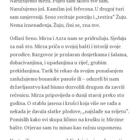
Naručujemo mezu. Pojeo sam skoro sve sam.
Naručujemo još. Kamčim još feferona. U drugoj turi
sam umjereniji. Seno recituje poeziju i „testira“ Žuju.
Nema iznenađenja. Žujo, čini se, zna sve.
Odlazi Seno. Mirza i Azra nam se pridružuju. Sjedaju
za naš sto. Mirza priča o svojoj bašti i istoriji svoje
porodice. Razgovor je prošaran dosjetkama i šalama,
dobacivanjima, i upadanjima u riječ, grubim
prekidanjima. Tarik bi rekao da svojim ponašanjem
zaslužujemo bosanske pasoše ili – oduzeli bi nam
državljanstvo kad bismo dozvolili drugom da završi
rečenicu. Mirza pripovijeda o dunji staroj preko sto
godina. O stablu jasena i krušci koja više ne rađa a
nekada je davala slatke plodove, „najslađe na svijetu“.
Pomislih kako svi skupa ličimo na krušku iz Mirzine
bašte. Otjerao sam tu misao kao ružnu uspomenu.