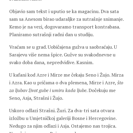
Objavio sam tekst i uputio se ka magacinu. Dva sata
sam sa Anesom birao udaraljke za sutrašnje snimanje.
Kemo je na vezi, dogovaramo transport kontrabasa.
Planiramo sutrašnji radni dan u studiju.
Vraćam se u grad. Uobičajena gužva u saobraćaju. U
Sarajevu više nema špice. Gužve su svakodnevne u
svako doba dana, nepredvidive. Kasnim.
U kafani kod Azre i Mirze me čekaju Seno i Žujo. Mirza
i Azra. Kao u pričama o dva plemena, Mirze i Azre,
što
za ljubav život gube i umiru kada ljube
. Dočekuju me
Seno, Asja, Strašni i Žujo.
Uskoro odlazi Strašni. Žuri. Za dva-tri sata otvara
izložbu u Umjetničkoj galeriji Bosne i Hercegovine.
Nedugo za njim odlazi i Asja. Ostajemo nas trojica.