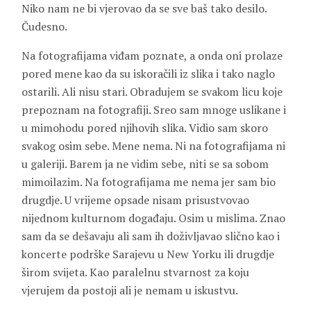
Niko nam ne bi vjerovao da se sve baš tako desilo.
Čudesno.
Na fotografijama viđam poznate, a onda oni prolaze
pored mene kao da su iskoračili iz slika i tako naglo
ostarili. Ali nisu stari. Obradujem se svakom licu koje
prepoznam na fotografiji. Sreo sam mnoge uslikane i
u mimohodu pored njihovih slika. Vidio sam skoro
svakog osim sebe. Mene nema. Ni na fotografijama ni
u galeriji. Barem ja ne vidim sebe, niti se sa sobom
mimoilazim. Na fotografijama me nema jer sam bio
drugdje. U vrijeme opsade nisam prisustvovao
nijednom kulturnom događaju. Osim u mislima. Znao
sam da se dešavaju ali sam ih doživljavao slično kao i
koncerte podrške Sarajevu u New Yorku ili drugdje
širom svijeta. Kao paralelnu stvarnost za koju
vjerujem da postoji ali je nemam u iskustvu.