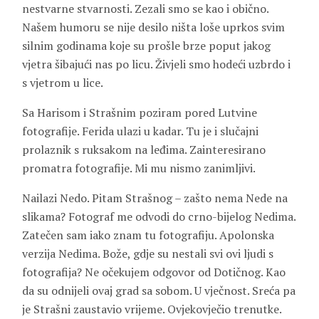
nestvarne stvarnosti. Zezali smo se kao i obično.
Našem humoru se nije desilo ništa loše uprkos svim
silnim godinama koje su prošle brze poput jakog
vjetra šibajući nas po licu. Živjeli smo hodeći uzbrdo i
s vjetrom u lice.
Sa Harisom i Strašnim poziram pored Lutvine
fotografije. Ferida ulazi u kadar. Tu je i slučajni
prolaznik s ruksakom na leđima. Zainteresirano
promatra fotografije. Mi mu nismo zanimljivi.
Nailazi Nedo. Pitam Strašnog – zašto nema Nede na
slikama? Fotograf me odvodi do crno-bijelog Nedima.
Zatečen sam iako znam tu fotografiju. Apolonska
verzija Nedima. Bože, gdje su nestali svi ovi ljudi s
fotografija? Ne očekujem odgovor od Dotičnog. Kao
da su odnijeli ovaj grad sa sobom. U vječnost. Sreća pa
je Strašni zaustavio vrijeme. Ovjekovječio trenutke.