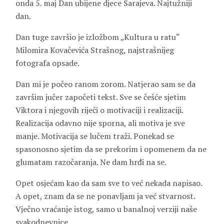
onda 5. maj Dan ubijene djece Sarajeva. Najtužniji
dan.
Dan tuge završio je izložbom „Kultura u ratu“
Milomira Kovačevića Strašnog, najstrašnijeg
fotografa opsade.
Dan mi je počeo ranom zorom. Natjerao sam se da
završim jučer započeti tekst. Sve se češće sjetim
Viktora i njegovih riječi o motivaciji i realizaciji.
Realizacija odavno nije sporna, ali motiva je sve
manje. Motivacija se lučem traži. Ponekad se
spasonosno sjetim da se prekorim i opomenem da ne
glumatam razočaranja. Ne dam hrđi na se.
Opet osjećam kao da sam sve to već nekada napisao.
A opet, znam da se ne ponavljam ja već stvarnost.
Vječno vraćanje istog, samo u banalnoj verziji naše
svakodnevnice.