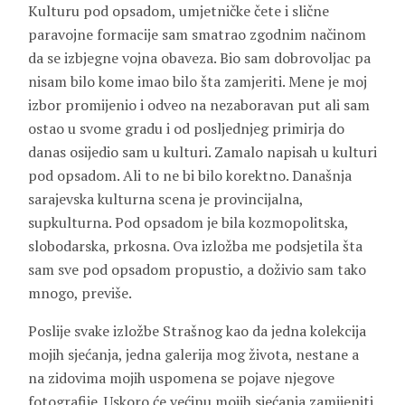
Kulturu pod opsadom, umjetničke čete i slične
paravojne formacije sam smatrao zgodnim načinom
da se izbjegne vojna obaveza. Bio sam dobrovoljac pa
nisam bilo kome imao bilo šta zamjeriti. Mene je moj
izbor promijenio i odveo na nezaboravan put ali sam
ostao u svome gradu i od posljednjeg primirja do
danas osijedio sam u kulturi. Zamalo napisah u kulturi
pod opsadom. Ali to ne bi bilo korektno. Današnja
sarajevska kulturna scena je provincijalna,
supkulturna. Pod opsadom je bila kozmopolitska,
slobodarska, prkosna. Ova izložba me podsjetila šta
sam sve pod opsadom propustio, a doživio sam tako
mnogo, previše.
Poslije svake izložbe Strašnog kao da jedna kolekcija
mojih sjećanja, jedna galerija mog života, nestane a
na zidovima mojih uspomena se pojave njegove
fotografije. Uskoro će većinu mojih sjećanja zamijeniti