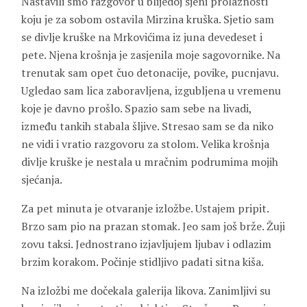
Nastavili smo razgovor u blijedoj sjeni prolaznosti
koju je za sobom ostavila Mirzina kruška. Sjetio sam
se divlje kruške na Mrkovićima iz juna devedeset i
pete. Njena krošnja je zasjenila moje sagovornike. Na
trenutak sam opet čuo detonacije, povike, pucnjavu.
Ugledao sam lica zaboravljena, izgubljena u vremenu
koje je davno prošlo. Spazio sam sebe na livadi,
između tankih stabala šljive. Stresao sam se da niko
ne vidi i vratio razgovoru za stolom. Velika krošnja
divlje kruške je nestala u mračnim podrumima mojih
sjećanja.
Za pet minuta je otvaranje izložbe. Ustajem pripit.
Brzo sam pio na prazan stomak. Jeo sam još brže. Žuji
zovu taksi. Jednostrano izjavljujem ljubav i odlazim
brzim korakom. Počinje stidljivo padati sitna kiša.
Na izložbi me dočekala galerija likova. Zanimljivi su