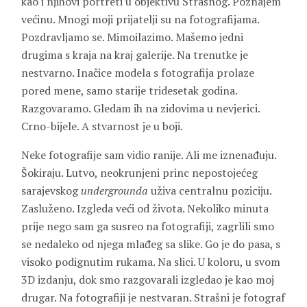
kao i njihovi portreti u objektivu Strašnog. Poznajem
većinu. Mnogi moji prijatelji su na fotografijama.
Pozdravljamo se. Mimoilazimo. Mašemo jedni
drugima s kraja na kraj galerije. Na trenutke je
nestvarno. Inačice modela s fotografija prolaze
pored mene, samo starije tridesetak godina.
Razgovaramo. Gledam ih na zidovima u nevjerici.
Crno-bijele. A stvarnost je u boji.
Neke fotografije sam vidio ranije. Ali me iznenađuju.
Šokiraju. Lutvo, neokrunjeni princ nepostojećeg
sarajevskog
undergrounda
uživa centralnu poziciju.
Zasluženo. Izgleda veći od života. Nekoliko minuta
prije nego sam ga susreo na fotografiji, zagrlili smo
se nedaleko od njega mlađeg sa slike. Go je do pasa, s
visoko podignutim rukama. Na slici. U koloru, u svom
3D izdanju, dok smo razgovarali izgledao je kao moj
drugar. Na fotografiji je nestvaran. Strašni je fotograf