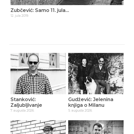
ade
Zubčević: Samo 11. jula…
Zub
12. jula 2019.
16. d
Stanković:
Gudžević: Jelenina
Zaljubljivanje
knjiga o Milanu
7. augusta 2026.
5. augusta 2026.