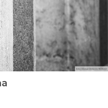
foto: Dženat Dreković/NOMAD
na