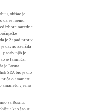
biju, obišao je
o da se njemu
ed izbore naredne
 bošnjačke
 da je Zapad protiv
 je davno završila
 protiv njih je.
vao je tamničar
da je Bosna
dnik SDA bio je dio
 a priča o amanetu
a o amanetu vjerno
inio za Bosnu,
običaja kao što su