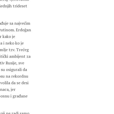
jednjih trideset
ađuje sa najvećim
 Putinom. Erdoğan
r kako je
 i neko ko je
emlje tzv. Trećeg
itički ambijent za
iv Rusije, sve
 su osigurali da
osu na rekordnu
olila da se desi
naca, jer
Bosnu i građane
oji ne radi samo