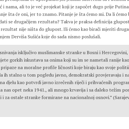
eć i nama, ali to je već projekat koji je započet dugo prije Putina.
anje šta će oni, jer to znamo. Pitanje je šta ćemo mi. Da li ćemo 
adati se drugačijem rezultatu? Takva je praksa definicija gluposti,
 rezultat nije ništa do glupost. Ili ćemo kao birači mjeriti druga
njem Derviša Sušića koje do sada nismo poslušali.
snivanja isključivo muslimanske stranke u Bosni i Hercegovini
sjete gorkih iskustava sa onima koji su im se nametali ranije ka
pripaze na moralne profile ličnosti koje biraju kao svoje politi
a ih stalno u tom pogledu javno, demokratski provjeravaju i na 
 na djelu kao potvrdi javno izrečenih riječi i prihvaćenih prog
čeka nas opet neka 1941., ali mnogo krvavija i sa daleko težim po
 i za ostale stranke formirane na nacionalnoj osnovi.” (Sarajev