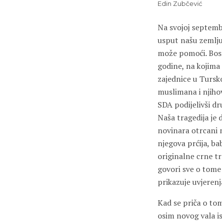
Edin Zubčević
Na svojoj septemba
usput našu zemlju
može pomoći. Bos
godine, na kojima 
zajednice u Tursko
muslimana i njiho
SDA podijelivši dru
Naša tragedija je 
novinara otrcani 
njegova prćija, ba
originalne crne tr
govori sve o tome 
prikazuje uvjerenj
Kad se priča o to
osim novog vala is