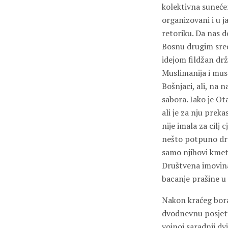
kolektivna sunećen
organizovani i u 
retoriku. Da nas 
Bosnu drugim sred
idejom fildžan drž
Muslimanija i mus
Bošnjaci, ali, na 
sabora. Iako je Ot
ali je za nju prek
nije imala za cilj
nešto potpuno drug
samo njihovi kmeto
Društvena imovina 
bacanje prašine u 
Nakon kraćeg borav
dvodnevnu posjetu
vojnoj saradnji dv