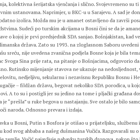
ja, kolektivna šerijatska vjenčanja i slično. Svojevremeno su ti 
javnim ustanovama. Naprimjer, u BKC-u u Sarajevu. A sad je don
dodatno izolira. Možda mu je u amanet ostavljeno da završi pos
stvima. Sudeći po turskim akcijama u Bosni čini se da je aman
ave o kojoj je prvi predsjednik SDA sanjao. Bošnjakistan, kad 
limanska država. Zato su 1993. na zloglasnom Saboru uvedeni 
našu sreću, nije uvedena zvanična podjela Bosne koja je bila tem
ac Svoga Sina prije rata, na pitanje o Bošnjacima, odgovorio da j
asno. Rutinsko mijenjanje stavova ne ukazuje na nedosljednost,
 cjelovitu, nedjeljivu, sekularnu i nezavisnu Republiku Bosnu i H
ačije – fildžan državu, begovat nekoliko SDA porodica, u kojoj
vi. A to su i postigli jer su jedino na tome i pljački građana dos
je “prešla” u ruke begova u nastajanju. Sve ostalo je bilo samo
oči naroda. Odnosno prevara i izdaja.
ka u Bosni, Putin s Bosfora je otišao u prijateljsku, službenu 
 kod svog ahbaba a našeg dušmanina Vučića. Razgovarali su o
ije zemlje. Vučić najavljuje nabavku turskih dronova, nakon što 