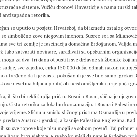
otuzračne sisteme. Vučiću dronovi i investicije a nama turski ta
i antizapadna retorika.
ğan se uputio u posjetu Hrvatskoj, da bi između ostalog otvori
i se simbolično zove njegovim imenom. Susreo se i sa Milanović
ama sve tri zemlje je fascinacija domaćina Erdoğanom. Valjda m
k tako zatvarati novinare, sarađivati sa opskurnim organizacij
ti mogu za dva-tri dana otpustiti sve državne službenike koji im 
ne sudije, sve zajedno, cirka 150.000 duša, odmah nakon neupje
o utvrđeno da li je zaista pokušan ili je sve bilo samo igrokaz. 
ove desetina hiljada političkih neistomišljenika prije puča gov
a, ili što bi rekli šuplja priča u Bosni o Bosni, slična je njego
ju. Čista retorika za lokalnu konzumaciju. I Bosna i Palestina d
voje vrijeme. Sličnu u smislu sličnog pristupa Osmanlija u povl
e predata Austro-Ugarskoj, a kasnije Palestina Englezima. Kad 
ili su sve topove koje nisu mogli sa sobom povući. Taj primjer n
a Bosni kroz vjekove. A svako ko misli da nam je Erdoğan prija