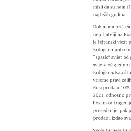
misli da su nam i I
najtežih godina.
Dok nama priča šup
neprijateljima Bo
je šejtanski vješt 
Erdoğanu potrebno
“spasio” svijet od 
svijeta očigledno 
Erdoğana. Kao što 
vrijeme pravi zali
Rusi prodaju 10%
2021, odnosno prvi
bosanska tragedij
presedan je ipak p
prodao i izdao sv
Svoju turneju tur