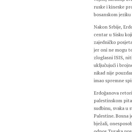
ruske i kineske pr
bosanskom jeziku 
Nakon Srbije, Erdo
centar u Sisku koj
zajedničko posjet
jer oni ne mogu te
zloglasni ISIS, ni
uključujući i broj
nikad nije pouzdan
imao spremne spisk
Erdoğanova retorik
palestinskom pitan
sudbinu, svaka u s
Palestine. Bosna j
bježali, onesposob
odnos Turaka prem