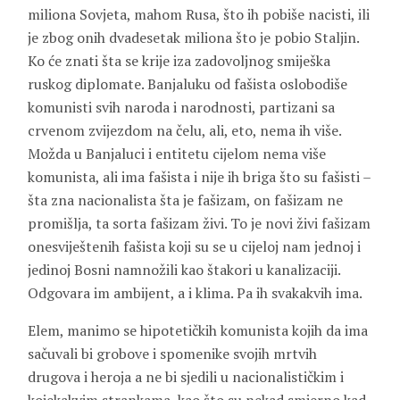
miliona Sovjeta, mahom Rusa, što ih pobiše nacisti, ili
je zbog onih dvadesetak miliona što je pobio Staljin.
Ko će znati šta se krije iza zadovoljnog smiješka
ruskog diplomate. Banjaluku od fašista oslobodiše
komunisti svih naroda i narodnosti, partizani sa
crvenom zvijezdom na čelu, ali, eto, nema ih više.
Možda u Banjaluci i entitetu cijelom nema više
komunista, ali ima fašista i nije ih briga što su fašisti –
šta zna nacionalista šta je fašizam, on fašizam ne
promišlja, ta sorta fašizam živi. To je novi živi fašizam
onesviještenih fašista koji su se u cijeloj nam jednoj i
jedinoj Bosni namnožili kao štakori u kanalizaciji.
Odgovara im ambijent, a i klima. Pa ih svakakvih ima.
Elem, manimo se hipotetičkih komunista kojih da ima
sačuvali bi grobove i spomenike svojih mrtvih
drugova i heroja a ne bi sjedili u nacionalističkim i