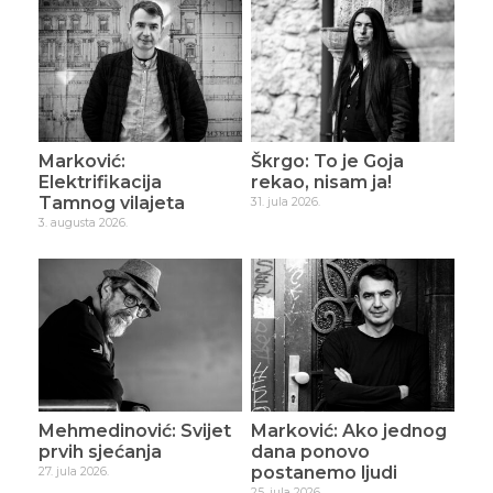
Marković:
Škrgo: To je Goja
Elektrifikacija
rekao, nisam ja!
Tamnog vilajeta
31. jula 2026.
3. augusta 2026.
Mehmedinović: Svijet
Marković: Ako jednog
prvih sjećanja
dana ponovo
postanemo ljudi
27. jula 2026.
25. jula 2026.