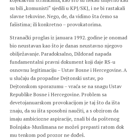
kojekakvim strankama, kao što su nekad smjerno kad
su bili „komunisti“ sjedili u KPJ/SKJ, i ne bi rastakali
slavne tekovine. Nego, de, da vidimo šta ćemo sa
fašistima; ili konkretno – provokatorima.
Stranački proglas iz januara 1992. godine je onomad
bio neustavan kao što je danas neustavno njegovo
obilježavanje. Paradoksalno, Dildorad napada
fundamentalni pravni dokument koji daje RS-u
osnovnu legitimaciju – Ustav Bosne i Hercegovine. A
u slučaju da propadne Dejtonski ustav, po
Dejtonskom sporazumu – vraća se na snagu Ustav
Republike Bosne i Hercegovine. Problem sa
devetojanuarskom provokacijom je taj što da išta
znaju, da su išta sposobni naučiti, a s obzirom da
imaju ambiciozne aspiracije, znali bi da poštenog
Bošnjaka-Muslimana ne možeš prepasti ratom dok
mu tenkom pod prozor ne dođeš.