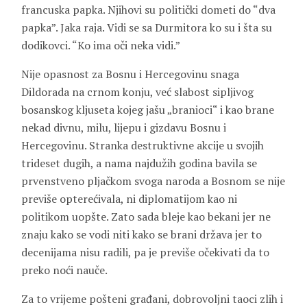
francuska papka. Njihovi su politički dometi do “dva
papka”. Jaka raja. Vidi se sa Durmitora ko su i šta su
dodikovci. “Ko ima oči neka vidi.”
Nije opasnost za Bosnu i Hercegovinu snaga
Dildorada na crnom konju, već slabost sipljivog
bosanskog kljuseta kojeg jašu „branioci“ i kao brane
nekad divnu, milu, lijepu i gizdavu Bosnu i
Hercegovinu. Stranka destruktivne akcije u svojih
trideset dugih, a nama najdužih godina bavila se
prvenstveno pljačkom svoga naroda a Bosnom se nije
previše opterećivala, ni diplomatijom kao ni
politikom uopšte. Zato sada bleje kao bekani jer ne
znaju kako se vodi niti kako se brani država jer to
decenijama nisu radili, pa je previše očekivati da to
preko noći nauče.
Za to vrijeme pošteni građani, dobrovoljni taoci zlih i