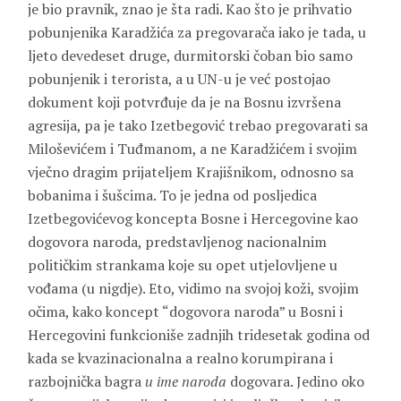
je bio pravnik, znao je šta radi. Kao što je prihvatio
pobunjenika Karadžića za pregovarača iako je tada, u
ljeto devedeset druge, durmitorski čoban bio samo
pobunjenik i terorista, a u UN-u je već postojao
dokument koji potvrđuje da je na Bosnu izvršena
agresija, pa je tako Izetbegović trebao pregovarati sa
Miloševićem i Tuđmanom, a ne Karadžićem i svojim
vječno dragim prijateljem Krajišnikom, odnosno sa
bobanima i šušcima. To je jedna od posljedica
Izetbegovićevog koncepta Bosne i Hercegovine kao
dogovora naroda, predstavljenog nacionalnim
političkim strankama koje su opet utjelovljene u
vođama (u nigdje). Eto, vidimo na svojoj koži, svojim
očima, kako koncept “dogovora naroda” u Bosni i
Hercegovini funkcioniše zadnjih tridesetak godina od
kada se kvazinacionalna a realno korumpirana i
razbojnička bagra
u ime naroda
dogovara. Jedino oko