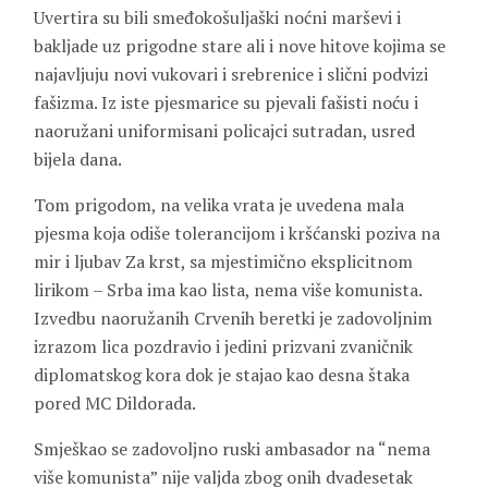
Uvertira su bili smeđokošuljaški noćni marševi i
bakljade uz prigodne stare ali i nove hitove kojima se
najavljuju novi vukovari i srebrenice i slični podvizi
fašizma. Iz iste pjesmarice su pjevali fašisti noću i
naoružani uniformisani policajci sutradan, usred
bijela dana.
Tom prigodom, na velika vrata je uvedena mala
pjesma koja odiše tolerancijom i kršćanski poziva na
mir i ljubav Za krst, sa mjestimično eksplicitnom
lirikom – Srba ima kao lista, nema više komunista.
Izvedbu naoružanih Crvenih beretki je zadovoljnim
izrazom lica pozdravio i jedini prizvani zvaničnik
diplomatskog kora dok je stajao kao desna štaka
pored MC Dildorada.
Smješkao se zadovoljno ruski ambasador na “nema
više komunista” nije valjda zbog onih dvadesetak