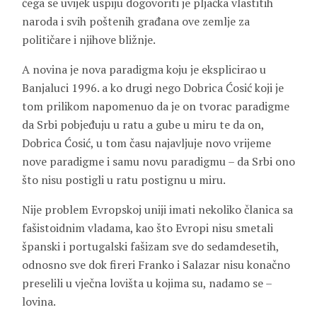
čega se uvijek uspiju dogovoriti je pljačka vlastitih
naroda i svih poštenih građana ove zemlje za
političare i njihove bližnje.
A novina je nova paradigma koju je eksplicirao u
Banjaluci 1996. a ko drugi nego Dobrica Ćosić koji je
tom prilikom napomenuo da je on tvorac paradigme
da Srbi pobjeđuju u ratu a gube u miru te da on,
Dobrica Ćosić, u tom času najavljuje novo vrijeme
nove paradigme i samu novu paradigmu – da Srbi ono
što nisu postigli u ratu postignu u miru.
Nije problem Evropskoj uniji imati nekoliko članica sa
fašistoidnim vladama, kao što Evropi nisu smetali
španski i portugalski fašizam sve do sedamdesetih,
odnosno sve dok fireri Franko i Salazar nisu konačno
preselili u vječna lovišta u kojima su, nadamo se –
lovina.