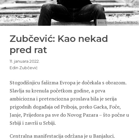
foto: Dženat Dreković/NOMAD
Zubčević: Kao nekad
pred rat
11. januara 2022.
Edin Zubčević
Stogodišnjicu fašizma Evropa je dočekala s obrazom.
Slavlja su krenula početkom godine, a prva
ambiciozna i pretenciozna proslava bila je serija
prigodnih događaja od Priboja, preko Gacka, Foče,
Janje, Prijedora pa sve do Novog Pazara – što počne u
Srbiji i završi u Srbiji.
Centralna manifestacija održana je u Banjaluci.