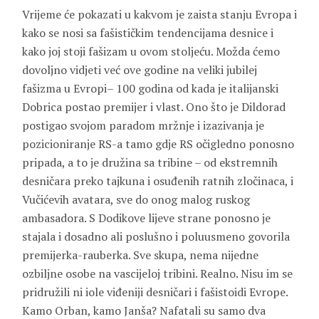
Vrijeme će pokazati u kakvom je zaista stanju Evropa i
kako se nosi sa fašističkim tendencijama desnice i
kako joj stoji fašizam u ovom stoljeću. Možda ćemo
dovoljno vidjeti već ove godine na veliki jubilej
fašizma u Evropi– 100 godina od kada je italijanski
Dobrica postao premijer i vlast. Ono što je Dildorad
postigao svojom paradom mržnje i izazivanja je
pozicioniranje RS-a tamo gdje RS očigledno ponosno
pripada, a to je družina sa tribine – od ekstremnih
desničara preko tajkuna i osuđenih ratnih zločinaca, i
Vučićevih avatara, sve do onog malog ruskog
ambasadora. S Dodikove lijeve strane ponosno je
stajala i dosadno ali poslušno i poluusmeno govorila
premijerka-rauberka. Sve skupa, nema nijedne
ozbiljne osobe na vascijeloj tribini. Realno. Nisu im se
pridružili ni iole viđeniji desničari i fašistoidi Evrope.
Kamo Orban, kamo Janša? Nafatali su samo dva