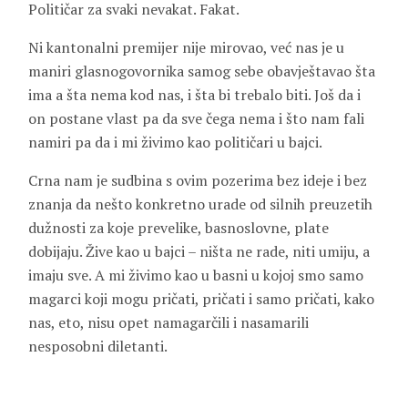
Političar za svaki nevakat. Fakat.
Ni kantonalni premijer nije mirovao, već nas je u
maniri glasnogovornika samog sebe obavještavao šta
ima a šta nema kod nas, i šta bi trebalo biti. Još da i
on postane vlast pa da sve čega nema i što nam fali
namiri pa da i mi živimo kao političari u bajci.
Crna nam je sudbina s ovim pozerima bez ideje i bez
znanja da nešto konkretno urade od silnih preuzetih
dužnosti za koje prevelike, basnoslovne, plate
dobijaju. Žive kao u bajci – ništa ne rade, niti umiju, a
imaju sve. A mi živimo kao u basni u kojoj smo samo
magarci koji mogu pričati, pričati i samo pričati, kako
nas, eto, nisu opet namagarčili i nasamarili
nesposobni diletanti.