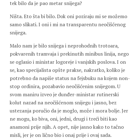
tek bilo da je pao metar snijega?
Ništa. Eto šta bi bilo. Dok oni poziraju mi se možemo
samo slikati. I oni i mi na transparentu neočišćenog
snijega.
Malo nam je bilo snijega i neprohodnih trotoara,
pokvarenih tramvaja i prekinutih minibus linija, nego
se oglasio i ministar logoreje i vanjskih poslova. I on
se, kao specijalista opšte prakse, nakratko, koliko je
potrebno da napiše status na fejsbuku na kojem non-
stop ordinira, pozabavio neočišćenim snijegom. U
svom maniru izveo je dunđer-ministar rutinerski
kolut nazad na neočišćenom snijegu i jasno, bez
ustezanja poručio da je moglo, može i mora bolje. Jer
ne mogu, ko biva, oni, jedni, drugi i treći biti kao
anamoni prije njih. A opet, nije jasno kako to tačno
misli, jer je on lično bio i onaj prije i ovaj sada.