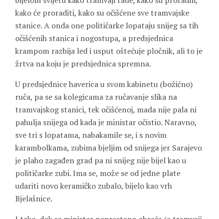
bijelom svijetu kako tramvaji rade, kako su proradili,
kako će proraditi, kako su očišćene sve tramvajske
stanice. A onda one političarke lopataju snijeg sa tih
očišćenih stanica i nogostupa, a predsjednica
krampom razbija led i usput oštećuje pločnik, ali to je
žrtva na koju je predsjednica spremna.
U predsjednice haverica u svom kabinetu (božićno)
ruča, pa se sa kolegicama za ručavanje slika na
tramvajskog stanici, tek očišćenoj, mada nije pala ni
pahulja snijega od kada je ministar očistio. Naravno,
sve tri s lopatama, nabakamile se, i s novim
karambolkama, zubima bjeljim od snijega jer Sarajevo
je plaho zagađen grad pa ni snijeg nije bijel kao u
političarke zubi. Ima se, može se od jedne plate
udariti novo keramičko zubalo, bijelo kao vrh
Bjelašnice.