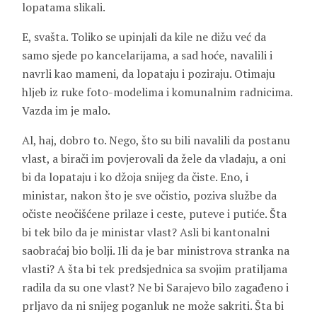
lopatama slikali.
E, svašta. Toliko se upinjali da kile ne dižu već da
samo sjede po kancelarijama, a sad hoće, navalili i
navrli kao mameni, da lopataju i poziraju. Otimaju
hljeb iz ruke foto-modelima i komunalnim radnicima.
Vazda im je malo.
Al, haj, dobro to. Nego, što su bili navalili da postanu
vlast, a birači im povjerovali da žele da vladaju, a oni
bi da lopataju i ko džoja snijeg da čiste. Eno, i
ministar, nakon što je sve očistio, poziva službe da
očiste neočišćene prilaze i ceste, puteve i putiće. Šta
bi tek bilo da je ministar vlast? Asli bi kantonalni
saobraćaj bio bolji. Ili da je bar ministrova stranka na
vlasti? A šta bi tek predsjednica sa svojim pratiljama
radila da su one vlast? Ne bi Sarajevo bilo zagađeno i
prljavo da ni snijeg poganluk ne može sakriti. Šta bi