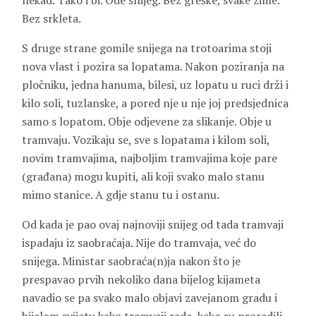
nekad. Tako i bi. Ode snijeg. Bez greške, svake zime.
Bez srkleta.
S druge strane gomile snijega na trotoarima stoji
nova vlast i pozira sa lopatama. Nakon poziranja na
pločniku, jedna hanuma, bilesi, uz lopatu u ruci drži i
kilo soli, tuzlanske, a pored nje u nje joj predsjednica
samo s lopatom. Obje odjevene za slikanje. Obje u
tramvaju. Vozikaju se, sve s lopatama i kilom soli,
novim tramvajima, najboljim tramvajima koje pare
(građana) mogu kupiti, ali koji svako malo stanu
mimo stanice. A gdje stanu tu i ostanu.
Od kada je pao ovaj najnoviji snijeg od tada tramvaji
ispadaju iz saobraćaja. Nije do tramvaja, već do
snijega. Ministar saobraća(n)ja nakon što je
prespavao prvih nekoliko dana bijelog kijameta
navadio se pa svako malo objavi zavejanom gradu i