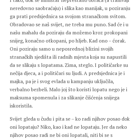
I tako, dok se ministar neprestano obraća (a tramvaji
neredovno saobraćaju) i slika kao manijak, u poziranju
ga prati predsjednica sa svojom stranačkom svitom.
Obradovao se naš svijet, ne treba mu puno. Sad će i u
našu mahalu da poziraju da možemo kroz prokopani
snijeg, konačno otkopani, po hljeb. Kad ono – ćorak.
Oni poziraju samo u neposrednoj blizini svojih
stranačkih sjedišta ili radnih mjesta koja su napustili
da se slikaju s lopatama. Zima, steglo. I političarke su
nečija djeca, a i političari su ljudi. A predsjednica je i
majka, pa je i svog evlada u kampanju uključila,
verbalno bezbeli. Malo joj što koristi lopatu nego je i
maksuma spomenula i za slikanje čišćenja snijega
iskoristila.
Svijet gleda u čudu i pita se – ko radi njihov posao dok
oni lopataju? Niko, kao i kad ne lopataju. Jer da neko
njihov posao radi ne bi oni lopatali, niti bi se s