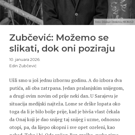
foto: Dženat Dreković/NOMAD
Zubčević: Možemo se
slikati, dok oni poziraju
10. januara 2026.
Edin Zubčević
Ušli smo u još jednu izbornu godinu. A do izbora dva
putića, ali oba zatrpana. Jedan pralanjskim snijegom,
a drugi ovim novim od prije neki dan. U Sarajevu je
situacija medijski najteža. Lome se drške lopata oko
toga da li je bilo bolje prije, kad je bivša vlast čekala
da Onaj koji je dao snijeg taj snijeg i uzme, odnosno
otopi, pa, da lijepo okopni i sve opet ozeleni, kao