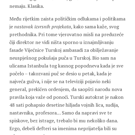
nemaju. Klasika.
Među rijetkim zaista političkim odlukama i politikama
je
nastavak izvrsnih projekata
, kako sama kaže, svog
prethodnika. Pri tome vjerovatno misli na preduzeće
čiji direktor ne vidi ništa sporno u iznajmljivanju
fasade Vijećnice Turskoj ambasadi za obilježavanje
neuspješnog pokušaja puča u Turskoj. Bio sam na
ulicama Istanbula tog kasnog popodneva kada je sve
počelo – takozvani puč se desio u petak, kada je
najveća gužva, i nije se na televiziji pojavio neki
general, prekićen ordenjem, da saopšti narodu nova
pravila koja važe od ponoći. Turski autokrat je nakon
48 sati pohapsio desetine hiljada vojnih lica, sudija,
nastavnika, profesora… Samo da napravi sve te
spiskove, bez istrage, trebalo bi mu nekoliko dana.
Ergo, debeli defteri sa imenima neprijatelja bili su