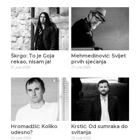
Škrgo: To je Goja
Mehmedinović: Svijet
rekao, nisam ja!
prvih sjećanja
31. jula 2026.
27. jula 2026.
Hromadžić: Koliko
Krstić: Od sumraka do
udesno?
svitanja
24. jula 2026.
23. jula 2026.