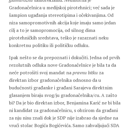
glamuroznu
samoreklamu. Neumorna je
Gradonačelnica u medijskoj pirotehnici; već sada je
šampion ugađanja stereotipima i očekivanjima. Od
niza samopromotivnih akcija koje imaju samo jedan
cilj a to je samopromocija, od silnog dima
pirotehničkih sredstava, teško je razaznati neku
konkretnu politiku ili političku odluku.
Ipak nešto se da prepoznati i dokučiti. Jedna od prvih
rezolutnih odluka nove Gradonačelnice je bila ta da
neće potrošiti svoj mandat na
pravnu bitku
za
direktan izbor gradonačelnika odnosno da u
budućnosti građanke i građani Sarajeva direktnim
glasanjem biraju svog/ju gradonačelnika/cu. A zašto
bi? Da je bio direktan izbor, Benjamina Karić ne bi bila
ni kandidat za gradonačelnicu, s obzirom da građani
za nju nisu znali dok je SDP nije izabrao da sjedne na
vrući stolac Bogića Bogićevića. Samo zahvaljujući SDA