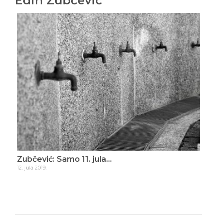
Edin Zubčević
ade
Zubčević: Samo 11. jula…
Zub
12. jula 2019.
16. d