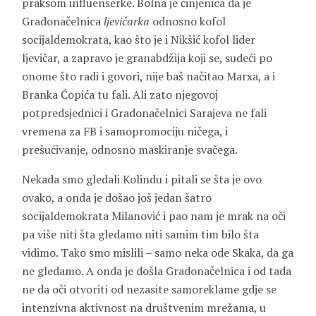
praksom influenserke. Bolna je činjenica da je
Gradonačelnica
ljevičarka
odnosno kofol
socijaldemokrata, kao što je i Nikšić kofol lider
ljevičar, a zapravo je granabdžija koji se, sudeći po
onome što radi i govori, nije baš načitao Marxa, a i
Branka Ćopića tu fali. Ali zato njegovoj
potpredsjednici i Gradonačelnici Sarajeva ne fali
vremena za FB i samopromociju ničega, i
prešućivanje, odnosno maskiranje svačega.
Nekada smo gledali Kolindu i pitali se šta je ovo
ovako, a onda je došao još jedan šatro
socijaldemokrata Milanović i pao nam je mrak na oči
pa više niti šta gledamo niti samim tim bilo šta
vidimo. Tako smo mislili – samo neka ode Skaka, da ga
ne gledamo. A onda je došla Gradonačelnica i od tada
ne da oči otvoriti od nezasite samoreklame gdje se
intenzivna aktivnost na društvenim mrežama, u