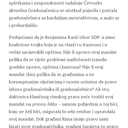
spletkama i nesposobnosti tadašnje Četvorke
aktuelna Gradonačenica se niotkud pojavila i postala
gradonačelnica sa kardašijan mentalitetom, a malo se
i prekardašilo.
Podsjećamo da je Benjamina Karić izbor SDP-a uime
koalicione trojke koja je na vlasti i u Kantonu i u
većini sarajevskih opština. Nije li upravo ovaj mandat
prilika da se riješe problemi nadležnosti između
gradske uprave, opština i kantona? Nije li ovaj
mandat (bio) prilika da se građanima a ne
korumpiranim vijećnicima i
raznim
asimima
da pravo
izbora gradonačelnika ili gradonačelnice? Ali eto,
doktorica klasičnog rimskog prava neće trošiti svoj
mandat na
pravnu bitku
– samom pobjedom u toj bici,
koju ne želi biti, osigurala bi sebi reizbor i opravdala
svoj mandat. Dok građani Rima imaju pravo sami
birati svog gradonačelnika, građani Sarajeva to pravo