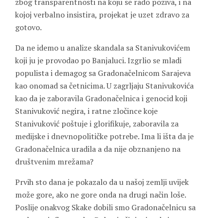
zbog transparentnosti na koju se rado poziva, i na
kojoj verbalno insistira, projekat je uzet zdravo za
gotovo.
Da ne idemo u analize skandala sa Stanivukovićem
koji ju je provodao po Banjaluci. Izgrlio se mladi
populista i demagog sa Gradonačelnicom Sarajeva
kao onomad sa četnicima. U zagrljaju Stanivukovića
kao da je zaboravila Gradonačelnica i genocid koji
Stanivuković negira, i ratne zločince koje
Stanivuković poštuje i glorifikuje, zaboravila za
medijske i dnevnopolitičke potrebe. Ima li išta da je
Gradonačelnica uradila a da nije obznanjeno na
društvenim mrežama?
Prvih sto dana je pokazalo da u našoj zemlji uvijek
može gore, ako ne gore onda na drugi način loše.
Poslije onakvog Skake dobili smo Gradonačelnicu sa