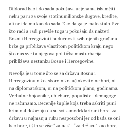
Dildorad kao i do sada pokušava ucjenama iskamčiti
neku paru za svoje stotinumilionske dugove, kredite,
ali ne ide mu kao do sada. Kao da ga je malo stalo. Sve
što radi a radi previše toga u pokušaju da našteti
Bosni i Hercegovini i budućnosti svih njenih građana
brže ga približava vlastitom političkom kraju nego
što nas sve ta njegova politička masturbacija
približava nestanku Bosne i Hercegovine.
Nevolja je u tome što se za državu Bosnu i
Hercegovinu niko, skoro niko, učinkovito ne bori, ni
na diplomatskom, ni na političkom planu, godinama.
Verbalne bojovnike, ublehare, populiste i demagoge
ne računamo. Decenije šuplje koja treba sakriti puni
kriminal dokazuju da su svi samodeklarirani borci za
državu u najmanju ruku nesposobni jer od kada se oni
kao bore, i što se više “za nas” i “za državu” kao bore,