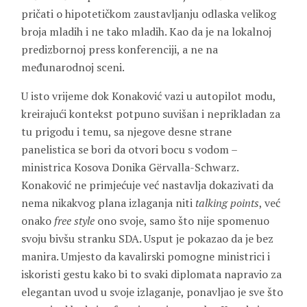
pričati o hipotetičkom zaustavljanju odlaska velikog
broja mladih i ne tako mladih. Kao da je na lokalnoj
predizbornoj press konferenciji, a ne na
međunarodnoj sceni.
U isto vrijeme dok Konaković vazi u autopilot modu,
kreirajući kontekst potpuno suvišan i neprikladan za
tu prigodu i temu, sa njegove desne strane
panelistica se bori da otvori bocu s vodom –
ministrica Kosova Donika Gërvalla-Schwarz.
Konaković ne primjećuje već nastavlja dokazivati da
nema nikakvog plana izlaganja niti
talking points
, već
onako
free style
ono svoje, samo što nije spomenuo
svoju bivšu stranku SDA. Usput je pokazao da je bez
manira. Umjesto da kavalirski pomogne ministrici i
iskoristi gestu kako bi to svaki diplomata napravio za
elegantan uvod u svoje izlaganje, ponavljao je sve što