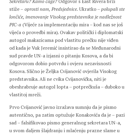
Sekretaru? Kamo ćage?
Odgovor s East Rivera brzi
stiže –
oprosti nam, Predsjednice.
Ukratko –
polupali ste
lončiće, imenovanje Visokog predstavnika je nadležnost
PIC-a
(Vijeće za implementaciju mira – kod nas se još
vijeća o provedbi mira). Ovakav politički i diplomatski
autogol makazicama pod vlastitu prečku nije viđen
od kada je Vuk Jeremić insistirao da se Međunarodni
sud pravde UN-a izjasni o pitanju Kosova, a da bi
odgovorom dobio potvrdu i ovjeru nezavisnosti
Kosova. Slično je Željka Cvijanović ovjerila Visokog
predstavnika. Ali ne cvika Cvijanovićka, niti je
obeshrabruje autogol lopta – potprečkuša – duboko u
vlastitoj mreži.
Prvo Cvijanović javno izražava sumnju da je pismo
autentično, pa zatim optužuje Konakovića da je – pazi
sad – falsifikovao pismo generalnog sekretara UN-a,
u svom daljem šlajdranju i mlaćenju prazne slame u