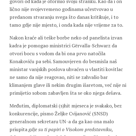
govori od kada je oformio svoju stranku. Kao da i on
lično nije svojevremeno godinama učestvovao u
predanom stvaranju svega što danas kritikuje, i to
tamo gdje nije mjesto, i onda kada nije vrijeme za to.
Nakon kraće ali teške borbe neko od panelista izvan
kadra je pomogao ministrici Gërvalla-Schwarz da
otvori bocu s vodom da bi ona prvo natočila
Konakoviću pa sebi. Samouvjeren do besmisla naš
ministar vanjskih poslova uhvaćen u vlastiti kovitlac
ne samo da nije reagovao, niti se zahvalio bar
klimanjem glave ili nekim drugim išaretom, već nije ni
primijetio sobom zabavljen šta se oko njega dešava.
Međutim, diplomatski (s)hit mjeseca je svakako, bez
konkurencije, pismo Željke Cvijanović (SNSD)
generalnom sekretaru UN-a da ga kao ona malo
priupita
gdje su ti papiri o Visokom predstavniku,