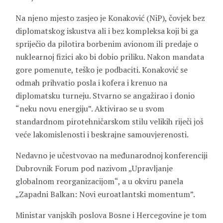
Na njeno mjesto zasjeo je Konaković (NiP), čovjek bez
diplomatskog iskustva ali i bez kompleksa koji bi ga
spriječio da pilotira borbenim avionom ili predaje o
nuklearnoj fizici ako bi dobio priliku. Nakon mandata
gore pomenute, teško je podbaciti. Konaković se
odmah prihvatio posla i kofera i krenuo na
diplomatsku turneju. Stvarno se angažirao i donio
“neku novu energiju”. Aktivirao se u svom
standardnom pirotehničarskom stilu velikih riječi još
veće lakomislenosti i beskrajne samouvjerenosti.
Nedavno je učestvovao na međunarodnoj konferenciji
Dubrovnik Forum pod nazivom „Upravljanje
globalnom reorganizacijom“, a u okviru panela
„Zapadni Balkan: Novi euroatlantski momentum”.
Ministar vanjskih poslova Bosne i Hercegovine je tom