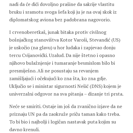
nadi da će dići dovoljno prašine da sakrije vlastitu
bruku i sramotu svoga šefa koji ju je na ovaj skok iz
diplomatskog aviona bez padobrana nagovorio.
I crvenoberetkaš, junak bitaka protiv civilnog
bošnjačkog stanovištva Kotor Varoši, Stevandić (US)
je uskočio (na glavu) u hor ludaka i zapjevao donju
tercu Cvijanovićki. Uzalud. Da nije štetno i opasno
njihovo bulažnjenje i tumaranje besmislom bilo bi
presmiješno. Ali ne posustaju sa revanjem
zamišljajući i očekujući ko zna šta, ko zna gdje.
Uključio se i ministar sigurnosti Nešić (DNS) kojem je
univerzalni odgovor na sva pitanja – dizanje tri prsta.
Neće se smiriti. Ostaje im još da zvanično izjave da ne
priznaju UN pa da zaokruže priču taman kako treba.
To bi bio i najbolji i logičan nastavak puta kojim su
davno krenuli.