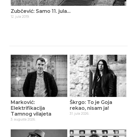
ade
Zubčević: Samo 11. jula…
Zub
12. jula 2019.
16. d
Marković:
Škrgo: To je Goja
Elektrifikacija
rekao, nisam ja!
Tamnog vilajeta
31. jula 2026.
3. augusta 2026.