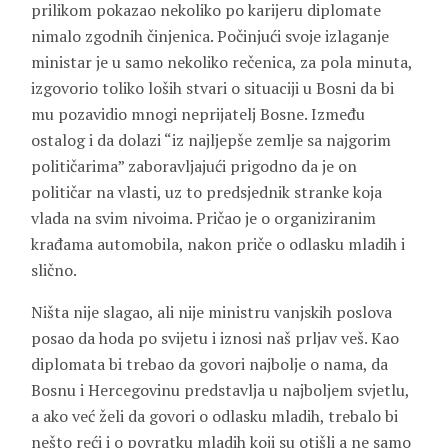
prilikom pokazao nekoliko po karijeru diplomate
nimalo zgodnih činjenica. Počinjući svoje izlaganje
ministar je u samo nekoliko rečenica, za pola minuta,
izgovorio toliko loših stvari o situaciji u Bosni da bi
mu pozavidio mnogi neprijatelj Bosne. Između
ostalog i da dolazi “iz najljepše zemlje sa najgorim
političarima” zaboravljajući prigodno da je on
političar na vlasti, uz to predsjednik stranke koja
vlada na svim nivoima. Pričao je o organiziranim
krađama automobila, nakon priče o odlasku mladih i
slično.
Ništa nije slagao, ali nije ministru vanjskih poslova
posao da hoda po svijetu i iznosi naš prljav veš. Kao
diplomata bi trebao da govori najbolje o nama, da
Bosnu i Hercegovinu predstavlja u najboljem svjetlu,
a ako već želi da govori o odlasku mladih, trebalo bi
nešto reći i o povratku mladih koji su otišli a ne samo