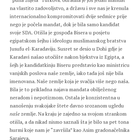
“puna zdjela” Turković odradila je još jedan mandat
na vlastito zadovoljstvo, a državu i sve nas je krenula
internacionalno kompromitovati dvije sedmice prije
nego je počela mandat, dok je bila samo kandidat
svoje SDA. Otišla je gospođa Bisera u posjetu
egipatskom šejhu i ideologu muslimanskog bratstva
Jusufu el-Karadaviju. Susret se desio u Dohi gdje je
Karadavi našao utočište nakon bjekstva iz Egipta, a
šejh je kandidatkinju Biseru predstavio kao ministricu
vanjskih poslova naše zemlje, iako tada još nije bila
imenovana. Naše zemlje koja je svačija više nego naša.
Bila je to prikladna najava mandata obilježenog
neradom i nepotizmom. Ostala je konzistentna u
nanošenju svakojake štete davno srozanom ugledu
naše
zemlje. Na kraju je zajedno sa svojom strankom
otišla, a da nikad nismo saznali šta je bilo sa pet tona
hurmi koje nam je “završila” kao Asim gradonačelnika
Sarajeva.