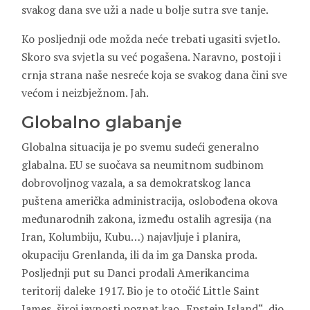
svakog dana sve uži a nade u bolje sutra sve tanje.
Ko posljednji ode možda neće trebati ugasiti svjetlo.
Skoro sva svjetla su već pogašena. Naravno, postoji i
crnja strana naše nesreće koja se svakog dana čini sve
većom i neizbježnom. Jah.
Globalno glabanje
Globalna situacija je po svemu sudeći generalno
glabalna. EU se suočava sa neumitnom sudbinom
dobrovoljnog vazala, a sa demokratskog lanca
puštena američka administracija, oslobođena okova
međunarodnih zakona, između ostalih agresija (na
Iran, Kolumbiju, Kubu…) najavljuje i planira,
okupaciju Grenlanda, ili da im ga Danska proda.
Posljednji put su Danci prodali Amerikancima
teritorij daleke 1917. Bio je to otočić Little Saint
James, široj javnosti poznat kao „Epstein Island“, dio