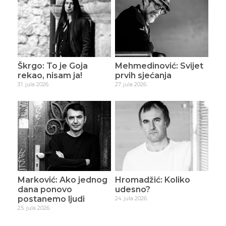
Škrgo: To je Goja
Mehmedinović: Svijet
rekao, nisam ja!
prvih sjećanja
31. jula 2026.
27. jula 2026.
Marković: Ako jednog
Hromadžić: Koliko
dana ponovo
udesno?
postanemo ljudi
24. jula 2026.
25. jula 2026.