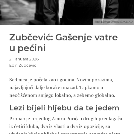
foto: Dženat Dreković/NOMAD
Zubčević: Gašenje vatre
u pećini
21. januara 2026.
Edin Zubčević
Sedmica je počela kao i godina. Novim porazima,
najavljujući dalje korake unazad. Tapkamo u
neočišćenom snijegu lokalno, a zebemo globalno.
Lezi bijeli hljebu da te jedem
Propao je prijedlog Amira Purića i drugih predlagača
iz četiri kluba, dva iz vlasti a dva iz opozicije, za