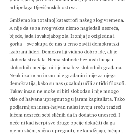
arhipelaga Djevičanskih ostrva.
Gmižemo ka totalnoj katastrofi našeg zlog vremena.
A nije da se za svog vakta nismo nagledali nesreća,
bijede, jada i svakojakog zla. Ironija je očigledna i
gorka – sve skupa će nas u crno zaviti demokratski
izabrani lideri. Demokratiji vidimo dobro ide, ali je
sloboda stradala. Nema slobode bez institucija i
slobodnih medija, niti je ima bez slobodnih građana.
Neuk i zatucan insan nije građanin i nije za njega
demokratija, kako su nas (uzalud) učili antički filozofi.
Takav insan ne može ni biti slobodan i nije mnogo
više od hajvana upregnutog u jaram kapitalista. Tako
podjarmljen insan-hajvan nalazi svoju sreću tražeći
lučem nesreću sebi sličnih da ih dodatno unesreći. I
neće ni kad iscrpi sve druge opcije dokučiti da ga
njemu slični, slično upregnuti, ne kandžijaju, bičuju i