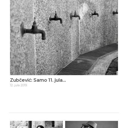
ade
Zubčević: Samo 11. jula…
Zub
12. jula 2019.
16. d