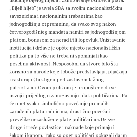
ukidanje bijelog hljeba i zamrzavanje osnovica plata.
„Bijeli hljeb“ je uvela SDA sa svojim nacionalističkim
saveznicima i nacionalnim trabantima kao
jednogodišnju otpremninu, da svako svog nakon
četverogodišnjeg mandata namiri sa jednogodišnjom
platom, bonusom za nerad i/ili lopovluk. Uništavanje
institucija i države je opšte mjesto nacionalističkih
politika pa to više ne treba ni spominjati kao
posebnu aktivnost. Nesposobni da stvore bilo šta
korisno za narode koje tobože predstavljaju, pljačkaju
i rasturaju šta stignu pod zastavom lažnog
patriotizma. Ovom prilikom je propušteno da se
usvoji i prijedlog o zamrzavanju plata političarima. Pa
će opet svako simbolično povećanje premalih
zarađenih plata radnicima, drastično povećati
prevelike nezaslužene plate političarima. Uz sve
druge i treće povlastice i naknade koje primaju i
šakom i kapom. Tako su opet političari pokazali da im