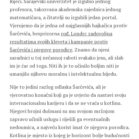
Rijeci. Sarajevski univerzitet je izgubio jednog
profesora, takozvana akademska zajednica jednog
matematičara, a čitatelji su izgubili jedan portal.
Vjerujemo da je jedna od najglasnijih hajkačica protiv
Šarčevića, besprizorna
rođ. Londrc zadovoljna
rezultatima svojih kleveta i kampanje protiv
Šarčevića i njegove porodice
. Znamo da njeni
saradnici u toj nečasnoj raboti svakako jesu, ali slab
im je ćar od toga. Niti ih je to učinilo boljim niti je
umanjilo njihovu moralnu i intelektualnu bijedu.
Nije to jedini razlog odlaska Šarčevića, ali je
vjerovatno konačni koji ga je uvjerio da nastavi svoju
internacionalnu karijeru i da se ne vraća u kotlinu.
Njegovi brojni dušmani su mu svojom mržnjom
zapravo učinili uslugu i riješili ga eventualnih
nedoumica, a najveću korist imat će njegova porodica.
Kotlina je mjesto iz kojeg je horizont bolje budućnosti