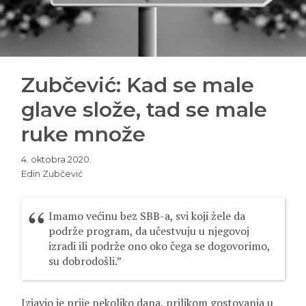
Zubčević: Kad se male
glave slože, tad se male
ruke množe
4. oktobra 2020.
Edin Zubčević
Imamo većinu bez SBB-a, svi koji žele da
podrže program, da učestvuju u njegovoj
izradi ili podrže ono oko čega se dogovorimo,
su dobrodošli.”
Izjavio je prije nekoliko dana, prilikom gostovanja u