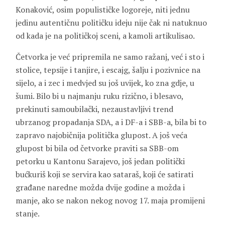
Konaković, osim populističke logoreje, niti jednu
jedinu autentičnu političku ideju nije čak ni natuknuo
od kada je na političkoj sceni, a kamoli artikulisao.
Četvorka je već pripremila ne samo ražanj, već i sto i
stolice, tepsije i tanjire, i escajg, šalju i pozivnice na
sijelo, a i zec i medvjed su još uvijek, ko zna gdje, u
šumi. Bilo bi u najmanju ruku rizično, i blesavo,
prekinuti samoubilački, nezaustavljivi trend
ubrzanog propadanja SDA, a i DF-a i SBB-a, bila bi to
zapravo najobičnija politička glupost. A još veća
glupost bi bila od četvorke praviti sa SBB-om
petorku u Kantonu Sarajevo, još jedan politički
bućkuriš koji se servira kao sataraš, koji će satirati
građane naredne možda dvije godine a možda i
manje, ako se nakon nekog novog 17. maja promijeni
stanje.