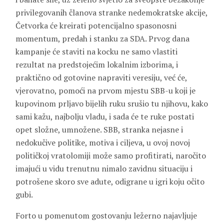
privilegovanih članova stranke nedemokratske akcije,
Četvorka će kreirati potencijalno spasonosni
momentum, predah i stanku za SDA. Prvog dana
kampanje će staviti na kocku ne samo vlastiti
rezultat na predstojećim lokalnim izborima, i
praktično od gotovine napraviti veresiju, već će,
vjerovatno, pomoći na prvom mjestu SBB-u koji je
kupovinom prljavo bijelih ruku srušio tu njihovu, kako
sami kažu, najbolju vladu, i sada će te ruke postati
opet složne, umnožene. SBB, stranka nejasne i
nedokučive politike, motiva i ciljeva, u ovoj novoj
političkoj vratolomiji može samo profitirati, naročito
imajući u vidu trenutnu nimalo zavidnu situaciju i
potrošene skoro sve adute, odigrane u igri koju očito
gubi.
Forto u pomenutom gostovanju ležerno najavljuje