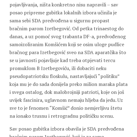
pojavljivanja, ništa konkretno nisu napravili – sav
posao pripreme gubitka lokalnih izbora učinila je
sama sebi SDA predvođena u sigurnu propast
bračnim parom Izetbegović. Od petka trinaestog do
danas, a uz pomoć svog trabanta DF-a, predvođenog
samoizoliranim Komšićem koji se osim uloge pudlice
bračnog para Izetbegović sveo na SDA aparatčika što
se u javnosti pojavljuje kad treba otpjevati tercu
promuklom B Izetbegoviću, ili dobaciti neku
pseudopatriotsku floskulu, nastavljajući “politiku”
koja mu je do sada donijela preko milion maraka plata
i svega ostalog, dok malobrojniji patrioti, koje on još
uvijek fascinira, uglavnom nemaju hljeba da jedu. Uz
sve to je fenomen “Komšić” donio nemjerljivu štetu
na ionako trusnu i retrogradnu političku scenu.
Sav posao gubitka izbora obavila je SDA predvođena
bračnim parom Izetbegović, koji je za samo