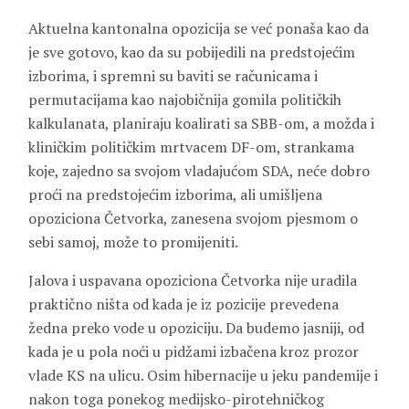
Aktuelna kantonalna opozicija se već ponaša kao da
je sve gotovo, kao da su pobijedili na predstojećim
izborima, i spremni su baviti se računicama i
permutacijama kao najobičnija gomila političkih
kalkulanata, planiraju koalirati sa SBB-om, a možda i
kliničkim političkim mrtvacem DF-om, strankama
koje, zajedno sa svojom vladajućom SDA, neće dobro
proći na predstojećim izborima, ali umišljena
opoziciona Četvorka, zanesena svojom pjesmom o
sebi samoj, može to promijeniti.
Jalova i uspavana opoziciona Četvorka nije uradila
praktično ništa od kada je iz pozicije prevedena
žedna preko vode u opoziciju. Da budemo jasniji, od
kada je u pola noći u pidžami izbačena kroz prozor
vlade KS na ulicu. Osim hibernacije u jeku pandemije i
nakon toga ponekog medijsko-pirotehničkog