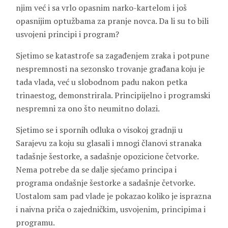
njim već i sa vrlo opasnim narko-kartelom i još
opasnijim optužbama za pranje novca. Da li su to bili
usvojeni principi i program?
Sjetimo se katastrofe sa zagađenjem zraka i potpune
nespremnosti na sezonsko trovanje građana koju je
tada vlada, već u slobodnom padu nakon petka
trinaestog, demonstrirala. Principijelno i programski
nespremni za ono što neumitno dolazi.
Sjetimo se i spornih odluka o visokoj gradnji u
Sarajevu za koju su glasali i mnogi članovi stranaka
tadašnje šestorke, a sadašnje opozicione četvorke.
Nema potrebe da se dalje sjećamo principa i
programa ondašnje šestorke a sadašnje četvorke.
Uostalom sam pad vlade je pokazao koliko je isprazna
i naivna priča o zajedničkim, usvojenim, principima i
programu.