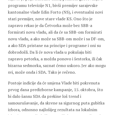
programu televizije N1, bivši premijer sarajevske
kantonalne vlade Edin Forto (NS), i eventualni novi
stari premijer, nove stare vlade KS. Ono što je
zapravo rekao je da Četvorka može bez SBB-a
formirati novu vladu, ali da će sa SBB-om formirati
novu vladu, a ako može sa SBB-om može i sa DF-om,
a ako SDA pristane na principe i programe i oni su
dobrodošli. Da li će nova vlada u pokušaju biti
zapravo petorka, a možda ponovo i šestorka, ili čak
bizarna sedmorka, saznat ćemo uskoro. Jer ako mogu
svi, može onda i SDA. Tako je rečeno.
Postoje indicije da će smjena Vlade biti pokrenuta
prvog dana predizborne kampanje, 15. oktobra, što
bi dalo šansu SDA da prekine loš trend i
samourušavanje, da skrene sa sigurnog puta gubitka
izbora, odnosno najlošijeg rezultata na lokalnim