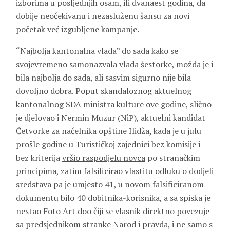
izborima u posljednjih osam, ili dvanaest godina, da
dobije neočekivanu i nezasluženu šansu za novi
početak već izgubljene kampanje.
“Najbolja kantonalna vlada” do sada kako se
svojevremeno samonazvala vlada šestorke, možda je i
bila najbolja do sada, ali sasvim sigurno nije bila
dovoljno dobra. Poput skandaloznog aktuelnog
kantonalnog SDA ministra kulture ove godine, slično
je djelovao i Nermin Muzur (NiP), aktuelni kandidat
Četvorke za načelnika opštine Ilidža, kada je u julu
prošle godine u Turističkoj zajednici bez komisije i
bez kriterija
vršio raspodjelu novca
po stranačkim
principima, zatim falsificirao vlastitu odluku o dodjeli
sredstava pa je umjesto 41, u novom falsificiranom
dokumentu bilo 40 dobitnika-korisnika, a sa spiska je
nestao Foto Art doo čiji se vlasnik direktno povezuje
sa predsjednikom stranke Narod i pravda, i ne samo s