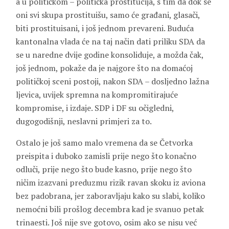
a u političkom – politička prostitucija, s tim da dok se
oni svi skupa prostituišu, samo će građani, glasači,
biti prostituisani, i još jednom prevareni. Buduća
kantonalna vlada će na taj način dati priliku SDA da
se u naredne dvije godine konsoliduje, a možda čak,
još jednom, pokaže da je najgore što na domaćoj
političkoj sceni postoji, nakon SDA – dosljedno lažna
ljevica, uvijek spremna na kompromitirajuće
kompromise, i izdaje. SDP i DF su očigledni,
dugogodišnji, neslavni primjeri za to.
Ostalo je još samo malo vremena da se Četvorka
preispita i duboko zamisli prije nego što konačno
odluči, prije nego što bude kasno, prije nego što
ničim izazvani preduzmu rizik ravan skoku iz aviona
bez padobrana, jer zaboravljaju kako su slabi, koliko
nemoćni bili prošlog decembra kad je svanuo petak
trinaesti. Još nije sve gotovo, osim ako se nisu već