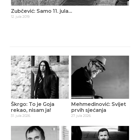
ade
Zubčević: Samo 11. jula…
Zub
12. jula 2019.
16. d
Škrgo: To je Goja
Mehmedinović: Svijet
rekao, nisam ja!
prvih sjećanja
31. jula 2026.
27. jula 2026.