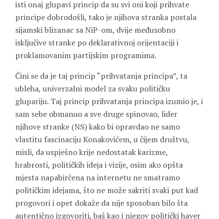
isti onaj glupavi princip da su svi oni koji prihvate
principe dobrodošli, tako je njihova stranka postala
sijamski blizanac sa NiP-om, dvije međusobno
isključive stranke po deklarativnoj orijentaciji i
proklamovanim partijskim programima.
Čini se da je taj princip “prihvatanja principa”, ta
ubleha, univerzalni model za svaku političku
glupariju. Taj princip prihvatanja principa izumio je, i
sam sebe obmanuo a sve druge spinovao, lider
njihove stranke (NS) kako bi opravdao ne samo
vlastitu fascinaciju Konakovićem, u čijem društvu,
misli, da uspješno krije nedostatak karizme,
hrabrosti, političkih ideja i vizije, osim ako opšta
mjesta napabirčena na internetu ne smatramo
političkim idejama, što ne može sakriti svaki put kad
progovori i opet dokaže da nije sposoban bilo šta
autentično izgovoriti, baš kao i njegov politički haver