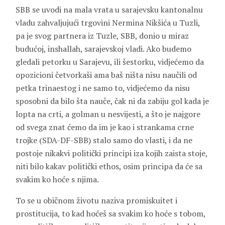
SBB se uvodi na mala vrata u sarajevsku kantonalnu
vladu zahvaljujući trgovini Nermina Nikšića u Tuzli,
pa je svog partnera iz Tuzle, SBB, donio u miraz
budućoj, inshallah, sarajevskoj vladi. Ako budemo
gledali petorku u Sarajevu, ili šestorku, vidjećemo da
opozicioni četvorkaši ama baš ništa nisu naučili od
petka trinaestog i ne samo to, vidjećemo da nisu
sposobni da bilo šta nauče, čak ni da zabiju gol kada je
lopta na crti, a golman u nesvijesti, a što je najgore
od svega znat ćemo da im je kao i strankama crne
trojke (SDA-DF-SBB) stalo samo do vlasti, i da ne
postoje nikakvi politički principi iza kojih zaista stoje,
niti bilo kakav politički ethos, osim principa da će sa
svakim ko hoće s njima.
To se u običnom životu naziva promiskuitet i
prostitucija, to kad hoćeš sa svakim ko hoće s tobom,