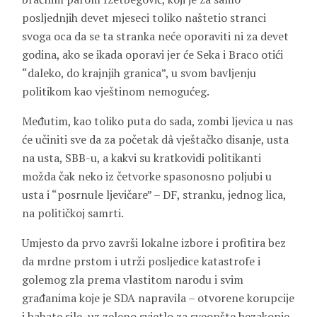
posljednjih devet mjeseci toliko naštetio stranci
svoga oca da se ta stranka neće oporaviti ni za devet
godina, ako se ikada oporavi jer će Seka i Braco otići
“daleko, do krajnjih granica”, u svom bavljenju
politikom kao vještinom nemogućeg.
Međutim, kao toliko puta do sada, zombi ljevica u nas
će učiniti sve da za početak dâ vještačko disanje, usta
na usta, SBB-u, a kakvi su kratkovidi politikanti
možda čak neko iz četvorke spasonosno poljubi u
usta i “posrnule ljevičare” – DF, stranku, jednog lica,
na političkoj samrti.
Umjesto da prvo završi lokalne izbore i profitira bez
da mrdne prstom i utrži posljedice katastrofe i
golemog zla prema vlastitom narodu i svim
građanima koje je SDA napravila – otvorene korupcije
i bahate sile, uz zeleno svjetlo za sveopšte bezakonje