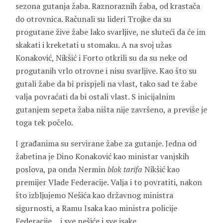
sezona gutanja žaba. Raznoraznih žaba, od krastača
do otrovnica. Računali su lideri Trojke da su
progutane žive žabe lako svarljive, ne sluteći da će im
skakati i kreketati u stomaku. A na svoj užas
Konaković, Nikšić i Forto otkrili su da su neke od
progutanih vrlo otrovne i nisu svarljive. Kao što su
gutali žabe da bi prispjeli na vlast, tako sad te žabe
valja povraćati da bi ostali vlast. S inicijalnim
gutanjem sepeta žaba ništa nije završeno, a previše je
toga tek počelo.
I građanima su servirane žabe za gutanje. Jedna od
žabetina je Dino Konaković kao ministar vanjskih
poslova, pa onda Nermin
blok tarifa
Nikšić kao
premijer Vlade Federacije. Valja i to povratiti, nakon
što izbljujemo Nešića kao državnog ministra
sigurnosti, a Ramu Isaka kao ministra policije
Federacije… i sve nešiće i sve isake.