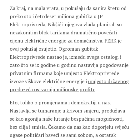
Za kraj, na mala vrata, u pokušaju da sanira štetu od
preko sto i četrdeset miliona gubitka u JP
Elektroprivreda, Nikšić i njegova vlada planirali su
nezakonitim blok tarifama
dramatično povećati
cijenu električne energije za domaćinstva
. FERK je
ovaj pokušaj osujetio. Ogroman gubitak
Elektroprivrede nastao je, između svega ostalog, i
zato što se iz godine u godinu nastavlja pogodovanje
privatnim firmama koje umjesto Elektroprivrede
izvoze viškove električne energije i
umjesto državnog
preduzeća ostvaruju milionske profite
.
Eto, toliko o promjenama i demokratiji u nas.
Nastavlja se tumaranje u krivom smjeru, produžava
se kao agonija naše lutanje bespućima mogućnosti,
bez cilja i smisla. Čekamo da nas kao dogorjelu svijeću
ugase političari baveći se sami sobom, a ostatak