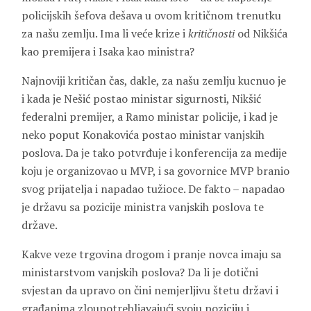
policijskih šefova dešava u ovom kritičnom trenutku
za našu zemlju. Ima li veće krize i
kritičnosti
od Nikšića
kao premijera i Isaka kao ministra?
Najnoviji kritičan čas, dakle, za našu zemlju kucnuo je
i kada je Nešić postao ministar sigurnosti, Nikšić
federalni premijer, a Ramo ministar policije, i kad je
neko poput Konakovića postao ministar vanjskih
poslova. Da je tako potvrđuje i konferencija za medije
koju je organizovao u MVP, i sa govornice MVP branio
svog prijatelja i napadao tužioce. De fakto – napadao
je državu sa pozicije ministra vanjskih poslova te
države.
Kakve veze trgovina drogom i pranje novca imaju sa
ministarstvom vanjskih poslova? Da li je dotični
svjestan da upravo on čini nemjerljivu štetu državi i
građanima zloupotrebljavajući svoju poziciju i