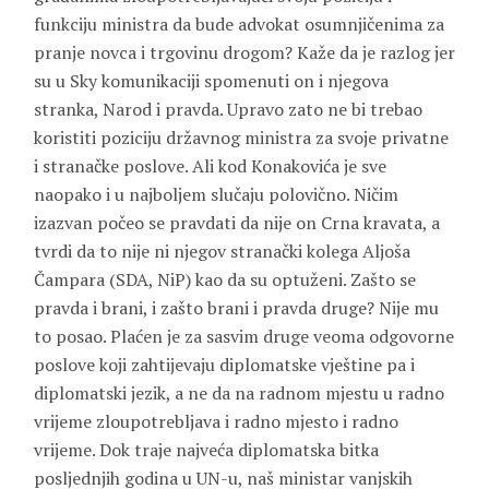
funkciju ministra da bude advokat osumnjičenima za
pranje novca i trgovinu drogom? Kaže da je razlog jer
su u Sky komunikaciji spomenuti on i njegova
stranka, Narod i pravda. Upravo zato ne bi trebao
koristiti poziciju državnog ministra za svoje privatne
i stranačke poslove. Ali kod Konakovića je sve
naopako i u najboljem slučaju polovično. Ničim
izazvan počeo se pravdati da nije on Crna kravata, a
tvrdi da to nije ni njegov stranački kolega Aljoša
Čampara (SDA, NiP) kao da su optuženi. Zašto se
pravda i brani, i zašto brani i pravda druge? Nije mu
to posao. Plaćen je za sasvim druge veoma odgovorne
poslove koji zahtijevaju diplomatske vještine pa i
diplomatski jezik, a ne da na radnom mjestu u radno
vrijeme zloupotrebljava i radno mjesto i radno
vrijeme. Dok traje najveća diplomatska bitka
posljednjih godina u UN-u, naš ministar vanjskih