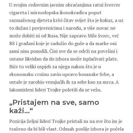
U svojim redovnim javnim obraćanjima ratni švercer
cigareta i mirnodopska ikonokradica poput
razmaženog djeteta krivi čitav svijet što je kokuz, a uz
to dužan i povjerenicima i narodu, a više novac ne
može dobiti ni od Rusa. Nije zapravo Mile švorc, već
RS i građani koje je zadužio do guše a da marke oni
sami nisu posudili. Čini sve da se održi na površini i
ostane likvidan da do izbora može isplaćivati plate.
Biće to veliki uspjeh za njega nakon što je u
ekonomsku crninu zavio upravo bosanske Srbe, a
ostale je zarobio vezujućih ih za sebe kao za mrca. A
lakomisleni lideri Trojke poletili da se vežu.
„Pristajem na sve, samo
kaži…“
Pozicija željni lideri Trojke pristali su na sve što im je
traženo da bi bili vlast. Odmah poslije izbora je počela