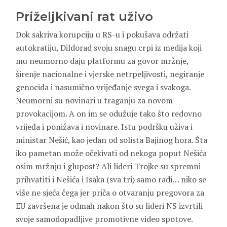
Priželjkivani rat uživo
Dok sakriva korupciju u RS-u i pokušava održati
autokratiju, Dildorad svoju snagu crpi iz medija koji
mu neumorno daju platformu za govor mržnje,
širenje nacionalne i vjerske netrpeljivosti, negiranje
genocida i nasumično vrijeđanje svega i svakoga.
Neumorni su novinari u traganju za novom
provokacijom. A on im se odužuje tako što redovno
vrijeđa i ponižava i novinare. Istu podršku uživa i
ministar Nešić, kao jedan od solista Bajinog hora. Šta
iko pametan može očekivati od nekoga poput Nešića
osim mržnju i glupost? Ali lideri Trojke su spremni
prihvatiti i Nešića i Isaka (sva tri) samo radi… niko se
više ne sjeća čega jer priča o otvaranju pregovora za
EU završena je odmah nakon što su lideri NS izvrtili
svoje samodopadljive promotivne video spotove.