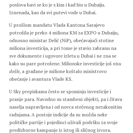
poslova bavi se ko je s kim i kad bio u Dubaiju.
Iznenada, kao da svi putevi vode u Dubai.
U prošlom mandatu Vlada Kantona Sarajevo
potrošila je preko 4 miliona KM za EXPO u Dubaiju,
odnosno ministar Delić (NiP), obećavajući stotine
miliona investicija, a pri tome je stavio zabranu na
sve dokumente i ugovore izleta u Dubai i ne zna se
kako su pare potrošene. Milionske investicije još
nisu
došle
, a građane je milione koštalo ministrovo
obećanje i avantura Vlade KS.
U Sky prepiskama često se spominju investicije i
pranje para. Navodno su stambeni objekti, pa i čitava
naselja napravljena i od novca stečenog nezakonitim
radnjama. A postoje indicije da su možda neke
političke partije i pojedinci uživali podršku za svoje
predizborne kampanje iz istog ili sličnog izvora.