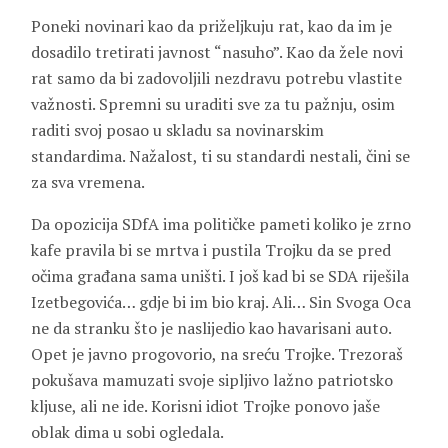
Poneki novinari kao da priželjkuju rat, kao da im je
dosadilo tretirati javnost “nasuho”. Kao da žele novi
rat samo da bi zadovoljili nezdravu potrebu vlastite
važnosti. Spremni su uraditi sve za tu pažnju, osim
raditi svoj posao u skladu sa novinarskim
standardima. Nažalost, ti su standardi nestali, čini se
za sva vremena.
Da opozicija SDfA ima političke pameti koliko je zrno
kafe pravila bi se mrtva i pustila Trojku da se pred
očima građana sama uništi. I još kad bi se SDA riješila
Izetbegovića… gdje bi im bio kraj. Ali… Sin Svoga Oca
ne da stranku što je naslijedio kao havarisani auto.
Opet je javno progovorio, na sreću Trojke. Trezoraš
pokušava mamuzati svoje sipljivo lažno patriotsko
kljuse, ali ne ide. Korisni idiot Trojke ponovo jaše
oblak dima u sobi ogledala.