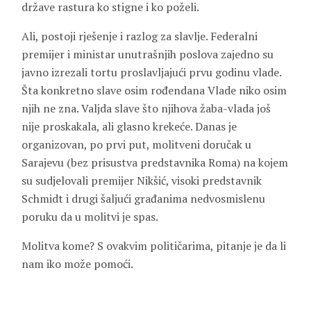
države rastura ko stigne i ko poželi.
Ali, postoji rješenje i razlog za slavlje. Federalni
premijer i ministar unutrašnjih poslova zajedno su
javno izrezali tortu proslavljajući prvu godinu vlade.
Šta konkretno slave osim rođendana Vlade niko osim
njih ne zna. Valjda slave što njihova žaba-vlada još
nije proskakala, ali glasno krekeće. Danas je
organizovan, po prvi put, molitveni doručak u
Sarajevu (bez prisustva predstavnika Roma) na kojem
su sudjelovali premijer Nikšić, visoki predstavnik
Schmidt i drugi šaljući građanima nedvosmislenu
poruku da u molitvi je spas.
Molitva kome? S ovakvim političarima, pitanje je da li
nam iko može pomoći.