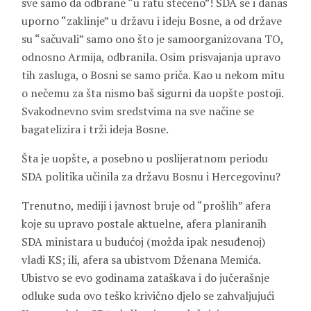
sve samo da odbrane “u ratu stečeno”! SDA se i danas
uporno “zaklinje” u državu i ideju Bosne, a od države
su “sačuvali” samo ono što je samoorganizovana TO,
odnosno Armija, odbranila. Osim prisvajanja upravo
tih zasluga, o Bosni se samo priča. Kao u nekom mitu
o nečemu za šta nismo baš sigurni da uopšte postoji.
Svakodnevno svim sredstvima na sve načine se
bagatelizira i trži ideja Bosne.
Šta je uopšte, a posebno u poslijeratnom periodu
SDA politika učinila za državu Bosnu i Hercegovinu?
Trenutno, mediji i javnost bruje od “prošlih” afera
koje su upravo postale aktuelne, afera planiranih
SDA ministara u budućoj (možda ipak nesuđenoj)
vladi KS; ili, afera sa ubistvom Dženana Memića.
Ubistvo se evo godinama zataškava i do jučerašnje
odluke suda ovo teško krivično djelo se zahvaljujući