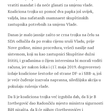
vratiti mandat i da neće glasati za smjenu vlade.
Koaliciona trojka uz pomoć dva papka još uvijek,
valjda, ima nafatanih osamnaest skupštinskih
zastupnika potrebnih za smjenu Vlade.
Danas je malo jasnije zašto se crna trojka na čelu sa
SDA odlučila da po svaku cijenu sruši Vladu, prije
Nove godine, mimo procedura, vršeći nasilje nad
sistemom, koji su kao zastupnici Skupštine dužni
štititi, i građanima o čijem interesima bi morali voditi
računa, jer nakon šoka i (17. maja 2019. dogovorene)
izdaje koalicione šestorke od strane DF-a i SBB-a, još
je veće čuđenje izazvala naprasna, siledžijska akcija u
pokušaju rušenja vlade.
Da li je koaliciona trojka već izgubila dah, da li je B
Izetbegović dao Radončiću mjesto ministra sigurnosti
BiH nizašta, da li će njihov (Izetbegovićev i