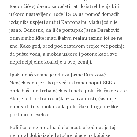
Radončičev) davno započeti rat do istrebljenja biti
uskoro nastavljen? Hoće li SDA uz pomoć domaćih
izdajnika uspjeti srušiti Kantonalnu vladu još nije
jasno. Odnosno, da li će postupak Jasne Duraković
osim simboličke imati ikakvu realnu težinu još se ne
zna. Kako god, brod pod zastavom trojke već počinje
da pušta vodu, a možda uskoro i potone kao i sve
neprincipijelne koalicije u ovoj zemlji.
Ipak, neočekivana je odluka Jasne Duraković.
Neočekivana jer ako je već u stranci poput SBB-a,
onda baš i ne treba očekivati neke politički časne akte.
Ako je pak u stranku ušla iz zahvalnosti, časno je
napustiti tu stranku kada političke i druge razlike
postanu prevelike.
Politika je nemoralna djelatnost, a kod nas je taj
nemoral dobio izgled stočne pijace na kojoj se