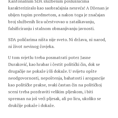
Kantonalnim SDA službenim poslušnicima
karakteriziralo kao saobraćajnia nesreća! A Dženan je
ubijen tupim predmetom, a nakon toga je značajan
broj službenih lica učestvovao u zataškavanju,
falsificiranju i stalnom obmanjivanju javnosti.
SDA poličarima ništa nije sveto. Ni država, ni narod,
ni život nevinog čovjeka.
U tom svjetlu treba posmatrati potez Jasne
Duraković, kao hrabar i čestit politički čin, dok se
drugačije ne pokaže i/ili dokaže. U svijetu opšte
neodgovornosti, nepoštenja, bahatosti i arogancije
kao političke prakse, svaki častan čin na političkoj
sceni treba pozdraviti velikim pljeskom, i biti
spreman na još veći pljesak, ali po licu, ukoliko se
drukčije pokaže i dokaže.