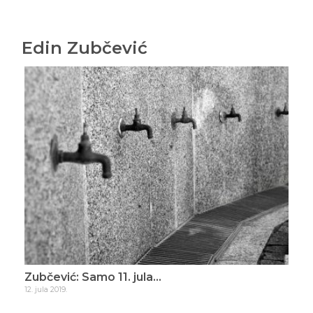
Edin Zubčević
ade
Zubčević: Samo 11. jula…
Zub
12. jula 2019.
16. d