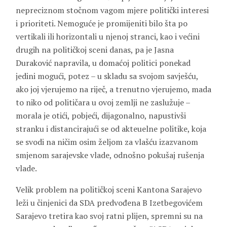
nepreciznom stočnom vagom mjere politički interesi
i prioriteti. Nemoguće je promijeniti bilo šta po
vertikali ili horizontali u njenoj stranci, kao i većini
drugih na političkoj sceni danas, pa je Jasna
Duraković napravila, u domaćoj politici ponekad
jedini mogući, potez – u skladu sa svojom savješću,
ako joj vjerujemo na riječ, a trenutno vjerujemo, mada
to niko od političara u ovoj zemlji ne zaslužuje –
morala je otići, pobjeći, dijagonalno, napustivši
stranku i distancirajući se od akteuelne politike, koja
se svodi na ničim osim željom za vlašću izazvanom
smjenom sarajevske vlade, odnošno pokušaj rušenja
vlade.
Velik problem na političkoj sceni Kantona Sarajevo
leži u činjenici da SDA predvođena B Izetbegovićem
Sarajevo tretira kao svoj ratni plijen, spremni su na