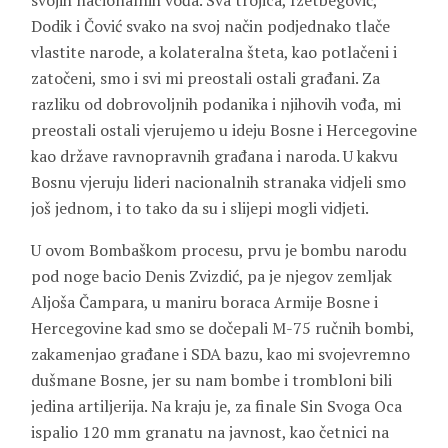
svojih nacionalnih vođa. Sva trojica, Izetbegović,
Dodik i Čović svako na svoj način podjednako tlače
vlastite narode, a kolateralna šteta, kao potlačeni i
zatočeni, smo i svi mi preostali ostali građani. Za
razliku od dobrovoljnih podanika i njihovih vođa, mi
preostali ostali vjerujemo u ideju Bosne i Hercegovine
kao države ravnopravnih građana i naroda. U kakvu
Bosnu vjeruju lideri nacionalnih stranaka vidjeli smo
još jednom, i to tako da su i slijepi mogli vidjeti.
U ovom Bombaškom procesu, prvu je bombu narodu
pod noge bacio Denis Zvizdić, pa je njegov zemljak
Aljoša Čampara, u maniru boraca Armije Bosne i
Hercegovine kad smo se dočepali M-75 ručnih bombi,
zakamenjao građane i SDA bazu, kao mi svojevremno
dušmane Bosne, jer su nam bombe i trombloni bili
jedina artiljerija. Na kraju je, za finale Sin Svoga Oca
ispalio 120 mm granatu na javnost, kao četnici na