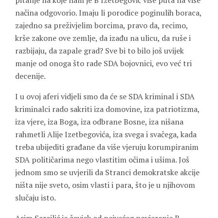
pitanje na koje nam je B Izetbegović više puta na više
načina odgovorio. Imaju li porodice poginulih boraca,
zajedno sa preživjelim borcima, pravo da, recimo,
krše zakone ove zemlje, da izađu na ulicu, da ruše i
razbijaju, da zapale grad? Sve bi to bilo još uvijek
manje od onoga što rade SDA bojovnici, evo već tri
decenije.
I u ovoj aferi vidjeli smo da će se SDA kriminal i SDA
kriminalci rado sakriti iza domovine, iza patriotizma,
iza vjere, iza Boga, iza odbrane Bosne, iza nišana
rahmetli Alije Izetbegovića, iza svega i svačega, kada
treba ubijediti građane da više vjeruju korumpiranim
SDA političarima nego vlastitim očima i ušima. Još
jednom smo se uvjerili da Stranci demokratske akcije
ništa nije sveto, osim vlasti i para, što je u njihovom
slučaju isto.