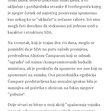
funkcijama, debelo plaćenim funkcijama, a to
uključuje i predsjednika stranke B Izetbegovića kojeg
je njegov čovjek od najvećeg povjerenja spomenuo
kao nekog ko se “uključio” u nečasne rabote. Svi smo
mogli čuti dovoljno da steknemo još jednom uvid u
karakter i strukturu SDA.
Na trenutak, koji je trajao dva-tri dana, moglo se
pomisliti da je SDA na putu važnih promjena,
predvođena Aljošom Čamparom koji se odmah
“ogradio” od Asima i kompromitovanih budućih
ministara, ali je preskočio da spomene sve one koji su
spomenuti na snimku. Ova pirotehnička egzibicija
Čampare predstavljena kao moralni igrokaz bila je
sumnjiva od početka s obzirom na fokus njegove
“pobune”.
Dvije stvari su bitne u ovoj akciji “spašavanja vojnika