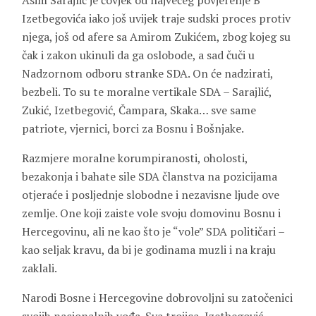
Asim Sarajlić je čovjek od najvećeg povjerenje B
Izetbegovića iako još uvijek traje sudski proces protiv
njega, još od afere sa Amirom Zukićem, zbog kojeg su
čak i zakon ukinuli da ga oslobode, a sad čuči u
Nadzornom odboru stranke SDA. On će nadzirati,
bezbeli. To su te moralne vertikale SDA – Sarajlić,
Zukić, Izetbegović, Čampara, Skaka… sve same
patriote, vjernici, borci za Bosnu i Bošnjake.
Razmjere moralne korumpiranosti, oholosti,
bezakonja i bahate sile SDA članstva na pozicijama
otjeraće i posljednje slobodne i nezavisne ljude ove
zemlje. One koji zaiste vole svoju domovinu Bosnu i
Hercegovinu, ali ne kao što je “vole” SDA političari –
kao seljak kravu, da bi je godinama muzli i na kraju
zaklali.
Narodi Bosne i Hercegovine dobrovoljni su zatočenici