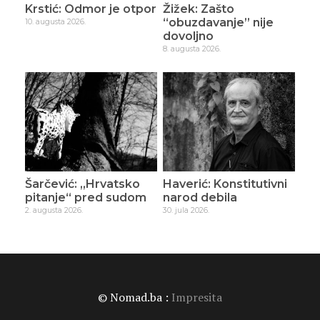
Krstić: Odmor je otpor
Žižek: Zašto
“obuzdavanje” nije
10. augusta 2026.
dovoljno
8. augusta 2026.
Šarčević: „Hrvatsko
Haverić: Konstitutivni
pitanje“ pred sudom
narod debila
2. augusta 2026.
30. jula 2026.
© Nomad.ba :
Impresita