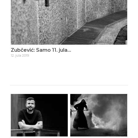
ade
Zubčević: Samo 11. jula…
Zub
12. jula 2019.
16. d