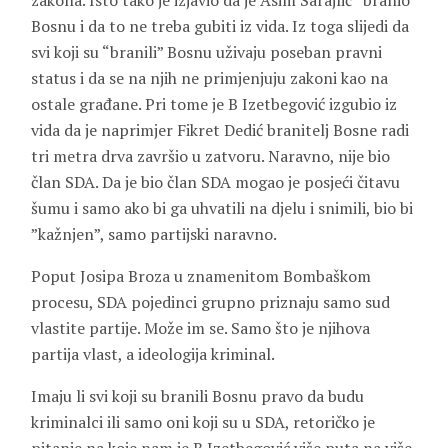
zakona. Isto tako je izjavio da je Asim Sarajlić “branio”
Bosnu i da to ne treba gubiti iz vida. Iz toga slijedi da
svi koji su “branili” Bosnu uživaju poseban pravni
status i da se na njih ne primjenjuju zakoni kao na
ostale građane. Pri tome je B Izetbegović izgubio iz
vida da je naprimjer Fikret Dedić branitelj Bosne radi
tri metra drva završio u zatvoru. Naravno, nije bio
član SDA. Da je bio član SDA mogao je posjeći čitavu
šumu i samo ako bi ga uhvatili na djelu i snimili, bio bi
”kažnjen”, samo partijski naravno.
Poput Josipa Broza u znamenitom Bombaškom
procesu, SDA pojedinci grupno priznaju samo sud
vlastite partije. Može im se. Samo što je njihova
partija vlast, a ideologija kriminal.
Imaju li svi koji su branili Bosnu pravo da budu
kriminalci ili samo oni koji su u SDA, retoričko je