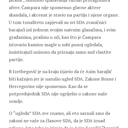
jarana”, odnosno spašavanja važnih protagonista
afere. Čampara nije spomenuo glavne aktere
skandala, i akcenat je stavio na partiju i njene organe.
U tom tonalitetu zapjevali su svi SDA zvaničnici
bacajući još jednom svojim naivnim glasačima, i svim
građanima, prašinu u oči, kao što je Čampara
istovario kamion magle u sobi punoj ogledala,
insistirajući unisono da priznaju samo sud vlastite
partije.
B Izetbegović je na kraju izjavio da će Asim Sarajlić
biti kažnjen jer je narušio ugled SDA. Zakone Bosne i
Hercegovine nije spomenuo. Kao da se
potpredsjednik SDA nije ogriješio o zakone naše
zemlje.
O “ugledu” SDA sve znamo, ali eto saznali smo da
zakoni ne važe za članove SDA, da je SDA iznad