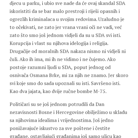
djecu u parku, i ubio sve nade da će ovaj skandal SDA
iskoristiti da se bar malo prestroji i riješi opasnih i
ogrezlih kriminalaca u svojim redovima. Uzaludno je
to očekivati, ne zato jer vrana vrani oči ne vadi, već
zato što smo još jednom vidjeli da su u SDA svi isti.
Korupcija i vlast su njihova idelogija i religija.
Drugačije od moralnih SDA nakaza nismo ni vidjeli ni
čuli. Ako ih ima, mi ih ne vidimo i ne čujemo. Ako
postoje razumni ljudi u SDA, poput jednog od
osnivača Osmana Brke, mi za njih ne znamo. Jer skoro
svi koje smo do sada upoznali su isti. Savršeno isti.
Kao dva jajata, kao dvije ručne bombe M-75.
Političari su se još jednom potrudili da Dan
nezavisnosti Bosne i Hercegovine obilježimo u skladu
sa njihovima idealima i vrijednostima. Još jedno
ponižavajuće iskustvo za sve poštene i čestite
građane, ostavljajući građanima još samo ulicu kao