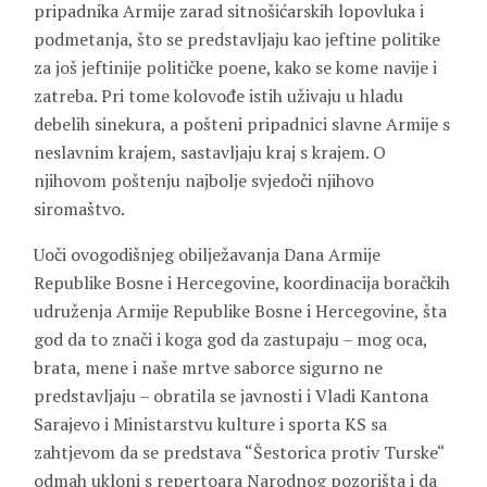
pripadnika Armije zarad sitnošićarskih lopovluka i
podmetanja, što se predstavljaju kao jeftine politike
za još jeftinije političke poene, kako se kome navije i
zatreba. Pri tome kolovođe istih uživaju u hladu
debelih sinekura, a pošteni pripadnici slavne Armije s
neslavnim krajem, sastavljaju kraj s krajem. O
njihovom poštenju najbolje svjedoči njihovo
siromaštvo.
Uoči ovogodišnjeg obilježavanja Dana Armije
Republike Bosne i Hercegovine, koordinacija boračkih
udruženja Armije Republike Bosne i Hercegovine, šta
god da to znači i koga god da zastupaju – mog oca,
brata, mene i naše mrtve saborce sigurno ne
predstavljaju – obratila se javnosti i Vladi Kantona
Sarajevo i Ministarstvu kulture i sporta KS sa
zahtjevom da se predstava “Šestorica protiv Turske“
odmah ukloni s repertoara Narodnog pozorišta i da