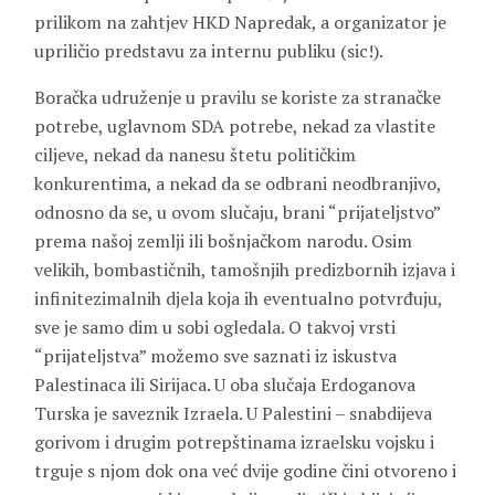
prilikom na zahtjev HKD Napredak, a organizator je
upriličio predstavu za internu publiku (sic!).
Boračka udruženje u pravilu se koriste za stranačke
potrebe, uglavnom SDA potrebe, nekad za vlastite
ciljeve, nekad da nanesu štetu političkim
konkurentima, a nekad da se odbrani neodbranjivo,
odnosno da se, u ovom slučaju, brani “prijateljstvo”
prema našoj zemlji ili bošnjačkom narodu. Osim
velikih, bombastičnih, tamošnjih predizbornih izjava i
infinitezimalnih djela koja ih eventualno potvrđuju,
sve je samo dim u sobi ogledala. O takvoj vrsti
“prijateljstva” možemo sve saznati iz iskustva
Palestinaca ili Sirijaca. U oba slučaja Erdoganova
Turska je saveznik Izraela. U Palestini – snabdijeva
gorivom i drugim potrepštinama izraelsku vojsku i
trguje s njom dok ona već dvije godine čini otvoreno i