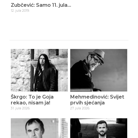
ade
Zubčević: Samo 11. jula…
Zub
12. jula 2019.
16. d
Škrgo: To je Goja
Mehmedinović: Svijet
rekao, nisam ja!
prvih sjećanja
31. jula 2026.
27. jula 2026.