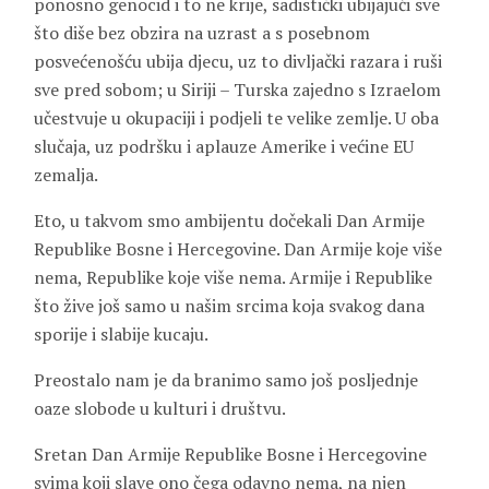
ponosno genocid i to ne krije, sadistički ubijajući sve
što diše bez obzira na uzrast a s posebnom
posvećenošću ubija djecu, uz to divljački razara i ruši
sve pred sobom; u Siriji – Turska zajedno s Izraelom
učestvuje u okupaciji i podjeli te velike zemlje. U oba
slučaja, uz podršku i aplauze Amerike i većine EU
zemalja.
Eto, u takvom smo ambijentu dočekali Dan Armije
Republike Bosne i Hercegovine. Dan Armije koje više
nema, Republike koje više nema. Armije i Republike
što žive još samo u našim srcima koja svakog dana
sporije i slabije kucaju.
Preostalo nam je da branimo samo još posljednje
oaze slobode u kulturi i društvu.
Sretan Dan Armije Republike Bosne i Hercegovine
svima koji slave ono čega odavno nema, na njen