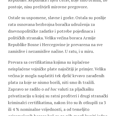
Republike. Republika i njen Ustav, koje smo branili, ne
postoje, nisu preživjeli mirovne pregovore.
Ostale su uspomene, slavne i gorke. Ostala su poslije
rata osnovana bezbrojna boračka udruženja za
dnevnopolitičke zadatke i potrebe pojedinaca i
političkih stranaka. Velika većina boraca Armije
Republike Bosne i Hercegovine je prevarena na sve
zamislive i nezamislive načine. U ratu, i u miru.
Prevara sa certifikatima kojima su isplaćene
neisplaćene vojničke plate najočitiji je primjer. Velika
većina je mogla naplatiti tek djelić krvavo zarađenih
plata za koje se nismo borili, niti smo ih tražili.
Zapravo se radilo o
ad hoc
valuti za pljačkašku
privatizaciju u kojoj su ratni profiteri i drugi stranački
kriminalci certifikatima, nakon što su ih otkupili za 3
ili 4 % nominalne vrijednosti, a od temeljito