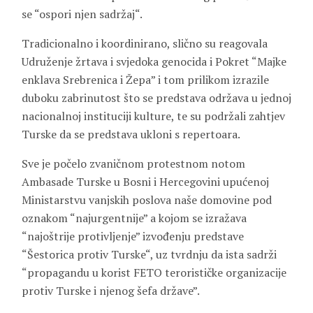
se “ospori njen sadržaj“.
Tradicionalno i koordinirano, slično su reagovala
Udruženje žrtava i svjedoka genocida i Pokret “Majke
enklava Srebrenica i Žepa” i tom prilikom izrazile
duboku zabrinutost što se predstava održava u jednoj
nacionalnoj instituciji kulture, te su podržali zahtjev
Turske da se predstava ukloni s repertoara.
Sve je počelo zvaničnom protestnom notom
Ambasade Turske u Bosni i Hercegovini upućenoj
Ministarstvu vanjskih poslova naše domovine pod
oznakom “najurgentnije” a kojom se izražava
“najoštrije protivljenje” izvođenju predstave
“Šestorica protiv Turske“, uz tvrdnju da ista sadrži
“propagandu u korist FETO terorističke organizacije
protiv Turske i njenog šefa države”.