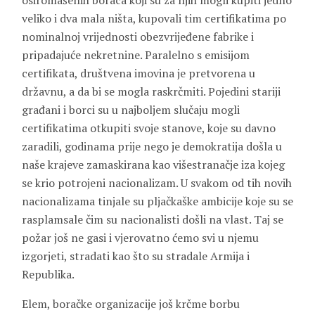
osiromašenih boraca koji su za njih mogli kupiti jedno
veliko i dva mala ništa, kupovali tim certifikatima po
nominalnoj vrijednosti obezvrijeđene fabrike i
pripadajuće nekretnine. Paralelno s emisijom
certifikata, društvena imovina je pretvorena u
državnu, a da bi se mogla raskrčmiti. Pojedini stariji
građani i borci su u najboljem slučaju mogli
certifikatima otkupiti svoje stanove, koje su davno
zaradili, godinama prije nego je demokratija došla u
naše krajeve zamaskirana kao višestranačje iza kojeg
se krio potrojeni nacionalizam. U svakom od tih novih
nacionalizama tinjale su pljačkaške ambicije koje su se
rasplamsale čim su nacionalisti došli na vlast. Taj se
požar još ne gasi i vjerovatno ćemo svi u njemu
izgorjeti, stradati kao što su stradale Armija i
Republika.
Elem, boračke organizacije još krčme borbu