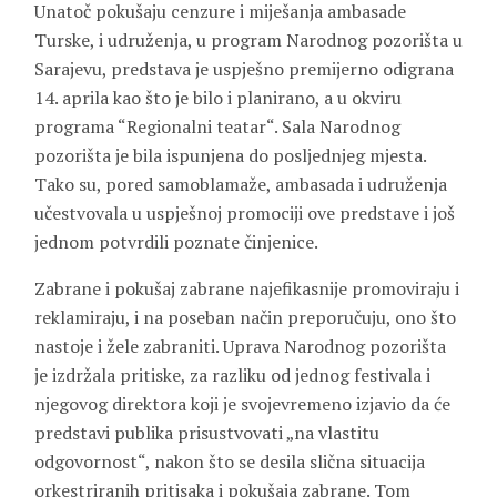
Unatoč pokušaju cenzure i miješanja ambasade
Turske, i udruženja, u program Narodnog pozorišta u
Sarajevu, predstava je uspješno premijerno odigrana
14. aprila kao što je bilo i planirano, a u okviru
programa “Regionalni teatar“. Sala Narodnog
pozorišta je bila ispunjena do posljednjeg mjesta.
Tako su, pored samoblamaže, ambasada i udruženja
učestvovala u uspješnoj promociji ove predstave i još
jednom potvrdili poznate činjenice.
Zabrane i pokušaj zabrane najefikasnije promoviraju i
reklamiraju, i na poseban način preporučuju, ono što
nastoje i žele zabraniti. Uprava Narodnog pozorišta
je izdržala pritiske, za razliku od jednog festivala i
njegovog direktora koji je svojevremeno izjavio da će
predstavi publika prisustvovati „na vlastitu
odgovornost“, nakon što se desila slična situacija
orkestriranih pritisaka i pokušaja zabrane. Tom