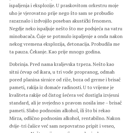
ispaljenja i eksplozije. U praskovitom orkestru moje
uho je vjerovatno prije nego što sam se probudio
razaznalo i izdvojilo poseban akustički fenomen.
Negdje neko ispaljuje nešto što me podsjeća na vatru
minobacača. Čuje se potmulo ispaljenje a onda nakon
nekog vremena eksplozija, detonacija. Probudila me
ta pauza. Čekanje. Kao prije mnogo godina.
Dobrinja. Pred nama kraljevska trpeza. Nešto kao
sitni ćevap od ikara, u tri vode propranog, odmah
pored planina sirnice od riže, boza od germe i brisač
pameti, rakija iz domaće radinosti. U to vrijeme je
kvaliteta rakije od čistog šećera već dostigla izvjesni
standard, ali je svejedno s pravom nosila ime – brisač
pameti. Slabo podnosim alkohol, ili što bi rekao
Mirza, odlično podnosim alkohol, rentabilno. Nakon
dvije-tri čašice već sam nepovratno pripit i veseo,