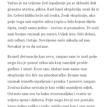
Važno je na vrijeme čuti ispaljenje pa se skloniti dok
granata aterira, pikira. Kad čuješ eksploziju znaš da si
živ. Geleri kidišu brže od zvuka. Zvuk eksplozije, ako
prije toga nisi osjetio ništa toplo u bilo kojem dijelu
tijela, znači samo jedno – sretno si promašen. Te noći
sam brojao razmak po navici. Uvijek isto. Niti dolazi,
niti odlazi. Ostaje. Nevrijeme neće nikuda od nas.
Nevakat je tu da ostane.
Brojeći detonacije kao ovce, zaspao sam te noći prije
nego što je ponoć otkucala kraj zauvijek prošle
godine. I sinoć. Kroz san, slušao sam samo one
eksplozije što liče na minobacačke. Brojao sam
razmak između ispaljenja i praska. I ponovo zaspao.
Zvučna kulisa nestala je kao veliki usamljeni odjek.
Ostavio sam svu tu buku ovozemaljsku i vratio se
svijetu sjena i duhova. Prije nego što je sve postalo
samo jedno veliko crnilo, mislio sam kao i one nove