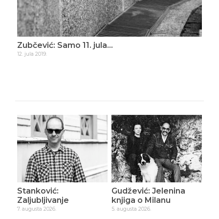
ade
Zubčević: Samo 11. jula…
Zub
12. jula 2019.
16. d
Stanković:
Gudžević: Jelenina
Zaljubljivanje
knjiga o Milanu
7. augusta 2026.
5. augusta 2026.