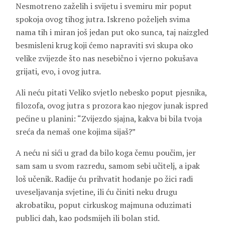
Nesmotreno zaželih i svijetu i svemiru mir poput
spokoja ovog tihog jutra. Iskreno poželjeh svima
nama tih i miran još jedan put oko sunca, taj naizgled
besmisleni krug koji ćemo napraviti svi skupa oko
velike zvijezde što nas nesebično i vjerno pokušava
grijati, evo, i ovog jutra.
Ali neću pitati Veliko svjetlo nebesko poput pjesnika,
filozofa, ovog jutra s prozora kao njegov junak ispred
pećine u planini: “Zvijezdo sjajna, kakva bi bila tvoja
sreća da nemaš one kojima sijaš?”
A neću ni sići u grad da bilo koga čemu poučim, jer
sam sam u svom razredu, samom sebi učitelj, a ipak
loš učenik. Radije ću prihvatit hodanje po žici radi
uveseljavanja svjetine, ili ću činiti neku drugu
akrobatiku, poput cirkuskog majmuna oduzimati
publici dah, kao podsmijeh ili bolan stid.