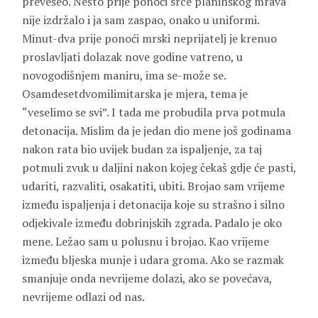
preveseo. Nešto prije ponoći srce planinskog mrava
nije izdržalo i ja sam zaspao, onako u uniformi.
Minut-dva prije ponoći mrski neprijatelj je krenuo
proslavljati dolazak nove godine vatreno, u
novogodišnjem maniru, ima se-može se.
Osamdesetdvomilimitarska je mjera, tema je
“veselimo se svi”. I tada me probudila prva potmula
detonacija. Mislim da je jedan dio mene još godinama
nakon rata bio uvijek budan za ispaljenje, za taj
potmuli zvuk u daljini nakon kojeg čekaš gdje će pasti,
udariti, razvaliti, osakatiti, ubiti. Brojao sam vrijeme
između ispaljenja i detonacija koje su strašno i silno
odjekivale između dobrinjskih zgrada. Padalo je oko
mene. Ležao sam u polusnu i brojao. Kao vrijeme
između bljeska munje i udara groma. Ako se razmak
smanjuje onda nevrijeme dolazi, ako se povećava,
nevrijeme odlazi od nas.