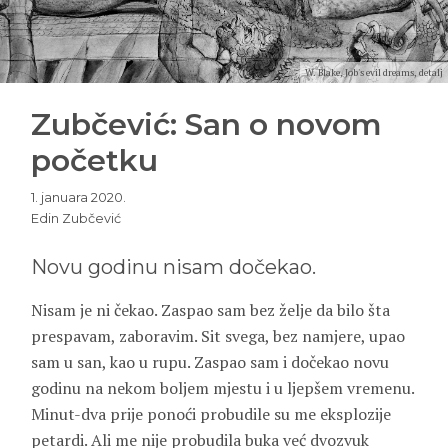
W. Blake, Job's evil dreams, detalj
Zubčević: San o novom
početku
1. januara 2020.
Edin Zubčević
Novu godinu nisam dočekao.
Nisam je ni čekao. Zaspao sam bez želje da bilo šta
prespavam, zaboravim. Sit svega, bez namjere, upao
sam u san, kao u rupu. Zaspao sam i dočekao novu
godinu na nekom boljem mjestu i u ljepšem vremenu.
Minut-dva prije ponoći probudile su me eksplozije
petardi. Ali me nije probudila buka već dvozvuk