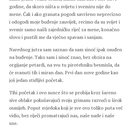
godine, da skoro ništa u svijetu i svemiru nije do
mene. Čak i ako granata pogodi savršeno neprecizno
i odogodi moje buđenje zauvijek, recimo da su svijet i
svemir samo našli zajedničku riječ za mene, konačno
slovo i pustili me da vječno spavam i sanjam.
Narednog jutra sam saznao da sam sinoć ipak osuđen
na buđenje. Tako sam i sinoć znao, bez obzira na
orgijanje petardi, na svu tu pirotehniku besmisla, da
će svanuti tih i miran dan. Prvi dan nove godine kao
još jedan stidljivi početak.
Tihi početak i ovo sunce što se probija kroz šareno
sive oblake pokušavajući svoju grimasu razvući u širok
osmijeh. Poput svjedoka koji je sve ovo toliko puta već
vidio, bez riječi promatrajući nas, naše nade i naše
sne.