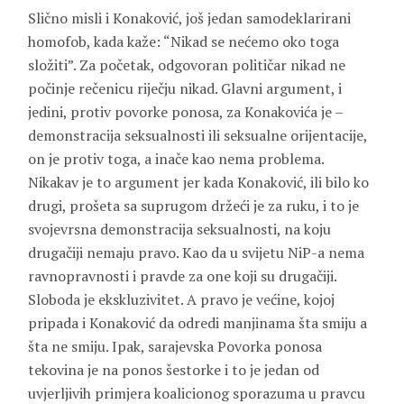
Slično misli i Konaković, još jedan samodeklarirani
homofob, kada kaže: “Nikad se nećemo oko toga
složiti”. Za početak, odgovoran političar nikad ne
počinje rečenicu riječju nikad. Glavni argument, i
jedini, protiv povorke ponosa, za Konakovića je –
demonstracija seksualnosti ili seksualne orijentacije,
on je protiv toga, a inače kao nema problema.
Nikakav je to argument jer kada Konaković, ili bilo ko
drugi, prošeta sa suprugom držeći je za ruku, i to je
svojevrsna demonstracija seksualnosti, na koju
drugačiji nemaju pravo. Kao da u svijetu NiP-a nema
ravnopravnosti i pravde za one koji su drugačiji.
Sloboda je ekskluzivitet. A pravo je većine, kojoj
pripada i Konaković da odredi manjinama šta smiju a
šta ne smiju. Ipak, sarajevska Povorka ponosa
tekovina je na ponos šestorke i to je jedan od
uvjerljivih primjera koalicionog sporazuma u pravcu