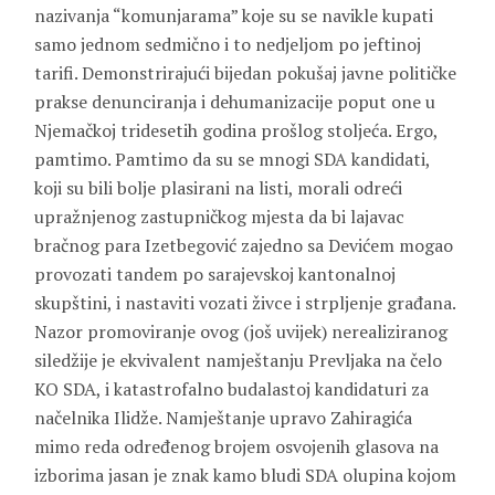
nazivanja “komunjarama” koje su se navikle kupati
samo jednom sedmično i to nedjeljom po jeftinoj
tarifi. Demonstrirajući bijedan pokušaj javne političke
prakse denunciranja i dehumanizacije poput one u
Njemačkoj tridesetih godina prošlog stoljeća. Ergo,
pamtimo. Pamtimo da su se mnogi SDA kandidati,
koji su bili bolje plasirani na listi, morali odreći
upražnjenog zastupničkog mjesta da bi lajavac
bračnog para Izetbegović zajedno sa Devićem mogao
provozati tandem po sarajevskoj kantonalnoj
skupštini, i nastaviti vozati živce i strpljenje građana.
Nazor promoviranje ovog (još uvijek) nerealiziranog
siledžije je ekvivalent namještanju Prevljaka na čelo
KO SDA, i katastrofalno budalastoj kandidaturi za
načelnika Ilidže. Namještanje upravo Zahiragića
mimo reda određenog brojem osvojenih glasova na
izborima jasan je znak kamo bludi SDA olupina kojom