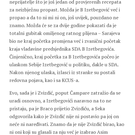
neprijatelje što je još jedan od provjerenih recepata
za neizbježnu propast. Možda je B Izetbegović već i
propao a da to ni mi ni on, još uvijek, pouzdano ne
znamo. Možda će se za dvije godine pokazati da je
totalni gubitak omiljenog ratnog plijena – Sarajeva
bio ne kraj početka promjena već i zvanični početak
kraja vladavine predsjednika SDA B Izetbegovića.
Činjenično, kraj početka za B Izetbegovića počeo je
ulaskom Sebije Izetbegović u politiku, dakle u SDA.
Nakon njenog ulaska, izlasci iz stranke su postali
redovna pojava, kao i sa KCUS-a.
Evo, sada je i Zvizdić, poput Čampare zatražio da se
uradi osnovno, a Izetbegovići naravno na to ne
pristaju, pa je Braco prijetio Zvizdiću, a Seka
odgovorila kako je Zvizdić nije ni postavio pa joj on
neće ni naređivati. Znamo da je nije Zvizdić birao, kao
ni oni koji su glasali za nju već je izabrao Asim