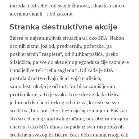
naroda, i od sebe i od svojih članova, a kao što smo u
aferama vidjeli – i od zakona.
Stranka destruktivne akcije
Zaista je najzanimljivija situacija u i oko SDA. Nakon
brojnih šizmi, još od, predratnih, početaka, pa
poslijeratnih “raspleta”, od Zulfikarpašića, preko
Silajdžića, pa sve do aktuelnog egzodusa čije razmjere
i posljedice tek treba sagledati. Od kada je SDA
postala društvo dvaju lica i vojske ulizica,
samodestrukcija je očita. U borbi sa zamišljenim
protivnikom, a to je svako ko se drzne da kritizira
jedno od dva lica i nekog od ulizica, koriste se sva
sredstva, bez potrebe i bez osjećaja za mjeru. Baš kao
što su četnici granatirali građane, bez obzira na vjeru
i naciju, tako SDA danas napada iz svih raspoloživih
sredstava svakog kritičara, čak i dobronamjernog, čak