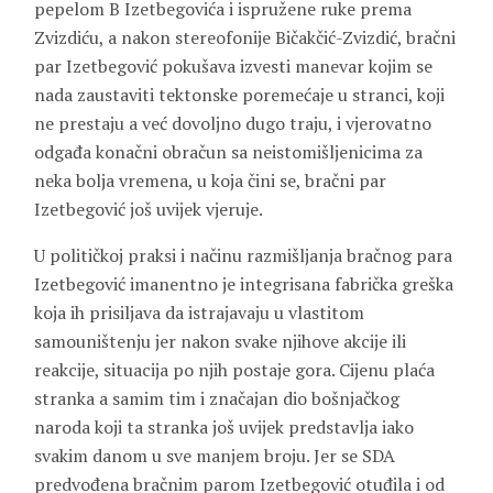
pepelom B Izetbegovića i ispružene ruke prema
Zvizdiću, a nakon stereofonije Bičakčić-Zvizdić, bračni
par Izetbegović pokušava izvesti manevar kojim se
nada zaustaviti tektonske poremećaje u stranci, koji
ne prestaju a već dovoljno dugo traju, i vjerovatno
odgađa konačni obračun sa neistomišljenicima za
neka bolja vremena, u koja čini se, bračni par
Izetbegović još uvijek vjeruje.
U političkoj praksi i načinu razmišljanja bračnog para
Izetbegović imanentno je integrisana fabrička greška
koja ih prisiljava da istrajavaju u vlastitom
samouništenju jer nakon svake njihove akcije ili
reakcije, situacija po njih postaje gora. Cijenu plaća
stranka a samim tim i značajan dio bošnjačkog
naroda koji ta stranka još uvijek predstavlja iako
svakim danom u sve manjem broju. Jer se SDA
predvođena bračnim parom Izetbegović otuđila i od