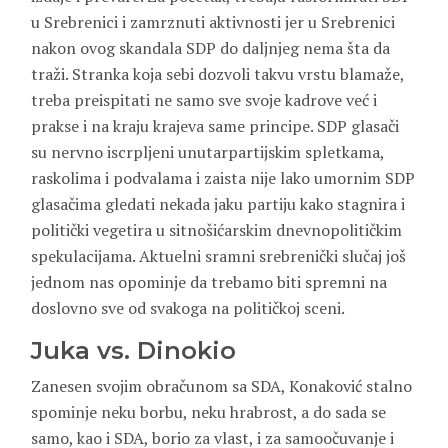
u Srebrenici i zamrznuti aktivnosti jer u Srebrenici
nakon ovog skandala SDP do daljnjeg nema šta da
traži. Stranka koja sebi dozvoli takvu vrstu blamaže,
treba preispitati ne samo sve svoje kadrove već i
prakse i na kraju krajeva same principe. SDP glasači
su nervno iscrpljeni unutarpartijskim spletkama,
raskolima i podvalama i zaista nije lako umornim SDP
glasačima gledati nekada jaku partiju kako stagnira i
politički vegetira u sitnošićarskim dnevnopolitičkim
spekulacijama. Aktuelni sramni srebrenički slučaj još
jednom nas opominje da trebamo biti spremni na
doslovno sve od svakoga na političkoj sceni.
Juka vs. Dinokio
Zanesen svojim obračunom sa SDA, Konaković stalno
spominje neku borbu, neku hrabrost, a do sada se
samo, kao i SDA, borio za vlast, i za samoočuvanje i