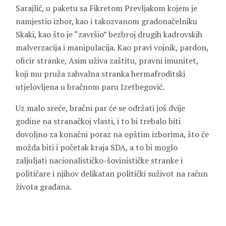
Sarajlić, u paketu sa Fikretom Prevljakom kojem je
namjestio izbor, kao i takozvanom gradonačelniku
Skaki, kao što je “završio” bezbroj drugih kadrovskih
malverzacija i manipulacija. Kao pravi vojnik, pardon,
oficir stranke, Asim uživa zaštitu, pravni imunitet,
koji mu pruža zahvalna stranka hermafroditski
utjelovljena u bračnom paru Izetbegović.
Uz malo sreće, bračni par će se održati još dvije
godine na stranačkoj vlasti, i to bi trebalo biti
dovoljno za konačni poraz na opštim izborima, što će
možda biti i početak kraja SDA, a to bi moglo
zaljuljati nacionalističko-šovinističke stranke i
političare i njihov delikatan politički suživot na račun
života građana.