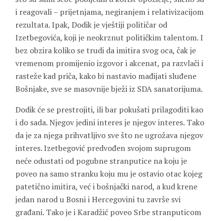
i reagovali – prijetnjama, negiranjem i relativizacijom
rezultata. Ipak, Dodik je vještiji političar od
Izetbegovića, koji je neokrznut političkim talentom. I
bez obzira koliko se trudi da imitira svog oca, čak je
vremenom promijenio izgovor i akcenat, pa razvlači i
rasteže kad priča, kako bi nastavio mađijati sluđene
Bošnjake, sve se masovnije bježi iz SDA sanatorijuma.
Dodik će se prestrojiti, ili bar pokušati prilagoditi kao
i do sada. Njegov jedini interes je njegov interes. Tako
da je za njega prihvatljivo sve što ne ugrožava njegov
interes. Izetbegović predvođen svojom suprugom
neće odustati od pogubne stranputice na koju je
poveo na samo stranku koju mu je ostavio otac kojeg
patetično imitira, već i bošnjački narod, a kud krene
jedan narod u Bosni i Hercegovini tu završe svi
građani. Tako je i Karadžić poveo Srbe stranputicom