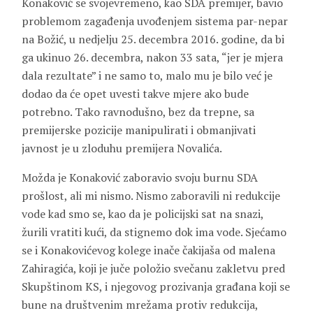
Konaković se svojevremeno, kao SDA premijer, bavio
problemom zagađenja uvođenjem sistema par-nepar
na Božić, u nedjelju 25. decembra 2016. godine, da bi
ga ukinuo 26. decembra, nakon 33 sata, “jer je mjera
dala rezultate” i ne samo to, malo mu je bilo već je
dodao da će opet uvesti takve mjere ako bude
potrebno. Tako ravnodušno, bez da trepne, sa
premijerske pozicije manipulirati i obmanjivati
javnost je u zloduhu premijera Novalića.
Možda je Konaković zaboravio svoju burnu SDA
prošlost, ali mi nismo. Nismo zaboravili ni redukcije
vode kad smo se, kao da je policijski sat na snazi,
žurili vratiti kući, da stignemo dok ima vode. Sjećamo
se i Konakovićevog kolege inače čakijaša od malena
Zahiragića, koji je juče položio svečanu zakletvu pred
Skupštinom KS, i njegovog prozivanja građana koji se
bune na društvenim mrežama protiv redukcija,