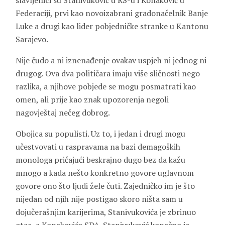
slavljenici su Stanivuković u RS-u i Konaković u
Federaciji, prvi kao novoizabrani gradonačelnik Banje
Luke a drugi kao lider pobjedničke stranke u Kantonu
Sarajevo.
Nije čudo a ni iznenađenje ovakav uspjeh ni jednog ni
drugog. Ova dva političara imaju više sličnosti nego
razlika, a njihove pobjede se mogu posmatrati kao
omen, ali prije kao znak upozorenja negoli
nagovještaj nečeg dobrog.
Obojica su populisti. Uz to, i jedan i drugi mogu
učestvovati u raspravama na bazi demagoških
monologa pričajući beskrajno dugo bez da kažu
mnogo a kada nešto konkretno govore uglavnom
govore ono što ljudi žele čuti. Zajedničko im je što
nijedan od njih nije postigao skoro ništa sam u
dojučerašnjim karijerima, Stanivukovića je zbrinuo