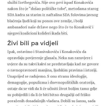
službi Izetbegovića. Nije ovo prvi ispad Konakovića
nakon što je “došao političke tobe”, metodama starog
SDA kadra sa starim iz naftalina SDA folovima javnog
blaćenja ljudi koji su ponos ove zemlje, i bolji
ambasadori naše države nego što će to Konaković i
njegovi koalicioni kolideri ikada biti.
Živi bili pa vidjeli
Ipak, ostavimo i Stanivukoviću i Konakoviću da
opravdaju povjerenje glasača. Neka nas razuvjere i
uvjere da su takvi kakvi se predstavljaju kad ne govore
o ravnopravnosti manjina, ljudskim pravima i istoriji.
Unaprijed se radujemo. S onu stranu ideologije,
demagogije, populizma i dnevnopolitičkih oratorija,
ostaje da se vidi da li će učiniti život boljim tamo gdje
su pobijedili i da li će biti bitno drugačiji od friško
poraženih dosadašnjih vladara. Dobili su šansu, sada