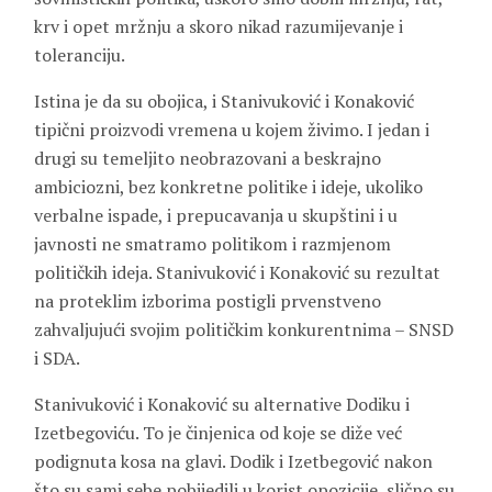
krv i opet mržnju a skoro nikad razumijevanje i
toleranciju.
Istina je da su obojica, i Stanivuković i Konaković
tipični proizvodi vremena u kojem živimo. I jedan i
drugi su temeljito neobrazovani a beskrajno
ambiciozni, bez konkretne politike i ideje, ukoliko
verbalne ispade, i prepucavanja u skupštini i u
javnosti ne smatramo politikom i razmjenom
političkih ideja. Stanivuković i Konaković su rezultat
na proteklim izborima postigli prvenstveno
zahvaljujući svojim političkim konkurentnima – SNSD
i SDA.
Stanivuković i Konaković su alternative Dodiku i
Izetbegoviću. To je činjenica od koje se diže već
podignuta kosa na glavi. Dodik i Izetbegović nakon
što su sami sebe pobijedili u korist opozicije, slično su