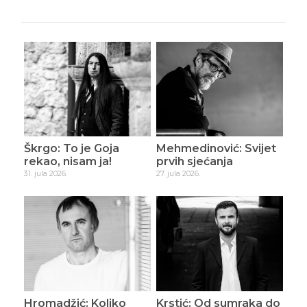
Škrgo: To je Goja
Mehmedinović: Svijet
rekao, nisam ja!
prvih sjećanja
31. jula 2026.
27. jula 2026.
Hromadžić: Koliko
Krstić: Od sumraka do