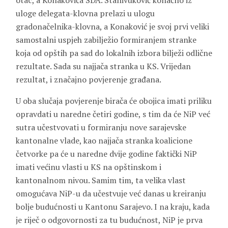
otac, a Konakovića SDA. Stanivuković konačno iz
uloge delegata-klovna prelazi u ulogu
gradonačelnika-klovna, a Konaković je svoj prvi veliki
samostalni uspjeh zabilježio formiranjem stranke
koja od opštih pa sad do lokalnih izbora bilježi odlične
rezultate. Sada su najjača stranka u KS. Vrijedan
rezultat, i značajno povjerenje građana.
U oba slučaja povjerenje birača će obojica imati priliku
opravdati u naredne četiri godine, s tim da će NiP već
sutra učestvovati u formiranju nove sarajevske
kantonalne vlade, kao najjača stranka koalicione
četvorke pa će u naredne dvije godine faktički NiP
imati većinu vlasti u KS na opštinskom i
kantonalnom nivou. Samim tim, ta velika vlast
omogućava NiP-u da učestvuje već danas u kreiranju
bolje budućnosti u Kantonu Sarajevo. I na kraju, kada
je riječ o odgovornosti za tu budućnost, NiP je prva