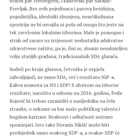
bračni par Izetbegović, i kadrovski par Sarajlić-
Prevljak. Bez ovih pojedinaca i parova bezidejna,
populistička, ideološki zbunjena, neartikulisana
opozicija ne bi osvojila ni pola od onoga što jeste na
tek završenim lokalnim izborima. Malo je pomogao i
strah od zaraze uz izvjesnost nedostatka adekvatne
zdravstvene zaštite, pa je, čini se, slomio nesalomljivu
volju starijih građana, tradicionalnih SDA glasača.
Sudeći po broju glasova, četvorka je uspjela
zahvaljujući, ne samo SDA, već i rezultatu NiP-a.
Kakva sramota za NS i SDP! S obzirom na izborne
rezultate, naročito u odnosu na 2016. godinu, Peđa
Kojović bi trebao razmisliti o nasljedniku na čelu
stranke, o nekome sa bar malo političkog talenta i
bogdom karizme. Hrabrost i odlučnost nećemo
spominjati. Isto tako Nermin Nikšić može biti
predsjednik samo ovakvog SDP-a, a ovakav SDP će