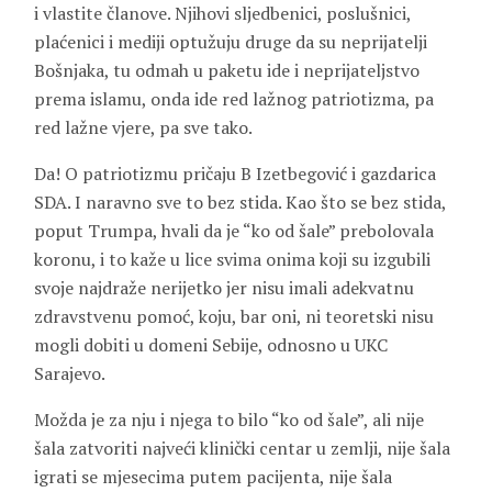
i vlastite članove. Njihovi sljedbenici, poslušnici,
plaćenici i mediji optužuju druge da su neprijatelji
Bošnjaka, tu odmah u paketu ide i neprijateljstvo
prema islamu, onda ide red lažnog patriotizma, pa
red lažne vjere, pa sve tako.
Da! O patriotizmu pričaju B Izetbegović i gazdarica
SDA. I naravno sve to bez stida. Kao što se bez stida,
poput Trumpa, hvali da je “ko od šale” prebolovala
koronu, i to kaže u lice svima onima koji su izgubili
svoje najdraže nerijetko jer nisu imali adekvatnu
zdravstvenu pomoć, koju, bar oni, ni teoretski nisu
mogli dobiti u domeni Sebije, odnosno u UKC
Sarajevo.
Možda je za nju i njega to bilo “ko od šale”, ali nije
šala zatvoriti najveći klinički centar u zemlji, nije šala
igrati se mjesecima putem pacijenta, nije šala