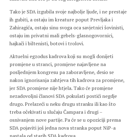
Tako je SDA izgubila svoje najbolje ljude, i ne prestaje
ih gubiti, a ostaju im kreature poput Prevljaka i
Zahiragića, ostaju sinu svoga oca savjetnici šovinisti,
ostaju im privatni mali gebels-glasnogovornici,
hajkači i biltenisti, botovi i trolovi.
Aktuelni egzodus kadrova koji su mogli donijeti
promjene u stranci, promjene najavljene na
posljednjem kongresu pa zaboravljene, desio se
nakon ignorisanja zahtjeva tih kadrova za promjene,
jer SDA promjene nije htjela. Tako će promjene
nezadovoljni članovi SDA pokušati postići negdje
drugo. Prelazeći u neku drugu stranku ili kao što
treba očekivati u slučaju Čampara i drugi –
osnivanjem nove partije. Pa će se u opoziciji prema
SDA pojaviti još jedna nova stranka poput NiP-a
nastala od starih SDA kadrova.