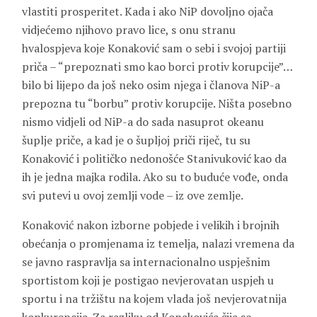
vlastiti prosperitet. Kada i ako NiP dovoljno ojača
vidjećemo njihovo pravo lice, s onu stranu
hvalospjeva koje Konaković sam o sebi i svojoj partiji
priča – “prepoznati smo kao borci protiv korupcije”…
bilo bi lijepo da još neko osim njega i članova NiP-a
prepozna tu “borbu” protiv korupcije. Ništa posebno
nismo vidjeli od NiP-a do sada nasuprot okeanu
šuplje priče, a kad je o šupljoj priči riječ, tu su
Konaković i političko nedonošće Stanivuković kao da
ih je jedna majka rodila. Ako su to buduće vođe, onda
svi putevi u ovoj zemlji vode – iz ove zemlje.
Konaković nakon izborne pobjede i velikih i brojnih
obećanja o promjenama iz temelja, nalazi vremena da
se javno raspravlja sa internacionalno uspješnim
sportistom koji je postigao nevjerovatan uspjeh u
sportu i na tržištu na kojem vlada još nevjerovatnija