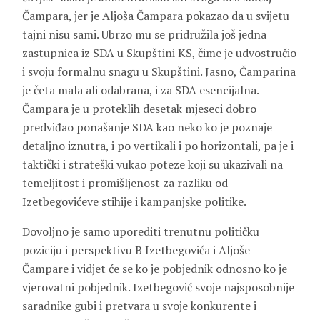
Čampara, jer je Aljoša Čampara pokazao da u svijetu
tajni nisu sami. Ubrzo mu se pridružila još jedna
zastupnica iz SDA u Skupštini KS, čime je udvostručio
i svoju formalnu snagu u Skupštini. Jasno, Čamparina
je četa mala ali odabrana, i za SDA esencijalna.
Čampara je u proteklih desetak mjeseci dobro
predviđao ponašanje SDA kao neko ko je poznaje
detaljno iznutra, i po vertikali i po horizontali, pa je i
taktički i strateški vukao poteze koji su ukazivali na
temeljitost i promišljenost za razliku od
Izetbegovićeve stihije i kampanjske politike.
Dovoljno je samo uporediti trenutnu političku
poziciju i perspektivu B Izetbegovića i Aljoše
Čampare i vidjet će se ko je pobjednik odnosno ko je
vjerovatni pobjednik. Izetbegović svoje najsposobnije
saradnike gubi i pretvara u svoje konkurente i