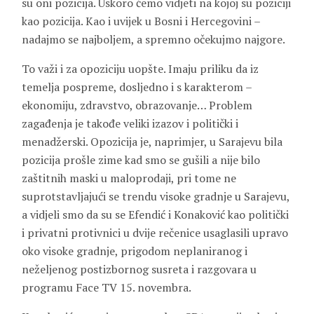
su oni pozicija. Uskoro ćemo vidjeti na kojoj su poziciji
kao pozicija. Kao i uvijek u Bosni i Hercegovini –
nadajmo se najboljem, a spremno očekujmo najgore.
To važi i za opoziciju uopšte. Imaju priliku da iz
temelja pospreme, dosljedno i s karakterom –
ekonomiju, zdravstvo, obrazovanje… Problem
zagađenja je takođe veliki izazov i politički i
menadžerski. Opozicija je, naprimjer, u Sarajevu bila
pozicija prošle zime kad smo se gušili a nije bilo
zaštitnih maski u maloprodaji, pri tome ne
suprotstavljajući se trendu visoke gradnje u Sarajevu,
a vidjeli smo da su se Efendić i Konaković kao politički
i privatni protivnici u dvije rečenice usaglasili upravo
oko visoke gradnje, prigodom neplaniranog i
neželjenog postizbornog susreta i razgovara u
programu Face TV 15. novembra.