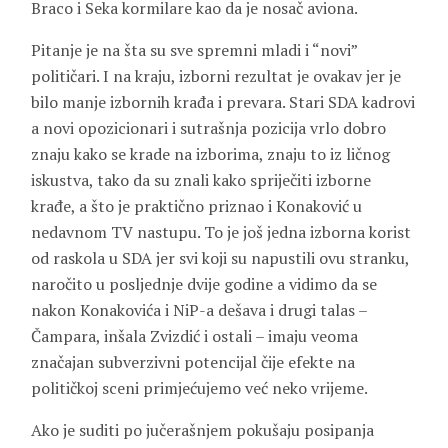
Braco i Seka kormilare kao da je nosač aviona.
Pitanje je na šta su sve spremni mladi i “novi”
političari. I na kraju, izborni rezultat je ovakav jer je
bilo manje izbornih krađa i prevara. Stari SDA kadrovi
a novi opozicionari i sutrašnja pozicija vrlo dobro
znaju kako se krade na izborima, znaju to iz ličnog
iskustva, tako da su znali kako spriječiti izborne
krađe, a što je praktično priznao i Konaković u
nedavnom TV nastupu. To je još jedna izborna korist
od raskola u SDA jer svi koji su napustili ovu stranku,
naročito u posljednje dvije godine a vidimo da se
nakon Konakovića i NiP-a dešava i drugi talas –
Čampara, inšala Zvizdić i ostali – imaju veoma
značajan subverzivni potencijal čije efekte na
političkoj sceni primjećujemo već neko vrijeme.
Ako je suditi po jučerašnjem pokušaju posipanja