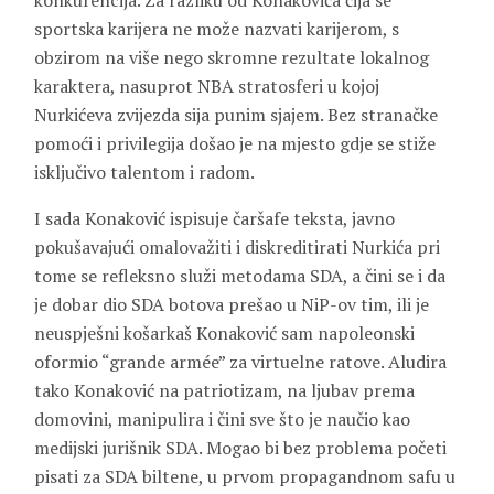
konkurencija. Za razliku od Konakovića čija se
sportska karijera ne može nazvati karijerom, s
obzirom na više nego skromne rezultate lokalnog
karaktera, nasuprot NBA stratosferi u kojoj
Nurkićeva zvijezda sija punim sjajem. Bez stranačke
pomoći i privilegija došao je na mjesto gdje se stiže
isključivo talentom i radom.
I sada Konaković ispisuje čaršafe teksta, javno
pokušavajući omalovažiti i diskreditirati Nurkića pri
tome se refleksno služi metodama SDA, a čini se i da
je dobar dio SDA botova prešao u NiP-ov tim, ili je
neuspješni košarkaš Konaković sam napoleonski
oformio “grande armée” za virtuelne ratove. Aludira
tako Konaković na patriotizam, na ljubav prema
domovini, manipulira i čini sve što je naučio kao
medijski jurišnik SDA. Mogao bi bez problema početi
pisati za SDA biltene, u prvom propagandnom safu u