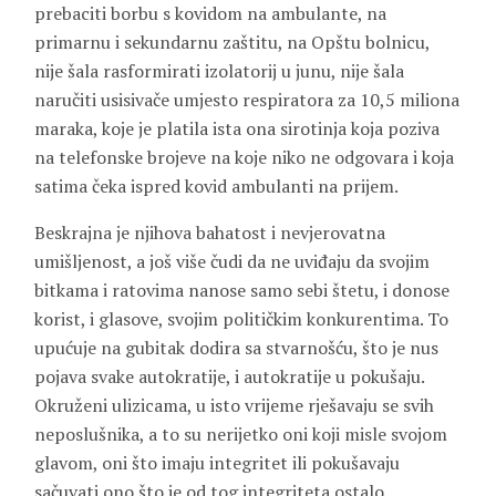
prebaciti borbu s kovidom na ambulante, na
primarnu i sekundarnu zaštitu, na Opštu bolnicu,
nije šala rasformirati izolatorij u junu, nije šala
naručiti usisivače umjesto respiratora za 10,5 miliona
maraka, koje je platila ista ona sirotinja koja poziva
na telefonske brojeve na koje niko ne odgovara i koja
satima čeka ispred kovid ambulanti na prijem.
Beskrajna je njihova bahatost i nevjerovatna
umišljenost, a još više čudi da ne uviđaju da svojim
bitkama i ratovima nanose samo sebi štetu, i donose
korist, i glasove, svojim političkim konkurentima. To
upućuje na gubitak dodira sa stvarnošću, što je nus
pojava svake autokratije, i autokratije u pokušaju.
Okruženi ulizicama, u isto vrijeme rješavaju se svih
neposlušnika, a to su nerijetko oni koji misle svojom
glavom, oni što imaju integritet ili pokušavaju
sačuvati ono što je od tog integriteta ostalo.