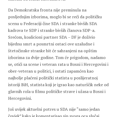
Da Demokratska fronta nije preminula na
posljednjim izborima, moglo bi se reći da političku
scenu u Federaciji čine SDA i stranke bivših SDA
kadrova te SDP i stranke bivših članova SDP-a.
Srećom, koalicioni partner SDA – DF je doživio
bijednu smrt a posmrtni ostaci ove uzaludne i
štetočinske stranke bit će sahranjeni na opštim
izborima za dvije godine. Tom će prigodom, nadamo
se, otići sa scene i veteran rata u Bosni i Hercegovini i
ober-veteran u politici, i ostati zapamćen kao
najbolje plaćeni politički statista u poslijeratnoj
istoriji BiH, statista koji je igrao kao naturščik neke od
glavnih rola u filmu političke strave i užasa u Bosni i
Hercegovini.
Još uvijek aktuelni potres u SDA nije “samo jedan
čovjek” kako je komentarisao sin svoga oca slučaj