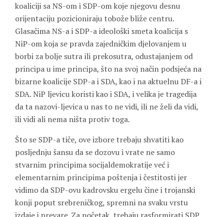
koaliciji sa NS-om i SDP-om koje njegovu desnu
orijentaciju pozicioniraju tobože bliže centru.
Glasačima NS-a i SDP-a ideološki smeta koalicija s
NiP-om koja se pravda zajedničkim djelovanjem u
borbi za bolje sutra ili prekosutra, odustajanjem od
principa u ime principa, što na svoj način podsjeća na
bizarne koalicije SDP-a i SDA, kao i na aktuelnu DF-a i
SDA. NiP ljevicu koristi kao i SDA, i velika je tragedija
da ta nazovi-ljevica u nas to ne vidi, ili ne želi da vidi,
ili vidi ali nema ništa protiv toga.
Što se SDP-a tiče, ove izbore trebaju shvatiti kao
posljednju šansu da se dozovu i vrate ne samo
stvarnim principima socijaldemokratije već i
elementarnim principima poštenja i čestitosti jer
vidimo da SDP-ovu kadrovsku ergelu čine i trojanski
konji poput srebreničkog, spremni na svaku vrstu
izdaje i prevare. Za početak, trebaju rasformirati SDP