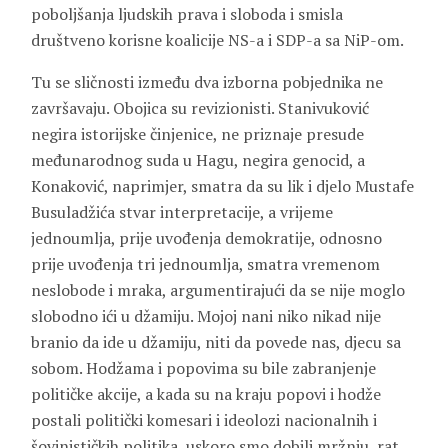
poboljšanja ljudskih prava i sloboda i smisla
društveno korisne koalicije NS-a i SDP-a sa NiP-om.
Tu se sličnosti između dva izborna pobjednika ne
završavaju. Obojica su revizionisti. Stanivuković
negira istorijske činjenice, ne priznaje presude
međunarodnog suda u Hagu, negira genocid, a
Konaković, naprimjer, smatra da su lik i djelo Mustafe
Busuladžića stvar interpretacije, a vrijeme
jednoumlja, prije uvođenja demokratije, odnosno
prije uvođenja tri jednoumlja, smatra vremenom
neslobode i mraka, argumentirajući da se nije moglo
slobodno ići u džamiju. Mojoj nani niko nikad nije
branio da ide u džamiju, niti da povede nas, djecu sa
sobom. Hodžama i popovima su bile zabranjenje
političke akcije, a kada su na kraju popovi i hodže
postali politički komesari i ideolozi nacionalnih i
šovinističkih politika, uskoro smo dobili mržnju, rat,