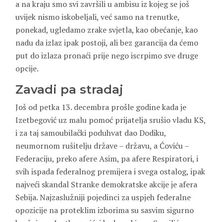
a na kraju smo svi završili u ambisu iz kojeg se još
uvijek nismo iskobeljali, već samo na trenutke,
ponekad, ugledamo zrake svjetla, kao obećanje, kao
nadu da izlaz ipak postoji, ali bez garancija da ćemo
put do izlaza pronaći prije nego iscrpimo sve druge
opcije.
Zavadi pa stradaj
Još od petka 13. decembra prošle godine kada je
Izetbegović uz malu pomoć prijatelja srušio vladu KS,
i za taj samoubilački poduhvat dao Dodiku,
neumornom rušitelju države – državu, a Čoviću –
Federaciju, preko afere Asim, pa afere Respiratori, i
svih ispada federalnog premijera i svega ostalog, ipak
najveći skandal Stranke demokratske akcije je afera
Sebija. Najzaslužniji pojedinci za uspjeh federalne
opozicije na proteklim izborima su sasvim sigurno