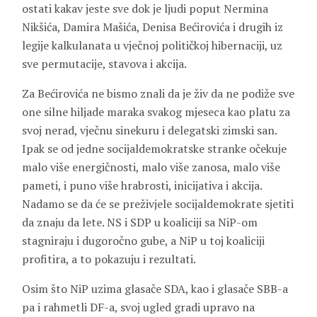
ostati kakav jeste sve dok je ljudi poput Nermina
Nikšića, Damira Mašića, Denisa Bećirovića i drugih iz
legije kalkulanata u vječnoj političkoj hibernaciji, uz
sve permutacije, stavova i akcija.
Za Bećirovića ne bismo znali da je živ da ne podiže sve
one silne hiljade maraka svakog mjeseca kao platu za
svoj nerad, vječnu sinekuru i delegatski zimski san.
Ipak se od jedne socijaldemokratske stranke očekuje
malo više energičnosti, malo više zanosa, malo više
pameti, i puno više hrabrosti, inicijativa i akcija.
Nadamo se da će se preživjele socijaldemokrate sjetiti
da znaju da lete. NS i SDP u koaliciji sa NiP-om
stagniraju i dugoročno gube, a NiP u toj koaliciji
profitira, a to pokazuju i rezultati.
Osim što NiP uzima glasače SDA, kao i glasače SBB-a
pa i rahmetli DF-a, svoj ugled gradi upravo na