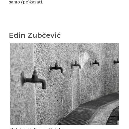
samo (po)kazati.
Edin Zubčević