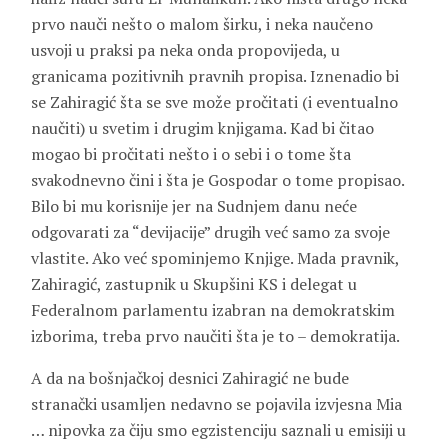
prvo nauči nešto o malom širku, i neka naučeno
usvoji u praksi pa neka onda propovijeda, u
granicama pozitivnih pravnih propisa. Iznenadio bi
se Zahiragić šta se sve može pročitati (i eventualno
naučiti) u svetim i drugim knjigama. Kad bi čitao
mogao bi pročitati nešto i o sebi i o tome šta
svakodnevno čini i šta je Gospodar o tome propisao.
Bilo bi mu korisnije jer na Sudnjem danu neće
odgovarati za “devijacije” drugih već samo za svoje
vlastite. Ako već spominjemo Knjige. Mada pravnik,
Zahiragić, zastupnik u Skupšini KS i delegat u
Federalnom parlamentu izabran na demokratskim
izborima, treba prvo naučiti šta je to – demokratija.
A da na bošnjačkoj desnici Zahiragić ne bude
stranački usamljen nedavno se pojavila izvjesna Mia
… nipovka za čiju smo egzistenciju saznali u emisiji u