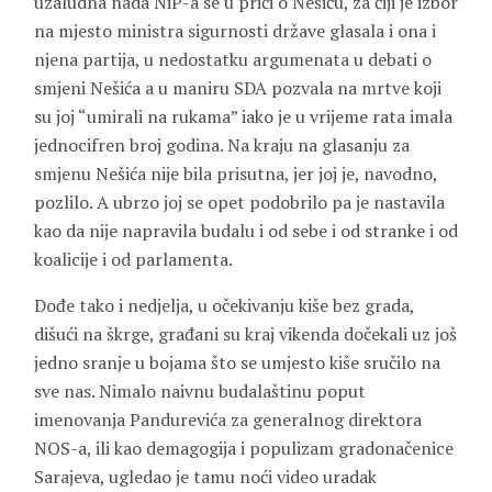
uzaludna nada NiP-a se u priči o Nešiću, za čiji je izbor
na mjesto ministra sigurnosti države glasala i ona i
njena partija, u nedostatku argumenata u debati o
smjeni Nešića a u maniru SDA pozvala na mrtve koji
su joj “umirali na rukama” iako je u vrijeme rata imala
jednocifren broj godina. Na kraju na glasanju za
smjenu Nešića nije bila prisutna, jer joj je, navodno,
pozlilo. A ubrzo joj se opet podobrilo pa je nastavila
kao da nije napravila budalu i od sebe i od stranke i od
koalicije i od parlamenta.
Dođe tako i nedjelja, u očekivanju kiše bez grada,
dišući na škrge, građani su kraj vikenda dočekali uz još
jedno sranje u bojama što se umjesto kiše sručilo na
sve nas. Nimalo naivnu budalaštinu poput
imenovanja Pandurevića za generalnog direktora
NOS-a, ili kao demagogija i populizam gradonačenice
Sarajeva, ugledao je tamu noći video uradak