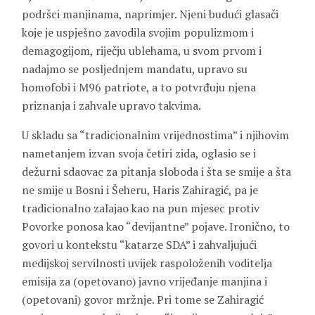
podršci manjinama, naprimjer. Njeni budući glasači
koje je uspješno zavodila svojim populizmom i
demagogijom, riječju ublehama, u svom prvom i
nadajmo se posljednjem mandatu, upravo su
homofobi i M96 patriote, a to potvrđuju njena
priznanja i zahvale upravo takvima.
U skladu sa “tradicionalnim vrijednostima” i njihovim
nametanjem izvan svoja četiri zida, oglasio se i
dežurni sdaovac za pitanja sloboda i šta se smije a šta
ne smije u Bosni i Šeheru, Haris Zahiragić, pa je
tradicionalno zalajao kao na pun mjesec protiv
Povorke ponosa kao “devijantne” pojave. Ironično, to
govori u kontekstu “katarze SDA” i zahvaljujući
medijskoj servilnosti uvijek raspoloženih voditelja
emisija za (opetovano) javno vrijeđanje manjina i
(opetovani) govor mržnje. Pri tome se Zahiragić