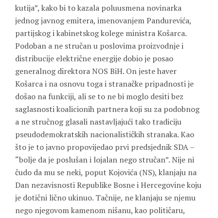
kutija”, kako bi to kazala poluusmena novinarka
jednog javnog emitera, imenovanjem Pandurevića,
partijskog i kabinetskog kolege ministra Košarca.
Podoban a ne stručan u poslovima proizvodnje i
distribucije električne energije dobio je posao
generalnog direktora NOS BiH. On jeste haver
Košarca i na osnovu toga i stranačke pripadnosti je
došao na funkciji, ali se to ne bi moglo desiti bez
saglasnosti koalicionih partnera koji su za podobnog
a ne stručnog glasali nastavljajući tako tradiciju
pseudodemokratskih nacionalističkih stranaka. Kao
što je to javno propovijedao prvi predsjednik SDA –
“bolje da je poslušan i lojalan nego stručan”. Nije ni
čudo da mu se neki, poput Kojovića (NS), klanjaju na
Dan nezavisnosti Republike Bosne i Hercegovine koju
je dotični lično ukinuo. Tačnije, ne klanjaju se njemu
nego njegovom kamenom nišanu, kao političaru,