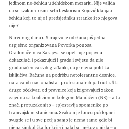
jedinom ne-šehidu u šehidskom mezarju. Nije valjda
da se svakom-osim-sebi beskorisni Kojović klanjao
šehidu koji to nije i predsjedniku stranke što njegova
nije?
Narednog dana u Sarajevu je održana još jedna
uspješno organizovana Povorka ponosa.
Gradonačelnica Sarajeva se opet nije pojavila
dokazujući i pokazujući i gradu i svijetu da nije
gradonačenica svih građanki, da je njena politika
isključiva. Računa na podršku netolerantne desnice,
narajcanih nacionalista i profesionalnih patriota. Šta
drugo očekivati od pravnice koja izigravajući zakon
zajedno sa koalicionim kolegom Mandićem (NS) – a to
znači protuzakonito – (p)ostavlja spomenike po
tramvajskim stanicama. Svakom je loncu poklopac i
svugde se i u sve petlja samo je nema tamo gdje bi
njena simbolička funkcija imala bar nekog smisla – u