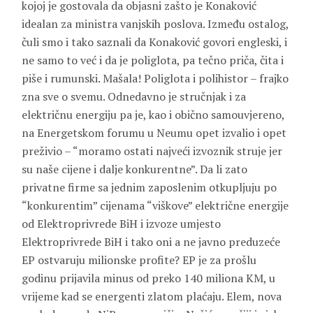
kojoj je gostovala da objasni zašto je Konaković
idealan za ministra vanjskih poslova. Između ostalog,
čuli smo i tako saznali da Konaković govori engleski, i
ne samo to već i da je poliglota, pa tečno priča, čita i
piše i rumunski. Mašala! Poliglota i polihistor – frajko
zna sve o svemu. Odnedavno je stručnjak i za
električnu energiju pa je, kao i obično samouvjereno,
na Energetskom forumu u Neumu opet izvalio i opet
preživio – “moramo ostati najveći izvoznik struje jer
su naše cijene i dalje konkurentne”. Da li zato
privatne firme sa jednim zaposlenim otkupljuju po
“konkurentim” cijenama “viškove” električne energije
od Elektroprivrede BiH i izvoze umjesto
Elektroprivrede BiH i tako oni a ne javno preduzeće
EP ostvaruju milionske profite? EP je za prošlu
godinu prijavila minus od preko 140 miliona KM, u
vrijeme kad se energenti zlatom plaćaju. Elem, nova