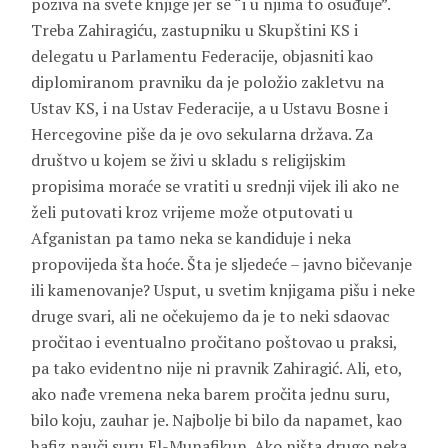
poziva na svete knjige jer se “i u njima to osuđuje”.
Treba Zahiragiću, zastupniku u Skupštini KS i
delegatu u Parlamentu Federacije, objasniti kao
diplomiranom pravniku da je položio zakletvu na
Ustav KS, i na Ustav Federacije, a u Ustavu Bosne i
Hercegovine piše da je ovo sekularna država. Za
društvo u kojem se živi u skladu s religijskim
propisima moraće se vratiti u srednji vijek ili ako ne
želi putovati kroz vrijeme može otputovati u
Afganistan pa tamo neka se kandiduje i neka
propovijeda šta hoće. Šta je sljedeće – javno bičevanje
ili kamenovanje? Usput, u svetim knjigama pišu i neke
druge svari, ali ne očekujemo da je to neki sdaovac
pročitao i eventualno pročitano poštovao u praksi,
pa tako evidentno nije ni pravnik Zahiragić. Ali, eto,
ako nađe vremena neka barem pročita jednu suru,
bilo koju, zauhar je. Najbolje bi bilo da napamet, kao
hafiz nauči suru El-Munafikun. Ako ništa drugo neka