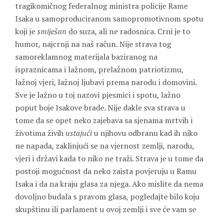
tragikomičnog federalnog ministra policije Rame
Isaka u samoproduciranom samopromotivnom spotu
koji je
smiješan
do suza, ali ne radosnica. Crni je to
humor, najcrnji na naš račun. Nije strava tog
samoreklamnog materijala baziranog na
ispraznicama i lažnom, prelažnom patriotizmu,
lažnoj vjeri, lažnoj ljubavi prema narodu i domovini.
Sve je lažno u toj nazovi pjesmici i spotu, lažno
poput boje Isakove brade. Nije dakle sva strava u
tome da se opet neko zajebava sa sjenama mrtvih i
životima živih
ustajući
u njihovu odbranu kad ih niko
ne napada, zaklinjući se na vjernost zemlji, narodu,
vjeri i državi kada to niko ne traži. Strava je u tome da
postoji mogućnost da neko zaista povjeruju u Ramu
Isaka i da na kraju glasa za njega. Ako mislite da nema
dovoljno budala s pravom glasa, pogledajte bilo koju
skupštinu ili parlament u ovoj zemlji i sve će vam se