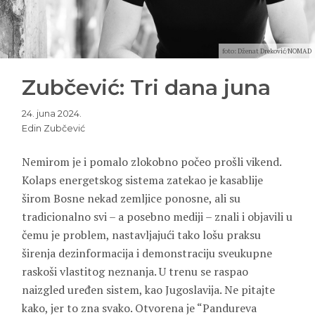
foto: Dženat Dreković/NOMAD
Zubčević: Tri dana juna
24. juna 2024.
Edin Zubčević
Nemirom je i pomalo zlokobno počeo prošli vikend.
Kolaps energetskog sistema zatekao je kasablije
širom Bosne nekad zemljice ponosne, ali su
tradicionalno svi – a posebno mediji – znali i objavili u
čemu je problem, nastavljajući tako lošu praksu
širenja dezinformacija i demonstraciju sveukupne
raskoši vlastitog neznanja. U trenu se raspao
naizgled uređen sistem, kao Jugoslavija. Ne pitajte
kako, jer to zna svako. Otvorena je “Pandureva