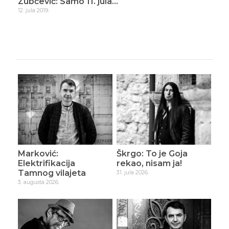
ade
Zubčević: Samo 11. jula…
Zub
12. jula 2019.
16. d
Marković:
Škrgo: To je Goja
Elektrifikacija
rekao, nisam ja!
Tamnog vilajeta
31. jula 2026.
3. augusta 2026.