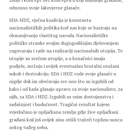
zbilje i koncept bez koncepta u koji ubjeđuju građane,
odnosno svoje lakovjerne glasače.
SDA-HDZ, vječna koalicija je konstanta
nacionalističkih politika kod nas koje se baziraju na
obmanjivanju vlastitog naroda. Nacionalističke
političke stranke svojim dugogodišnjim djelovanjem
zagovaraju i rade na realizaciji nacionalnih utopija. Te
utopije su srećom utopije, a u konačnici imaju
podjele, mržnju i uvijek eventualan brutalni oružani
sukob i destrukciju. SDA i HDZ vode svoje glasače u
nigdje dok im obećavaju sve ono što su izgubili od
kako i od kada glasaju upravo za svoje nacionaliste, za
njih, za SDA i HDZ. Izgubili su osim dostojanstva i
sadašnjost i budućnost. Tragični rezultat kojem
svjedočimo je opljačkana zemlja gdje žive opljačkani
građani koji još uvijek nisu otišli tražeći toplinu sunca
nekog tuđeg neba.