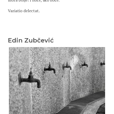
mora bolje! I hoće, ako hoće.
Variatio delectat.
Edin Zubčević