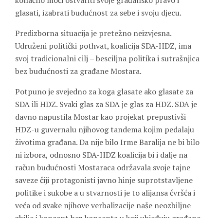
konačno moći ostvariti svoje građansko pravo i
glasati, izabrati budućnost za sebe i svoju djecu.
Predizborna situacija je pretežno neizvjesna.
Udruženi politički pothvat, koalicija SDA-HDZ, ima
svoj tradicionalni cilj – besciljna politika i sutrašnjica
bez budućnosti za građane Mostara.
Potpuno je svejedno za koga glasate ako glasate za
SDA ili HDZ. Svaki glas za SDA je glas za HDZ. SDA je
davno napustila Mostar kao projekat prepustivši
HDZ-u guvernalu njihovog tandema kojim pedalaju
životima građana. Da nije bilo Irme Baralija ne bi bilo
ni izbora, odnosno SDA-HDZ koalicija bi i dalje na
račun budućnosti Mostaraca održavala svoje tajne
saveze čiji protagonisti javno hinje suprotstavljene
politike i sukobe a u stvarnosti je to alijansa čvršća i
veća od svake njihove verbalizacije naše neozbiljne