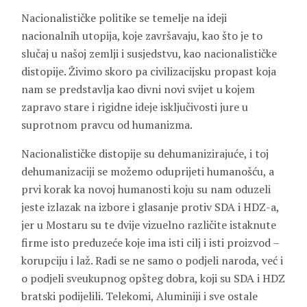
Nacionalističke politike se temelje na ideji
nacionalnih utopija, koje završavaju, kao što je to
slučaj u našoj zemlji i susjedstvu, kao nacionalističke
distopije. Živimo skoro pa civilizacijsku propast koja
nam se predstavlja kao divni novi svijet u kojem
zapravo stare i rigidne ideje isključivosti jure u
suprotnom pravcu od humanizma.
Nacionalističke distopije su dehumanizirajuće, i toj
dehumanizaciji se možemo oduprijeti humanošću, a
prvi korak ka novoj humanosti koju su nam oduzeli
jeste izlazak na izbore i glasanje protiv SDA i HDZ-a,
jer u Mostaru su te dvije vizuelno različite istaknute
firme isto preduzeće koje ima isti cilj i isti proizvod –
korupciju i laž. Radi se ne samo o podjeli naroda, već i
o podjeli sveukupnog opšteg dobra, koji su SDA i HDZ
bratski podijelili. Telekomi, Aluminiji i sve ostale