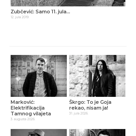
ade
Zubčević: Samo 11. jula…
Zub
12. jula 2019.
16. d
Marković:
Škrgo: To je Goja
Elektrifikacija
rekao, nisam ja!
Tamnog vilajeta
31. jula 2026.
3. augusta 2026.