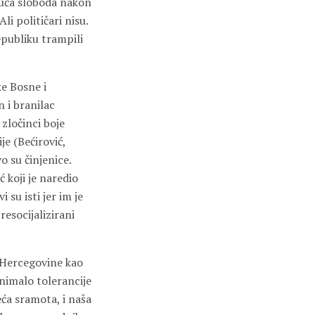
guća sloboda nakon
Ali političari nisu.
Republiku trampili
ke Bosne i
 i branilac
zločinci boje
je (Bećirović,
 su činjenice.
 koji je naredio
i su isti jer im je
resocijalizirani
i Hercegovine kao
 nimalo tolerancije
eća sramota, i naša