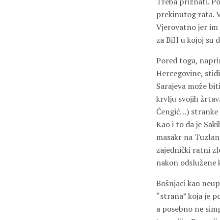
Treba priznati. P
prekinutog rata. Vj
Vjerovatno jer im s
za BiH u kojoj su 
Pored toga, naprim
Hercegovine, stidi
Sarajeva može bit
krvlju svojih žrta
Čengić…) stranke 
Kao i to da je Sak
masakr na Tuzlanskoj
zajednički ratni zl
nakon odslužene ka
Bošnjaci kao neup
“strana” koja je p
a posebno ne simpa