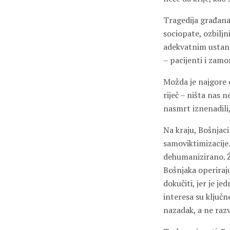
Tragedija građana 
sociopate, ozbiljni
adekvatnim ustano
– pacijenti i zamor
Možda je najgore o
riječ – ništa nas 
nasmrt iznenadili
Na kraju, Bošnjaci
samoviktimizacije.
dehumanizirano. Žr
Bošnjaka operiraju
dokučiti, jer je j
interesa su ključne
nazadak, a ne razv