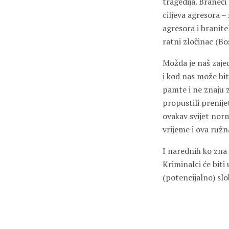
tragedija. Braneći
ciljeva agresora –
agresora i branite
ratni zločinac (Bo
Možda je naš zajed
i kod nas može biti
pamte i ne znaju 
propustili prenijet
ovakav svijet nor
vrijeme i ova ruž
I narednih ko zna 
Kriminalci će biti
(potencijalno) slo