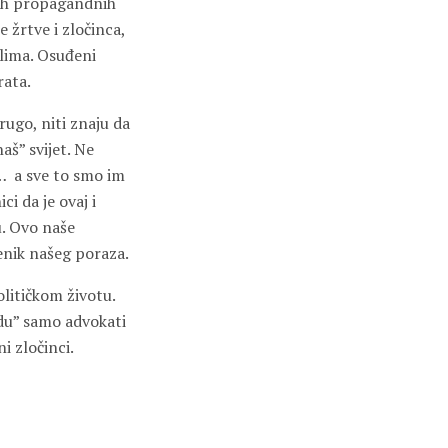
ećih propagandnih
e žrtve i zločinca,
elima. Osuđeni
rata.
rugo, niti znaju da
aš” svijet. Ne
… a sve to smo im
ci da je ovaj i
. Ovo naše
enik našeg poraza.
olitičkom životu.
padu” samo advokati
i zločinci.