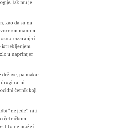
ogije. Jak mu je
om, kao da su na
a govornom manom –
dnosno razaranja i
lo istrebljenjem
zlo u naprimjer
e države, pa makar
 drugi ratni
ocidni četnik koji
dbi “ne jede”, niti
 o četničkom
e. I to ne može i