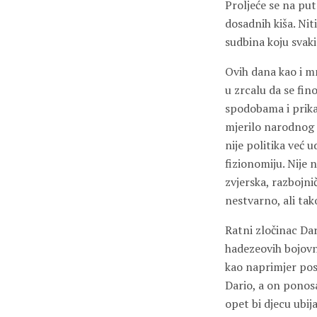
Proljeće se na put
dosadnih kiša. Nit
sudbina koju svak
Ovih dana kao i m
u zrcalu da se fin
spodobama i prika
mjerilo narodnog p
nije politika već 
fizionomiju. Nije n
zvjerska, razbojni
nestvarno, ali tak
Ratni zločinac Dar
hadezeovih bojovn
kao naprimjer posli
Dario, a on ponosan
opet bi djecu ubij