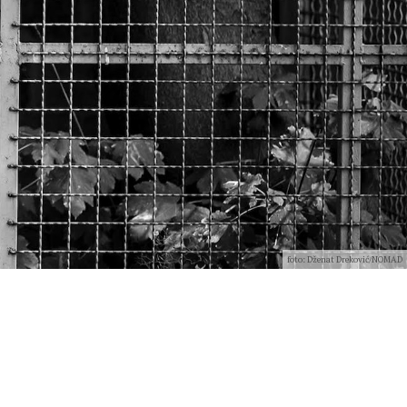
foto: Dženat Dreković/NOMAD