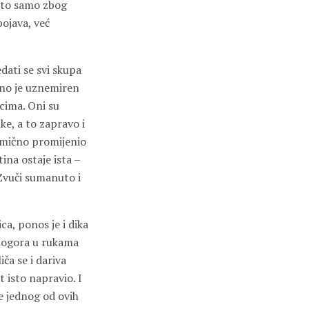
e to samo zbog
pojava, već
ati se svi skupa
avno je uznemiren
cima. Oni su
ke, a to zapravo i
limično promijenio
tina ostaje ista –
 Zvuči sumanuto i
ca, ponos je i dika
 logora u rukama
iča se i dariva
t isto napravio. I
ne jednog od ovih