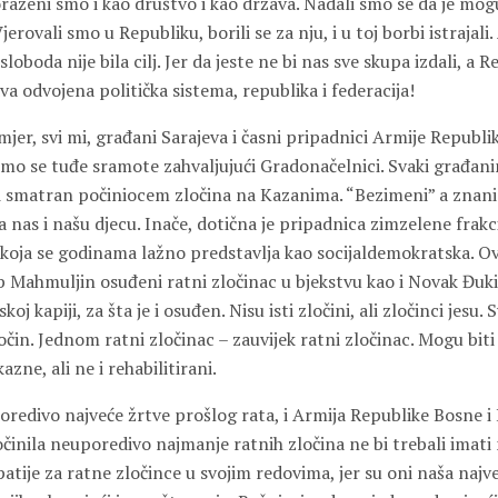
oraženi smo i kao društvo i kao država. Nadali smo se da je mo
erovali smo u Republiku, borili se za nju, i u toj borbi istrajali. 
loboda nije bila cilj. Jer da jeste ne bi nas sve skupa izdali, a 
dva odvojena politička sistema, republika i federacija!
jer, svi mi, građani Sarajeva i časni pripadnici Armije Republi
mo se tuđe sramote zahvaljujući Gradonačelnici. Svaki građanin
i smatran počiniocem zločina na Kazanima. “Bezimeni” a znani 
va nas i našu djecu. Inače, dotična je pripadnica zimzelene frakci
koja se godinama lažno predstavlja kao socijaldemokratska. Ovo
ib Mahmuljin osuđeni ratni zločinac u bjekstvu kao i Novak Đukić
 kapiji, za šta je i osuđen. Nisu isti zločini, ali zločinci jesu. Sv
očin. Jednom ratni zločinac – zauvijek ratni zločinac. Mogu biti 
zne, ali ne i rehabilitirani.
oredivo najveće žrtve prošlog rata, i Armija Republike Bosne 
očinila neuporedivo najmanje ratnih zločina ne bi trebali imati
tije za ratne zločince u svojim redovima, jer su oni naša najv