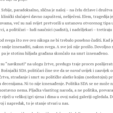
Srbije, paradoksalno, slična je našoj – na čelu države i društva
 klinički slučajevi davno zapušteni, neliječeni. Elem, tragedija j
vama, već su naš svijet pretvorili u ustanovu otvorenog tipa u
ci, a političari – ludi naučnici (sadisti), i nadriljekari – tretiraj
d svega što sve ovo nikoga ne bi trebalo posebno čuditi. Kad j
ne smije iznenaditi, nakon svega. A sve još nije prošlo. Dovoljno
, pa je stotinu hiljada građana skončalo na smrt iznenađeno.
 su “naviknuti” na ulogu žrtve, predugo traje proces poslijera
 Bošnjački SDA političari čine sve da se
narod
uvijek i zauvijek o
tva, stradanje i smrt su političke alatke kojim (nedostojni) p
 decenijama. Ni to nije iznenađenje. Politika SDA se ne može ni
ednostavno nema. Pljačka vlastitog naroda, a ne politika, prevara
 riječi u velikoj igri sjena i dima u ovoj našoj galeriji ogledala. 
oj i napredak, to je stanje stvari u nas.