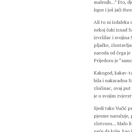
malenih…” Eto, dje
logos
i još jači
theo
Ali to ni izdaleka
nekoj čuki iznad 
izvršilac i svojina
pljačke, zlostavlja
naroda od čega je
Prijedoru je “samo”
Kakogod, kakav-ta
bila i nakaradna S
zločinac, ovaj put
je o svojim zvjer
Sjedi tako Vučić pr
pjesme naručuje, 
zlotvoru… Malo li 
neće da krije, kao š