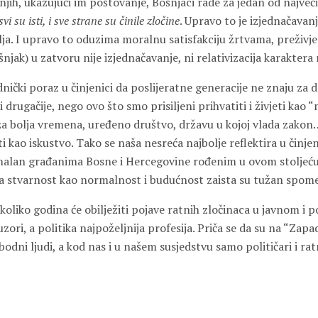
 njih, ukazujući im poštovanje, Bošnjaci rade za jedan od najv
svi su isti, i sve strane su činile zločine
. Upravo to je izjednačavanj
lja. I upravo to oduzima moralnu satisfakciju žrtvama, preživj
šnjak) u zatvoru nije izjednačavanje, ni relativizacija karaktera 
nički poraz u činjenici da poslijeratne generacije ne znaju za d
 drugačije, nego ovo što smo prisiljeni prihvatiti i živjeti kao “n
za bolja vremena, uređeno društvo, državu u kojoj vlada zakon
i kao iskustvo. Tako se naša nesreća najbolje reflektira u činjeni
malan građanima Bosne i Hercegovine rođenim u ovom stoljeću
na stvarnost kao normalnost i budućnost zaista su tužan spom
koliko godina će obilježiti pojave ratnih zločinaca u javnom i p
 uzori, a politika najpoželjnija profesija. Priča se da su na “Za
bodni ljudi, a kod nas i u našem susjedstvu samo političari i ratn