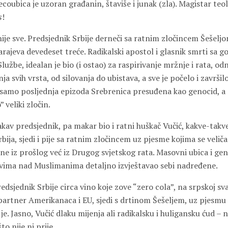
coubica je uzoran građanin, štaviše i junak (zla). Magistar teol
s
!
 nije sve. Predsjednik Srbije derneči sa ratnim zločincem Šešelj
Sarajeva devedeset treće. Radikalski apostol i glasnik smrti s
 Službe, idealan je bio (i ostao) za raspirivanje mržnje i rata, o
nja svih vrsta, od silovanja do ubistava, a sve je počelo i završi
 samo posljednja epizoda Srebrenica presuđena kao genocid, a 
 veliki zločin.
kav predsjednik, pa makar bio i ratni huškač Vučić, kakve-takv
rbija, sjedi i pije sa ratnim zločincem uz pjesme kojima se veliča
 ne iz prošlog već iz Drugog svjetskog rata. Masovni ubica i gen
stvima nad Muslimanima detaljno izvještavao sebi nadređene.
edsjednik Srbije circa vino koje zove “zero cola”, na srpskoj sva
partner Amerikanaca i EU, sjedi s drtinom Šešeljem, uz pjesmu
je. Jasno, Vučić dlaku mijenja ali radikalsku i huligansku ćud – n
to nije ni prije.