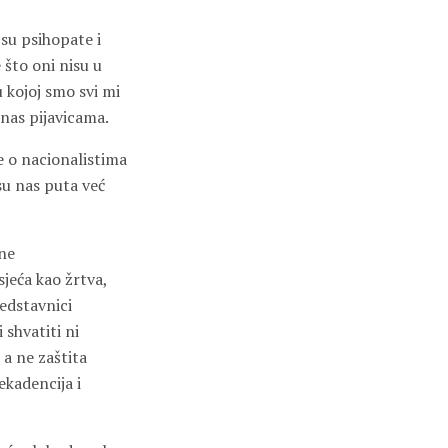
 su psihopate i
e što oni nisu u
 kojoj smo svi mi
u nas pijavicama.
e o nacionalistima
 su nas puta već
tne
sjeća kao žrtva,
redstavnici
 shvatiti ni
 a ne zaštita
Dekadencija i