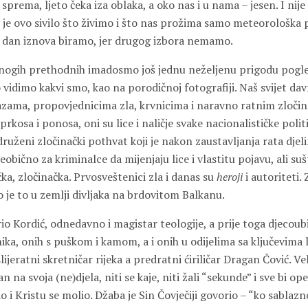
 sprema, ljeto čeka iza oblaka, a oko nas i u nama – jesen. I nij
i je ovo sivilo što živimo i što nas prožima samo meteorološka 
i dan iznova biramo, jer drugog izbora nemamo.
nogih prethodnih imadosmo još jednu neželjenu prigodu pogled
o vidimo kakvi smo, kao na porodičnoj fotografiji. Naš svijet d
zama, propovjednicima zla, krvnicima i naravno ratnim zločin
rkosa i ponosa, oni su lice i naličje svake nacionalističke politi
udruženi zločinački pothvat koji je nakon zaustavljanja rata dje
eobično za kriminalce da mijenjaju lice i vlastitu pojavu, ali suš
čka, zločinačka. Prvosveštenici zla i danas su
heroji
i autoriteti.
o je to u zemlji divljaka na brdovitom Balkanu.
io Kordić, odnedavno i magistar teologije, a prije toga djecoubi
ika, onih s puškom i kamom, a i onih u odijelima sa ključevima
jeratni skretničar rijeka a predratni ćiriličar Dragan Čović. Vel
 na svoja (ne)djela, niti se kaje, niti žali “sekunde” i sve bi ope
ao i Kristu se molio. Džaba je Sin Čovječiji govorio – “ko sablaz