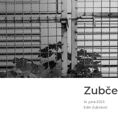
Zubčev
14. juna 2023.
Edin Zubčević