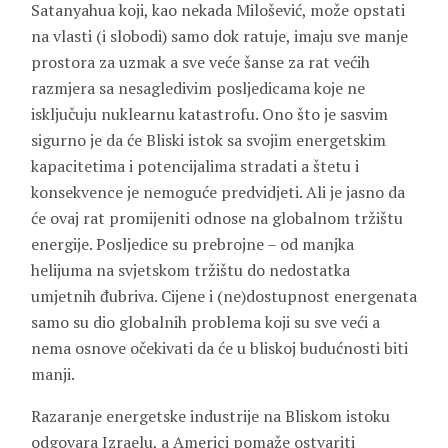
Satanyahua koji, kao nekada Milošević, može opstati
na vlasti (i slobodi) samo dok ratuje, imaju sve manje
prostora za uzmak a sve veće šanse za rat većih
razmjera sa nesagledivim posljedicama koje ne
isključuju nuklearnu katastrofu. Ono što je sasvim
sigurno je da će Bliski istok sa svojim energetskim
kapacitetima i potencijalima stradati a štetu i
konsekvence je nemoguće predvidjeti. Ali je jasno da
će ovaj rat promijeniti odnose na globalnom tržištu
energije. Posljedice su prebrojne – od manjka
helijuma na svjetskom tržištu do nedostatka
umjetnih đubriva. Cijene i (ne)dostupnost energenata
samo su dio globalnih problema koji su sve veći a
nema osnove očekivati da će u bliskoj budućnosti biti
manji.
Razaranje energetske industrije na Bliskom istoku
odgovara Izraelu, a Americi pomaže ostvariti