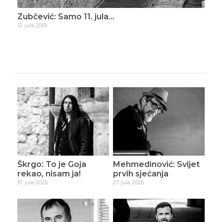
ade
Zubčević: Samo 11. jula…
Zub
12. jula 2019.
16. d
Škrgo: To je Goja
Mehmedinović: Svijet
rekao, nisam ja!
prvih sjećanja
31. jula 2026.
27. jula 2026.