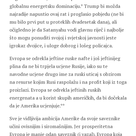
globalnu energetsku dominaciju.* Trump bi možda
najradije napustio ovaj rat i proglasio pobjedu (ne bi
mu bilo prvi put u proteklih dvadesetak dana), ali
očigledno je da Satanyahu vodi glavnu riječ i najbolje
što mogu ponuditi svojoj i svjetskoj javnosti jeste
igrokaz dvojice, i uloge dobrog i lošeg policajca.
Evropa se odrekla jeftine ruske nafte i još jeftinijeg
plina da ne bi trpjela ucjene Rusije, iako su te
navodne ucjene drugo ime za ruski uticaj s obzirom
na resurse kojim Rusi raspolažu i na profit koji iz toga
proizlazi. Evropa se odrekla jeftinih ruskih
energenata a u korist skupih američkih, da bi dočekala
da je Amerika ucjenjuje.**
Sve je vidljivija ambicija Amerike da svoje saveznike
učini ovisnijim i siromašnijim. Jer prosperitetna
Evropa je manje odan saveznik (i vazal). Evropa koja