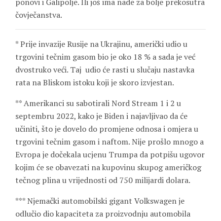
ponovi i Galipolje. Ili još ima nade za bolje prekosutra
čovječanstva.
* Prije invazije Rusije na Ukrajinu, američki udio u
trgovini tečnim gasom bio je oko 18 % a sada je već
dvostruko veći. Taj udio će rasti u slučaju nastavka
rata na Bliskom istoku koji je skoro izvjestan.
** Amerikanci su sabotirali Nord Stream 1 i 2 u
septembru 2022, kako je Biden i najavljivao da će
učiniti, što je dovelo do promjene odnosa i omjera u
trgovini tečnim gasom i naftom. Nije prošlo mnogo a
Evropa je dočekala ucjenu Trumpa da potpišu ugovor
kojim će se obavezati na kupovinu skupog američkog
tečnog plina u vrijednosti od 750 milijardi dolara.
*** Njemački automobilski gigant Volkswagen je
odlučio dio kapaciteta za proizvodnju automobila