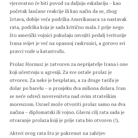
vjerovatno će biti povod za daljnju eskalaciju – kao
početak lančane reakcije ili kao način da se, zbog
žrtava, dobije veća podrška Amerikanaca za nastavak
rata, podrška koja je sada kritično mala. I prije nego
što američki vojnici pokušaju osvojiti pedalj teritorije
Irana svijet je već na opasnoj raskrsnici, a gotovo svi
pravci vode u katastrofu.
Prolaz Hormuz je zatvoren za neprijatelje Irana i one
koji učestvuju u agresiji. Za sve ostale prolaz je
otvoren. Za neke je besplatan, a za druge tarifa je
dolar po barelu – u prosjeku dva miliona dolara. Iran
se neće odreći suvereniteta nad ovim strateškim
moreuzom. Usrael može otvoriti prolaz samo na dva
načina – diplomatski ili vojno. Glavni cilj rata sada je
otvaranje prolaza koji je prije rata bio otvoren (!).
Akteri ovog rata što je pokrenut na zahtjev