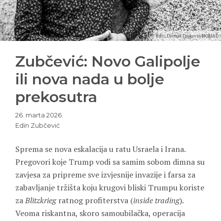
foto: Dženat Dreković/NOMAD
Zubčević: Novo Galipolje
ili nova nada u bolje
prekosutra
26. marta 2026.
Edin Zubčević
Sprema se nova eskalacija u ratu Usraela i Irana.
Pregovori koje Trump vodi sa samim sobom dimna su
zavjesa za pripreme sve izvjesnije invazije i farsa za
zabavljanje tržišta koju krugovi bliski Trumpu koriste
za
Blitzkrieg
ratnog profiterstva (
inside trading
).
Veoma riskantna, skoro samoubilačka, operacija