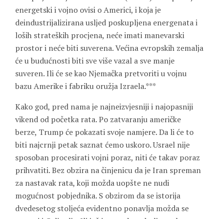
energetski i vojno ovisi o Americi, i koja je
deindustrijalizirana usljed poskupljena energenata i
loših strateških procjena, neće imati manevarski
prostor i neće biti suverena. Većina evropskih zemalja
će u budućnosti biti sve više vazal a sve manje
suveren. Ili će se kao Njemačka pretvoriti u vojnu
bazu Amerike i fabriku oružja Izraela.***
Kako god, pred nama je najneizvjesniji i najopasniji
vikend od početka rata. Po zatvaranju američke
berze, Trump će pokazati svoje namjere. Da li će to
biti najcrnji petak saznat ćemo uskoro. Usrael nije
sposoban procesirati vojni poraz, niti će takav poraz
prihvatiti. Bez obzira na činjenicu da je Iran spreman
za nastavak rata, koji možda uopšte ne nudi
mogućnost pobjednika. S obzirom da se istorija
dvedesetog stoljeća evidentno ponavlja možda se