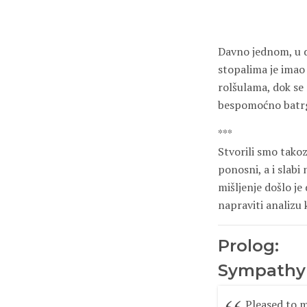
Davno jednom, u dj
stopalima je imao 
rolšulama, dok se 
bespomoćno batrgao
***
Stvorili smo takoz
ponosni, a i slabi
mišljenje došlo je
napraviti analizu 
Prolog:
Sympathy 
Pleased to 