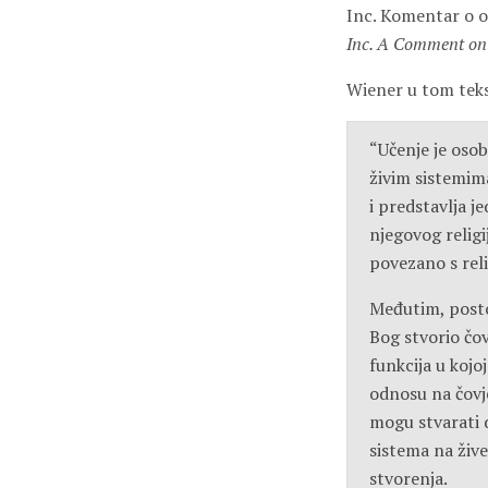
Inc. Komentar o o
Inc. A Comment on 
Wiener u tom teks
“Učenje je osob
živim sistemima
i predstavlja j
njegovog religij
povezano s rel
Međutim, postoj
Bog stvorio čo
funkcija u kojoj
odnosu na čovj
mogu stvarati 
sistema na žive
stvorenja.