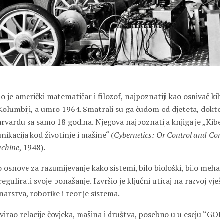
 je američki matematičar i filozof, najpoznatiji kao osnivač k
Kolumbiji, a umro 1964. Smatrali su ga čudom od djeteta, dokto
vardu sa samo 18 godina. Njegova najpoznatija knjiga je „Kiber
nikacija kod životinje i mašine“ (
Cybernetics: Or Control and Co
achine
, 1948).
 osnove za razumijevanje kako sistemi, bilo biološki, bilo meha
regulirati svoje ponašanje. Izvršio je ključni uticaj na razvoj vj
narstva, robotike i teorije sistema.
ervirao relacije čovjeka, mašina i društva, posebno u u eseju 