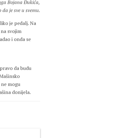
ga Bojana Đukića,
ao da je sve u svemu.
iko je pedalj. Na
 na svojim
padao i onda se
u pravo da budu
. Mašinsko
, ne mogu
ašina donijela.