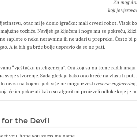
Za mog dru
koji je vjerov
etinstvu, otac mi je donio igračku: mali crveni robot. Visok kol
majušne točkiće. Naviješ ga ključem i noge mu se pokreću, klizi
ne saplete o neku neravninu ili ne udari u prepreku. Često bi 
. A ja bih ga brže bolje uspravio da se ne pati.
vanu “vještačku inteligenciju”. Oni koji su na tome radili imaj
 na svoje stvorenje. Sada gledaju kako ono kreće na vlastiti put
 do nivoa na kojem ljudi više ne mogu izvesti
reverse engineering
koja će im pokazati kako su algoritmi proizveli odluke koje je m
for the Devil
meet you, hope you guess my name