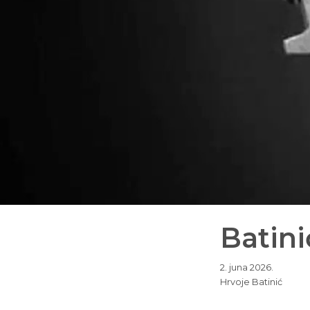
Batini
2. juna 2026.
Hrvoje Batinić