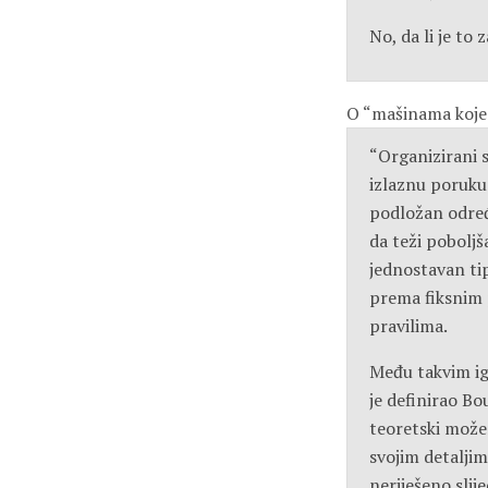
No, da li je to 
O “mašinama koje 
“Organizirani 
izlaznu poruku
podložan određ
da teži poboljš
jednostavan tip
prema fiksnim p
pravilima.
Među takvim ig
je definirao Bo
teoretski možem
svojim detaljima
neriješeno slij