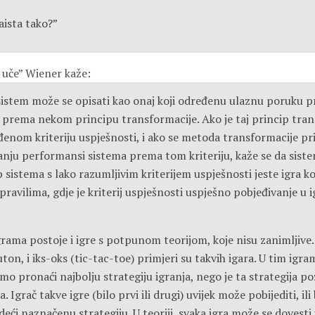
zaista tako?”
uče” Wiener kaže:
sistem može se opisati kao onaj koji određenu ulaznu poruku p
 prema nekom principu transformacije. Ako je taj princip tran
enom kriteriju uspješnosti, i ako se metoda transformacije pr
anju performansi sistema prema tom kriteriju, kaže se da siste
 sistema s lako razumljivim kriterijem uspješnosti jeste igra ko
ravilima, gdje je kriterij uspješnosti uspješno pobjeđivanje u 
rama postoje i igre s potpunom teorijom, koje nisu zanimljive.
uton, i iks-oks (tic-tac-toe) primjeri su takvih igara. U tim ig
o pronaći najbolju strategiju igranja, nego je ta strategija p
. Igrač takve igre (bilo prvi ili drugi) uvijek može pobijediti, il
edeći naznačenu strategiju. U teoriji, svaka igra može se dovesti