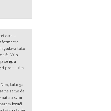
retvara u
sformacije
ilagođava tako
m uči. Vrlo
ja se igra
igri prema tim
 Nim, kako ga
rama ne samo da
oznata u svim
i barem izvući
 u takvo stanje