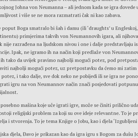
pokojnog Johna von Neumanna – ali jednom kada se igra dovede u
mljivost i više se ne mora razmatrati čak ni kao zabava.
 poput Boga smatralo bi šah i damu (ili ‘draughts’ u Englesko
tinentu) primjerima takvih von Neumannovih igara, ali njihov
jek nije razrađena na ljudskom nivou i one i dalje predstavljaju i
encije. Ipak, ne igramo ih na način koji predlaže von Neumannov
o ih tako da uvijek pravimo najbolji mogući potez, pod pretpos
aviti najbolji mogući potez, uz pretpostavku da ćemo mi zatim
 potez, i tako dalje, sve dok neko ne pobijedi ili se igra ne pono
igrati igru na von Neumannov način znači posjedovati potpunu t
vijalnost.
posebno mašina koje uče igrati igre, može se činiti prilično u
postoji religijski problem za koji su ove ideje relevantne. To je 
ja i stvorenja. To je tema Knjige o Jobu, kao i djela ‘Izgubljeni 
ijska djela, Đavo je prikazan kao da igra igru s Bogom za dušu 