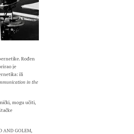
ibernetike. Rođen
rirao je
netika: ili
mmunication in the
nički, mogu učiti,
eštačke
“GOD AND GOLEM,