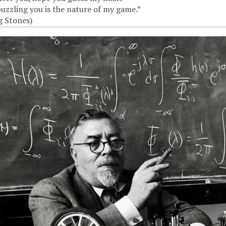
uzzling you is the nature of my game.”
g Stones)