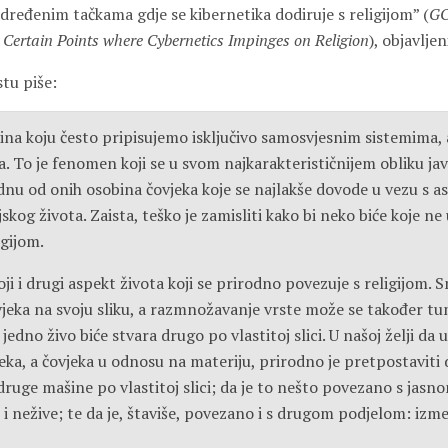
dređenim tačkama gdje se kibernetika dodiruje s religijom” (
G
Certain Points where Cybernetics Impinges on Religion
), objavlje
tu piše:
ina koju često pripisujemo isključivo samosvjesnim sistemima, 
. To je fenomen koji se u svom najkarakterističnijem obliku jav
ednu od onih osobina čovjeka koje se najlakše dovode u vezu s 
skog života. Zaista, teško je zamisliti kako bi neko biće koje ne
igijom.
i i drugi aspekt života koji se prirodno povezuje s religijom. S
vjeka na svoju sliku, a razmnožavanje vrste može se također tu
 jedno živo biće stvara drugo po vlastitoj slici. U našoj želji da
eka, a čovjeka u odnosu na materiju, prirodno je pretpostaviti
druge mašine po vlastitoj slici; da je to nešto povezano s jas
 i nežive; te da je, štaviše, povezano i s drugom podjelom: izme