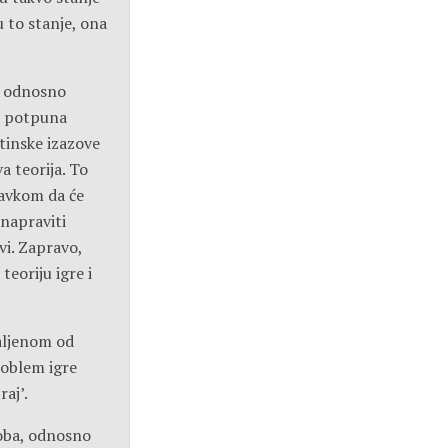
 to stanje, ona
j, odnosno
a potpuna
stinske izazove
a teorija. To
tavkom da će
 napraviti
vi. Zapravo,
eoriju igre i
daljenom od
problem igre
raj’.
Joba, odnosno