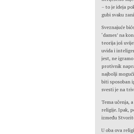
– to je ideja 
gubi svaku zani
Sveznajuće biće
‘dames’ na kon
teorija još uvi
uvida i intelig
jest, ne igram
protivnik napr
najbolji mogući
biti sposoban 
svesti je na tri
Tema učenja, a 
religije. Ipak, 
između Stvoritel
U oba ova relig