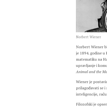
Norbert Wiener
Norbert Wiener bio
je 1894. godine u 
matematiku na Har
upravljanje i komu
Animal and the M
Wiener je postavio
prilagođavati se i 
inteligencije, raču
Filozofski je ops