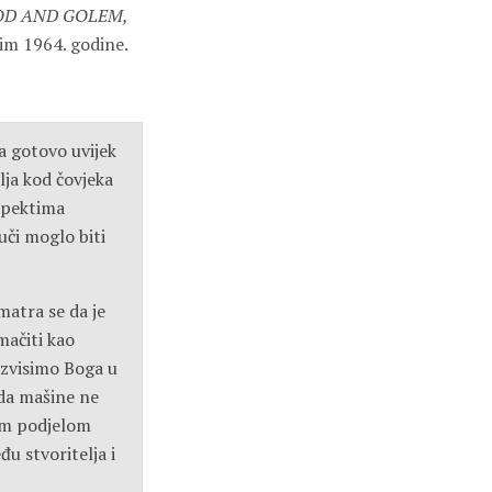
OD AND GOLEM,
nim 1964. godine.
a gotovo uvijek
lja kod čovjeka
aspektima
 uči moglo biti
matra se da je
mačiti kao
 uzvisimo Boga u
 da mašine ne
nom podjelom
đu stvoritelja i