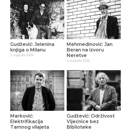
Gudžević: Jelenina
Mehmedinović: Jan
knjiga o Milanu
Beran na izvoru
Neretve
5. augusta 2026.
4. augusta 2026.
Marković:
Gudžević: Održivost
Elektrifikacija
Vijećnice bez
Tamnog vilajeta
Biblioteke