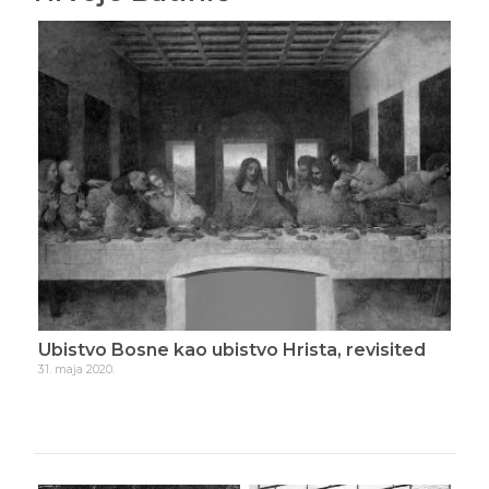
Ubistvo Bosne kao ubistvo Hrista, revisited
Go
31. maja 2020.
21. j