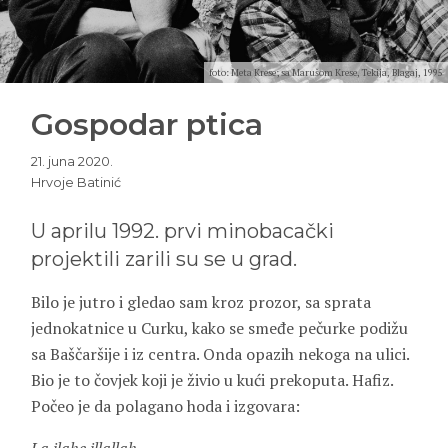
foto: Meta Krese; sa Marušom Krese, Tekija, Blagaj, 1995
Gospodar ptica
21. juna 2020.
Hrvoje Batinić
U aprilu 1992. prvi minobacački
projektili zarili su se u grad.
Bilo je jutro i gledao sam kroz prozor, sa sprata
jednokatnice u Curku, kako se smeđe pečurke podižu
sa Baščaršije i iz centra. Onda opazih nekoga na ulici.
Bio je to čovjek koji je živio u kući prekoputa. Hafiz.
Počeo je da polagano hoda i izgovara: