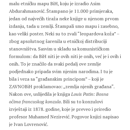
malu etničku mapu BiH, koju je izradio Asim
Abdurahmanović. Štampano je 11.000 primjeraka,
jedan od najvećih tiraža neke knjige u njenom prvom
izdanju, tada u zemlji. Štampali smo mapu i zasebno,
kao veliki poster. Neki su to zvali “leopardova koža” –
zbog apsolutnog šarenila u etničkoj distribuciji
stanovništva. Sasvim u skladu sa komunističkom
formulom: da BiH niti je ovih niti je onih, već je i ovih i
onih. To je značilo da svaki pedalj ove zemlje
podjednako pripada svim njenim narodima. I tu je
bila i veza sa “građanskim principom” – koji je
ZAVNOBiH proklamovao: „zemlja njenih građana“.
Nakon ove, uslijedila je knjiga
Louis Patin: Bosna
očima francuskog konzula
. Bili su to konzulovi
izvještaji iz 1878. godine, koje je preveo i priredio
profesor Muhamed Nezirević. Pogovor knjizi napisao
je Ivan Lovrenović.