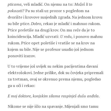
pticama
, veli mladić. On njemu na to:
Možeš li to
pokazati?
Pa su stali uz prozor s pogledom na
dvorište i krovove susjednih zgrada. Na jednom krovu
su bile ptice.
Dobro
, rekao je mladić i mahnuo rukom.
Ptice preletiše na drugi krov. On mu reče da je to
koincidencija. Mladić uzvrati:
U redu,
i ponovo mahnu
rukom. Ptice opet poletiše i vratiše se na krov na
kojem su bile. Nije se profesor usudio još jednom
ponoviti izazov.
U to vrijeme još uvijek su nekim pacijentima davani
elektrošokovi. Jedne prilike, dok su čovjeka pripremali
za tretman, ovaj se okrenuo prema njemu, pogledao
ga u oči i rekao:
E moj doktore, konjskim silama raspinješ dušu anđela
.
Nikome se nije išlo na spavanje. Mijenjali smo tamu