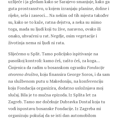
uzlijeće i ja gledam kako se Sarajevo smanjuje, kako ga
guta prostranstvo, u kojem izranjaju planine, doline i
rijeke, sela i zaseoci… Na nekim od tih mjesta također
su, kako se to kaže, ratna dejstva, a neka su mimo
toga, mada su ljudi koji tu žive, naravno, ovako ili
onako, uhvaćeni u rat. Negdje, osim vegetacije i
životinja nema ni ljudi ni rata.
Slijećemo u Split. Tamo policijsko ispitivanje na
pasoškoj kontroli: kamo ćeš, zašto ćeš, za koga…
Činjenica da radim u bosanskom ogranku
Fondacije
otvoreno društvo
, koju finansira George Soros, i da sam
na službenom putu u Makedoniju, na konferenciju
koju Fondacija organizira, dodatno usložnjava moj
slučaj. Bila je to mučna epizoda. Iz Splita let za
Zagreb. Tamo me dočekuje Dubravka Dostal koja tu
vodi ispostavu bosanske Fondacije. Iz Zagreba mi
organizuju pokušaj da se isti dan automobilom