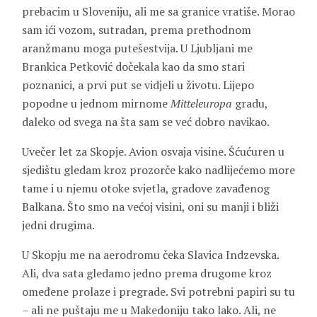
prebacim u Sloveniju, ali me sa granice vratiše. Morao
sam ići vozom, sutradan, prema prethodnom
aranžmanu moga putešestvija. U Ljubljani me
Brankica Petković dočekala kao da smo stari
poznanici, a prvi put se vidjeli u životu. Lijepo
popodne u jednom mirnome
Mitteleuropa
gradu,
daleko od svega na šta sam se već dobro navikao.
Uvečer let za Skopje. Avion osvaja visine. Šćućuren u
sjedištu gledam kroz prozorče kako nadlijećemo more
tame i u njemu otoke svjetla, gradove zavađenog
Balkana. Što smo na većoj visini, oni su manji i bliži
jedni drugima.
U Skopju me na aerodromu čeka Slavica Indzevska.
Ali, dva sata gledamo jedno prema drugome kroz
omeđene prolaze i pregrade. Svi potrebni papiri su tu
– ali ne puštaju me u Makedoniju tako lako. Ali, ne