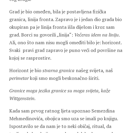
Grad je bio omeđen, bila je postavljena fizička
granica, linija fronta. Zapravo je i jedan dio grada bio
okupiran pa je linija fronta išla dijelom i kroz sam
grad. Borci su govorili „linija“:
Večeras idem na liniju
.
Ali, ono što nam nisu mogli omeđiti bilo je: horizont.
Svaki pravi grad zapravo je puno veći od površine na
kojoj se rasprostire.
Horizont je bio
stvarna granica
našeg svijeta, naš
perimetar
koji smo mogli beskonačno širiti.
Granice moga jezika granice su moga svijeta, kaže
Wittgenstein.
Kada sam prvog ratnog ljeta upoznao Semezdina
Mehmedinovića, obojica smo uza se imali po knjigu.
Ispostavilo se da nam je to neki običaj, ritual, da