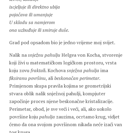
iscjeljuje ili direktno ubija
pojačava ili umanjuje
U skladu sa namjerom
ona uzbuđuje ili smiruje duše.
Grad pod opsadom bio je jedno vrijeme moj svijet.
Nalik na
snježnu pahulju
Helgea von Kocha, stvorenje
koji živi u matematičkom logičkom prostoru, vrsta
koju zovu
fraktal
i. Kochova
snježna pahulja
ima
fiksiranu površinu
, ali
beskonačan perimetar
.
Primjenom skupa pravila kojima se geometrijski
stvara oblik nalik snježnoj pahulji, kompjuter
započinje proces njene beskonačne kristalizacije.
Perimetar, obod, je sve veći i veći, ali, ako uokolo
površine koju
pahulja
zauzima, ocrtamo krug, vidjet
ćemo da ona svojom površinom nikada neće izaći van
tog kruga.