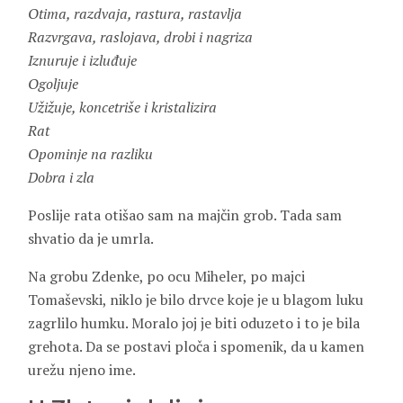
Otima, razdvaja, rastura, rastavlja
Razvrgava, raslojava, drobi i nagriza
Iznuruje i izluđuje
Ogoljuje
Užižuje, koncetriše i kristalizira
Rat
Opominje na razliku
Dobra i zla
Poslije rata otišao sam na majčin grob. Tada sam
shvatio da je umrla.
Na grobu Zdenke, po ocu Miheler, po majci
Tomaševski, niklo je bilo drvce koje je u blagom luku
zagrlilo humku. Moralo joj je biti oduzeto i to je bila
grehota. Da se postavi ploča i spomenik, da u kamen
urežu njeno ime.