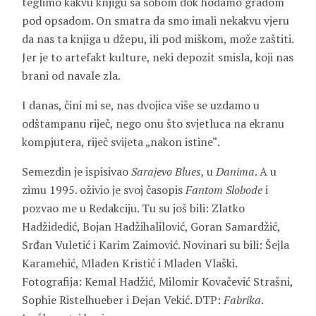
teglimo kakvu knjigu sa sobom dok hodamo gradom
pod opsadom. On smatra da smo imali nekakvu vjeru
da nas ta knjiga u džepu, ili pod miškom, može zaštiti.
Jer je to artefakt kulture, neki depozit smisla, koji nas
brani od navale zla.
I danas, čini mi se, nas dvojica više se uzdamo u
odštampanu riječ, nego onu što svjetluca na ekranu
kompjutera, riječ svijeta „nakon istine“.
Semezdin je ispisivao
Sarajevo Blues
, u
Danima
. A u
zimu 1995. oživio je svoj časopis
Fantom Slobode
i
pozvao me u Redakciju. Tu su još bili: Zlatko
Hadžidedić, Bojan Hadžihalilović, Goran Samardžić,
Srđan Vuletić i Karim Zaimović. Novinari su bili: Šejla
Karamehić, Mladen Kristić i Mladen Vlaški.
Fotografija: Kemal Hadžić, Milomir Kovačević Strašni,
Sophie Ristelhueber i Dejan Vekić. DTP:
Fabrika
.