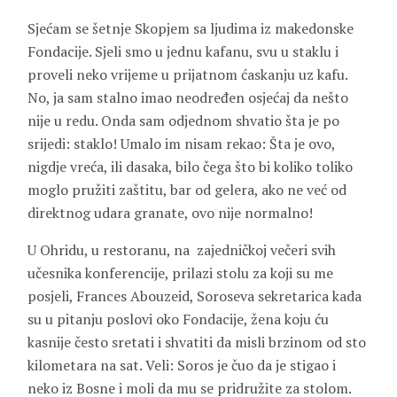
Sjećam se šetnje Skopjem sa ljudima iz makedonske
Fondacije. Sjeli smo u jednu kafanu, svu u staklu i
proveli neko vrijeme u prijatnom ćaskanju uz kafu.
No, ja sam stalno imao neodređen osjećaj da nešto
nije u redu. Onda sam odjednom shvatio šta je po
srijedi: staklo! Umalo im nisam rekao: Šta je ovo,
nigdje vreća, ili dasaka, bilo čega što bi koliko toliko
moglo pružiti zaštitu, bar od gelera, ako ne već od
direktnog udara granate, ovo nije normalno!
U Ohridu, u restoranu, na zajedničkoj večeri svih
učesnika konferencije, prilazi stolu za koji su me
posjeli, Frances Abouzeid, Soroseva sekretarica kada
su u pitanju poslovi oko Fondacije, žena koju ću
kasnije često sretati i shvatiti da misli brzinom od sto
kilometara na sat. Veli: Soros je čuo da je stigao i
neko iz Bosne i moli da mu se pridružite za stolom.