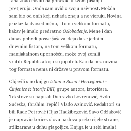
tada znao misliti da ponekad u svom pisanju
pretjeruju. Onda sam uvidio svoju naivnost. Možda
sam bio od onih koji nekada znaju a ne vjeruju. Novina
je izlazila dvosedmično, i to na velikom formatu,
kakav je imalo predratno
Oslobođenje
. Mene i dan
danas pohodi posve šašava ideja da se jednim
dnevnim listom, na tom velikom formatu,
manijakalnom upornošću, može ovoj zemlji
vratiti Republika koju su joj oteli. Kao da bez novina
tog formata nema ni države u pravom formatu.
Objavili smo knjigu
Istina o Bosni i Hercegovini –
Činjenice iz istorije BiH
, grupe autora, istoričara.
Tekstove su napisali Dubravko Lovrenović, Avdo
Sućeska, Ibrahim Tepić i Vlado Azinović. Redaktori su
bili Rade Petrović i Iljas Hadžibegović. Savo Odžaković
je napravio korice: slova naslova preko cijele strane,
stilizarana u duhu glagoljice. Knjiga je u sebi imala i