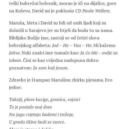
teški bubrežni bolesnik, morao je ići na dijalize, gore
na Koševu. David mi je poklonio CD
Paula Wellera
.
Maruša, Meta i David su bili od onih ljudi koji su
dolazili u Sarajevo jer su htjeli da budu tu sa nama.
Biblijsko Božije ime, sastoji se od četiri slova
hebrejskog alfabeta:
Jod – He – Vau – He
. Mi kažemo
Jahve
. Neki znalci ime tumače kao:
Ja ću biti – ovdje sa
tobom.
Čini se kao vrijedna nadopuna dobro
poznatom:
Ja sam koji jesam.
Zdravko je štampao Marušinu zbirku pjesama. Evo
jedne:
Taksiji, plave kacige, granica, vojnici
To je postalo moj dom
Na jugu cvjetaju bademi i trešnje,
U gradu tišine budi se sunce.