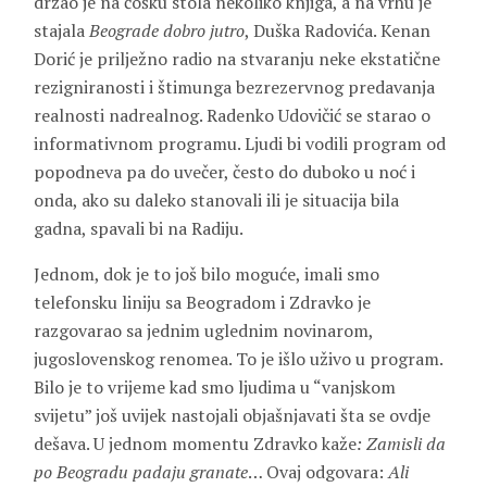
držao je na ćošku stola nekoliko knjiga, a na vrhu je
stajala
Beograde dobro jutro
, Duška Radovića. Kenan
Dorić je prilježno radio na stvaranju neke ekstatične
rezigniranosti i štimunga bezrezervnog predavanja
realnosti nadrealnog. Radenko Udovičić se starao o
informativnom programu. Ljudi bi vodili program od
popodneva pa do uvečer, često do duboko u noć i
onda, ako su daleko stanovali ili je situacija bila
gadna, spavali bi na Radiju.
Jednom, dok je to još bilo moguće, imali smo
telefonsku liniju sa Beogradom i Zdravko je
razgovarao sa jednim uglednim novinarom,
jugoslovenskog renomea. To je išlo uživo u program.
Bilo je to vrijeme kad smo ljudima u “vanjskom
svijetu” još uvijek nastojali objašnjavati šta se ovdje
dešava. U jednom momentu Zdravko kaže
: Zamisli da
po Beogradu padaju granate
… Ovaj odgovara:
Ali