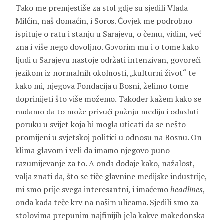
Tako me premjestiše za stol gdje su sjedili Vlada
Milčin, naš domaćin, i Soros. Čovjek me podrobno
ispituje o ratu i stanju u Sarajevu, o čemu, vidim, već
zna i više nego dovoljno. Govorim mu i o tome kako
ljudi u Sarajevu nastoje održati intenzivan, govoreći
jezikom iz normalnih okolnosti, „kulturni život“ te
kako mi, njegova Fondacija u Bosni, želimo tome
doprinijeti što više možemo. Također kažem kako se
nadamo da to može privući pažnju medija i odaslati
poruku u svijet koja bi mogla uticati da se nešto
promijeni u svjetskoj politici u odnosu na Bosnu. On
klima glavom i veli da imamo njegovo puno
razumijevanje za to. A onda dodaje kako, nažalost,
valja znati da, što se tiče glavnine medijske industrije,
mi smo prije svega interesantni, i imaćemo
headlines
,
onda kada teče krv na našim ulicama. Sjedili smo za
stolovima prepunim najfinijih jela kakve makedonska