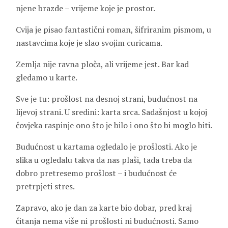
njene brazde – vrijeme koje je prostor.
Cvija je pisao fantastični roman, šifriranim pismom, u
nastavcima koje je slao svojim curicama.
Zemlja nije ravna ploča, ali vrijeme jest. Bar kad
gledamo u karte.
Sve je tu: prošlost na desnoj strani, budućnost na
lijevoj strani. U sredini: karta srca. Sadašnjost u kojoj
čovjeka raspinje ono što je bilo i ono što bi moglo biti.
Budućnost u kartama ogledalo je prošlosti. Ako je
slika u ogledalu takva da nas plaši, tada treba da
dobro pretresemo prošlost – i budućnost će
pretrpjeti stres.
Zapravo, ako je dan za karte bio dobar, pred kraj
čitanja nema više ni prošlosti ni budućnosti. Samo