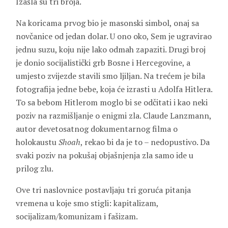
Izašla su tri broja.
Na koricama prvog bio je masonski simbol, onaj sa
novčanice od jedan dolar. U ono oko, Sem je ugravirao
jednu suzu, koju nije lako odmah zapaziti. Drugi broj
je donio socijalistički grb Bosne i Hercegovine, a
umjesto zvijezde stavili smo ljiljan. Na trećem je bila
fotografija jedne bebe, koja će izrasti u Adolfa Hitlera.
To sa bebom Hitlerom moglo bi se odčitati i kao neki
poziv na razmišljanje o enigmi zla. Claude Lanzmann,
autor devetosatnog dokumentarnog filma o
holokaustu
Shoah
, rekao bi da je to – nedopustivo. Da
svaki poziv na pokušaj objašnjenja zla samo ide u
prilog zlu.
Ove tri naslovnice postavljaju tri goruća pitanja
vremena u koje smo stigli: kapitalizam,
socijalizam/komunizam i fašizam.