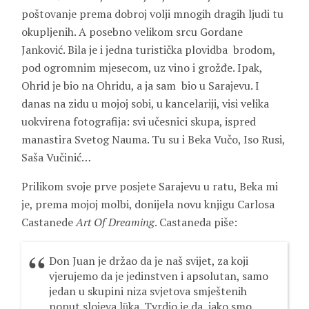
poštovanje prema dobroj volji mnogih dragih ljudi tu
okupljenih. A posebno velikom srcu Gordane
Janković. Bila je i jedna turistička plovidba brodom,
pod ogromnim mjesecom, uz vino i grožđe. Ipak,
Ohrid je bio na Ohridu, a ja sam bio u Sarajevu. I
danas na zidu u mojoj sobi, u kancelariji, visi velika
uokvirena fotografija: svi učesnici skupa, ispred
manastira Svetog Nauma. Tu su i Beka Vučo, Iso Rusi,
Saša Vučinić…
Prilikom svoje prve posjete Sarajevu u ratu, Beka mi
je, prema mojoj molbi, donijela novu knjigu Carlosa
Castanede
Art Of Dreaming
. Castaneda piše:
Don Juan je držao da je naš svijet, za koji
vjerujemo da je jedinstven i apsolutan, samo
jedan u skupini niza svjetova smještenih
poput slojeva lȕka. Tvrdio je da, iako smo