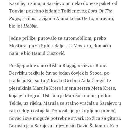
Kasnije, u zimu, u Sarajevo mi neko donese paket od
Tonyja: posebno izdanje Tolkienovog
Lord Of The
Rings
, sa ilustracijama Alana Leeja. Uz to, naravno,
bio je i
Hobbit
.
Jedne prilike, putovalo se automobilom, preko
Mostara, pa za Split i dalje… U Mostaru, domaćin
nam je bio Hamid Čustović.
Poslijepodne smo otišli u Blagaj, na izvor Bune.
Dervišku tekiju je čuvao jedan čovjek iz Stoca, po
tradiciji. Bili su tu Zdravko Grebo i Aida Čengić te
pjesnikinja Maruša Krese i njena sestra Meta Krese,
koja je fotograf. Uslikala je Marušu i mene, podno
Tekije, uz rijeku. Maruša se stalno vraćala u Sarajevo u
ratu i dugo ostajala. Donosila je prikupljenu pomoć,
novac i sve moguće potrebne stvari. Do žica za gitaru.
Boravio je u Sarajevu i njezin sin David Šalamun. Kao