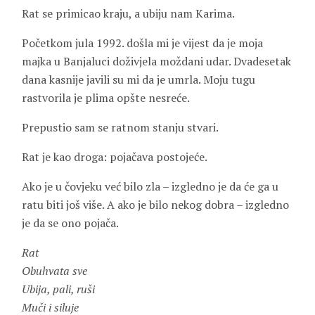
Rat se primicao kraju, a ubiju nam Karima.
Početkom jula 1992. došla mi je vijest da je moja
majka u Banjaluci doživjela moždani udar. Dvadesetak
dana kasnije javili su mi da je umrla. Moju tugu
rastvorila je plima opšte nesreće.
Prepustio sam se ratnom stanju stvari.
Rat je kao droga: pojačava postojeće.
Ako je u čovjeku već bilo zla – izgledno je da će ga u
ratu biti još više. A ako je bilo nekog dobra – izgledno
je da se ono pojača.
Rat
Obuhvata sve
Ubija, pali, ruši
Muči i siluje