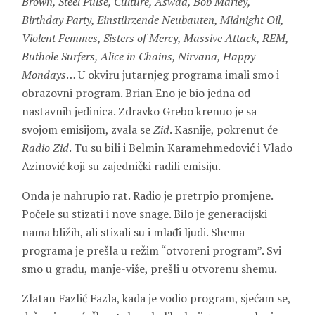
Brown, Steel Pulse, Culture, Aswad, Bob Marley,
Birthday Party, Einstürzende Neubauten, Midnight Oil,
Violent Femmes, Sisters of Mercy, Massive Attack, REM,
Buthole Surfers, Alice in Chains, Nirvana, Happy
Mondays
… U okviru jutarnjeg programa imali smo i
obrazovni program. Brian Eno je bio jedna od
nastavnih jedinica. Zdravko Grebo krenuo je sa
svojom emisijom, zvala se
Zid
. Kasnije, pokrenut će
Radio Zid
. Tu su bili i Belmin Karamehmedović i Vlado
Azinović koji su zajednički radili emisiju.
Onda je nahrupio rat. Radio je pretrpio promjene.
Počele su stizati i nove snage. Bilo je generacijski
nama bližih, ali stizali su i mlađi ljudi. Shema
programa je prešla u režim “otvoreni program”. Svi
smo u gradu, manje-više, prešli u otvorenu shemu.
Zlatan Fazlić Fazla, kada je vodio program, sjećam se,