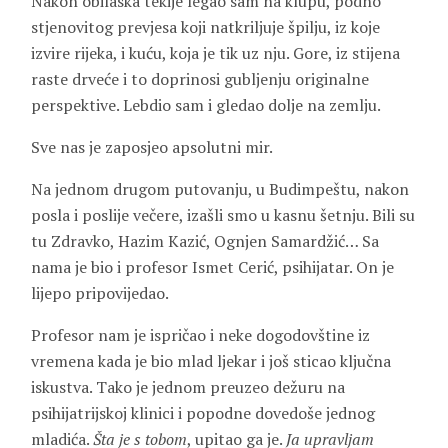
Nakon obilaska tekije legao sam na klupu, podno
stjenovitog prevjesa koji natkriljuje špilju, iz koje
izvire rijeka, i kuću, koja je tik uz nju. Gore, iz stijena
raste drveće i to doprinosi gubljenju originalne
perspektive. Lebdio sam i gledao dolje na zemlju.
Sve nas je zaposjeo apsolutni mir.
Na jednom drugom putovanju, u Budimpeštu, nakon
posla i poslije večere, izašli smo u kasnu šetnju. Bili su
tu Zdravko, Hazim Kazić, Ognjen Samardžić… Sa
nama je bio i profesor Ismet Cerić, psihijatar. On je
lijepo pripovijedao.
Profesor nam je ispričao i neke dogodovštine iz
vremena kada je bio mlad ljekar i još sticao ključna
iskustva. Tako je jednom preuzeo dežuru na
psihijatrijskoj klinici i popodne dovedoše jednog
mladića.
Šta je s tobom
, upitao ga je.
Ja upravljam