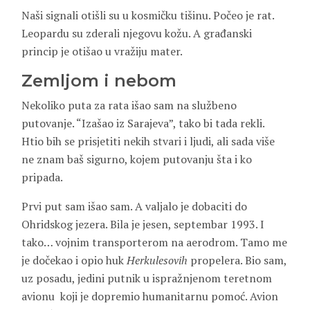
Naši signali otišli su u kosmičku tišinu. Počeo je rat.
Leopardu su zderali njegovu kožu. A građanski
princip je otišao u vražiju mater.
Zemljom i nebom
Nekoliko puta za rata išao sam na službeno
putovanje. “Izašao iz Sarajeva”, tako bi tada rekli.
Htio bih se prisjetiti nekih stvari i ljudi, ali sada više
ne znam baš sigurno, kojem putovanju šta i ko
pripada.
Prvi put sam išao sam. A valjalo je dobaciti do
Ohridskog jezera. Bila je jesen, septembar 1993. I
tako… vojnim transporterom na aerodrom. Tamo me
je dočekao i opio huk
Herkulesovih
propelera. Bio sam,
uz posadu, jedini putnik u ispražnjenom teretnom
avionu koji je dopremio humanitarnu pomoć. Avion