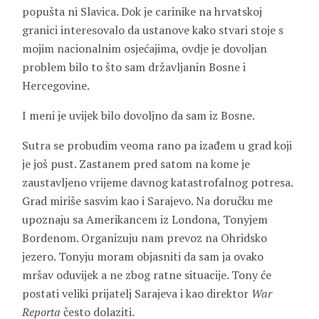
popušta ni Slavica. Dok je carinike na hrvatskoj
granici interesovalo da ustanove kako stvari stoje s
mojim nacionalnim osjećajima, ovdje je dovoljan
problem bilo to što sam državljanin Bosne i
Hercegovine.
I meni je uvijek bilo dovoljno da sam iz Bosne.
Sutra se probudim veoma rano pa izađem u grad koji
je još pust. Zastanem pred satom na kome je
zaustavljeno vrijeme davnog katastrofalnog potresa.
Grad miriše sasvim kao i Sarajevo. Na doručku me
upoznaju sa Amerikancem iz Londona, Tonyjem
Bordenom. Organizuju nam prevoz na Ohridsko
jezero. Tonyju moram objasniti da sam ja ovako
mršav oduvijek a ne zbog ratne situacije. Tony će
postati veliki prijatelj Sarajeva i kao direktor
War
Reporta
često dolaziti.