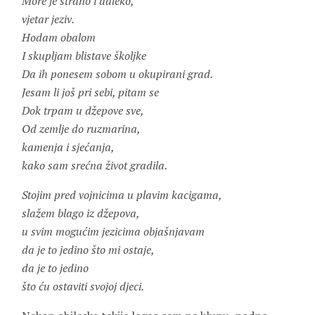
More je strano i daleko,
vjetar jeziv.
Hodam obalom
I skupljam blistave školjke
Da ih ponesem sobom u okupirani grad.
Jesam li još pri sebi, pitam se
Dok trpam u džepove sve,
Od zemlje do ruzmarina,
kamenja i sjećanja,
kako sam srećna život gradila.
Stojim pred vojnicima u plavim kacigama,
slažem blago iz džepova,
u svim mogućim jezicima objašnjavam
da je to jedino što mi ostaje,
da je to jedino
što ću ostaviti svojoj djeci.