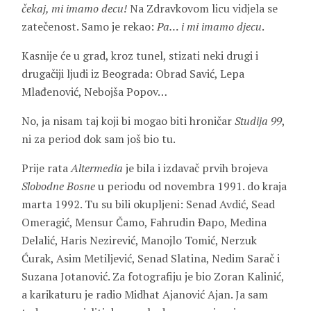
čekaj, mi imamo decu!
Na Zdravkovom licu vidjela se
zatečenost. Samo je rekao:
Pa… i mi imamo djecu
.
Kasnije će u grad, kroz tunel, stizati neki drugi i
drugačiji ljudi iz Beograda: Obrad Savić, Lepa
Mlađenović, Nebojša Popov…
No, ja nisam taj koji bi mogao biti hroničar
Studija 99
,
ni za period dok sam još bio tu.
Prije rata
Altermedia
je bila i izdavač prvih brojeva
Slobodne Bosne
u periodu od novembra 1991. do kraja
marta 1992. Tu su bili okupljeni: Senad Avdić, Sead
Omeragić, Mensur Čamo, Fahrudin Đapo, Medina
Delalić, Haris Nezirević, Manojlo Tomić, Nerzuk
Ćurak, Asim Metiljević, Senad Slatina, Nedim Sarač i
Suzana Jotanović. Za fotografiju je bio Zoran Kalinić,
a karikaturu je radio Midhat Ajanović Ajan. Ja sam