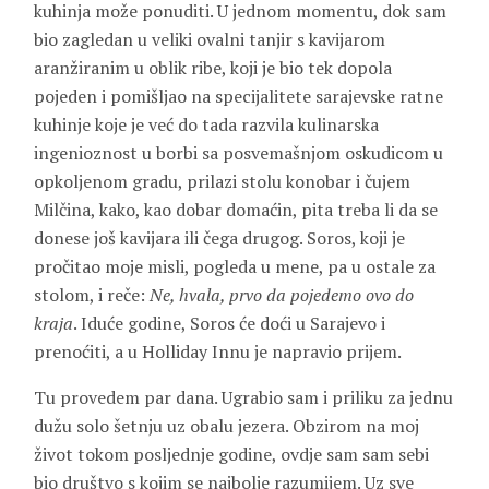
kuhinja može ponuditi. U jednom momentu, dok sam
bio zagledan u veliki ovalni tanjir s kavijarom
aranžiranim u oblik ribe, koji je bio tek dopola
pojeden i pomišljao na specijalitete sarajevske ratne
kuhinje koje je već do tada razvila kulinarska
ingenioznost u borbi sa posvemašnjom oskudicom u
opkoljenom gradu, prilazi stolu konobar i čujem
Milčina, kako, kao dobar domaćin, pita treba li da se
donese još kavijara ili čega drugog. Soros, koji je
pročitao moje misli, pogleda u mene, pa u ostale za
stolom, i reče:
Ne, hvala, prvo da pojedemo ovo do
kraja
. Iduće godine, Soros će doći u Sarajevo i
prenoćiti, a u Holliday Innu je napravio prijem.
Tu provedem par dana. Ugrabio sam i priliku za jednu
dužu solo šetnju uz obalu jezera. Obzirom na moj
život tokom posljednje godine, ovdje sam sam sebi
bio društvo s kojim se najbolje razumijem. Uz sve