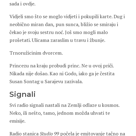
sada i ovdje.
Vidjeli smo što se moglo vidjeti i pokupili karte. Dug i
neobično miran dan, pun sunca, bližio se smiraju i
čekao je svoju sestru noć. Još smo mogli malo
prošetati. Ulicama zaraslim u travu i žbunje.
Trnoružicinim dvorcem.
Princezu na kraju probudi princ. Ne u ovoj priči.
Nikada nije došao. Kao ni Godo, iako ga je čestita
Susan Sontag u Sarajevu zazivala.
Signali
Svi radio signali nastali na Zemlji odlaze u kosmos.
Neko, ili nešto, tamo, jednom možda uhvati te
emisije.
Radio stanica
Studio 99
počela je emitovanje tačno na