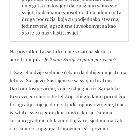
energetski uslovljeni da opažamo samo svoj
svijet, ipak imamo sposobnost da uđemo u ta
druga područja, koja su podjednako stvarna,
jedinstvena, apsolutna i sveobuhvatna kao
što je to naš vlastiti svijet.”
Na povratku, taksista koji me vozio na skopski
aerodrom pita:
Je li vam Sarajevo puno porušeno?
U Zagrebu dvije sedmice čekam da dobijem mjesto na
letu za Sarajevo. Sastajem se sa svojim bratom
Darkom Josipovićem, koji je izbjeglica iz Banjaluke.
Prvu večer u mojoj hotelskoj sobi gledamo porodične
fotografije koje je donio. Ljudi i njihovo vrijeme, black
& white, sve u jednoj kartonskoj kutiji. Danima
šetamo gradom, obilazimo knjižare, sjedimo na kafi…
i pričamo o knjigama, filmovima i stripovima.