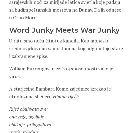
sarajevskih noći za mirijade latica svjetla koje padaju
sa budimpeštanskih mostova na Dunav. Da ih odnese
u Crno More.
Word Junky Meets War Junky
U ratu smo noću čitali uz kandila. Kao monasi u
srednjovjekovnim samostanima koji odgonetaju stare
i zabranjene spise.
William Burroughs u jezičkoj sposobnosti vidio je
virus.
A starješina Bambara Komo zajednice izrekao je
etnolozima sljedeću
Himnu riječi
:
Riječ obuhvata sve:
ona reže, ogoljuje
oblikuje, prilagođava
izvrće, izluđuje