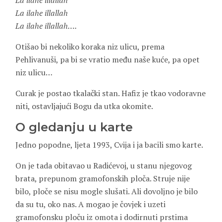
La ilahe illallah
La ilahe illallah
La ilahe illallah….
Otišao bi nekoliko koraka niz ulicu, prema
Pehlivanuši, pa bi se vratio među naše kuće, pa opet
niz ulicu…
Curak je postao tkalački stan. Hafiz je tkao vodoravne
niti, ostavljajući Bogu da utka okomite.
O gledanju u karte
Jedno popodne, ljeta 1993, Cvija i ja bacili smo karte.
On je tada obitavao u Radićevoj, u stanu njegovog
brata, prepunom gramofonskih ploča. Struje nije
bilo, ploče se nisu mogle slušati. Ali dovoljno je bilo
da su tu, oko nas. A mogao je čovjek i uzeti
gramofonsku ploču iz omota i dodirnuti prstima