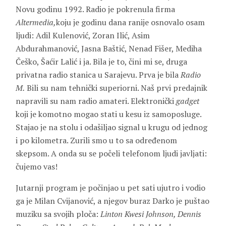
Novu godinu 1992. Radio je pokrenula firma
Altermedia,
koju je godinu dana ranije osnovalo osam
ljudi: Adil Kulenović, Zoran Ilić, Asim
Abdurahmanović, Jasna Baštić, Nenad Fišer, Mediha
Češko, Šaćir Lalić i ja. Bila je to, čini mi se, druga
privatna radio stanica u Sarajevu. Prva je bila
Radio
M.
Bili su nam tehnički superiorni. Naš prvi predajnik
napravili su nam radio amateri. Elektronički
gadget
koji je komotno mogao stati u kesu iz samoposluge.
Stajao je na stolu i odašiljao signal u krugu od jednog
i po kilometra. Zurili smo u to sa određenom
skepsom. A onda su se počeli telefonom ljudi javljati:
čujemo vas!
Jutarnji program je počinjao u pet sati ujutro i vodio
ga je Milan Cvijanović, a njegov buraz Darko je puštao
muziku sa svojih ploča:
Linton Kwesi Johnson, Dennis