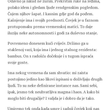
Odavno ja nikud ne žurim. Prekrstim ruke na leđima,
polako idem i gledam ljude rendgenskim pogledom.
Čujem njihov šapat. I kasnim gdje god da pođem.
Kašnjenje ima i svojih prednosti. Čovjek je u faznom
protupomaku prema vremenskoj matici. To daje
iluziju neke autonomnosti i godi za duševno stanje.
Povremeno donesem kući cvijeće. Držimo ga u
staklenoj vazi, koja ima i jednog stalnog rezidenta:
bambus. On s radošću dočekuje i s tugom ispraća
svoje goste.
Ima nekog vremena da sam shvatio: mi zaista
postojimo jedino kao likovi ispisani u doživljaju drugih
ljudi. To su neke definirane instance nas. Sami sebi,
ipak, jesmo tek neuhvatljiva magma i haos. A kako bi
moglo biti drugačije? I valjda je i dobro da je tako.
Umiremo tek onda kada umre i zadnji čovjek koji nas