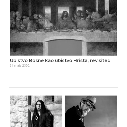
Ubistvo Bosne kao ubistvo Hrista, revisited
Go
31. maja 2020.
21. j