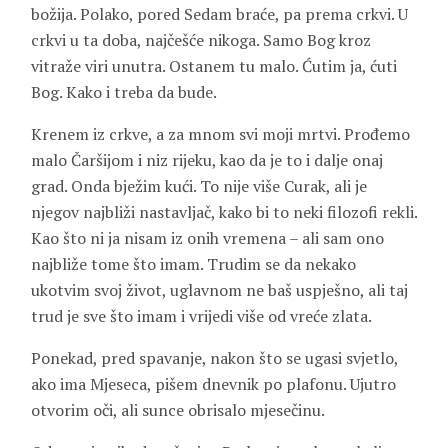
božija. Polako, pored Sedam braće, pa prema crkvi. U
crkvi u ta doba, najčešće nikoga. Samo Bog kroz
vitraže viri unutra. Ostanem tu malo. Ćutim ja, ćuti
Bog. Kako i treba da bude.
Krenem iz crkve, a za mnom svi moji mrtvi. Prođemo
malo Čaršijom i niz rijeku, kao da je to i dalje onaj
grad. Onda bježim kući. To nije više Curak, ali je
njegov najbliži nastavljač, kako bi to neki filozofi rekli.
Kao što ni ja nisam iz onih vremena – ali sam ono
najbliže tome što imam. Trudim se da nekako
ukotvim svoj život, uglavnom ne baš uspješno, ali taj
trud je sve što imam i vrijedi više od vreće zlata.
Ponekad, pred spavanje, nakon što se ugasi svjetlo,
ako ima Mjeseca, pišem dnevnik po plafonu. Ujutro
otvorim oči, ali sunce obrisalo mjesečinu.