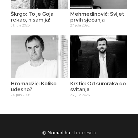
Škrgo: To je Goja
Mehmedinović: Svijet
rekao, nisam ja!
prvih sjećanja
31. jula 2026.
27. jula 2026.
Hromadžić: Koliko
Krstić: Od sumraka do
udesno?
svitanja
24. jula 2026.
23. jula 2026.
© Nomad.ba :
Impresita