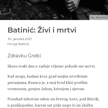
foto: Meta Krese
Batinić: Živi i mrtvi
30. januara 2021.
Hrvoje Batinić
Zdravku Grebi
Skoro svaki dan u zadnje vrijeme pohode me mrtvi.
Kad mogu, hodam kroz grad mojim utvrđenim
putanjama. Bonaca je, a moj brod klizi prošlim
vremenom, gonjen žalom, krivnjom i sjetom.
Ponekad subotom odem na Svetog Ante, pod Bistrik,
u poslijepodne, barem sat prije nego će im služba