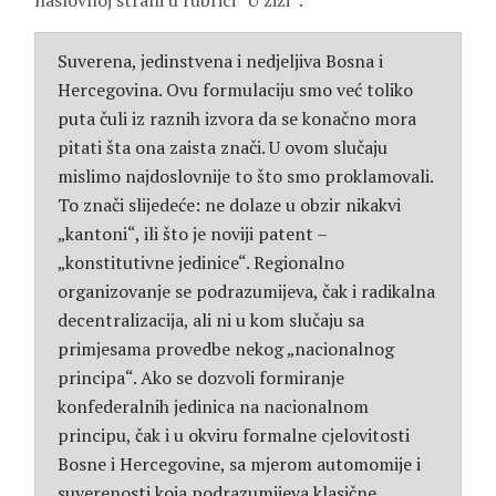
naslovnoj strani u rubrici “U žiži”:
Suverena, jedinstvena i nedjeljiva Bosna i
Hercegovina. Ovu formulaciju smo već toliko
puta čuli iz raznih izvora da se konačno mora
pitati šta ona zaista znači. U ovom slučaju
mislimo najdoslovnije to što smo proklamovali.
To znači slijedeće: ne dolaze u obzir nikakvi
„kantoni“, ili što je noviji patent –
„konstitutivne jedinice“. Regionalno
organizovanje se podrazumijeva, čak i radikalna
decentralizacija, ali ni u kom slučaju sa
primjesama provedbe nekog „nacionalnog
principa“. Ako se dozvoli formiranje
konfederalnih jedinica na nacionalnom
principu, čak i u okviru formalne cjelovitosti
Bosne i Hercegovine, sa mjerom automomije i
suverenosti koja podrazumijeva klasične