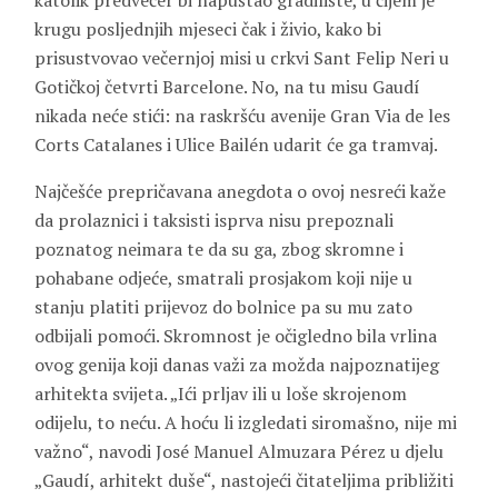
katolik predvečer bi napuštao gradilište, u čijem je
krugu posljednjih mjeseci čak i živio, kako bi
prisustvovao večernjoj misi u crkvi Sant Felip Neri u
Gotičkoj četvrti Barcelone. No, na tu misu Gaudí
nikada neće stići: na raskršću avenije Gran Via de les
Corts Catalanes i Ulice Bailén udarit će ga tramvaj.
Najčešće prepričavana anegdota o ovoj nesreći kaže
da prolaznici i taksisti isprva nisu prepoznali
poznatog neimara te da su ga, zbog skromne i
pohabane odjeće, smatrali prosjakom koji nije u
stanju platiti prijevoz do bolnice pa su mu zato
odbijali pomoći. Skromnost je očigledno bila vrlina
ovog genija koji danas važi za možda najpoznatijeg
arhitekta svijeta. „Ići prljav ili u loše skrojenom
odijelu, to neću. A hoću li izgledati siromašno, nije mi
važno“, navodi José Manuel Almuzara Pérez u djelu
„Gaudí, arhitekt duše“, nastojeći čitateljima približiti