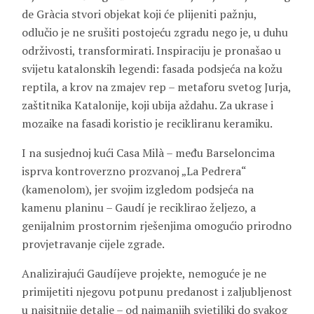
de Gràcia stvori objekat koji će plijeniti pažnju,
odlučio je ne srušiti postojeću zgradu nego je, u duhu
održivosti, transformirati. Inspiraciju je pronašao u
svijetu katalonskih legendi: fasada podsjeća na kožu
reptila, a krov na zmajev rep – metaforu svetog Jurja,
zaštitnika Katalonije, koji ubija aždahu. Za ukrase i
mozaike na fasadi koristio je recikliranu keramiku.
I na susjednoj kući Casa Milà – među Barseloncima
isprva kontroverzno prozvanoj „La Pedrera“
(kamenolom), jer svojim izgledom podsjeća na
kamenu planinu – Gaudí je reciklirao željezo, a
genijalnim prostornim rješenjima omogućio prirodno
provjetravanje cijele zgrade.
Analizirajući Gaudíjeve projekte, nemoguće je ne
primijetiti njegovu potpunu predanost i zaljubljenost
u najsitnije detalje – od najmanjih svjetiljki do svakog