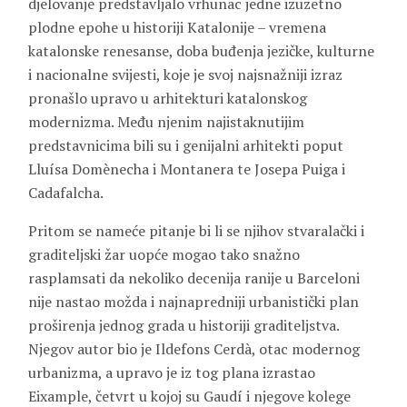
djelovanje predstavljalo vrhunac jedne izuzetno
plodne epohe u historiji Katalonije – vremena
katalonske renesanse, doba buđenja jezičke, kulturne
i nacionalne svijesti, koje je svoj najsnažniji izraz
pronašlo upravo u arhitekturi katalonskog
modernizma. Među njenim najistaknutijim
predstavnicima bili su i genijalni arhitekti poput
Lluísa Domènecha i Montanera te Josepa Puiga i
Cadafalcha.
Pritom se nameće pitanje bi li se njihov stvaralački i
graditeljski žar uopće mogao tako snažno
rasplamsati da nekoliko decenija ranije u Barceloni
nije nastao možda i najnapredniji urbanistički plan
proširenja jednog grada u historiji graditeljstva.
Njegov autor bio je Ildefons Cerdà, otac modernog
urbanizma, a upravo je iz tog plana izrastao
Eixample, četvrt u kojoj su Gaudí i njegove kolege