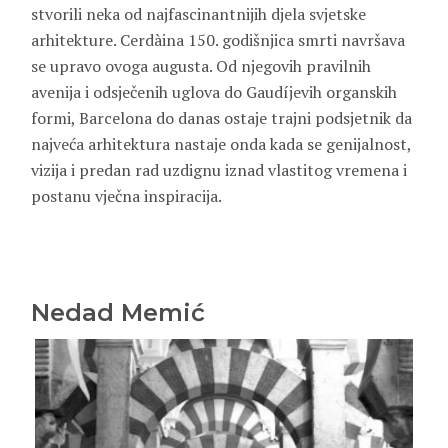
stvorili neka od najfascinantnijih djela svjetske
arhitekture. Cerdàina 150. godišnjica smrti navršava
se upravo ovoga augusta. Od njegovih pravilnih
avenija i odsječenih uglova do Gaudíjevih organskih
formi, Barcelona do danas ostaje trajni podsjetnik da
najveća arhitektura nastaje onda kada se genijalnost,
vizija i predan rad uzdignu iznad vlastitog vremena i
postanu vječna inspiracija.
Nedad Memić