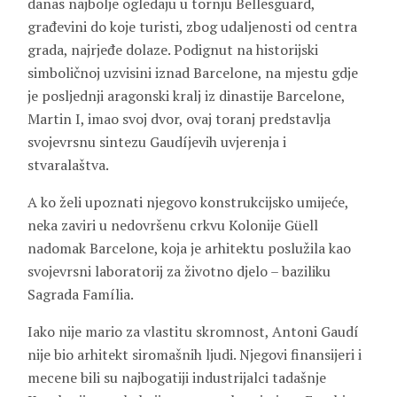
danas najbolje ogledaju u tornju Bellesguard,
građevini do koje turisti, zbog udaljenosti od centra
grada, najrjeđe dolaze. Podignut na historijski
simboličnoj uzvisini iznad Barcelone, na mjestu gdje
je posljednji aragonski kralj iz dinastije Barcelone,
Martin I, imao svoj dvor, ovaj toranj predstavlja
svojevrsnu sintezu Gaudíjevih uvjerenja i
stvaralaštva.
A ko želi upoznati njegovo konstrukcijsko umijeće,
neka zaviri u nedovršenu crkvu Kolonije Güell
nadomak Barcelone, koja je arhitektu poslužila kao
svojevrsni laboratorij za životno djelo – baziliku
Sagrada Família.
Iako nije mario za vlastitu skromnost, Antoni Gaudí
nije bio arhitekt siromašnih ljudi. Njegovi finansijeri i
mecene bili su najbogatiji industrijalci tadašnje