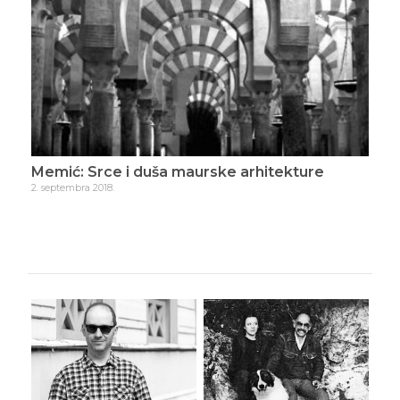
eza
Memić: Srce i duša maurske arhitekture
Mem
2. septembra 2018.
23. j