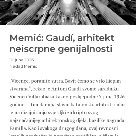
Memić: Gaudí, arhitekt
neiscrpne genijalnosti
10. juna 2026.
Nedad Memić
„Vicençe, poranite sutra. Bavit ćemo se vrlo lijepim
stvarima“, rekao je Antoni Gaudí svome saradniku
Vicençu Villarubiasu kasno poslijepodne 7. juna 1926.
godine. U tim danima slavni katalonski arhitekt radio
je na dizajniranju svjetiljki za kriptu svog
najznačajnijeg arhitektonskog djela, bazilike Sagrada
Família. Kao i svakoga drugog dana, ovaj revnosni