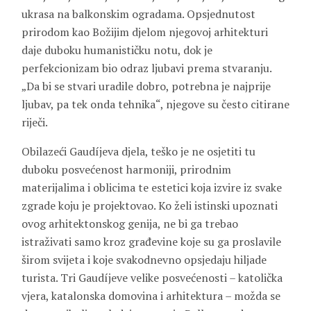
ukrasa na balkonskim ogradama. Opsjednutost
prirodom kao Božijim djelom njegovoj arhitekturi
daje duboku humanističku notu, dok je
perfekcionizam bio odraz ljubavi prema stvaranju.
„Da bi se stvari uradile dobro, potrebna je najprije
ljubav, pa tek onda tehnika“, njegove su često citirane
riječi.
Obilazeći Gaudíjeva djela, teško je ne osjetiti tu
duboku posvećenost harmoniji, prirodnim
materijalima i oblicima te estetici koja izvire iz svake
zgrade koju je projektovao. Ko želi istinski upoznati
ovog arhitektonskog genija, ne bi ga trebao
istraživati samo kroz građevine koje su ga proslavile
širom svijeta i koje svakodnevno opsjedaju hiljade
turista. Tri Gaudíjeve velike posvećenosti – katolička
vjera, katalonska domovina i arhitektura – možda se