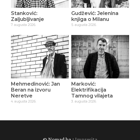
Stanković:
Gudžević: Jelenina
Zaljubljivanje
knjiga o Milanu
7. augusta 2026.
5. augusta 2026.
Mehmedinović: Jan
Marković:
Beran na izvoru
Elektrifikacija
Neretve
Tamnog vilajeta
4. augusta 2026.
3. augusta 2026.
© Nomad.ba :
Impresita