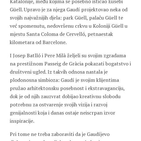
Katalonije, među kojima se posebno isticao Eusebi
Güell. Upravo je za njega Gaudí projektovao neka od
svojih najvažnijih djela: park Güell, palaču Güell te
već spomenutu, nedovršenu crkvu u Koloniji Güell u
mjestu Santa Coloma de Cervelló, petnaestak
kilometara od Barcelone.
I Josep Batlló i Pere Milà željeli su svojim zgradama
na prestižnom Passeig de Gràcia pokazati bogatstvo i
društveni ugled. Iz takvih odnosa nastala je
plodonosna simbioza: Gaudí je svojim klijentima
pružao arhitektonsku posebnost i ekstravaganciju,
dok je od njih zauzvrat dobijao kreativnu slobodu
potrebnu za ostvarenje svojih vizija i razvoj
genijalnosti koja i danas ostaje neiscrpan izvor
inspiracije.
Pri tome ne treba zaboraviti da je Gaudíjevo