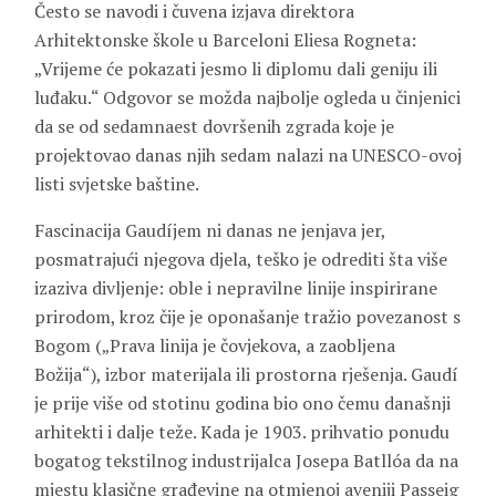
Često se navodi i čuvena izjava direktora
Arhitektonske škole u Barceloni Eliesa Rogneta:
„Vrijeme će pokazati jesmo li diplomu dali geniju ili
luđaku.“ Odgovor se možda najbolje ogleda u činjenici
da se od sedamnaest dovršenih zgrada koje je
projektovao danas njih sedam nalazi na UNESCO-ovoj
listi svjetske baštine.
Fascinacija Gaudíjem ni danas ne jenjava jer,
posmatrajući njegova djela, teško je odrediti šta više
izaziva divljenje: oble i nepravilne linije inspirirane
prirodom, kroz čije je oponašanje tražio povezanost s
Bogom („Prava linija je čovjekova, a zaobljena
Božija“), izbor materijala ili prostorna rješenja. Gaudí
je prije više od stotinu godina bio ono čemu današnji
arhitekti i dalje teže. Kada je 1903. prihvatio ponudu
bogatog tekstilnog industrijalca Josepa Batllóa da na
mjestu klasične građevine na otmjenoj aveniji Passeig