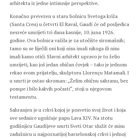
arhitekta iz jedne intimnije perspektive.
Konačno prevezen u staru bolnicu Svetoga križa
(Santa Creu) u četvrti El Raval, Gaudí će od posljedica
nesreće umrijeti tri dana kasnije, 10. juna 1926.
godine. Ova bolnica važila je za utočište siromašnih;
tamo su se liječili oni koji nisu imali nikoga ili nisu
imali kamo otići. Slavni arhitekt upravo je tu želio
umrijeti, kao još jedan običan čovjek – tako je jednom
rekao svom prijatelju, skulptoru Llorençu Matamali. I
u smrti je ostao skroman: „Želim običnu sahranu, bez
pompe i bilo kakvih počasti“, stoji u njegovom
testamentu.
Sahranjen je u crkvi kojoj je posvetio svoj život i koja
ove sedmice ugošćuje papu Lava XIV. Na stotu
godišnjicu Gaudíjeve smrti Sveti Otac služit će misu
zadušnicu u najpoznatijoj barselonskoj crkvi i jednoj