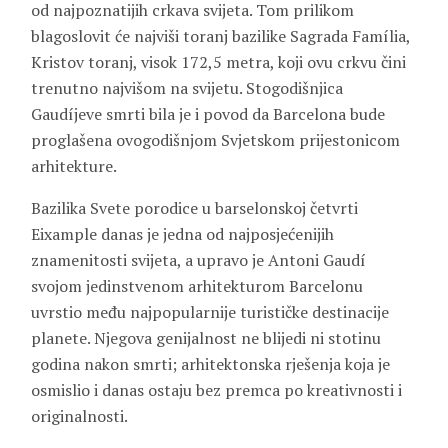
od najpoznatijih crkava svijeta. Tom prilikom
blagoslovit će najviši toranj bazilike Sagrada Família,
Kristov toranj, visok 172,5 metra, koji ovu crkvu čini
trenutno najvišom na svijetu. Stogodišnjica
Gaudíjeve smrti bila je i povod da Barcelona bude
proglašena ovogodišnjom Svjetskom prijestonicom
arhitekture.
Bazilika Svete porodice u barselonskoj četvrti
Eixample danas je jedna od najposjećenijih
znamenitosti svijeta, a upravo je Antoni Gaudí
svojom jedinstvenom arhitekturom Barcelonu
uvrstio među najpopularnije turističke destinacije
planete. Njegova genijalnost ne blijedi ni stotinu
godina nakon smrti; arhitektonska rješenja koja je
osmislio i danas ostaju bez premca po kreativnosti i
originalnosti.