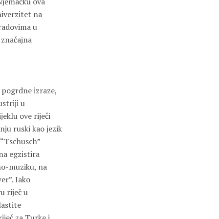
 Njemačku ova
iverzitet na
gradovima u
a značajna
d pogrdne izraze,
striji u
eklu ove riječi
nju ruski kao jezik
č “Tschusch”
na egzistira
no-muziku, na
er”. Iako
u riječ u
lastite
iječ za Turke i