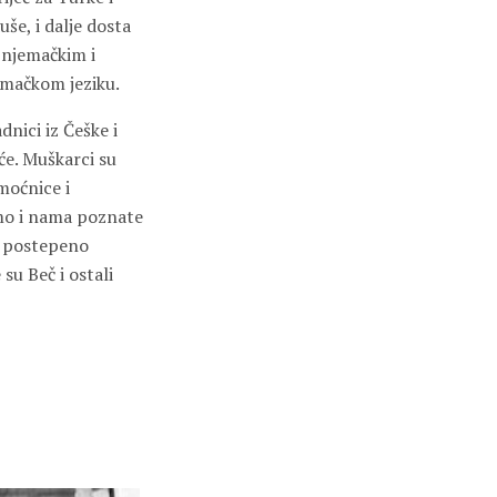
uše, i dalje dosta
 njemačkim i
jemačkom jeziku.
dnici iz Češke i
će. Muškarci su
moćnice i
amo i nama poznate
la postepeno
su Beč i ostali