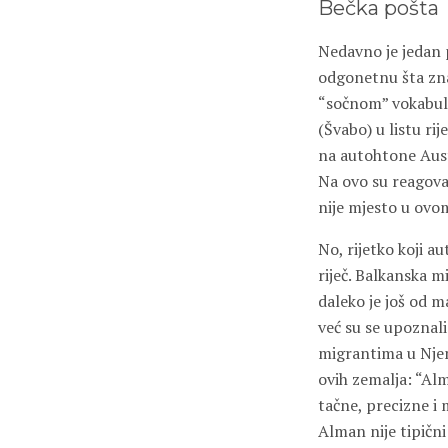
Bečka pošta
Nedavno je jedan p
odgonetnu šta znač
“sočnom” vokabular
(Švabo) u listu ri
na autohtone Austr
Na ovo su reagovali
nije mjesto u ovo
No, rijetko koji 
riječ. Balkanska 
daleko je još od m
već su se upoznal
migrantima u Njema
ovih zemalja: “Al
tačne, precizne i 
Alman nije tipični