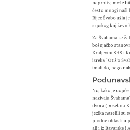
naprotiv, može bit
često mnogi naši 
Riječ Švabo ušla j
srpskog književni
Za Švabama se žal
bošnjačko stanovn
Kraljevini SHS i Kr
izreka “Otiš'o Šva
imali do, nego na
Podunavs
No, kako je uopće
nazivaju Švabama? 
dvora (posebno Kar
jezika naselili su
plodne oblasti u 
ali i iz Bavarske 