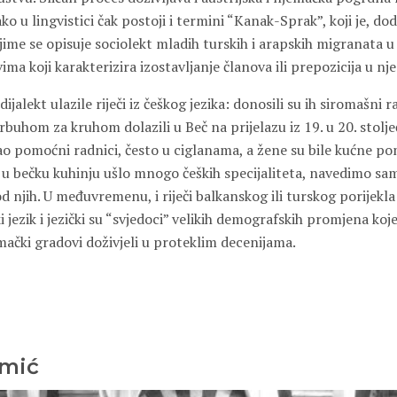
o u lingvistici čak postoji i termini “Kanak-Sprak”, koji je, dod
ime se opisuje sociolekt mladih turskih i arapskih migranata u
ima koji karakterizira izostavljanje članova ili prepozicija u n
ijalekt ulazile riječi iz češkog jezika: donosili su ih siromašni ra
rbuhom za kruhom dolazili u Beč na prijelazu iz 19. u 20. stolje
ao pomoćni radnici, često u ciglanama, a žene su bile kućne po
 i u bečku kuhinju ušlo mnogo čeških specijaliteta, navedimo s
d njih. U međuvremenu, i riječi balkanskog ili turskog porijek
 jezik i jezički su “svjedoci” velikih demografskih promjena koje 
jemački gradovi doživjeli u proteklim decenijama.
mić