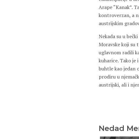
Arape “Kanak”. Tak
kontroverzan, a nj
austrijskim gradov
Nekada su u bečki d
Moravske koji su t
uglavnom radili k
kuharice. Tako je
buhtle kao jedan o
prodiru u njemački
austrijski, ali i n
Nedad Me