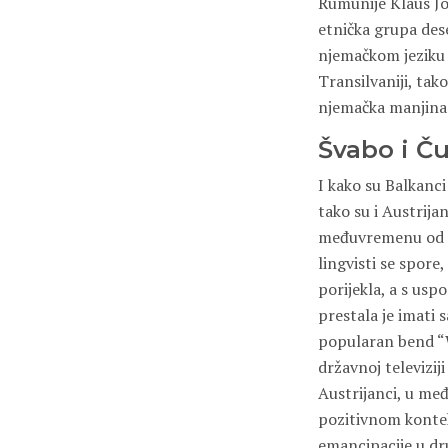
Rumunije Klaus Jo
etnička grupa des
njemačkom jeziku 
Transilvaniji, tak
njemačka manjina
Švabo i Č
I kako su Balkanci
tako su i Austrijan
međuvremenu od ra
lingvisti se spore
porijekla, a s usp
prestala je imati 
popularan bend “W
državnoj televizij
Austrijanci, u međ
pozitivnom konteks
emancipacije u dru