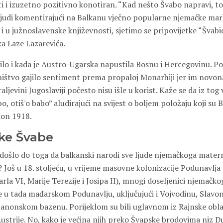
i i izuzetno pozitivno konotiran. “Kad nešto Švabo napravi, to t
ljudi komentirajući na Balkanu vječno popularne njemačke mar
e i u južnoslavenske književnosti, sjetimo se pripovijetke “Švabi
ka Laze Lazarevića.
ilo i kada je Austro-Ugarska napustila Bosnu i Hercegovinu. P
ištvo gajilo sentiment prema propaloj Monarhiji jer im novona
aljevini Jugoslaviji počesto nisu išle u korist. Kaže se da iz to
bo, otiš'o babo” aludirajući na svijest o boljem položaju koji su
kon 1918.
ke Švabe
 došlo do toga da balkanski narodi sve ljude njemačkoga matern
Još u 18. stoljeću, u vrijeme masovne kolonizacije Podunavlja 
la VI, Marije Terezije i Josipa II), mnogi doseljenici njemačk
 se u tada mađarskom Podunavlju, uključujući i Vojvodinu, Slavon
panonskom bazenu. Porijeklom su bili uglavnom iz Rajnske obl
i Austrije. No, kako je većina njih preko Švapske brodovima niz D