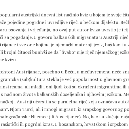
opularni austrijski dnevni list načinio kviz u kojem je svoje či
e pojedine pogrdne i uvredljive riječi u bečkom dijalektu. Beč
u psovanja i vrijeđanja, no ovaj put autor kviza uvrstio je i r
ječi za pogađanje. U govoru balkanskih migranata u Austriji rije
ijance i sve one kojima je njemački maternji jezik, baš kao i u
 brojni čitaoci bunivši se da “Švabo” nije riječ njemačkog jezika
me kvizu.
autohtoni Austrijanac, posebno u Beču, u međuvremenu neće zna
migrantska (sub)kultura stekla je već popularnost u glavnom gr
ainstreama, ali mlađi i oni ljudi koji su okruženi migrantima ili 
i s načinom života balkanskih doseljenika i njihovim jezikom. 
čkoj i Austriji učvrstila se paralelna riječ koja označava aut
man”. Njom Turci, ali i mnogi migranti iz arapskog govornog p
malograđanske Nijemce (ili Austrijance). No, kao i u slučaju naš
 rasistički ili pogrdni izraz. U bosanskom, hrvatskom i srpskom 