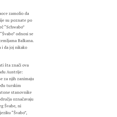
taoce zamolio da
lije su poznate po
iječ “Schwabo”
č “Švabo” odnosi se
 zemljama Balkana.
 i da joj nikako
ti šta znači ova
adu Austrije:
se za njih zanimaju
Među turskim
ohtone stanovnike
odručja označavaju
eg Švabe, ni
jeziku “Švabo”,