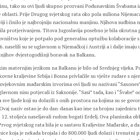
nu, tako su ovi ljudi skupno prozvani Podunavskim Švabama ia
e oblasti. Prije Drugog svjetskog rata oko pola miliona Nijemaca 
viji i činilo je najbrojniju nacionalnu manjinu. Njihova sudbina 
ila protjerivanjem. Titova Jugoslavija posebno je bila okrutna
ništvu koje je potpalo pod generalnu optužbu kolaboracije s n
6. naselili su se uglavnom u Njemačkoj i Austriji a i dalje imaju
 njihov dvjestogodišnji boravak na Balkanu.
čkim maternjim jezikom na Balkanu je bilo od Srednjeg vijeka.
ovne kraljevine Srbija i Bosna privlačile su vješte rudare s n
ovjekovnim mađarskim izvorima ovi ljudi su nazivani “Saxones” il
lavnom nisu potjecali iz Saksonije. “Sasi” tada, kao i “Švabe” od 
 sve ljude koji su dolazili s onih prostora na kojima su se govori
Ovaj naziv ostao je do dan-danas kao ime za brojnu zajednicu t
od 12. stoljeća naseljavali rudom bogati Erdelj. Ova planinska o
rvog svjetskog rata bila je u sastavu Kraljevine Mađarske, a da
nice koja je nekada brojala i do 800.000 ljudi dolazi i trenutni 