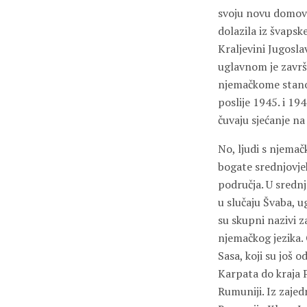
svoju novu domovi
dolazila iz švapsk
Kraljevini Jugosla
uglavnom je završ
njemačkome stanov
poslije 1945. i 194
čuvaju sjećanje na
No, ljudi s njema
bogate srednjovjek
područja. U srednj
u slučaju Švaba, ug
su skupni nazivi za
njemačkog jezika. 
Sasa, koji su još 
Karpata do kraja P
Rumuniji. Iz zajed