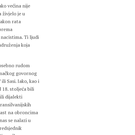
ko većina nije
živjelo je u
nakon rata
 prema
acistima. Ti ljudi
 udruženja koja
 Posebno rudom
jemačkog govornog
i Sasi. Iako, kao i
18. stoljeća bili
li dijalekti
ransilvanijskih
blast na obroncima
nas se nalazi u
predsjednik