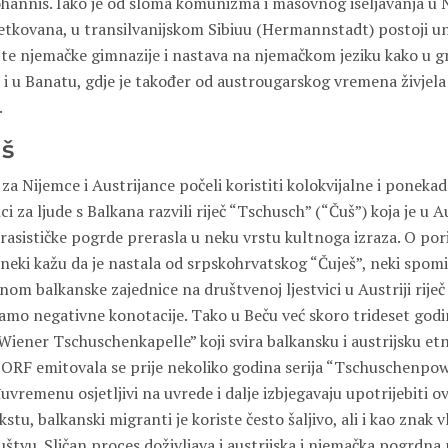
hannis. Iako je od sloma komunizma i masovnog iseljavanja u
etkovana, u transilvanijskom Sibiuu (Hermannstadt) postoji un
te njemačke gimnazije i nastava na njemačkom jeziku kako u 
o i u Banatu, gdje je također od austrougarskog vremena živjel
.
uš
 za Nijemce i Austrijance počeli koristiti kolokvijalne i poneka
ci za ljude s Balkana razvili riječ “Tschusch” (“Čuš”) koja je u Au
sističke pogrde prerasla u neku vrstu kultnoga izraza. O porij
, neki kažu da je nastala od srpskohrvatskog “Čuješ”, neki spomi
onom balkanske zajednice na društvenoj ljestvici u Austriji rije
samo negativne konotacije. Tako u Beču već skoro trideset godi
iener Tschuschenkapelle” koji svira balkansku i austrijsku et
i ORF emitovala se prije nekoliko godina serija “Tschuschenpow
uvremenu osjetljivi na uvrede i dalje izbjegavaju upotrijebiti ov
tu, balkanski migranti je koriste često šaljivo, ali i kao znak v
štvu. Sličan proces doživljava i austrijska i njemačka pogrdna r