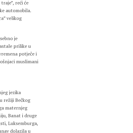
raje”, reći će
ke automobila.
ca” velikog
osebno je
stale prilike u
g vremena potječe i
 Bošnjaci muslimani
jeg jezika
u režiji Bečkog
oga maternjeg
iju, Banat i druge
asti, Luksemburga,
unav dolazila u