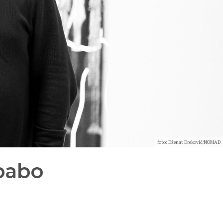
foto: Dženat Dreković/NOMAD
 babo