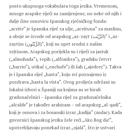
posto ukupnoga vokabulara toga jezika. Vremenom,
mnoge arapske riječi su zamijenjene, no neke od njih i
dalje čine osnovicu španskog rječničkog fonda:
„aceite“ je španska riječ za ulje, „aceituna“ za maslinu,
a oboje se izvode od arapskog „az-zayt (الزَّيْت)“ i „az-
zaytūn (الزَّيْتُون)“, koji su opet srodni s našim
zejtinom. Arapskog porijekla su i riječi za jastuk
(„almohada“), tepih („alfombra“), gradsku četvrt
(„barrio“), utikač („enchufe“) ili šah („ajedrez“). Takva
je i španska riječ „hasta“, koju svi poznajemo iz
pozdrava „hasta la vista“. Ovog proljeća održani su
lokalni izbori u Španiji na kojima su se birali
gradonačelnici – španska riječ za gradonačelnika
„alcalde“ je također arabizam – od arapskog „al-qadi“,
koji je osnova i za bosanski izraz „kadija“ (sudac). Kada
govornici španskog jezika žele reći „Ako Bog da!“,
upotrebljavaju ponekad izraz „ojalá“, što je ustvari