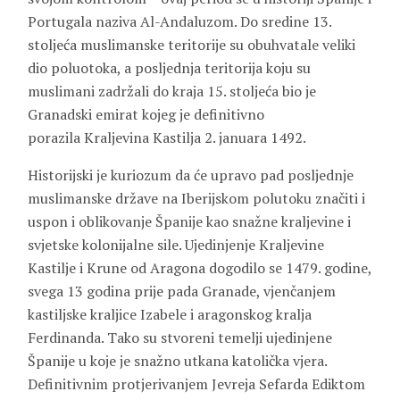
Portugala naziva Al-Andaluzom. Do sredine 13.
stoljeća muslimanske teritorije su obuhvatale veliki
dio poluotoka, a posljednja teritorija koju su
muslimani zadržali do kraja 15. stoljeća bio je
Granadski emirat kojeg je definitivno
porazila Kraljevina Kastilja 2. januara 1492.
Historijski je kuriozum da će upravo pad posljednje
muslimanske države na Iberijskom polutoku značiti i
uspon i oblikovanje Španije kao snažne kraljevine i
svjetske kolonijalne sile. Ujedinjenje Kraljevine
Kastilje i Krune od Aragona dogodilo se 1479. godine,
svega 13 godina prije pada Granade, vjenčanjem
kastiljske kraljice Izabele i aragonskog kralja
Ferdinanda. Tako su stvoreni temelji ujedinjene
Španije u koje je snažno utkana katolička vjera.
Definitivnim protjerivanjem Jevreja Sefarda Ediktom