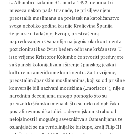
iz Alhambre izdanim 31. marta 1492, nepuna tri
mjeseca nakon pada Granade, te prisiljavanjem
preostalih muslimana na prelazak na katoličanstvo
svega nekoliko godina kasnije Kraljevina Španija
željela se u tadašnjoj Evropi, prestrašenoj
napredovanjem Osmanlija na jugoistoku kontinenta,
pozicionirati kao čvrst bedem odbrane kršćanstva. U
isto vrijeme Kristofor Kolumbo će stvoriti preduvjete
za španski kolonijalizam i širenje španskog jezika i
kulture na američkome kontinentu. Za to vrijeme,
preostalim španskim muslimanima, koji su od prisilne
konverzije bili nazivani moriskima („moriscos“), nije u
narednim decenijama mnogo pomoglo što su
preuzeli kršćanska imena ili što su neki od njih čak i
postali revnosni katolici. U decenijskom strahu od
nelojalnosti i mogućeg savezništva s Osmanlijama te
oslanjajući se na tvrdolinijaške biskupe, kralj Filip III