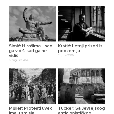
Simić: Hirošima – sad
Krstić: Letnji prizori iz
ga vidiš, sad ga ne
podzemlja
vidiš
31. jula 2026.
6. augusta 2026.
Müller: Protesti uvek
Tucker: Sa Jevrejskog
imaju smisla
anticionističkog