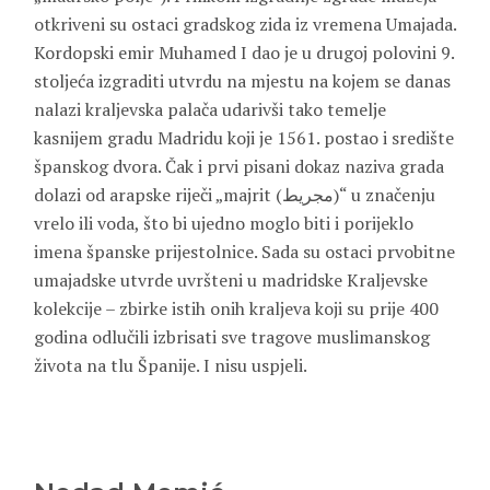
otkriveni su ostaci gradskog zida iz vremena Umajada.
Kordopski emir Muhamed I dao je u drugoj polovini 9.
stoljeća izgraditi utvrdu na mjestu na kojem se danas
nalazi kraljevska palača udarivši tako temelje
kasnijem gradu Madridu koji je 1561. postao i središte
španskog dvora. Čak i prvi pisani dokaz naziva grada
dolazi od arapske riječi „majrit (مجريط)“ u značenju
vrelo ili voda, što bi ujedno moglo biti i porijeklo
imena španske prijestolnice. Sada su ostaci prvobitne
umajadske utvrde uvršteni u madridske Kraljevske
kolekcije – zbirke istih onih kraljeva koji su prije 400
godina odlučili izbrisati sve tragove muslimanskog
života na tlu Španije. I nisu uspjeli.