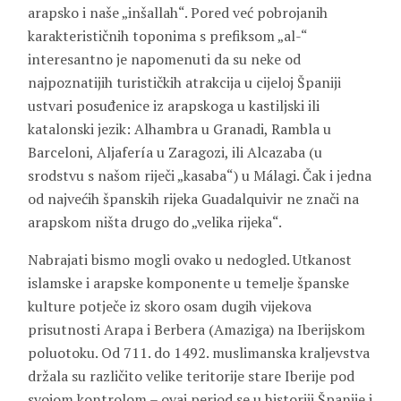
arapsko i naše „inšallah“. Pored već pobrojanih
karakterističnih toponima s prefiksom „al-“
interesantno je napomenuti da su neke od
najpoznatijih turističkih atrakcija u cijeloj Španiji
ustvari posuđenice iz arapskoga u kastiljski ili
katalonski jezik: Alhambra u Granadi, Rambla u
Barceloni, Aljafería u Zaragozi, ili Alcazaba (u
srodstvu s našom riječi „kasaba“) u Málagi. Čak i jedna
od najvećih španskih rijeka Guadalquivir ne znači na
arapskom ništa drugo do „velika rijeka“.
Nabrajati bismo mogli ovako u nedogled. Utkanost
islamske i arapske komponente u temelje španske
kulture potječe iz skoro osam dugih vijekova
prisutnosti Arapa i Berbera (Amaziga) na Iberijskom
poluotoku. Od 711. do 1492. muslimanska kraljevstva
držala su različito velike teritorije stare Iberije pod
svojom kontrolom – ovaj period se u historiji Španije i