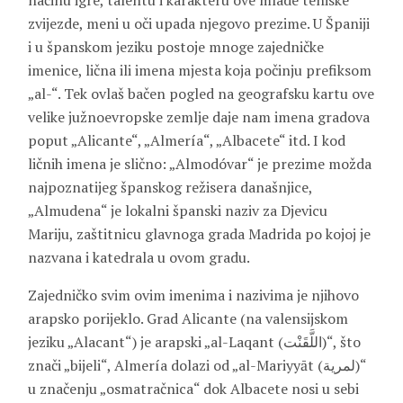
načinu igre, talentu i karakteru ove mlade teniske
zvijezde, meni u oči upada njegovo prezime. U Španiji
i u španskom jeziku postoje mnoge zajedničke
imenice, lična ili imena mjesta koja počinju prefiksom
„al-“. Tek ovlaš bačen pogled na geografsku kartu ove
velike južnoevropske zemlje daje nam imena gradova
poput „Alicante“, „Almería“, „Albacete“ itd. I kod
ličnih imena je slično: „Almodóvar“ je prezime možda
najpoznatijeg španskog režisera današnjice,
„Almudena“ je lokalni španski naziv za Djevicu
Mariju, zaštitnicu glavnoga grada Madrida po kojoj je
nazvana i katedrala u ovom gradu.
Zajedničko svim ovim imenima i nazivima je njihovo
arapsko porijeklo. Grad Alicante (na valensijskom
jeziku „Alacant“) je arapski „al-Laqant (اللَّقَنْت)“, što
znači „bijeli“, Almería dolazi od „al-Mariyyāt (لمرية)“
u značenju „osmatračnica“ dok Albacete nosi u sebi