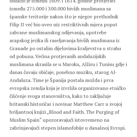
odlučio je između 1609. i 1614. godine protjerati
između 275.000 i 300.000 bivših muslimana sa
španske teritorije nakon što je njegov prethodnik
Filip II već bio uveo niz restriktivnih mjera poput
zabrane muslimanskog odijevanja, upotrebe
arapskog jezika ili raseljavanja bivših muslimana iz
Granade po ostalim dijelovima kraljevstva u strahu
od pobuna. Većina protjeranih andaluzijskih
muslimana skrasila se u Maroku, Alžiru i Tunisu gdje i
danas čuvaju običaje, posebno muziku, starog Al-
Andaluza. Time je Španija postala možda i prva
evropska zemlja koja je izvršila organizovano etničko
čišćenje svoga stanovništva, kako to zaključuje
britanski historičar i novinar Matthew Carr u svojoj
briljantnoj knjizi „Blood and Faith. The Purging of
Muslim Spain“ upozoravajući istovremeno na
zabrinjavajući stepen islamofobije u današnoj Evropi.