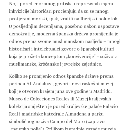
No, i pored enormnog pritiska i represivnih mjera
inkvizicije historičari procjenjuju da su se mnogi
protjerani moriski, ipak, vratili na Iberijski poluotok.
U posljednjim decenijama, posebno nakon uspostave
demokratije, moderna španska država promijenila je
odnos prema svome muslimanskom nasljeđu – mnogi
historičari i intelektualci govore o španskoj kulturi
koja je prožeta konceptom „konvivencije“ – suživota
muslimanske, kršćanske i jevrejske zajednice.
Koliko se promijenio odnos španske države prema
periodu Al-Andaluza, govori i novi raskošni muzej
koji je otvoren krajem juna ove godine u Madridu.
Museo de Colecciones Reales ili Muzej kraljevskih
kolekcija smješten je pored kraljevske palače Palacio
Real i madridske katedrale Almudena u parku
simboličnog naziva Campo del Moro (zapravo
„maursko polje“). Prilikom izgradnje zgrade muzeja