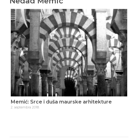
Nedad Memić
eza
Memić: Srce i duša maurske arhitekture
Mem
2. septembra 2018.
23. j