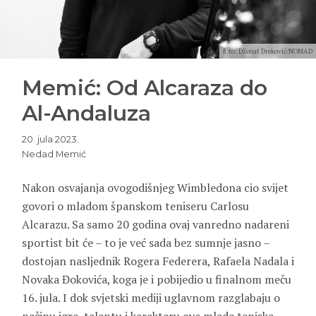
foto: Dženat Dreković/NOMAD
Memić: Od Alcaraza do
Al-Andaluza
20. jula 2023.
Nedad Memić
Nakon osvajanja ovogodišnjeg Wimbledona cio svijet
govori o mladom španskom teniseru Carlosu
Alcarazu. Sa samo 20 godina ovaj vanredno nadareni
sportist bit će – to je već sada bez sumnje jasno –
dostojan nasljednik Rogera Federera, Rafaela Nadala i
Novaka Đokovića, koga je i pobijedio u finalnom meču
16. jula. I dok svjetski mediji uglavnom razglabaju o