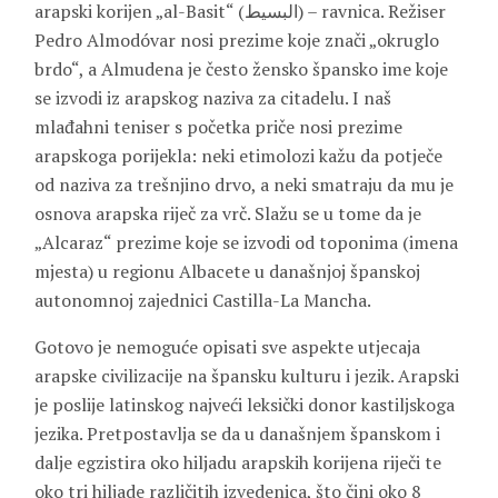
arapski korijen „al-Basit“ (البسيط) – ravnica. Režiser
Pedro Almodóvar nosi prezime koje znači „okruglo
brdo“, a Almudena je često žensko špansko ime koje
se izvodi iz arapskog naziva za citadelu. I naš
mlađahni teniser s početka priče nosi prezime
arapskoga porijekla: neki etimolozi kažu da potječe
od naziva za trešnjino drvo, a neki smatraju da mu je
osnova arapska riječ za vrč. Slažu se u tome da je
„Alcaraz“ prezime koje se izvodi od toponima (imena
mjesta) u regionu Albacete u današnjoj španskoj
autonomnoj zajednici Castilla-La Mancha.
Gotovo je nemoguće opisati sve aspekte utjecaja
arapske civilizacije na špansku kulturu i jezik. Arapski
je poslije latinskog najveći leksički donor kastiljskoga
jezika. Pretpostavlja se da u današnjem španskom i
dalje egzistira oko hiljadu arapskih korijena riječi te
oko tri hiljade različitih izvedenica, što čini oko 8