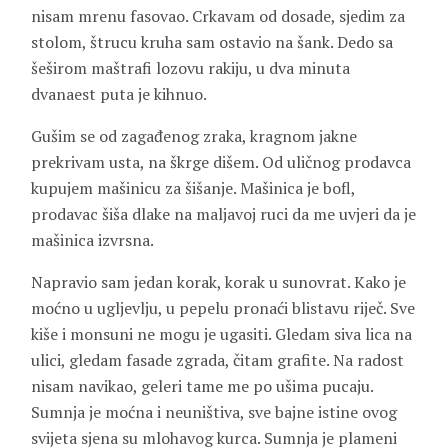
nisam mrenu fasovao. Crkavam od dosade, sjedim za
stolom, štrucu kruha sam ostavio na šank. Dedo sa
šeširom maštrafi lozovu rakiju, u dva minuta
dvanaest puta je kihnuo.
Gušim se od zagađenog zraka, kragnom jakne
prekrivam usta, na škrge dišem. Od uličnog prodavca
kupujem mašinicu za šišanje. Mašinica je bofl,
prodavac šiša dlake na maljavoj ruci da me uvjeri da je
mašinica izvrsna.
Napravio sam jedan korak, korak u sunovrat. Kako je
moćno u ugljevlju, u pepelu pronaći blistavu riječ. Sve
kiše i monsuni ne mogu je ugasiti. Gledam siva lica na
ulici, gledam fasade zgrada, čitam grafite. Na radost
nisam navikao, geleri tame me po ušima pucaju.
Sumnja je moćna i neuništiva, sve bajne istine ovog
svijeta sjena su mlohavog kurca. Sumnja je plameni