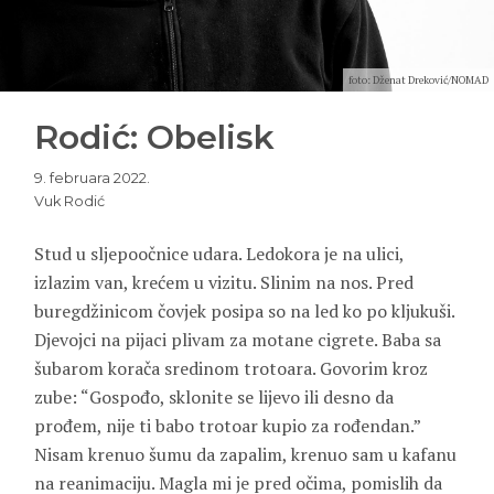
foto: Dženat Dreković/NOMAD
Rodić: Obelisk
9. februara 2022.
Vuk Rodić
Stud u sljepoočnice udara. Ledokora je na ulici,
izlazim van, krećem u vizitu. Slinim na nos. Pred
buregdžinicom čovjek posipa so na led ko po kljukuši.
Djevojci na pijaci plivam za motane cigrete. Baba sa
šubarom korača sredinom trotoara. Govorim kroz
zube: “Gospođo, sklonite se lijevo ili desno da
prođem, nije ti babo trotoar kupio za rođendan.”
Nisam krenuo šumu da zapalim, krenuo sam u kafanu
na reanimaciju. Magla mi je pred očima, pomislih da