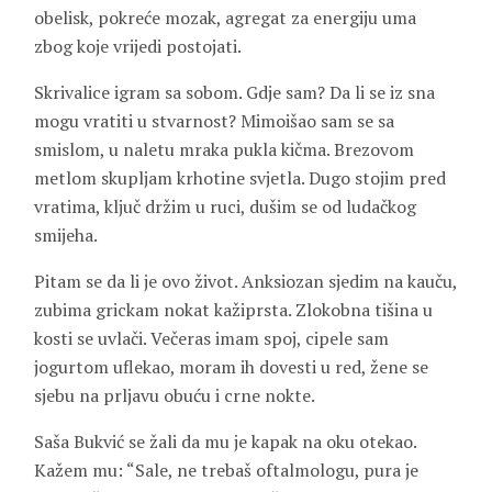
obelisk, pokreće mozak, agregat za energiju uma
zbog koje vrijedi postojati.
Skrivalice igram sa sobom. Gdje sam? Da li se iz sna
mogu vratiti u stvarnost? Mimoišao sam se sa
smislom, u naletu mraka pukla kičma. Brezovom
metlom skupljam krhotine svjetla. Dugo stojim pred
vratima, ključ držim u ruci, dušim se od ludačkog
smijeha.
Pitam se da li je ovo život. Anksiozan sjedim na kauču,
zubima grickam nokat kažiprsta. Zlokobna tišina u
kosti se uvlači. Večeras imam spoj, cipele sam
jogurtom uflekao, moram ih dovesti u red, žene se
sjebu na prljavu obuću i crne nokte.
Saša Bukvić se žali da mu je kapak na oku otekao.
Kažem mu: “Sale, ne trebaš oftalmologu, pura je