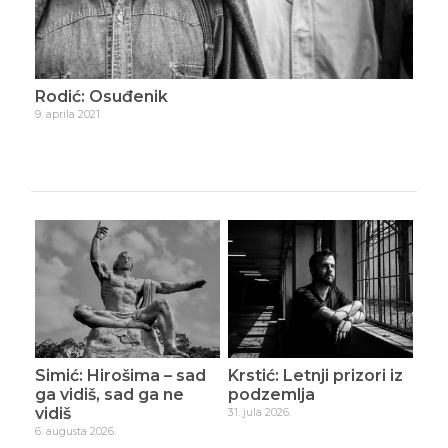
Rodić: Osuđenik
Rod
9. aprila 2021.
21. ap
Simić: Hirošima – sad
Krstić: Letnji prizori iz
ga vidiš, sad ga ne
podzemlja
vidiš
31. jula 2026.
6. augusta 2026.