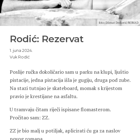
foto: Dženat Dreković/NOMAD
Rodić: Rezervat
1. juna 2024.
Vuk Rodić
Poslije ručka dokoličario sam u parku na klupi, ljuštio
pistacije, jedna pistacija išla je gugiju, druga pod zube.
Na stazi tutnjao je skateboard, momak s krijestom
pravio je krestijane na asfaltu.
U tramvaju čitam riječi ispisane flomasterom.
Pročitao sam: ZZ.
ZZ je bio malj u potiljak, aplicirati ću ga za naslov
novog romana.