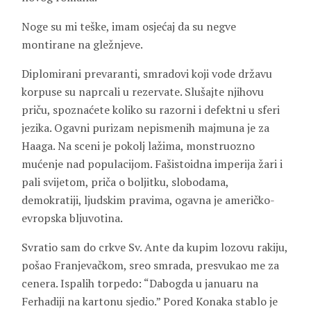
Noge su mi teške, imam osjećaj da su negve
montirane na gležnjeve.
Diplomirani prevaranti, smradovi koji vode državu
korpuse su naprcali u rezervate. Slušajte njihovu
priču, spoznaćete koliko su razorni i defektni u sferi
jezika. Ogavni purizam nepismenih majmuna je za
Haaga. Na sceni je pokolj lažima, monstruozno
mućenje nad populacijom. Fašistoidna imperija žari i
pali svijetom, priča o boljitku, slobodama,
demokratiji, ljudskim pravima, ogavna je američko-
evropska bljuvotina.
Svratio sam do crkve Sv. Ante da kupim lozovu rakiju,
pošao Franjevačkom, sreo smrada, presvukao me za
cenera. Ispalih torpedo: “Dabogda u januaru na
Ferhadiji na kartonu sjedio.” Pored Konaka stablo je