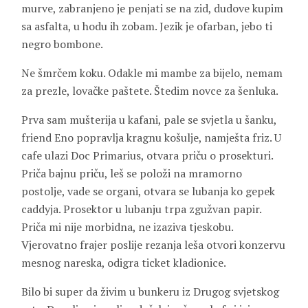
murve, zabranjeno je penjati se na zid, dudove kupim
sa asfalta, u hodu ih zobam. Jezik je ofarban, jebo ti
negro bombone.
Ne šmrčem koku. Odakle mi mambe za bijelo, nemam
za prezle, lovačke paštete. Štedim novce za šenluka.
Prva sam mušterija u kafani, pale se svjetla u šanku,
friend Eno popravlja kragnu košulje, namješta friz. U
cafe ulazi Doc Primarius, otvara priču o prosekturi.
Priča bajnu priču, leš se položi na mramorno
postolje, vade se organi, otvara se lubanja ko gepek
caddyja. Prosektor u lubanju trpa zgužvan papir.
Priča mi nije morbidna, ne izaziva tjeskobu.
Vjerovatno frajer poslije rezanja leša otvori konzervu
mesnog nareska, odigra ticket kladionice.
Bilo bi super da živim u bunkeru iz Drugog svjetskog