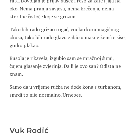
rata. Dovoljan je prljav dušek i rešo za kafe i jaja na
oko. Nema pranja zavjesa, nema krečenja, nema
sterilne čistoće koje se grozim.
Tako bih rado grizao rogač, cuclao koru magičnog
okusa, tako bih rado glavu zabio u masne ženske sise,
gorko plakao.
Busola je rikavela, izgubio sam se mračnoj šumi,
čujem glasanje zvjerinja. Da li je ovo san? Odista ne
znam.
Samo da u vrijeme ručka ne dođe kona s turbanom,
smrdi to nije normalno. Urnebes.
Vuk Rodić