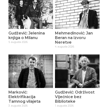
Gudžević: Jelenina
Mehmedinović: Jan
knjiga o Milanu
Beran na izvoru
Neretve
5. augusta 2026.
4. augusta 2026.
Marković:
Gudžević: Održivost
Elektrifikacija
Vijećnice bez
Tamnog vilajeta
Biblioteke
3. augusta 2026.
1. augusta 2026.