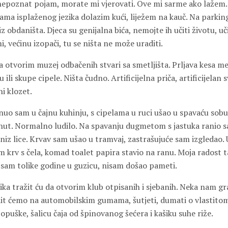
nepoznat pojam, morate mi vjerovati. Ove mi sarme ako lažem.
icama isplaženog jezika dolazim kući, liježem na kauč. Na parki
z obdaništa. Djeca su genijalna bića, nemojte ih učiti životu, uči
i, većinu izopači, tu se ništa ne može uraditi.
 otvorim muzej odbačenih stvari sa smetljišta. Prljava kesa me
 ili skupe cipele. Ništa čudno. Artificijelna priča, artificijelan
i klozet.
nuo sam u čajnu kuhinju, s cipelama u ruci ušao u spavaću sob
inut. Normalno ludilo. Na spavanju dugmetom s jastuka ranio sa
 niz lice. Krvav sam ušao u tramvaj, zastrašujuće sam izgledao
 krv s čela, komad toalet papira stavio na ranu. Moja radost ta
 sam tolike godine u guzicu, nisam došao pameti.
a tražit ću da otvorim klub otpisanih i sjebanih. Neka nam gra
dit ćemo na automobilskim gumama, šutjeti, dumati o vlastitom 
 opuške, šalicu čaja od špinovanog šećera i kašiku suhe riže.