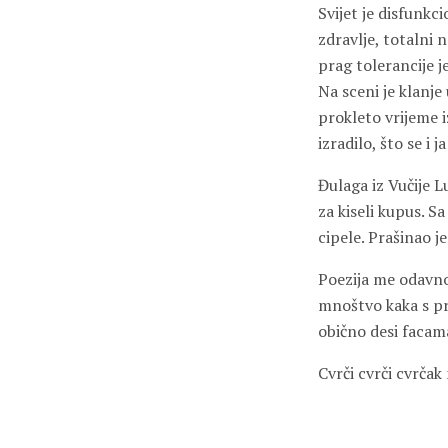
Svijet je disfunkc
zdravlje, totalni 
prag tolerancije j
Na sceni je klanje
prokleto vrijeme i
izradilo, što se i 
Đulaga iz Vučije L
za kiseli kupus. S
cipele. Prašinao 
Poezija me odavno
mnoštvo kaka s pr
obično desi facama
Cvrči cvrči cvrčak