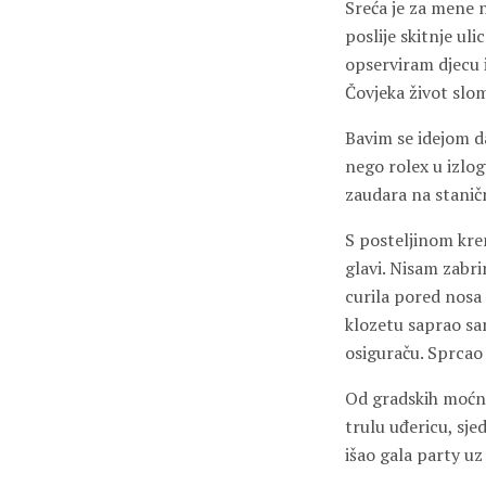
Sreća je za mene 
poslije skitnje ul
opserviram djecu i
Čovjeka život slom
Bavim se idejom da
nego rolex u izlogu
zaudara na staničn
S posteljinom kre
glavi. Nisam zabr
curila pored nosa
klozetu saprao sam
osiguraču. Sprcao
Od gradskih moćnik
trulu uđericu, sje
išao gala party uz