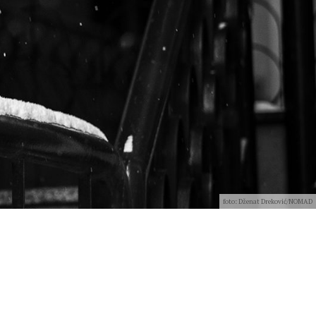
foto: Dženat Dreković/NOMAD