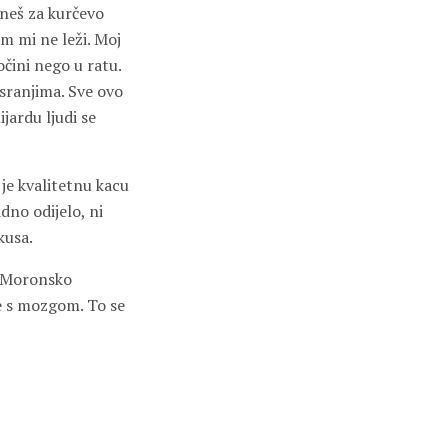
ineš za kurčevo
om mi ne leži. Moj
očini nego u ratu.
 sranjima. Sve ovo
jardu ljudi se
 je kvalitetnu kacu
dno odijelo, ni
kusa.
. Moronsko
e s mozgom. To se