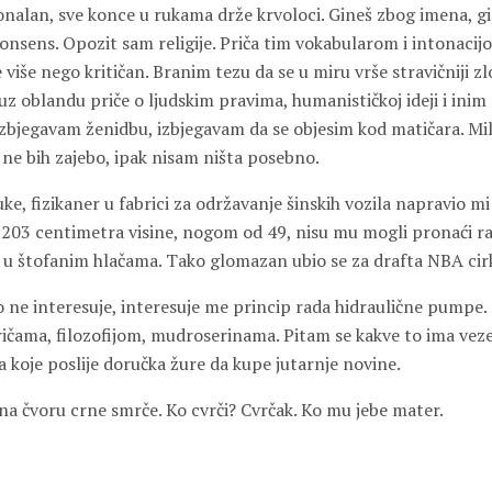
ionalan, sve konce u rukama drže krvoloci. Gineš zbog imena, g
nonsens. Opozit sam religije. Priča tim vokabularom i intonacij
e više nego kritičan. Branim tezu da se u miru vrše stravičniji zl
 uz oblandu priče o ljudskim pravima, humanističkoj ideji i inim
zbjegavam ženidbu, izbjegavam da se objesim kod matičara. Mili
ja ne bih zajebo, ipak nisam ništa posebno.
uke, fizikaner u fabrici za održavanje šinskih vozila napravio mi
a 203 centimetra visine, nogom od 49, nisu mu mogli pronaći ra
je u štofanim hlačama. Tako glomazan ubio se za drafta NBA cir
 ne interesuje, interesuje me princip rada hidraulične pumpe
ičama, filozofijom, mudroserinama. Pitam se kakve to ima vez
 koje poslije doručka žure da kupe jutarnje novine.
 na čvoru crne smrče. Ko cvrči? Cvrčak. Ko mu jebe mater.