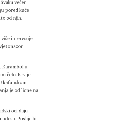
 Svaku večer
ngu pored kuće
te od njih.
 više interesuje
 svjetonazor
u. Karambol u
m čelo. Krv je
. U kafanskom
nja je od licne na
dski oci daju
udesu. Poslije bi