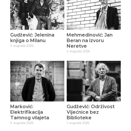
Gudžević: Jelenina
Mehmedinović: Jan
knjiga o Milanu
Beran na izvoru
Neretve
5. augusta 2026.
4. augusta 2026.
Marković:
Gudžević: Održivost
Elektrifikacija
Vijećnice bez
Tamnog vilajeta
Biblioteke
3. augusta 2026.
1. augusta 2026.