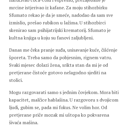
naručivao coca-colu i espresso, prezajebane je
mrcine istjerivao iz kafane. Za moju stihozbirku
Sfumato rekao je da je smeće, nadodao da sam sve
izmislio, prešao rubikon u lažima. U stihozbirci
skenirao sam psihijatrijski krematorij. Sfumato je
kultna knjiga u koju su fanovi zaljubljeni.
Danas me čeka pranje suđa, usisavanje kuće, čišćenje
šporeta. Treba samo da pobjesnim, rignem vatru.
Svaki mjesec dolazi žena, srikta stan da mi je od
pretjerane čistoće gotovo nelagodno sjediti na
stolici.
Mogu razgovarati samo s jednim čovjekom. Mora biti
kapacitet, malčice hablašina. U razgovoru s dvojicom
ljudi, gubim se, pada mi fokus. Ne volim hor. Od
pretjerane priče mozak mi uštopa ko pokvarena
šivaća mašina.