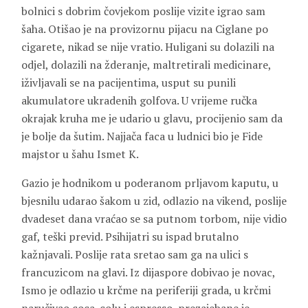
bolnici s dobrim čovjekom poslije vizite igrao sam
šaha. Otišao je na provizornu pijacu na Ciglane po
cigarete, nikad se nije vratio. Huligani su dolazili na
odjel, dolazili na žderanje, maltretirali medicinare,
iživljavali se na pacijentima, usput su punili
akumulatore ukradenih golfova. U vrijeme ručka
okrajak kruha me je udario u glavu, procijenio sam da
je bolje da šutim. Najjača faca u ludnici bio je Fide
majstor u šahu Ismet K.
Gazio je hodnikom u poderanom prljavom kaputu, u
bjesnilu udarao šakom u zid, odlazio na vikend, poslije
dvadeset dana vraćao se sa putnom torbom, nije vidio
gaf, teški previd. Psihijatri su ispad brutalno
kažnjavali. Poslije rata sretao sam ga na ulici s
francuzicom na glavi. Iz dijaspore dobivao je novac,
Ismo je odlazio u krčme na periferiji grada, u krčmi