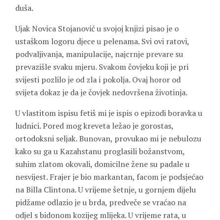
duša.
Ujak Novica Stojanović u svojoj knjizi pisao je o
ustaškom logoru djece u pelenama. Svi ovi ratovi,
podvaljivanja, manipulacije, najcrnje prevare su
prevazišle svaku mjeru. Svakom čovjeku koji je pri
svijesti pozlilo je od zla i pokolja. Ovaj horor od
svijeta dokaz je da je čovjek nedovršena životinja.
U vlastitom ispisu fetiš mi je ispis o epizodi boravka u
ludnici. Pored mog kreveta ležao je gorostas,
ortodoksni seljak. Bunovan, provukao mi je nebulozu
kako su ga u Kazahstanu proglasili božanstvom,
suhim zlatom okovali, domicilne žene su padale u
nesvijest. Frajer je bio markantan, facom je podsjećao
na Billa Clintona. U vrijeme šetnje, u gornjem dijelu
pidžame odlazio je u brda, predveče se vraćao na
odjel s bidonom kozijeg mlijeka. U vrijeme rata, u