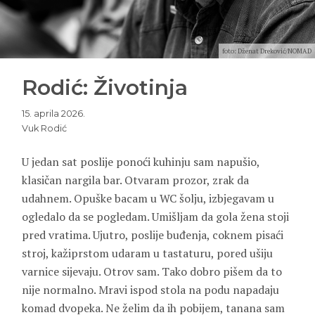
foto: Dženat Dreković/NOMAD
Rodić: Životinja
15. aprila 2026.
Vuk Rodić
U jedan sat poslije ponoći kuhinju sam napušio,
klasičan nargila bar. Otvaram prozor, zrak da
udahnem. Opuške bacam u WC šolju, izbjegavam u
ogledalo da se pogledam. Umišljam da gola žena stoji
pred vratima. Ujutro, poslije buđenja, coknem pisaći
stroj, kažiprstom udaram u tastaturu, pored ušiju
varnice sijevaju. Otrov sam. Tako dobro pišem da to
nije normalno. Mravi ispod stola na podu napadaju
komad dvopeka. Ne želim da ih pobijem, tanana sam