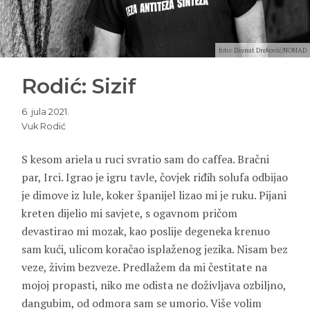
foto: Dženat Dreković/NOMAD
Rodić: Sizif
6. jula 2021.
Vuk Rodić
S kesom ariela u ruci svratio sam do caffea. Bračni
par, Irci. Igrao je igru tavle, čovjek riđih solufa odbijao
je dimove iz lule, koker španijel lizao mi je ruku. Pijani
kreten dijelio mi savjete, s ogavnom pričom
devastirao mi mozak, kao poslije degeneka krenuo
sam kući, ulicom koračao isplaženog jezika. Nisam bez
veze, živim bezveze. Predlažem da mi čestitate na
mojoj propasti, niko me odista ne doživljava ozbiljno,
dangubim, od odmora sam se umorio. Više volim