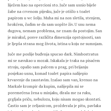
liježem kao na opercioni sto. Juče sam usnio bijele
žabe na crvenom pijesku, juče je otišlo s toalet
papirom u wc šolju. Muha mi na nos sletila, stenjem,
hrokćem, čudim se da sam uopšte živ. U snu nema
dugova, nemam problema, ne znam da postojim. San
je mirakul, posve različita dimenzija opstojnosti, san
je ljepša strana mog života, istina u koju ne sumnjam.
Juče me poslije buđenja spucao dark. Nimbostratus
mi se navukao u mozak. Iskakala je traka na pisaćem
stroju, opalio sam palcem u prag, pri brijanju
posjekao usnu, komad toalet papira nalijepio
krvarenje da zaustavim. Izašao sam van, krenuo na
Markale krompir da kupim, nalijepila mi se
poremećena žena u minjaku, dirala me za ruku,
grgljala priču, nebulozu, koju nisam mogao skontati.
Častio sam je zeljanicom, prožderala je pitu, pavlaka