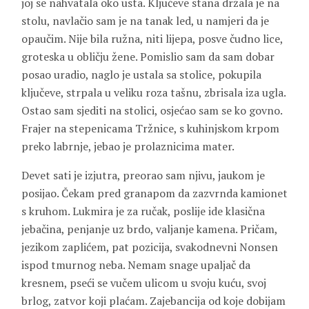
joj se nahvatala oko usta. Ključeve stana držala je na
stolu, navlačio sam je na tanak led, u namjeri da je
opaučim. Nije bila ružna, niti lijepa, posve čudno lice,
groteska u obličju žene. Pomislio sam da sam dobar
posao uradio, naglo je ustala sa stolice, pokupila
ključeve, strpala u veliku roza tašnu, zbrisala iza ugla.
Ostao sam sjediti na stolici, osjećao sam se ko govno.
Frajer na stepenicama Tržnice, s kuhinjskom krpom
preko labrnje, jebao je prolaznicima mater.
Devet sati je izjutra, preorao sam njivu, jaukom je
posijao. Čekam pred granapom da zazvrnda kamionet
s kruhom. Lukmira je za ručak, poslije ide klasična
jebačina, penjanje uz brdo, valjanje kamena. Pričam,
jezikom zaplićem, pat pozicija, svakodnevni Nonsen
ispod tmurnog neba. Nemam snage upaljač da
kresnem, pseći se vučem ulicom u svoju kuću, svoj
brlog, zatvor koji plaćam. Zajebancija od koje dobijam