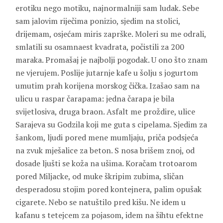
erotiku nego motiku, najnormalniji sam ludak. Sebe
sam jalovim riječima ponizio, sjedim na stolici,
drijemam, osjećam miris zaprške. Moleri su me odrali,
smlatili su osamnaest kvadrata, počistili za 200
maraka. Promašaj je najbolji pogodak. U ono što znam
ne vjerujem. Poslije jutarnje kafe u šolju s jogurtom
umutim prah korijena morskog čička. Izašao sam na
ulicu u raspar čarapama: jedna čarapa je bila
svijetlosiva, druga braon. Asfalt me proždire, ulice
Sarajeva su Godzila koji me guta s cipelama. Sjedim za
šankom, ljudi pored mene mumljaju, priča podsjeća
na zvuk mješalice za beton. S nosa brišem znoj, od
dosade ljušti se koža na ušima. Koračam trotoarom
pored Miljacke, od muke škripim zubima, sličan
desperadosu stojim pored kontejnera, palim opušak
cigarete. Nebo se natuštilo pred kišu. Ne idem u
kafanu s tetejcem za pojasom, idem na šihtu efektne