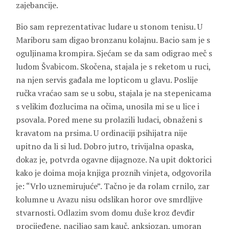
zajebancije.
Bio sam reprezentativac ludare u stonom tenisu. U
Mariboru sam digao bronzanu kolajnu. Bacio sam je s
oguljinama krompira. Sjećam se da sam odigrao meč s
ludom Švabicom. Skočena, stajala je s reketom u ruci,
na njen servis gađala me lopticom u glavu. Poslije
ručka vraćao sam se u sobu, stajala je na stepenicama
s velikim đozlucima na očima, unosila mi se u lice i
psovala. Pored mene su prolazili ludaci, obnaženi s
kravatom na prsima. U ordinaciji psihijatra nije
upitno da li si lud. Dobro jutro, trivijalna opaska,
dokaz je, potvrda ogavne dijagnoze. Na upit doktorici
kako je doima moja knjiga proznih vinjeta, odgovorila
je: “Vrlo uznemirujuće”. Tačno je da rolam crnilo, zar
kolumne u Avazu nisu odslikan horor ove smrdljive
stvarnosti. Odlazim svom domu duše kroz đevđir
procijeđene, naciljao sam kauč, anksiozan, umoran