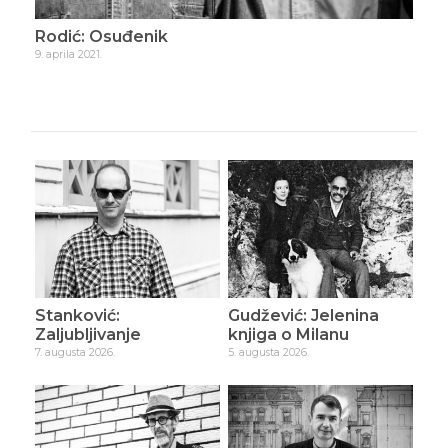
Rodić: Osuđenik
Rod
9. aprila 2021.
21. ap
Stanković:
Gudžević: Jelenina
Zaljubljivanje
knjiga o Milanu
7. augusta 2026.
5. augusta 2026.