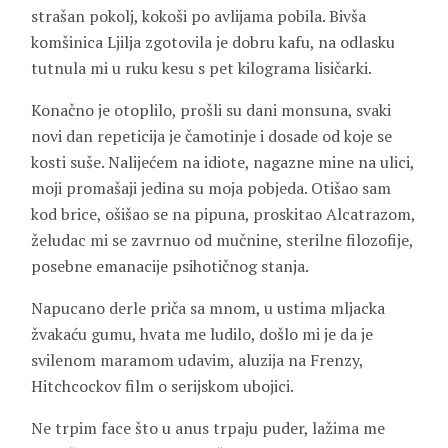
strašan pokolj, kokoši po avlijama pobila. Bivša
komšinica Ljilja zgotovila je dobru kafu, na odlasku
tutnula mi u ruku kesu s pet kilograma lisičarki.
Konačno je otoplilo, prošli su dani monsuna, svaki
novi dan repeticija je čamotinje i dosade od koje se
kosti suše. Nalijećem na idiote, nagazne mine na ulici,
moji promašaji jedina su moja pobjeda. Otišao sam
kod brice, ošišao se na pipuna, proskitao Alcatrazom,
želudac mi se zavrnuo od mučnine, sterilne filozofije,
posebne emanacije psihotičnog stanja.
Napucano derle priča sa mnom, u ustima mljacka
žvakaću gumu, hvata me ludilo, došlo mi je da je
svilenom maramom udavim, aluzija na Frenzy,
Hitchcockov film o serijskom ubojici.
Ne trpim face što u anus trpaju puder, lažima me