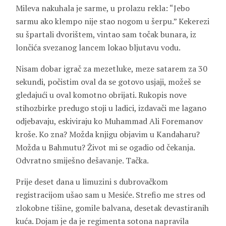
Mileva nakuhala je sarme, u prolazu rekla: “Jebo
sarmu ako klempo nije stao nogom u šerpu.” Kekerezi
su špartali dvorištem, vintao sam točak bunara, iz
lončića svezanog lancem lokao bljutavu vodu.
Nisam dobar igrač za mezetluke, meze satarem za 30
sekundi, počistim oval da se gotovo usjaji, možeš se
gledajući u oval komotno obrijati. Rukopis nove
stihozbirke predugo stoji u ladici, izdavači me lagano
odjebavaju, eskiviraju ko Muhammad Ali Foremanov
kroše. Ko zna? Možda knjigu objavim u Kandaharu?
Možda u Bahmutu? Život mi se ogadio od čekanja.
Odvratno smiješno dešavanje. Tačka.
Prije deset dana u limuzini s dubrovačkom
registracijom ušao sam u Mesiće. Strefio me stres od
zlokobne tišine, gomile balvana, desetak devastiranih
kuća. Dojam je da je regimenta sotona napravila