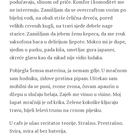
podučavaju, slinom od priče. Komfor i komoditet me
ne interesuju. Zamišljam da se overcraftom vozim po
bijeloj vodi, na obali strše čelična drveća, pored
velikih crvenih kugli, na travi sjede debele nage
starice. Zamišljam da jebem ženu kepeca, da me zvuk
saksofona baca u delirijum ljepote. Mokro mi je dupe,
sjedim u parku, pada kiša, smetljar gura japaner,
okreće glavu kao da nikad nije vidio ludaka.
Pobjegla Šemsa materina, ja nemam gdje. U mračnom
sam hodniku, zidove prstima pipam. Uštekao sam
mobilni da se puni, zvone zvona, čuvam apaurin u
džepu u slučaju belaja. Zajeb me vinuo u visine. Moj
šapat mračniji je od krika. Zelene kokoške kljucaju
travu, bijeli leševi trunu na crnom pijesku.
U cafe je ušao recitator teorije. Strašno. Prestrašno.
Svira, svira al bez baterija.