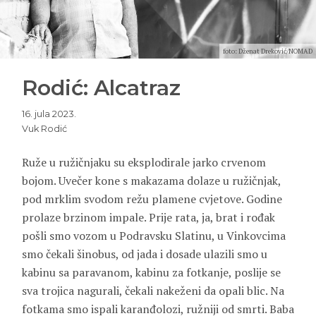
foto: Dženat Dreković/NOMAD
Rodić: Alcatraz
16. jula 2023.
Vuk Rodić
Ruže u ružičnjaku su eksplodirale jarko crvenom
bojom. Uvečer kone s makazama dolaze u ružičnjak,
pod mrklim svodom režu plamene cvjetove. Godine
prolaze brzinom impale. Prije rata, ja, brat i rođak
pošli smo vozom u Podravsku Slatinu, u Vinkovcima
smo čekali šinobus, od jada i dosade ulazili smo u
kabinu sa paravanom, kabinu za fotkanje, poslije se
sva trojica nagurali, čekali nakeženi da opali blic. Na
fotkama smo ispali karanđolozi, ružniji od smrti. Baba