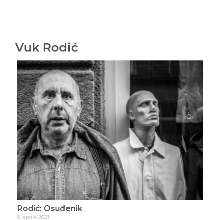
Vuk Rodić
Rodić: Osuđenik
Rod
9. aprila 2021.
21. ap