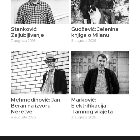
Stanković:
Gudžević: Jelenina
Zaljubljivanje
knjiga o Milanu
7. augusta 2026.
5. augusta 2026.
Mehmedinović: Jan
Marković:
Beran na izvoru
Elektrifikacija
Neretve
Tamnog vilajeta
4. augusta 2026.
3. augusta 2026.