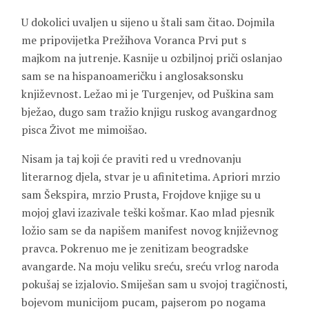
U dokolici uvaljen u sijeno u štali sam čitao. Dojmila
me pripovijetka Prežihova Voranca Prvi put s
majkom na jutrenje. Kasnije u ozbiljnoj priči oslanjao
sam se na hispanoameričku i anglosaksonsku
književnost. Ležao mi je Turgenjev, od Puškina sam
bježao, dugo sam tražio knjigu ruskog avangardnog
pisca Život me mimoišao.
Nisam ja taj koji će praviti red u vrednovanju
literarnog djela, stvar je u afinitetima. Apriori mrzio
sam Šekspira, mrzio Prusta, Frojdove knjige su u
mojoj glavi izazivale teški košmar. Kao mlad pjesnik
ložio sam se da napišem manifest novog književnog
pravca. Pokrenuo me je zenitizam beogradske
avangarde. Na moju veliku sreću, sreću vrlog naroda
pokušaj se izjalovio. Smiješan sam u svojoj tragičnosti,
bojevom municijom pucam, pajserom po nogama