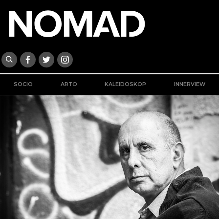
SOCIO
ARTO
KALEIDOSKOP
INNERVIEW