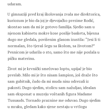
udaram.
U gimnaziji pred kraj školovanja zvala me direktorica,
kuriozum je bio da joj je djevojačko prezime Rodić,
skontao sam da mi je gotovo familija. Sjedio sam u
njenom kabinetu mokre kose poslije basketa, bijesna
dugo me gledala, povišenim glasom izustila: “Jesi li ti
normalan, što tjeraš šegu sa školom, sa životom?”
Pesnicom je udarila o sto, samo što me nije poslala u
pičku materinu.
Život mi je krvnički smečovao loptu, upijač je bio
preslab. Milo mi je što nisam šampion, još draže što
sam gubitnik, čudo da mi muda nisu odrezali iz
pakosti. Dugo sjedim, stolicu sam nažuljao, idealan
sam eksponat u muzeju voštanih figura Madame
Tussauds. Tornado praznine me oduvao. Dugo sjedim
u mraku, gledam kako sjene nestaju u vrtlogu