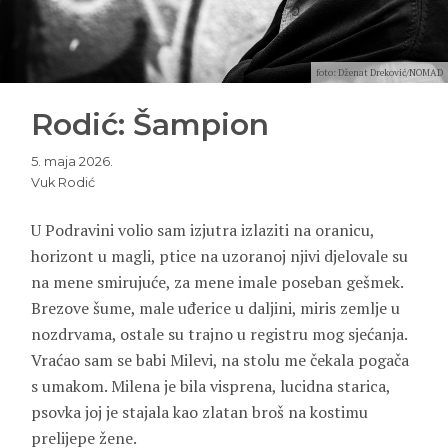
foto: Dženat Dreković/NOMAD
Rodić: Šampion
5. maja 2026.
Vuk Rodić
U Podravini volio sam izjutra izlaziti na oranicu,
horizont u magli, ptice na uzoranoj njivi djelovale su
na mene smirujuće, za mene imale poseban gešmek.
Brezove šume, male uđerice u daljini, miris zemlje u
nozdrvama, ostale su trajno u registru mog sjećanja.
Vraćao sam se babi Milevi, na stolu me čekala pogača
s umakom. Milena je bila visprena, lucidna starica,
psovka joj je stajala kao zlatan broš na kostimu
prelijepe žene.