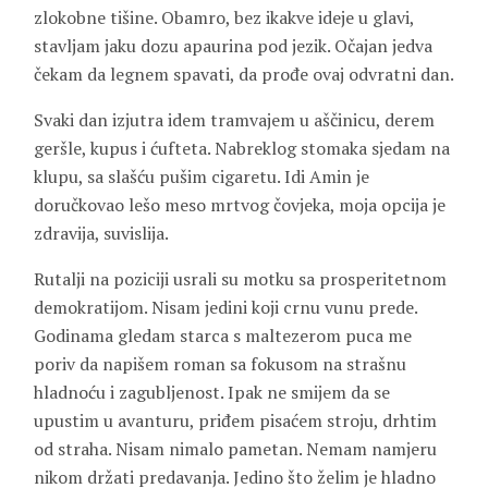
zlokobne tišine. Obamro, bez ikakve ideje u glavi,
stavljam jaku dozu apaurina pod jezik. Očajan jedva
čekam da legnem spavati, da prođe ovaj odvratni dan.
Svaki dan izjutra idem tramvajem u aščinicu, derem
geršle, kupus i ćufteta. Nabreklog stomaka sjedam na
klupu, sa slašću pušim cigaretu. Idi Amin je
doručkovao lešo meso mrtvog čovjeka, moja opcija je
zdravija, suvislija.
Rutalji na poziciji usrali su motku sa prosperitetnom
demokratijom. Nisam jedini koji crnu vunu prede.
Godinama gledam starca s maltezerom puca me
poriv da napišem roman sa fokusom na strašnu
hladnoću i zagubljenost. Ipak ne smijem da se
upustim u avanturu, priđem pisaćem stroju, drhtim
od straha. Nisam nimalo pametan. Nemam namjeru
nikom držati predavanja. Jedino što želim je hladno