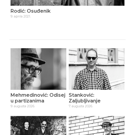
Rodić: Osuđenik
Rod
9. aprila 2021.
21. ap
Mehmedinović: Odisej
Stanković:
u partizanima
Zaljubljivanje
9. augusta 2026.
7. augusta 2026.