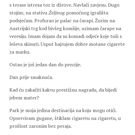
s terase istresa toz iz džezve. Navlači zavjesu. Dugo
stojim; na stativu
Željinog
pomoćnog igrališta
podsjećam. Profurao je palac na čarapi. Žurim na
Austrijski trg kod bivšeg komšije, uzimam čarape na
veresiju. Imam dojam da su komadi odjeće koje tuši s
leševa skinuti. Usput hajrujem dobre motane cigarete
za marku.
Ostao je još jedan dan do penzije.
Dan prije smaknuća.
Kad ću zakačiti kakvu prestižnu nagradu, da bijedi
jebem mater?
Park je moja jedina destinacija na koju mogu otići.
Opserviram gugane, štiklam cigaretu na cigaretu, u
prošlost zaronim bez peraja.