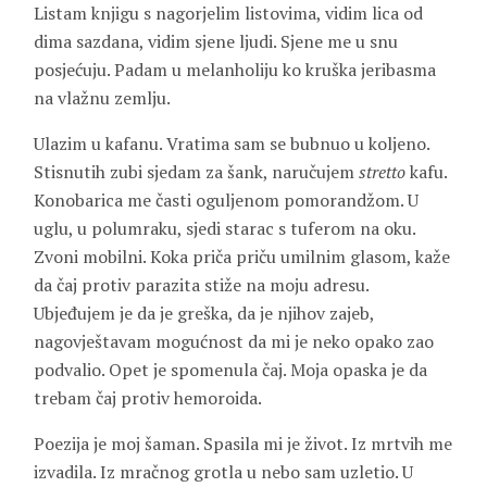
Listam knjigu s nagorjelim listovima, vidim lica od
dima sazdana, vidim sjene ljudi. Sjene me u snu
posjećuju. Padam u melanholiju ko kruška jeribasma
na vlažnu zemlju.
Ulazim u kafanu. Vratima sam se bubnuo u koljeno.
Stisnutih zubi sjedam za šank, naručujem
stretto
kafu.
Konobarica me časti oguljenom pomorandžom. U
uglu, u polumraku, sjedi starac s tuferom na oku.
Zvoni mobilni. Koka priča priču umilnim glasom, kaže
da čaj protiv parazita stiže na moju adresu.
Ubjeđujem je da je greška, da je njihov zajeb,
nagovještavam mogućnost da mi je neko opako zao
podvalio. Opet je spomenula čaj. Moja opaska je da
trebam čaj protiv hemoroida.
Poezija je moj šaman. Spasila mi je život. Iz mrtvih me
izvadila. Iz mračnog grotla u nebo sam uzletio. U