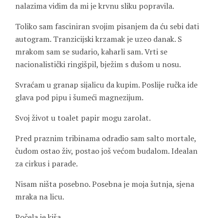
nalazima vidim da mi je krvnu sliku popravila.
Toliko sam fasciniran svojim pisanjem da ću sebi dati
autogram. Tranzicijski krzamak je uzeo danak. S
mrakom sam se sudario, kaharli sam. Vrti se
nacionalistički ringišpil, bježim s dušom u nosu.
Svraćam u granap sijalicu da kupim. Poslije ručka ide
glava pod pipu i šumeći magnezijum.
Svoj život u toalet papir mogu zarolat.
Pred praznim tribinama odradio sam salto mortale,
čudom ostao živ, postao još većom budalom. Idealan
za cirkus i parade.
Nisam ništa posebno. Posebna je moja šutnja, sjena
mraka na licu.
Počela je kiša.