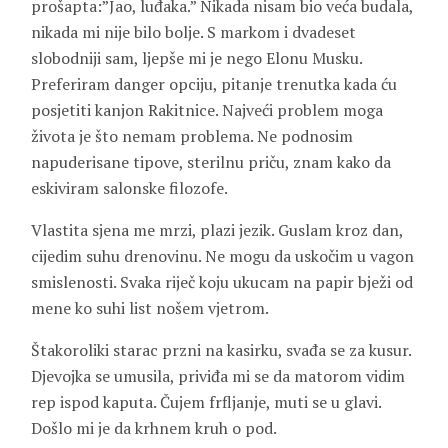
prošapta:”Jao, luđaka.” Nikada nisam bio veća budala,
nikada mi nije bilo bolje. S markom i dvadeset
slobodniji sam, ljepše mi je nego Elonu Musku.
Preferiram danger opciju, pitanje trenutka kada ću
posjetiti kanjon Rakitnice. Najveći problem moga
života je što nemam problema. Ne podnosim
napuderisane tipove, sterilnu priču, znam kako da
eskiviram salonske filozofe.
Vlastita sjena me mrzi, plazi jezik. Guslam kroz dan,
cijedim suhu drenovinu. Ne mogu da uskočim u vagon
smislenosti. Svaka riječ koju ukucam na papir bježi od
mene ko suhi list nošem vjetrom.
Štakoroliki starac przni na kasirku, svađa se za kusur.
Djevojka se umusila, priviđa mi se da matorom vidim
rep ispod kaputa. Čujem frfljanje, muti se u glavi.
Došlo mi je da krhnem kruh o pod.