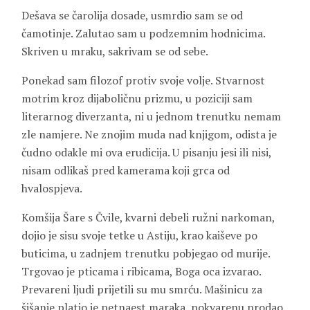
Dešava se čarolija dosade, usmrdio sam se od
čamotinje. Zalutao sam u podzemnim hodnicima.
Skriven u mraku, sakrivam se od sebe.
Ponekad sam filozof protiv svoje volje. Stvarnost
motrim kroz dijaboličnu prizmu, u poziciji sam
literarnog diverzanta, ni u jednom trenutku nemam
zle namjere. Ne znojim muda nad knjigom, odista je
čudno odakle mi ova erudicija. U pisanju jesi ili nisi,
nisam odlikaš pred kamerama koji grca od
hvalospjeva.
Komšija Šare s Čvile, kvarni debeli ružni narkoman,
dojio je sisu svoje tetke u Astiju, krao kaiševe po
buticima, u zadnjem trenutku pobjegao od murije.
Trgovao je pticama i ribicama, Boga oca izvarao.
Prevareni ljudi prijetili su mu smrću. Mašinicu za
šišanje platio je petnaest maraka, pokvarenu prodao