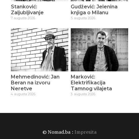
Stanković:
Gudžević: Jelenina
Zaljubljivanje
knjiga o Milanu
7. augusta 2026.
5. augusta 2026.
Mehmedinović: Jan
Marković:
Beran na izvoru
Elektrifikacija
Neretve
Tamnog vilajeta
4. augusta 2026.
3. augusta 2026.
© Nomad.ba :
Impresita