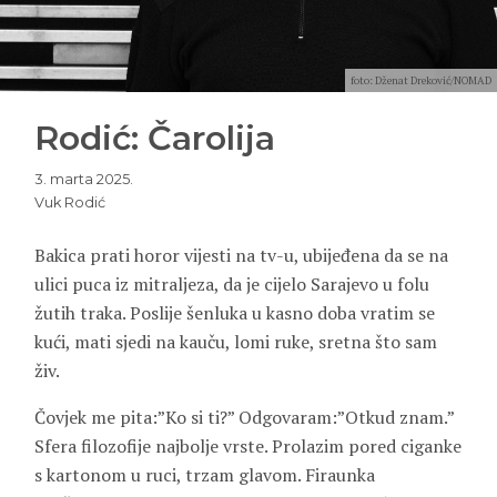
foto: Dženat Dreković/NOMAD
Rodić: Čarolija
3. marta 2025.
Vuk Rodić
Bakica prati horor vijesti na tv-u, ubijeđena da se na
ulici puca iz mitraljeza, da je cijelo Sarajevo u folu
žutih traka. Poslije šenluka u kasno doba vratim se
kući, mati sjedi na kauču, lomi ruke, sretna što sam
živ.
Čovjek me pita:”Ko si ti?” Odgovaram:”Otkud znam.”
Sfera filozofije najbolje vrste. Prolazim pored ciganke
s kartonom u ruci, trzam glavom. Firaunka