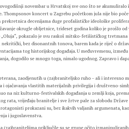
a ovogodišnji novembar u Hrvatskoj sve ono što se akumuliralo 
e. Thompsonov koncert u Zagrebu početkom jula nije bio počet
a prekretnica decenijama duge profašističke ideološke prolifera
žavanje okrugle obljetnice, trideset godina koliko je prošlo od
e „Oluja“, pokazalo je svu raskoš mitsko-fetišističkog tretma
i nekritički, bez disonantnih tonova, barem kada je riječ o drža
ntacijama tog historijskog događaja. U međuvremenu, između i
anja, dogodilo se mnogo toga, nimalo ugodnog. Zapravo i dap
eterana, zaodjenutih u (za)braniteljsko ruho – ali i interesno m
i ojačavanja vlastitih materijalnih privilegija i društveno-simb
uo na niz kulturno-festivalskih događanja u zemlji koja, prema
g rata, vrijeđaju branitelje i sve žrtve pale za slobodu Države 
i protagonisti prokazani su, bez ikakvih valjanih argumenata, ka
nja i jugoslavenstva.
(za)braniteljima priključile su se grupe očito izmanipuliranih 