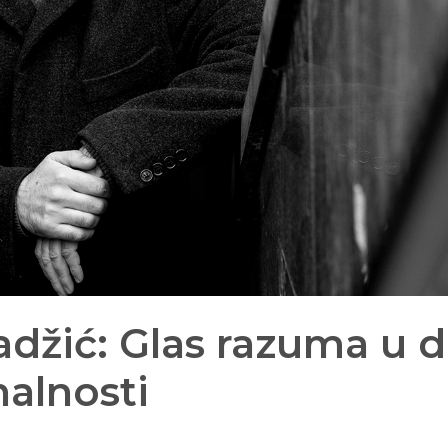
džić: Glas razuma u 
nalnosti