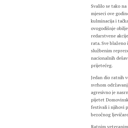
Svalilo se tako n
mjeseci ove godin
kulminacija i tačk
ovogodišnje obilje
redarstvene akcij
rata. Sve blaženo 
službenim repreze
nacionalnih dešav
prijetećeg.
Jedan dio ratnih v
svrhom održavanja 
agresivno je nasrn
pijetet Domovinsko
festivali i njihov
bezočnog ljevičare
Ratnim veteranima 