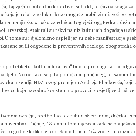
a, taj vječito potentan kolektivni subjekt, pričuvna snaga za 
 koju je relativno lako i brzo moguće mobilizirati, već po potre
a na manjinsku srpsku zajednicu, tog vječitog „Pedra“, dežurno
j Hrvatskoj. Atakirali su takvi na niz kulturnih događaja u sk
j. U tome su i djelomično uspjeli jer su neke manifestacije pre
otkazane su ili odgođene iz preventivnih razloga, zbog straha o
no pod etiketu „kulturnih ratova“ bilo bi preblago, a i neodgo
na djelu. No ne i ako se pita politički najmoćnijeg, pa samim tim
vjeka u zemlji, HDZ-ovog premijera Andreja Plenkovića, koji je
 ljevicu koja navodno konstantno provocira osjetljive društve
tvenom ozračju, prethodno tek rubno skiciranom, dočekali sm
ni novembar. Tačnije, 18. dan u tom mjesecu kada se obilježav
 četiri godine koliko je proteklo od tada. Državni je to praznik 