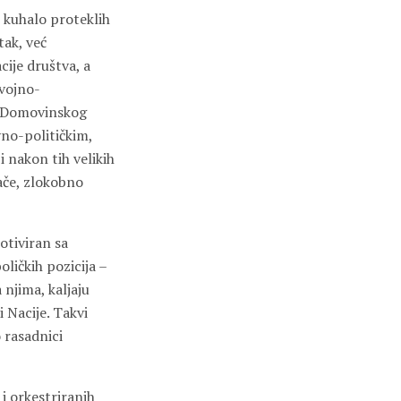
i kuhalo proteklih
ak, već
cije društva, a
 vojno-
na Domovinskog
vno-političkim,
 nakon tih velikih
ače, zlokobno
otiviran sa
oličkih pozicija –
 njima, kaljaju
i Nacije. Takvi
o rasadnici
i orkestriranih