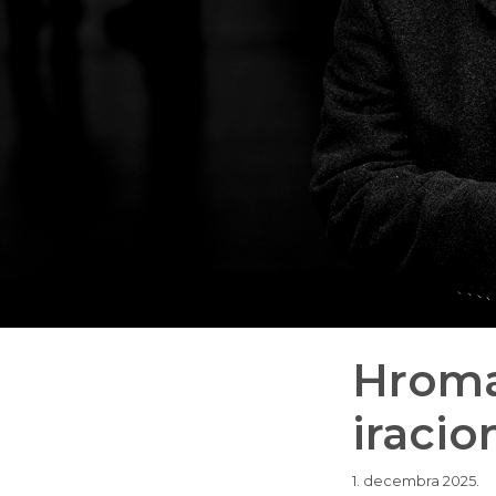
Hroma
iracio
1. decembra 2025.