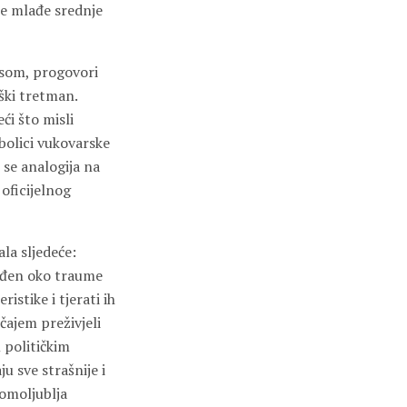
nje mlađe srednje
usom, progovori
oški tretman.
ći što misli
bolici vukovarske
i se analogija na
 oficijelnog
la sljedeće:
rađen oko traume
istike i tjerati ih
čajem preživjeli
 političkim
u sve strašnije i
domoljublja