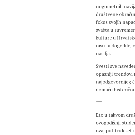
nogometnih navijač
društvene obračune
fokus svojih napad
svašta u suvremeno
kulture u Hrvatsko
nisu ni dogodile, 
nasilja.
Svesti sve navede
opasniji trendovi 
najodgovornijeg čo
domaću histeričnu
***
Eto u takvom druš
ovogodišnji stude
ovaj put trideset i