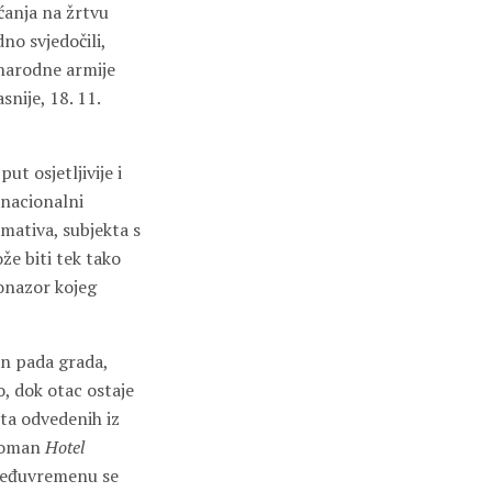
ćanja na žrtvu
no svjedočili,
 narodne armije
snije, 18. 11.
ut osjetljivije i
 nacionalni
ormativa, subjekta s
e biti tek tako
tonazor kojeg
on pada grada,
o, dok otac ostaje
ta odvedenih iz
 roman
Hotel
U međuvremenu se