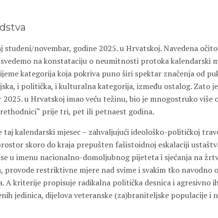
edstva
vaj studeni/novembar, godine 2025. u Hrvatskoj. Navedena očito
a svedemo na konstataciju o neumitnosti protoka kalendarski
ijeme kategorija koja pokriva puno širi spektar značenja od pu
ijska, i politička, i kulturalna kategorija, između ostalog. Zato je
2025. u Hrvatskoj imao veću težinu, bio je mnogostruko više
rethodnici“ prije tri, pet ili petnaest godina.
aj kalendarski mjesec – zahvaljujući ideološko-političkoj trav
prostor skoro do kraja prepušten fašistoidnoj eskalaciji ustašt
 se u imenu nacionalno-domoljubnog pijeteta i sjećanja na žrtv
 provode restriktivne mjere nad svime i svakim tko navodno 
 A kriterije propisuje radikalna politička desnica i agresivno 
enih jedinica, dijelova veteranske (za)braniteljske populacije 