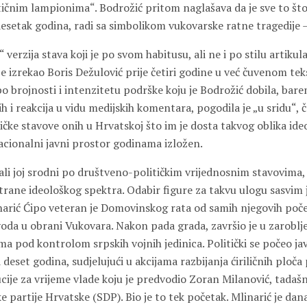
ičnim lampionima“. Bodrožić pritom naglašava da je sve to što 
esetak godina, radi sa simbolikom vukovarske ratne tragedije
verzija stava koji je po svom habitusu, ali ne i po stilu artikulac
 izrekao Boris Dežulović prije četiri godine u već čuvenom tek
o brojnosti i intenzitetu podrške koju je Bodrožić dobila, bare
i reakcija u vidu medijskih komentara, pogodila je „u sridu“, 
ičke stavove onih u Hrvatskoj što im je dosta takvog oblika ideo
acionalni javni prostor godinama izložen.
tali joj srodni po društveno-političkim vrijednosnim stavovima,
rane ideološkog spektra. Odabir figure za takvu ulogu sasvim j
inarić Ćipo veteran je Domovinskog rata od samih njegovih poč
oda u obrani Vukovara. Nakon pada grada, završio je u zaroblj
a pod kontrolom srpskih vojnih jedinica. Politički se počeo ja
d deset godina, sudjelujući u akcijama razbijanja ćiriličnih ploča
cije za vrijeme vlade koju je predvodio Zoran Milanović, tadašnj
 partije Hrvatske (SDP). Bio je to tek početak. Mlinarić je dan