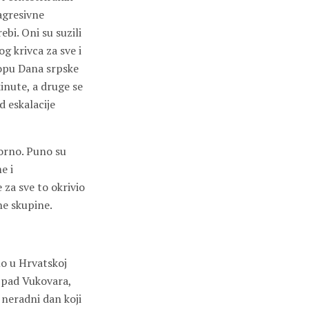
agresivne
bi. Oni su suzili
g krivca za sve i
lopu Dana srpske
kinute, a druge se
d eskalacije
vorno. Puno su
e i
 za sve to okrivio
ne skupine.
o u Hrvatskoj
a pad Vukovara,
i neradni dan koji