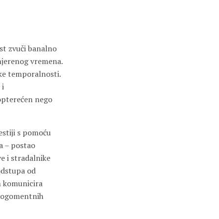
st zvuči banalno
 mjerenog vremena.
ke temporalnosti.
 i
 opterećen nego
estiji s pomoću
va – postao
e i stradalnike
odstupa od
ih komunicira
i nogomentnih