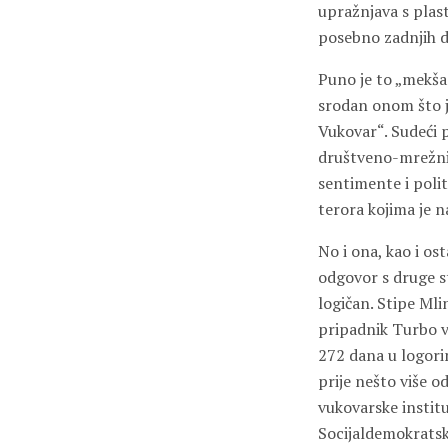
upražnjava s plast
posebno zadnjih d
Puno je to „mekša“ 
srodan onom što je
Vukovar“. Sudeći p
društveno-mrežnih 
sentimente i polit
terora kojima je n
No i ona, kao i os
odgovor s druge st
logičan. Stipe Ml
pripadnik Turbo v
272 dana u logorim
prije nešto više o
vukovarske institu
Socijaldemokratske