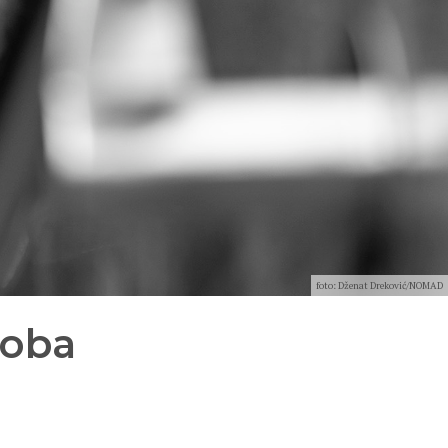
foto: Dženat Dreković/NOMAD
doba