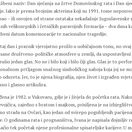
žbeni naziv: Dan sjećanja na žrtve Domovinskog rata i Dan sje
je. Iako je prema brojnim akterima koji su 1991. tome neposred
ao – ili osvojen od strane ostataka nekadašnje Jugoslavenske
nih velikosrpskih i četničkih paravojnih formacija – dva dana ka
užbeni datum komemoracije te nacionalne tragedije.
 taj dan i praznik vjerojatno prošlo u uobičajnom tonu, no ovaj p
sane društveno-političke atmosfere u zemlji, da uspostavljeni
šio jedan glas. No ne i bilo koji i bilo čiji glas. Glas je to perf
onalnom prtljagom snažnog simboličkog naboja koja joj ne mož
 oduzeta. Jer, to je njena biografija, njen život i izgrađen svje
no i glasno artikulira.
ena je 1982. u Vukovaru, gdje je i živjela do početka rata. Nak
vojčica, zajedno s bratom i majkom, prisiljena je na izbjeglištv
no strada na Ovčari, kao jedan od svirepo pogubljenih pacijena
e. O godinama rata i prognaništva, Ivana je napisala dojmljiv
označio tek početak njene profesionalne spisateljske karijere. 