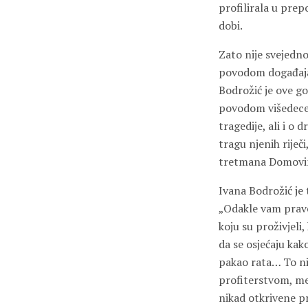
profilirala u prep
dobi.
Zato nije svejedn
povodom događajâ k
Bodrožić je ove go
povodom višedecen
tragedije, ali i o 
tragu njenih riječ
tretmana Domovins
Ivana Bodrožić je
„Odakle vam pravo 
koju su proživjeli
da se osjećaju kak
pakao rata… To ni
profiterstvom, med
nikad otkrivene pri