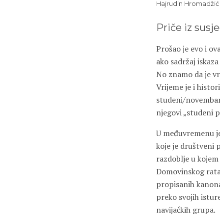
Hajrudin Hromadžić
Priče iz susj
Prošao je evo i o
ako sadržaj iskaz
No znamo da je vr
Vrijeme je i histor
studeni/novembar 
njegovi „studeni p
U međuvremenu je t
koje je društveni 
razdoblje u kojem
Domovinskog rata,
propisanih kanona.
preko svojih istur
navijačkih grupa.