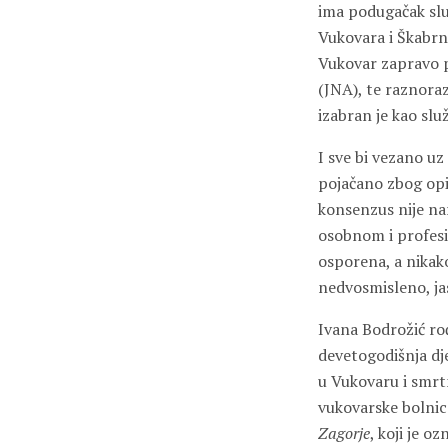
ima podugačak slu
Vukovara i Škabrn
Vukovar zapravo p
(JNA), te raznoraz
izabran je kao sl
I sve bi vezano uz
pojačano zbog opi
konsenzus nije naru
osobnom i profesi
osporena, a nikako
nedvosmisleno, jas
Ivana Bodrožić rođ
devetogodišnja dje
u Vukovaru i smrt
vukovarske bolnic
Zagorje
, koji je 