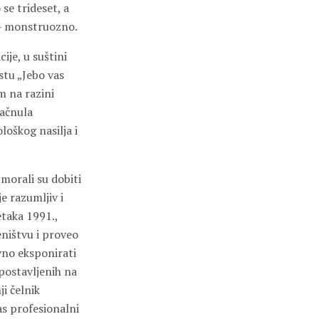
se trideset, a
 – monstruozno.
ije, u suštini
stu „Jebo vas
m na razini
čačnula
loškog nasilja i
 morali su dobiti
e razumljiv i
etaka 1991.,
eništvu i proveo
vno eksponirati
 postavljenih na
i čelnik
as profesionalni