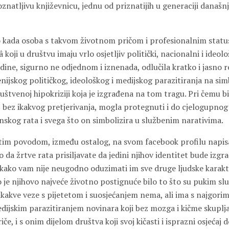
oznatljivu književnicu, jednu od priznatijih u generaciji današ
o kada osoba s takvom životnom pričom i profesionalnim stat
oji u društvu imaju vrlo osjetljiv politički, nacionalni i ideol
dine, sigurno ne odjednom i iznenada, odlučila kratko i jasno re
ijskog političkog, ideološkog i medijskog parazitiranja na sim
društvenoj hipokriziji koja je izgrađena na tom tragu. Pri čemu b
i, bez ikakvog pretjerivanja, mogla protegnuti i do cjelogupnog
kog rata i svega što on simbolizira u službenim narativima.
 tim povodom, između ostalog, na svom facebook profilu napisa
da žrtve rata prisiljavate da jedini njihov identitet bude izg
, kako vam nije neugodno oduzimati im sve druge ljudske karakter
o je njihovo najveće životno postignuće bilo to što su pukim slu
kakve veze s pijetetom i suosjećanjem nema, ali ima s najgorim
ijskim parazitiranjem novinara koji bez mozga i kičme skupljaj
če, i s onim dijelom društva koji svoj kičasti i isprazni osjećaj 