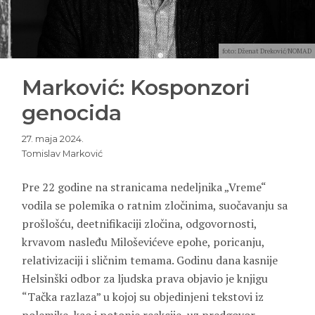
foto: Dženat Dreković/NOMAD
Marković: Kosponzori
genocida
27. maja 2024.
Tomislav Marković
Pre 22 godine na stranicama nedeljnika „Vreme“
vodila se polemika o ratnim zločinima, suočavanju sa
prošlošću, deetnifikaciji zločina, odgovornosti,
krvavom nasleđu Miloševićeve epohe, poricanju,
relativizaciji i sličnim temama. Godinu dana kasnije
Helsinški odbor za ljudska prava objavio je knjigu
“Tačka razlaza” u kojoj su objedinjeni tekstovi iz