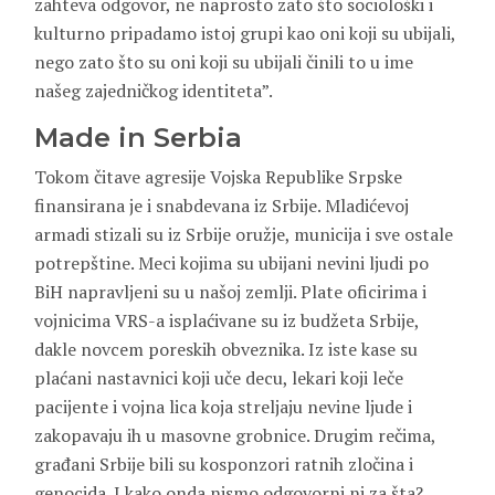
zahteva odgovor, ne naprosto zato što sociološki i
kulturno pripadamo istoj grupi kao oni koji su ubijali,
nego zato što su oni koji su ubijali činili to u ime
našeg zajedničkog identiteta”.
Made in Serbia
Tokom čitave agresije Vojska Republike Srpske
finansirana je i snabdevana iz Srbije. Mladićevoj
armadi stizali su iz Srbije oružje, municija i sve ostale
potrepštine. Meci kojima su ubijani nevini ljudi po
BiH napravljeni su u našoj zemlji. Plate oficirima i
vojnicima VRS-a isplaćivane su iz budžeta Srbije,
dakle novcem poreskih obveznika. Iz iste kase su
plaćani nastavnici koji uče decu, lekari koji leče
pacijente i vojna lica koja streljaju nevine ljude i
zakopavaju ih u masovne grobnice. Drugim rečima,
građani Srbije bili su kosponzori ratnih zločina i
genocida. I kako onda nismo odgovorni ni za šta?