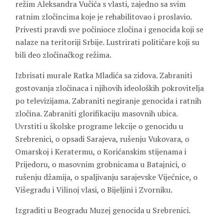
režim Aleksandra Vučića s vlasti, zajedno sa svim
ratnim zločincima koje je rehabilitovao i proslavio.
Privesti pravdi sve počinioce zločina i genocida koji se
nalaze na teritoriji Srbije. Lustrirati političare koji su
bili deo zločinačkog režima.
Izbrisati murale Ratka Mladića sa zidova. Zabraniti
gostovanja zločinaca i njihovih ideoloških pokrovitelja
po televizijama. Zabraniti negiranje genocida i ratnih
zločina. Zabraniti glorifikaciju masovnih ubica.
Uvrstiti u školske programe lekcije o genocidu u
Srebrenici, o opsadi Sarajeva, rušenju Vukovara, o
Omarskoj i Keratermu, o Korićanskim stijenama i
Prijedoru, o masovnim grobnicama u Batajnici, o
rušenju džamija, o spaljivanju sarajevske Vijećnice, o
Višegradu i Vilinoj vlasi, o Bijeljini i Zvorniku.
Izgraditi u Beogradu Muzej genocida u Srebrenici.