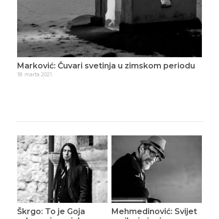
Marković: Čuvari svetinja u zimskom periodu
Mar
18. marta 2021.
7. apr
Škrgo: To je Goja
Mehmedinović: Svijet