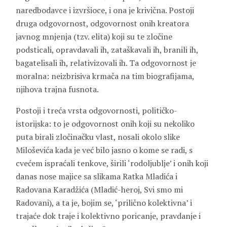
naredbodavce i izvršioce, i ona je krivična. Postoji
druga odgovornost, odgovornost onih kreatora
javnog mnjenja (tzv. elita) koji su te zločine
podsticali, opravdavali ih, zataškavali ih, branili ih,
bagatelisali ih, relativizovali ih. Ta odgovornost je
moralna: neizbrisiva krmača na tim biografijama,
njihova trajna fusnota.
Postoji i treća vrsta odgovornosti, političko-
istorijska: to je odgovornost onih koji su nekoliko
puta birali zločinačku vlast, nosali okolo slike
Miloševića kada je već bilo jasno o kome se radi, s
cvećem ispraćali tenkove, širili ‘rodoljublje’ i onih koji
danas nose majice sa slikama Ratka Mladića i
Radovana Karadžića (Mladić-heroj, Svi smo mi
Radovani), a ta je, bojim se, ‘prilično kolektivna’ i
trajaće dok traje i kolektivno poricanje, pravdanje i