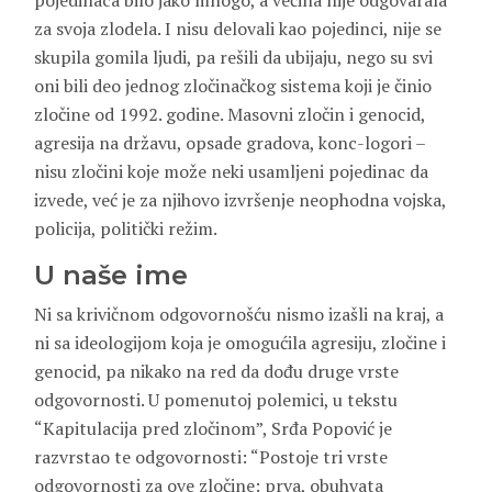
pojedinaca bilo jako mnogo, a većina nije odgovarala
za svoja zlodela. I nisu delovali kao pojedinci, nije se
skupila gomila ljudi, pa rešili da ubijaju, nego su svi
oni bili deo jednog zločinačkog sistema koji je činio
zločine od 1992. godine. Masovni zločin i genocid,
agresija na državu, opsade gradova, konc-logori –
nisu zločini koje može neki usamljeni pojedinac da
izvede, već je za njihovo izvršenje neophodna vojska,
policija, politički režim.
U naše ime
Ni sa krivičnom odgovornošću nismo izašli na kraj, a
ni sa ideologijom koja je omogućila agresiju, zločine i
genocid, pa nikako na red da dođu druge vrste
odgovornosti. U pomenutoj polemici, u tekstu
“Kapitulacija pred zločinom”, Srđa Popović je
razvrstao te odgovornosti: “Postoje tri vrste
odgovornosti za ove zločine: prva, obuhvata