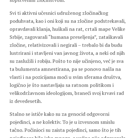
sopstvenim zločinstvom.
Svi ti aktivni učesnici udruženog zločinačkog
poduhvata, kao i oni koji su na zločine podstrekavali,
opravdavali klanja, huškali na rat, crtali mape Velike
Srbije, zagovarali “humana preseljenja”, zataškavali
zločine, relativizovali i negirali – trebalo bi da budu
lustrirani i stavljeni van javnog života, a neki od njih
su zaslužili i robiju. Pošto to nije učinjeno, već je sva
ta bulumenta amnestirana, pa se ponovo našla na
vlasti i na pozicijama moći u svim sferama društva,
logično je što nastavljaju sa ratnom politikom i
velikodržavnom ideologijom, braneći svoj krvavi rad
iz devedesetih.
Stalno se ističe kako su za genocid odgovorni
pojedinci, a ne kolektiv. To je u izvesnom smislu
tačno. Počinioci su zaista pojedinci, samo što je tih