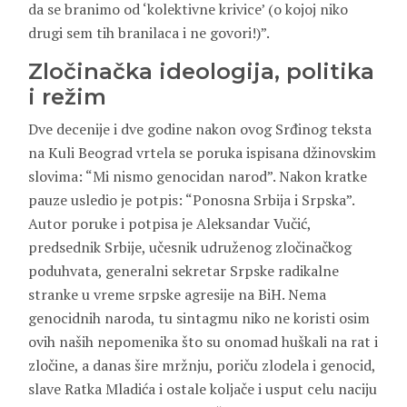
da se branimo od ‘kolektivne krivice’ (o kojoj niko
drugi sem tih branilaca i ne govori!)”.
Zločinačka ideologija, politika
i režim
Dve decenije i dve godine nakon ovog Srđinog teksta
na Kuli Beograd vrtela se poruka ispisana džinovskim
slovima: “Mi nismo genocidan narod”. Nakon kratke
pauze usledio je potpis: “Ponosna Srbija i Srpska”.
Autor poruke i potpisa je Aleksandar Vučić,
predsednik Srbije, učesnik udruženog zločinačkog
poduhvata, generalni sekretar Srpske radikalne
stranke u vreme srpske agresije na BiH. Nema
genocidnih naroda, tu sintagmu niko ne koristi osim
ovih naših nepomenika što su onomad huškali na rat i
zločine, a danas šire mržnju, poriču zlodela i genocid,
slave Ratka Mladića i ostale koljače i usput celu naciju