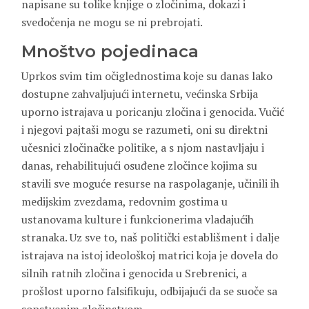
napisane su tolike knjige o zločinima, dokazi i
svedočenja ne mogu se ni prebrojati.
Mnoštvo pojedinaca
Uprkos svim tim očiglednostima koje su danas lako
dostupne zahvaljujući internetu, većinska Srbija
uporno istrajava u poricanju zločina i genocida. Vučić
i njegovi pajtaši mogu se razumeti, oni su direktni
učesnici zločinačke politike, a s njom nastavljaju i
danas, rehabilitujući osuđene zločince kojima su
stavili sve moguće resurse na raspolaganje, učinili ih
medijskim zvezdama, redovnim gostima u
ustanovama kulture i funkcionerima vladajućih
stranaka. Uz sve to, naš politički establišment i dalje
istrajava na istoj ideološkoj matrici koja je dovela do
silnih ratnih zločina i genocida u Srebrenici, a
prošlost uporno falsifikuju, odbijajući da se suoče sa