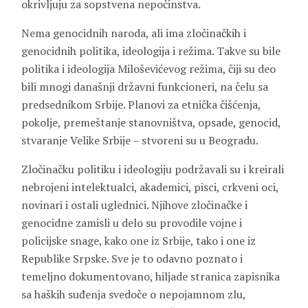
okrivljuju za sopstvena nepočinstva.
Nema genocidnih naroda, ali ima zločinačkih i
genocidnih politika, ideologija i režima. Takve su bile
politika i ideologija Miloševićevog režima, čiji su deo
bili mnogi današnji državni funkcioneri, na čelu sa
predsednikom Srbije. Planovi za etnička čišćenja,
pokolje, premeštanje stanovništva, opsade, genocid,
stvaranje Velike Srbije – stvoreni su u Beogradu.
Zločinačku politiku i ideologiju podržavali su i kreirali
nebrojeni intelektualci, akademici, pisci, crkveni oci,
novinari i ostali uglednici. Njihove zločinačke i
genocidne zamisli u delo su provodile vojne i
policijske snage, kako one iz Srbije, tako i one iz
Republike Srpske. Sve je to odavno poznato i
temeljno dokumentovano, hiljade stranica zapisnika
sa haških suđenja svedoče o nepojamnom zlu,