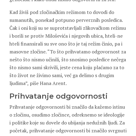
Kad živiš pod zločinačkim režimom to dovodi do
sumanutih, ponekad potpuno perverznih posledica.
Čak i oni koji su se suprotstavljali zlikovačkom režimu
i borili se protiv Miloševića i njegovih ubica, hteli-ne
hteli finansirali su sve ono što je taj režim činio, pa i
masovne zločine. “To što prihvatamo odgovornost za
nešto što nismo učinili, što snosimo posledice nečega
što nismo sami skrivili, jeste cena koju plaćamo za to
što život ne živimo sami, već ga delimo s drugim
ljudima”, piše Hana Arent.
Prihvatanje odgovornosti
Prihvatanje odgovornosti bi značilo da kažemo istinu
o zločinu, osudimo zločince, odreknemo se ideologije
i politike koje su dovele do ubijanja nedužnih ljudi. Za
početak, prihvatanje odgovornosti bi značilo svrgnuti