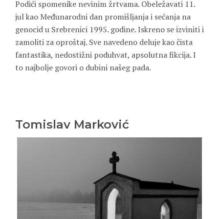
Podići spomenike nevinim žrtvama. Obeležavati 11.
jul kao Međunarodni dan promišljanja i sećanja na
genocid u Srebrenici 1995. godine. Iskreno se izviniti i
zamoliti za oproštaj. Sve navedeno deluje kao čista
fantastika, nedostižni poduhvat, apsolutna fikcija. I
to najbolje govori o dubini našeg pada.
Tomislav Marković