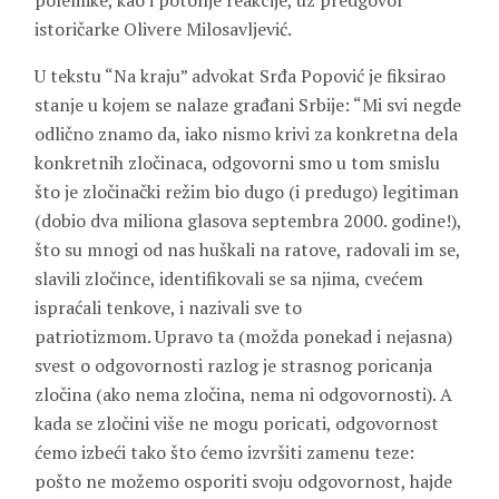
polemike, kao i potonje reakcije, uz predgovor
istoričarke Olivere Milosavljević.
U tekstu “Na kraju” advokat Srđa Popović je fiksirao
stanje u kojem se nalaze građani Srbije: “Mi svi negde
odlično znamo da, iako nismo krivi za konkretna dela
konkretnih zločinaca, odgovorni smo u tom smislu
što je zločinački režim bio dugo (i predugo) legitiman
(dobio dva miliona glasova septembra 2000. godine!),
što su mnogi od nas huškali na ratove, radovali im se,
slavili zločince, identifikovali se sa njima, cvećem
ispraćali tenkove, i nazivali sve to
patriotizmom. Upravo ta (možda ponekad i nejasna)
svest o odgovornosti razlog je strasnog poricanja
zločina (ako nema zločina, nema ni odgovornosti). A
kada se zločini više ne mogu poricati, odgovornost
ćemo izbeći tako što ćemo izvršiti zamenu teze:
pošto ne možemo osporiti svoju odgovornost, hajde