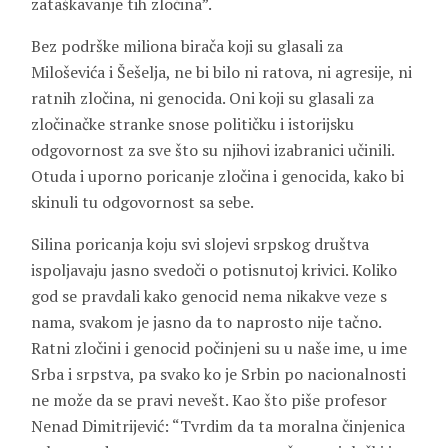
zataškavanje tih zločina”.
Bez podrške miliona birača koji su glasali za
Miloševića i Šešelja, ne bi bilo ni ratova, ni agresije, ni
ratnih zločina, ni genocida. Oni koji su glasali za
zločinačke stranke snose političku i istorijsku
odgovornost za sve što su njihovi izabranici učinili.
Otuda i uporno poricanje zločina i genocida, kako bi
skinuli tu odgovornost sa sebe.
Silina poricanja koju svi slojevi srpskog društva
ispoljavaju jasno svedoči o potisnutoj krivici. Koliko
god se pravdali kako genocid nema nikakve veze s
nama, svakom je jasno da to naprosto nije tačno.
Ratni zločini i genocid počinjeni su u naše ime, u ime
Srba i srpstva, pa svako ko je Srbin po nacionalnosti
ne može da se pravi nevešt. Kao što piše profesor
Nenad Dimitrijević: “Tvrdim da ta moralna činjenica