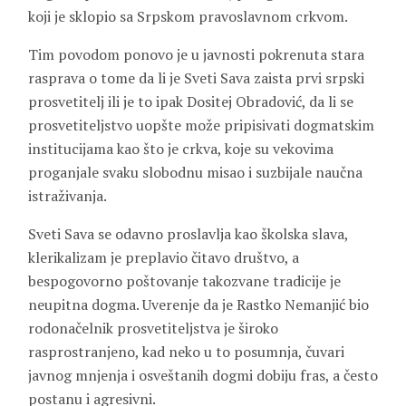
koji je sklopio sa Srpskom pravoslavnom crkvom.
Tim povodom ponovo je u javnosti pokrenuta stara
rasprava o tome da li je Sveti Sava zaista prvi srpski
prosvetitelj ili je to ipak Dositej Obradović, da li se
prosvetiteljstvo uopšte može pripisivati dogmatskim
institucijama kao što je crkva, koje su vekovima
proganjale svaku slobodnu misao i suzbijale naučna
istraživanja.
Sveti Sava se odavno proslavlja kao školska slava,
klerikalizam je preplavio čitavo društvo, a
bespogovorno poštovanje takozvane tradicije je
neupitna dogma. Uverenje da je Rastko Nemanjić bio
rodonačelnik prosvetiteljstva je široko
rasprostranjeno, kad neko u to posumnja, čuvari
javnog mnjenja i osveštanih dogmi dobiju fras, a često
postanu i agresivni.