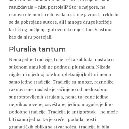
rasuždavaju – nisu postojali? Što je najgore, na
osnovu elementarnih uvida u stanje javnosti, reklo bi
se da pobrojane autore, ali i mnoge druge korifeje
kritičkog mišljenja gotovo niko nije čitao. Vaistinu,
kao da nisu postojali.
Pluralia tantum
Nema jedne tradicije, to je teška zabluda, nastala u
suženom umu koji ne podnosi pluralizam. Nikada
nigde, ni u jednoj iole kompleksnijoj kulturi nema
samo jedne tradicije. Tradicije su mnoge, raznolike,
raznovrsne, nasleđe je sačinjeno od međusobno
suprotstavljenih strujanja, nema tu jedne jedine
neprikosnovene, osveštane, jedino moguće, jedino
podobne tradicije. Tradicija je antigorštak – ne može
biti samo jedna. Da je sreće i podudarnosti
gramatičkih oblika sa stvarnošću, tradicija bi bila