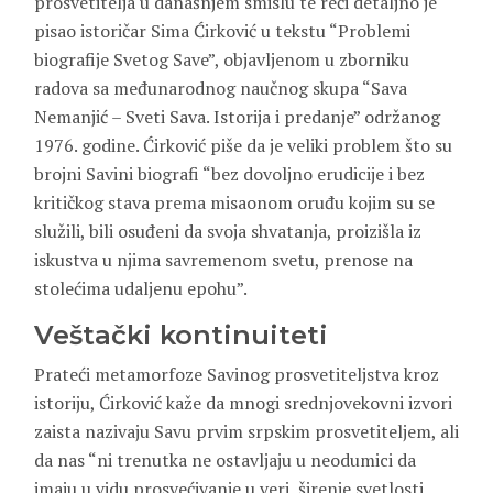
prosvetitelja u današnjem smislu te reči detaljno je
pisao istoričar Sima Ćirković u tekstu “Problemi
biografije Svetog Save”, objavljenom u zborniku
radova sa međunarodnog naučnog skupa “Sava
Nemanjić – Sveti Sava. Istorija i predanje” održanog
1976. godine. Ćirković piše da je veliki problem što su
brojni Savini biografi “bez dovoljno erudicije i bez
kritičkog stava prema misaonom oruđu kojim su se
služili, bili osuđeni da svoja shvatanja, proizišla iz
iskustva u njima savremenom svetu, prenose na
stolećima udaljenu epohu”.
Veštački kontinuiteti
Prateći metamorfoze Savinog prosvetiteljstva kroz
istoriju, Ćirković kaže da mnogi srednjovekovni izvori
zaista nazivaju Savu prvim srpskim prosvetiteljem, ali
da nas “ni trenutka ne ostavljaju u neodumici da
imaju u vidu prosvećivanje u veri, širenje svetlosti