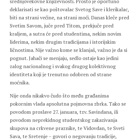
srednjovekovne književnosti. Prosto je oportuno
deklarisati se kao poštovalac Svetog Save i klerikalac,
biti na strani većine, na strani moći. Danas kleče pred
Svetim Savom, juče pred Titom, prekjuče pred
kraljem, a sutra će pred studentima, nekim novim
liderima, nekim drugim tradicijama i istorijskim
ličnostima. Nije važno kome se klanjaš, važno je da si
pognut. Jahači se menjaju, sedlo ostaje kao jedini
zalog nacionalnog i svakog drugog kolektivnog
identiteta koji je trenutno odobren od strane
moćnika.
Nije onda nikakvo čudo što među građanima
pokornim vlada apsolutna pojmovna zbrka. Tako se
povodom proslave 27. januara, tzv. Savindana, ili
povodom neprekidnog studentskog zakazivanja
skupova na crkvene praznike, te Vidovdan, te Sveti
Sava, te Sretenje – govori o negovanju tradicije,