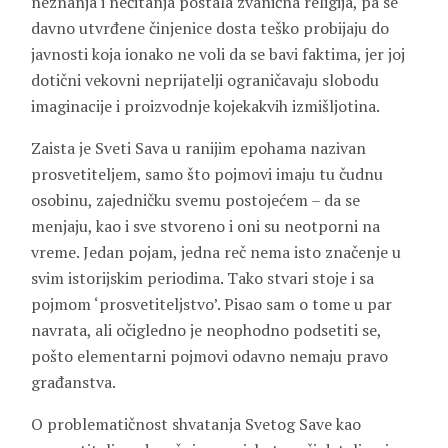
neznanja i nečitanja postala zvanična religija, pa se
davno utvrđene činjenice dosta teško probijaju do
javnosti koja ionako ne voli da se bavi faktima, jer joj
dotični vekovni neprijatelji ograničavaju slobodu
imaginacije i proizvodnje kojekakvih izmišljotina.
Zaista je Sveti Sava u ranijim epohama nazivan
prosvetiteljem, samo što pojmovi imaju tu čudnu
osobinu, zajedničku svemu postojećem – da se
menjaju, kao i sve stvoreno i oni su neotporni na
vreme. Jedan pojam, jedna reč nema isto značenje u
svim istorijskim periodima. Tako stvari stoje i sa
pojmom ‘prosvetiteljstvo’. Pisao sam o tome u par
navrata, ali očigledno je neophodno podsetiti se,
pošto elementarni pojmovi odavno nemaju pravo
građanstva.
O problematičnost shvatanja Svetog Save kao