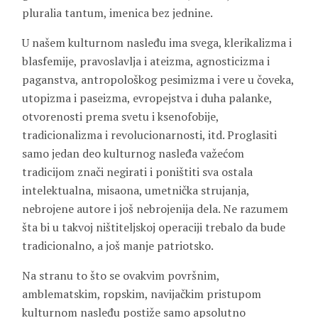
pluralia tantum, imenica bez jednine.
U našem kulturnom nasleđu ima svega, klerikalizma i
blasfemije, pravoslavlja i ateizma, agnosticizma i
paganstva, antropološkog pesimizma i vere u čoveka,
utopizma i paseizma, evropejstva i duha palanke,
otvorenosti prema svetu i ksenofobije,
tradicionalizma i revolucionarnosti, itd. Proglasiti
samo jedan deo kulturnog nasleđa važećom
tradicijom znači negirati i poništiti sva ostala
intelektualna, misaona, umetnička strujanja,
nebrojene autore i još nebrojenija dela. Ne razumem
šta bi u takvoj ništiteljskoj operaciji trebalo da bude
tradicionalno, a još manje patriotsko.
Na stranu to što se ovakvim površnim,
amblematskim, ropskim, navijačkim pristupom
kulturnom nasleđu postiže samo apsolutno