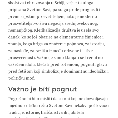
školstva i obrazovanja u Srbiji, već je ta uloga
pripisana Svetom Savi, pa su ga pride proglasili i
prvim srpskim prosvetiteljem, iako je moderno
prosvetiteljstvo živa negacija srednjovekovnog,
nemanjićkog. Klerikalizacija društva je uzela svoj
danak, ko se još obazire na elementarne činjenice i
znanja, koga briga za značenje pojmova, za istoriju,
za nasleđe, za razliku između crkvene i laičke
prosvećenosti. Važno je samo klanjati se trenutno
važećem idolu, klečati pred totemom, pognuti glavu
pred fetišom koji simbolizuje dominantnu ideološku i
političku moć.
Važno je biti pognut
Pogrešno bi bilo misliti da su oni koji ne dozvoljavaju
nijednu kritičku reč o Svetom Savi nekakvi poštovaoci
tradicije, istorije, hrišćanstva ili ljubitelji