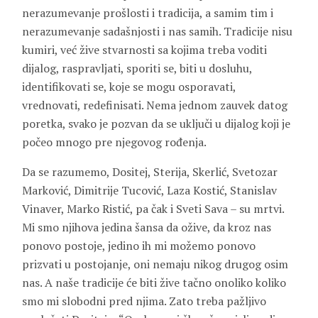
nerazumevanje prošlosti i tradicija, a samim tim i
nerazumevanje sadašnjosti i nas samih. Tradicije nisu
kumiri, već žive stvarnosti sa kojima treba voditi
dijalog, raspravljati, sporiti se, biti u dosluhu,
identifikovati se, koje se mogu osporavati,
vrednovati, redefinisati. Nema jednom zauvek datog
poretka, svako je pozvan da se uključi u dijalog koji je
počeo mnogo pre njegovog rođenja.
Da se razumemo, Dositej, Sterija, Skerlić, Svetozar
Marković, Dimitrije Tucović, Laza Kostić, Stanislav
Vinaver, Marko Ristić, pa čak i Sveti Sava – su mrtvi.
Mi smo njihova jedina šansa da ožive, da kroz nas
ponovo postoje, jedino ih mi možemo ponovo
prizvati u postojanje, oni nemaju nikog drugog osim
nas. A naše tradicije će biti žive tačno onoliko koliko
smo mi slobodni pred njima. Zato treba pažljivo