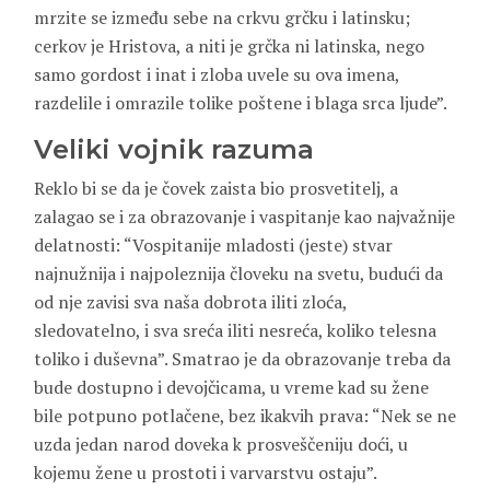
mrzite se između sebe na crkvu grčku i latinsku;
cerkov je Hristova, a niti je grčka ni latinska, nego
samo gordost i inat i zloba uvele su ova imena,
razdelile i omrazile tolike poštene i blaga srca ljude”.
Veliki vojnik razuma
Reklo bi se da je čovek zaista bio prosvetitelj, a
zalagao se i za obrazovanje i vaspitanje kao najvažnije
delatnosti: “Vospitanije mladosti (jeste) stvar
najnužnija i najpoleznija človeku na svetu, budući da
od nje zavisi sva naša dobrota iliti zloća,
sledovatelno, i sva sreća iliti nesreća, koliko telesna
toliko i duševna”. Smatrao je da obrazovanje treba da
bude dostupno i devojčicama, u vreme kad su žene
bile potpuno potlačene, bez ikakvih prava: “Nek se ne
uzda jedan narod doveka k prosveščeniju doći, u
kojemu žene u prostoti i varvarstvu ostaju”.