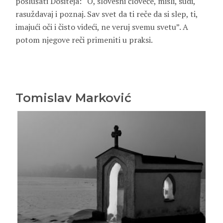
poslušati Dositeja: “O, slovesni človeče, misli, sudi,
rasuždavaj i poznaj. Sav svet da ti reče da si slep, ti,
imajući oči i čisto videći, ne veruj svemu svetu”. A
potom njegove reči primeniti u praksi.
Tomislav Marković