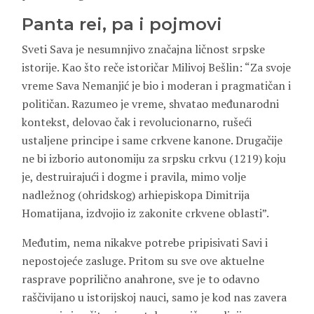
Panta rei, pa i pojmovi
Sveti Sava je nesumnjivo značajna ličnost srpske
istorije. Kao što reče istoričar Milivoj Bešlin: “Za svoje
vreme Sava Nemanjić je bio i moderan i pragmatičan i
političan. Razumeo je vreme, shvatao međunarodni
kontekst, delovao čak i revolucionarno, rušeći
ustaljene principe i same crkvene kanone. Drugačije
ne bi izborio autonomiju za srpsku crkvu (1219) koju
je, destruirajući i dogme i pravila, mimo volje
nadležnog (ohridskog) arhiepiskopa Dimitrija
Homatijana, izdvojio iz zakonite crkvene oblasti”.
Međutim, nema nikakve potrebe pripisivati Savi i
nepostojeće zasluge. Pritom su sve ove aktuelne
rasprave poprilično anahrone, sve je to odavno
raščivijano u istorijskoj nauci, samo je kod nas zavera