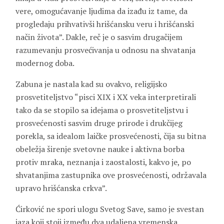
vere, omogućavanje ljudima da izađu iz tame, da
progledaju prihvativši hrišćansku veru i hrišćanski
način života”. Dakle, reč je o sasvim drugačijem
razumevanju prosvećivanja u odnosu na shvatanja
modernog doba.
Zabuna je nastala kad su ovakvo, religijsko
prosvetiteljstvo “pisci XIX i XX veka interpretirali
tako da se stopilo sa idejama o prosvetiteljstvu i
prosvećenosti sasvim druge prirode i drukčijeg
porekla, sa idealom laičke prosvećenosti, čija su bitna
obeležja širenje svetovne nauke i aktivna borba
protiv mraka, neznanja i zaostalosti, kakvo je, po
shvatanjima zastupnika ove prosvećenosti, održavala
upravo hrišćanska crkva”.
Ćirković ne spori ulogu Svetog Save, samo je svestan
jaza koji stoji između dva udaljena vremenska