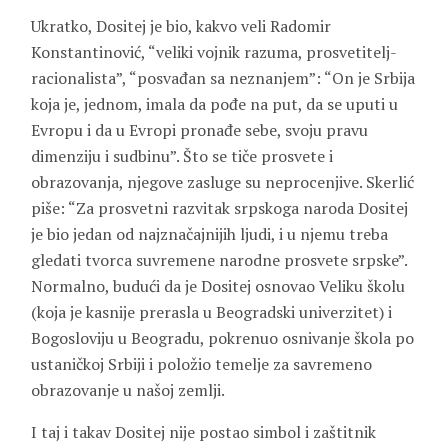
Ukratko, Dositej je bio, kakvo veli Radomir
Konstantinović, “veliki vojnik razuma, prosvetitelj-
racionalista”, “posvađan sa neznanjem”: “On je Srbija
koja je, jednom, imala da pođe na put, da se uputi u
Evropu i da u Evropi pronađe sebe, svoju pravu
dimenziju i sudbinu”. Što se tiče prosvete i
obrazovanja, njegove zasluge su neprocenjive. Skerlić
piše: “Za prosvetni razvitak srpskoga naroda Dositej
je bio jedan od najznačajnijih ljudi, i u njemu treba
gledati tvorca suvremene narodne prosvete srpske”.
Normalno, budući da je Dositej osnovao Veliku školu
(koja je kasnije prerasla u Beogradski univerzitet) i
Bogosloviju u Beogradu, pokrenuo osnivanje škola po
ustaničkoj Srbiji i položio temelje za savremeno
obrazovanje u našoj zemlji.
I taj i takav Dositej nije postao simbol i zaštitnik