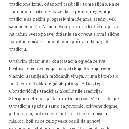
tradicionalizmu, odanosti tradiciji i tome slično. Pa se
ljudi pitaju zašto ne može da se pomiri negovanje
tradicije sa nekim progresivnim idejama, srednji vek
sa modernošću. A kad neko uputi koju kritičku opasku
na račun Svetog Save, držanja za crvena slova i slične
narodne običaje – odmah mu spočitaju da napada
tradiciju.
U takvim pitanjima i konstatacija ogleda se sva
beslovesnost ovdašnje javnosti koju kreiraju razni
vlasnici usamljenih moždanih vijuga. Njima bi trebalo
postaviti nekoliko logičnih pitanja. A Dositej
Obradović nije tradicija? Skerlić nije tradicija?
Sterijino delo ne spada u kulturno nasleđe i tradiciju?
U tradiciju spadaju samo zagovornici crkvene dogme,
jednoumlja, pokornosti, autoritarnosti, a pisci i
mislioci koji su se celog veka borili da njihovi
saplemenici slobodno misle i sve što čuju da sude i