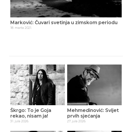
Marković: Čuvari svetinja u zimskom periodu
Mar
18. marta 2021.
7. apr
Škrgo: To je Goja
Mehmedinović: Svijet
rekao, nisam ja!
prvih sjećanja
31. jula 2026.
27. jula 2026.