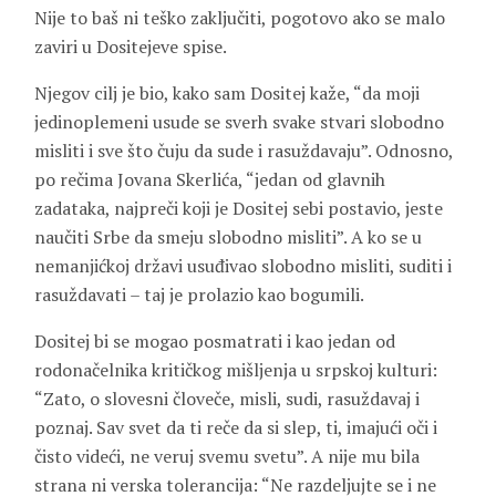
Nije to baš ni teško zaključiti, pogotovo ako se malo
zaviri u Dositejeve spise.
Njegov cilj je bio, kako sam Dositej kaže, “da moji
jedinoplemeni usude se sverh svake stvari slobodno
misliti i sve što čuju da sude i rasuždavaju”. Odnosno,
po rečima Jovana Skerlića, “jedan od glavnih
zadataka, najpreči koji je Dositej sebi postavio, jeste
naučiti Srbe da smeju slobodno misliti”. A ko se u
nemanjićkoj državi usuđivao slobodno misliti, suditi i
rasuždavati – taj je prolazio kao bogumili.
Dositej bi se mogao posmatrati i kao jedan od
rodonačelnika kritičkog mišljenja u srpskoj kulturi:
“Zato, o slovesni človeče, misli, sudi, rasuždavaj i
poznaj. Sav svet da ti reče da si slep, ti, imajući oči i
čisto videći, ne veruj svemu svetu”. A nije mu bila
strana ni verska tolerancija: “Ne razdeljujte se i ne