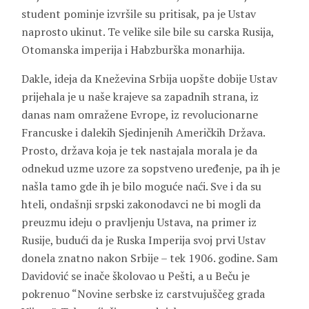
student pominje izvršile su pritisak, pa je Ustav
naprosto ukinut. Te velike sile bile su carska Rusija,
Otomanska imperija i Habzburška monarhija.
Dakle, ideja da Kneževina Srbija uopšte dobije Ustav
prijehala je u naše krajeve sa zapadnih strana, iz
danas nam omražene Evrope, iz revolucionarne
Francuske i dalekih Sjedinjenih Američkih Država.
Prosto, država koja je tek nastajala morala je da
odnekud uzme uzore za sopstveno uređenje, pa ih je
našla tamo gde ih je bilo moguće naći. Sve i da su
hteli, ondašnji srpski zakonodavci ne bi mogli da
preuzmu ideju o pravljenju Ustava, na primer iz
Rusije, budući da je Ruska Imperija svoj prvi Ustav
donela znatno nakon Srbije – tek 1906. godine. Sam
Davidović se inače školovao u Pešti, a u Beču je
pokrenuo “Novine serbske iz carstvujuščeg grada