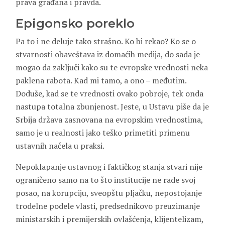
prava građana i pravda.
Epigonsko poreklo
Pa to i ne deluje tako strašno. Ko bi rekao? Ko se o
stvarnosti obaveštava iz domaćih medija, do sada je
mogao da zaključi kako su te evropske vrednosti neka
paklena rabota. Kad mi tamo, a ono – međutim.
Doduše, kad se te vrednosti ovako pobroje, tek onda
nastupa totalna zbunjenost. Jeste, u Ustavu piše da je
Srbija država zasnovana na evropskim vrednostima,
samo je u realnosti jako teško primetiti primenu
ustavnih načela u praksi.
Nepoklapanje ustavnog i faktičkog stanja stvari nije
ograničeno samo na to što institucije ne rade svoj
posao, na korupciju, sveopštu pljačku, nepostojanje
trodelne podele vlasti, predsednikovo preuzimanje
ministarskih i premijerskih ovlašćenja, klijentelizam,