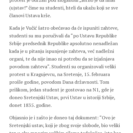
protest je održan pod sloganom „Bitno je da imaš
(u)stav!” čime su studenti, hteli da ukažu koji se sve
članovi Ustava krše.
Kada je Vučić šatro obećavao da će ispuniti zahteve,
studenti su mu poručivali da “po Ustavu Republike
Srbije predsednik Republike apsolutno nenadležan
kada je u pitanju ispunjenje zahteva, već nadležni
organi, te da nije imao ni potrebu da se izjašnjava
povodom zahteva“. Studenti su organizovali veliki
protest u Kragujevcu, na Sretenje, 15. februara
prošle godine, povodom Dana državnosti. Tom
prilikom, jedan student je gostovao na N1, gde je
doneo Sretenjski Ustav, prvi Ustav u istoriji Srbije,
donet 1835. godine.
Objasnio je i zašto je doneo taj dokument: “Ovo je
Sretenjski ustav, koji je zbog svoje slobode, bio veliki