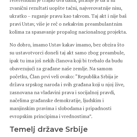
referendum je trajao dva dana, pitanje je da li su
zvanični rezultati uopšte tačni, najverovatnije nisu,
ukratko – ruganje pravu kao takvom. Taj akt i nije baš
pravi Ustav, više je reč o nekakvim preambulantnim
kolima za spasavanje propalog nacionalnog projekta.
No dobro, imamo Ustav kakav imamo, bez obzira što
su ustavotvorci doneli taj akt samo zbog preambule,
ipak tu ima još nekih članova koji bi trebalo da budu
obavezujući za građane naše zemlje. Na samom
početku, Član prvi veli ovako: “Republika Srbija je
država srpskog naroda i svih građana koji u njoj žive,
zasnovana na vladavini prava i socijalnoj pravdi,
načelima građanske demokratije, ljudskim i
manjinskim pravima i slobodama i pripadnosti
evropskim principima i vrednostima”.
Temelj države Srbije