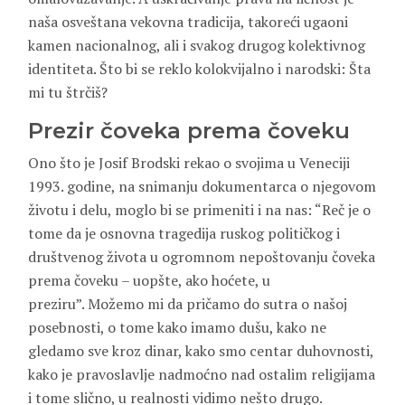
naša osveštana vekovna tradicija, takoreći ugaoni
kamen nacionalnog, ali i svakog drugog kolektivnog
identiteta. Što bi se reklo kolokvijalno i narodski: Šta
mi tu štrčiš?
Prezir čoveka prema čoveku
Ono što je Josif Brodski rekao o svojima u Veneciji
1993. godine, na snimanju dokumentarca o njegovom
životu i delu, moglo bi se primeniti i na nas: “Reč je o
tome da je osnovna tragedija ruskog političkog i
društvenog života u ogromnom nepoštovanju čoveka
prema čoveku – uopšte, ako hoćete, u
preziru”. Možemo mi da pričamo do sutra o našoj
posebnosti, o tome kako imamo dušu, kako ne
gledamo sve kroz dinar, kako smo centar duhovnosti,
kako je pravoslavlje nadmoćno nad ostalim religijama
i tome slično, u realnosti vidimo nešto drugo.