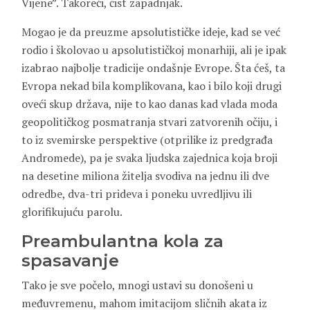
Vijene”. Takoreći, čist zapadnjak.
Mogao je da preuzme apsolutističke ideje, kad se već
rodio i školovao u apsolutističkoj monarhiji, ali je ipak
izabrao najbolje tradicije ondašnje Evrope. Šta ćeš, ta
Evropa nekad bila komplikovana, kao i bilo koji drugi
oveći skup država, nije to kao danas kad vlada moda
geopolitičkog posmatranja stvari zatvorenih očiju, i
to iz svemirske perspektive (otprilike iz predgrađa
Andromede), pa je svaka ljudska zajednica koja broji
na desetine miliona žitelja svodiva na jednu ili dve
odredbe, dva-tri prideva i poneku uvredljivu ili
glorifikujuću parolu.
Preambulantna kola za
spasavanje
Tako je sve počelo, mnogi ustavi su donošeni u
međuvremenu, mahom imitacijom sličnih akata iz