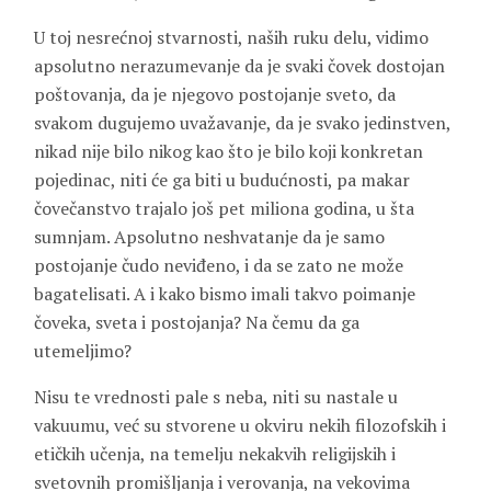
U toj nesrećnoj stvarnosti, naših ruku delu, vidimo
apsolutno nerazumevanje da je svaki čovek dostojan
poštovanja, da je njegovo postojanje sveto, da
svakom dugujemo uvažavanje, da je svako jedinstven,
nikad nije bilo nikog kao što je bilo koji konkretan
pojedinac, niti će ga biti u budućnosti, pa makar
čovečanstvo trajalo još pet miliona godina, u šta
sumnjam. Apsolutno neshvatanje da je samo
postojanje čudo neviđeno, i da se zato ne može
bagatelisati. A i kako bismo imali takvo poimanje
čoveka, sveta i postojanja? Na čemu da ga
utemeljimo?
Nisu te vrednosti pale s neba, niti su nastale u
vakuumu, već su stvorene u okviru nekih filozofskih i
etičkih učenja, na temelju nekakvih religijskih i
svetovnih promišljanja i verovanja, na vekovima