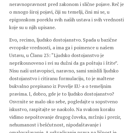
neravnopravnost pred zakonom i slične pojave. Reč je
o mnogo široj pojavi, čiji su temelji, čini mi se, u
epigonskom poreklu svih naših ustava i svih vrednosti
koje su u njih upisane.
Evo, recimo, ljudsko dostojanstvo. Spada u bazične
evropske vrednosti, a ima ga i poimence u našem
Ustavu, u Članu 23: “Ljudsko dostojanstvo je
neprikosnoveno i svi su dužni da ga poštuju i štite”.
Nisu naši ustavopisci, naravno, sami smislili ljudsko
dostojanstvo i citiranu formulaciju, to je maltene
bukvalno prepisano iz Povelje EU-a o temeljnim
pravima. I, dobro, gde je to ljudsko dostojanstvo?
Osvrnite se malo oko sebe, pogledajte u sopstveno
iskustvo, raspitajte se naokolo. Na svakom koraku
vidimo nepoštovanje drugog čoveka, mržnju i prezir,
nehumanost i bešćutnost, nipodaštavanje i
omalovažavanje. A uskraćivanje prava na ličnost je