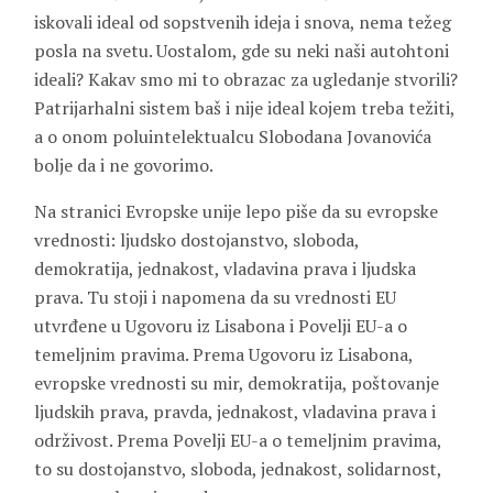
iskovali ideal od sopstvenih ideja i snova, nema težeg
posla na svetu. Uostalom, gde su neki naši autohtoni
ideali? Kakav smo mi to obrazac za ugledanje stvorili?
Patrijarhalni sistem baš i nije ideal kojem treba težiti,
a o onom poluintelektualcu Slobodana Jovanovića
bolje da i ne govorimo.
Na stranici Evropske unije lepo piše da su evropske
vrednosti: ljudsko dostojanstvo, sloboda,
demokratija, jednakost, vladavina prava i ljudska
prava. Tu stoji i napomena da su vrednosti EU
utvrđene u Ugovoru iz Lisabona i Povelji EU-a o
temeljnim pravima. Prema Ugovoru iz Lisabona,
evropske vrednosti su mir, demokratija, poštovanje
ljudskih prava, pravda, jednakost, vladavina prava i
održivost. Prema Povelji EU-a o temeljnim pravima,
to su dostojanstvo, sloboda, jednakost, solidarnost,