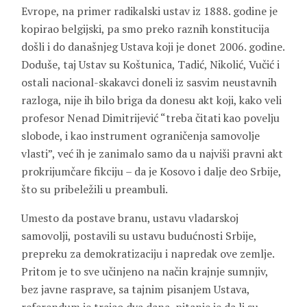
Evrope, na primer radikalski ustav iz 1888. godine je
kopirao belgijski, pa smo preko raznih konstitucija
došli i do današnjeg Ustava koji je donet 2006. godine.
Doduše, taj Ustav su Koštunica, Tadić, Nikolić, Vučić i
ostali nacional-skakavci doneli iz sasvim neustavnih
razloga, nije ih bilo briga da donesu akt koji, kako veli
profesor Nenad Dimitrijević “treba čitati kao povelju
slobode, i kao instrument ograničenja samovolje
vlasti”, već ih je zanimalo samo da u najviši pravni akt
prokrijumčare fikciju – da je Kosovo i dalje deo Srbije,
što su pribeležili u preambuli.
Umesto da postave branu, ustavu vladarskoj
samovolji, postavili su ustavu budućnosti Srbije,
prepreku za demokratizaciju i napredak ove zemlje.
Pritom je to sve učinjeno na način krajnje sumnjiv,
bez javne rasprave, sa tajnim pisanjem Ustava,