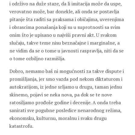
i održivo na duže staze, da li imitacija može da uspe,
verovatno može, bar donekle, ali onda se postavlja
pitanje šta raditi sa praksama i običajima, uverenjima
i obrascima ponašanja koji su u suprotnosti sa svim
onim što je upisano u najviši pravni akt. U svakom
slučaju, takve teme nisu beznačajne i marginalne, a
ne vidim da se o tome u javnosti raspravlja, niti da se
o tome ozbiljno razmišlja.
Dobro, nemamo baš ni mogućnosti za takve dispute i
promišljanja, jer smo vazda pod nekom diktaturom i
autokratijom, iz jedne srljamo u drugu, taman jednu
skinemo, pojavi se neka nova, pa dok se te nove
ratosiljamo prođoše godine i decenije. A onda treba
sanirati sve pogubne posledice nenarodnog režima,
ekonomsku, kulturnu, moralnu i svaku drugu
katastrofu.