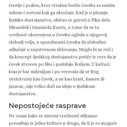
teorije i prakse, kroz strašnu borbu čoveka sa samim
sobom i svetom koji ga okružuje. Kad je u pitanju
ljudsko dostojanstvo, obično se govori o Piku dela
Mirandoli i Imanuelu Kantu, o tome da se ta
vrednost ukorenjena u čoveku ogleda u njegovoj
slobodi volje, u sposobnosti čoveka da slobodno
odlučuje o sopstvenom delovanju. Moglo bi se reći i
da koncept ljudskog dostojanstva potiče iz vere da je
čovek stvoren po liku i podobiju Božjem. U kulturi
koja je bar milenijum i po verovala da se Bog
otelotvorio kao čovek, a ne kao hrast, kamen ili
jazavac, nije teško doći na ideju o ljudskom
dostojanstvu.
Nepostojeće rasprave
Ne znam kako se sistemi vrednosti efikasno
presađuju iz jedne kulture u drugu, da li je to moguće