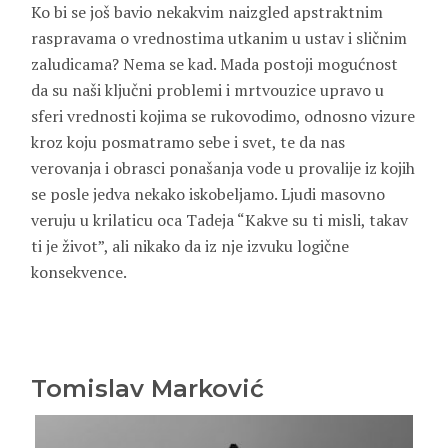
Ko bi se još bavio nekakvim naizgled apstraktnim
raspravama o vrednostima utkanim u ustav i sličnim
zaludicama? Nema se kad. Mada postoji mogućnost
da su naši ključni problemi i mrtvouzice upravo u
sferi vrednosti kojima se rukovodimo, odnosno vizure
kroz koju posmatramo sebe i svet, te da nas
verovanja i obrasci ponašanja vode u provalije iz kojih
se posle jedva nekako iskobeljamo. Ljudi masovno
veruju u krilaticu oca Tadeja “Kakve su ti misli, takav
ti je život”, ali nikako da iz nje izvuku logične
konsekvence.
Tomislav Marković