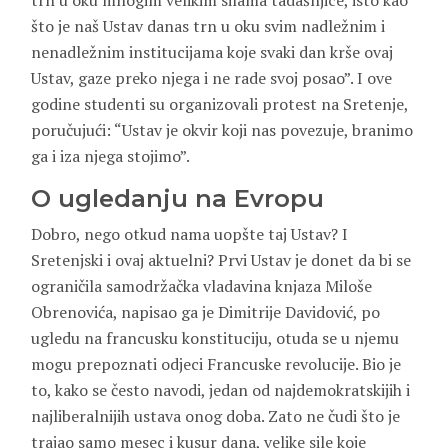
trn u oku mnogim velikim silama tadašnjice, isto kao
što je naš Ustav danas trn u oku svim nadležnim i
nenadležnim institucijama koje svaki dan krše ovaj
Ustav, gaze preko njega i ne rade svoj posao”. I ove
godine studenti su organizovali protest na Sretenje,
poručujući: “Ustav je okvir koji nas povezuje, branimo
ga i iza njega stojimo”.
O ugledanju na Evropu
Dobro, nego otkud nama uopšte taj Ustav? I
Sretenjski i ovaj aktuelni? Prvi Ustav je donet da bi se
ograničila samodržačka vladavina knjaza Miloše
Obrenovića, napisao ga je Dimitrije Davidović, po
ugledu na francusku konstituciju, otuda se u njemu
mogu prepoznati odjeci Francuske revolucije. Bio je
to, kako se često navodi, jedan od najdemokratskijih i
najliberalnijih ustava onog doba. Zato ne čudi što je
trajao samo mesec i kusur dana, velike sile koje