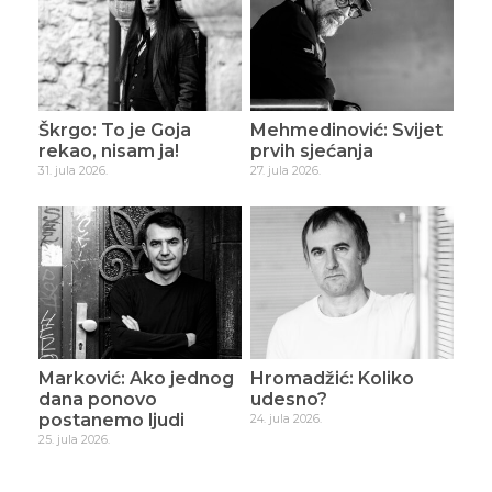
Škrgo: To je Goja
Mehmedinović: Svijet
rekao, nisam ja!
prvih sjećanja
31. jula 2026.
27. jula 2026.
Marković: Ako jednog
Hromadžić: Koliko
dana ponovo
udesno?
postanemo ljudi
24. jula 2026.
25. jula 2026.