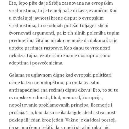
Eto, lepo piše da je Srbija zasnovana na evropskim
vrednostima, to je temelj naše države, zvanično. Kad
u ovdašnjoj javnosti krene disput o evropskim
vrednostima, tu se odmah potežu toljage i slični
čvornovati argumenti, pa iz tih silnih polemika tupim
predmetima čitalac nikako ne može da dokona šta je
uopšte predmet rasprave. Kao da su te vrednosti
nekakva tajna, ezoterično znanje dostupno samo
adeptima i posvećenicima.
Galama se uglavnom digne kad evropski političari
učine kakvu nepodopštinu, pa onda ovi silni
antizapadnjaci (na rečima) dignu dževu: Eto, to su te
evropske vrednosti, blud, nemoral, korupcija,
nepoštovanje proklamovanih principa, licemerje i
pročaja. Tja, kao da su se ikada igde ideal i stvarnost
poklapali jedan kroz jedan. Važno je da ideal postoji,
da se ima čemu težiti, da su neki strašni rabotnici