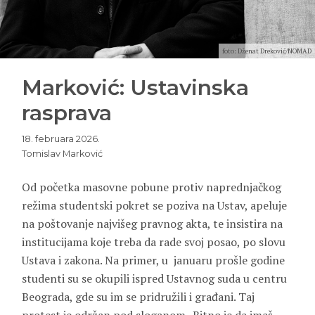
foto: Dženat Dreković/NOMAD
Marković: Ustavinska
rasprava
18. februara 2026.
Tomislav Marković
Od početka masovne pobune protiv naprednjačkog
režima studentski pokret se poziva na Ustav, apeluje
na poštovanje najvišeg pravnog akta, te insistira na
institucijama koje treba da rade svoj posao, po slovu
Ustava i zakona. Na primer, u januaru prošle godine
studenti su se okupili ispred Ustavnog suda u centru
Beograda, gde su im se pridružili i građani. Taj