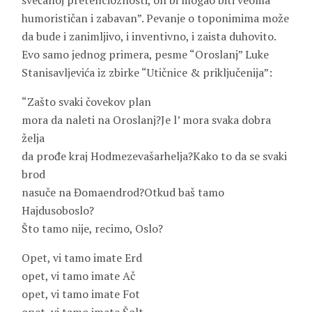
svečanoj pretencioznosti, on bi mogao biti veoma
humorističan i zabavan”. Pevanje o toponimima može
da bude i zanimljivo, i inventivno, i zaista duhovito.
Evo samo jednog primera, pesme “Oroslanj” Luke
Stanisavljevića iz zbirke “Utičnice & priključenija”:
“Zašto svaki čovekov plan
mora da naleti na Oroslanj?
Je l’ mora svaka dobra
želja
da prođe kraj Hodmezevašarhelja?Kako to da se svaki
brod
nasuče na Đomaendrod?Otkud baš tamo
Hajdusoboslo?
Što tamo nije, recimo, Oslo?
Opet, vi tamo imate Erd
opet, vi tamo imate Ač
opet, vi tamo imate Fot