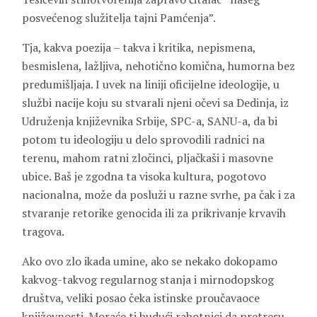
posvećenog služitelja tajni Pamćenja”.
Tja, kakva poezija – takva i kritika, nepismena,
besmislena, lažljiva, nehotično komična, humorna bez
predumišljaja. I uvek na liniji oficijelne ideologije, u
službi nacije koju su stvarali njeni očevi sa Dedinja, iz
Udruženja književnika Srbije, SPC-a, SANU-a, da bi
potom tu ideologiju u delo sprovodili radnici na
terenu, mahom ratni zločinci, pljačkaši i masovne
ubice. Baš je zgodna ta visoka kultura, pogotovo
nacionalna, može da posluži u razne svrhe, pa čak i za
stvaranje retorike genocida ili za prikrivanje krvavih
tragova.
Ako ovo zlo ikada umine, ako se nekako dokopamo
kakvog-takvog regularnog stanja i mirnodopskog
društva, veliki posao čeka istinske proučavaoce
književnosti. Moraće ti budući rabotnici da pretresu