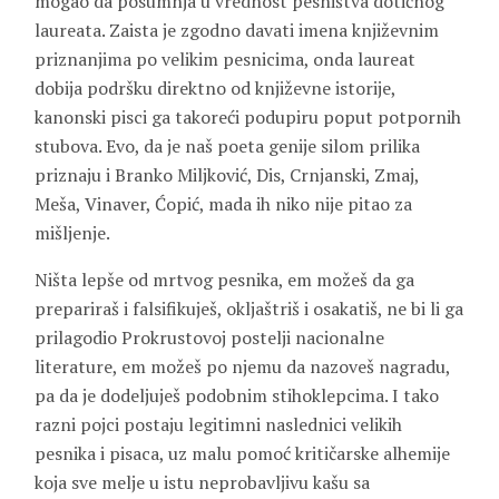
mogao da posumnja u vrednost pesništva dotičnog
laureata. Zaista je zgodno davati imena književnim
priznanjima po velikim pesnicima, onda laureat
dobija podršku direktno od književne istorije,
kanonski pisci ga takoreći podupiru poput potpornih
stubova. Evo, da je naš poeta genije silom prilika
priznaju i Branko Miljković, Dis, Crnjanski, Zmaj,
Meša, Vinaver, Ćopić, mada ih niko nije pitao za
mišljenje.
Ništa lepše od mrtvog pesnika, em možeš da ga
prepariraš i falsifikuješ, okljaštriš i osakatiš, ne bi li ga
prilagodio Prokrustovoj postelji nacionalne
literature, em možeš po njemu da nazoveš nagradu,
pa da je dodeljuješ podobnim stihoklepcima. I tako
razni pojci postaju legitimni naslednici velikih
pesnika i pisaca, uz malu pomoć kritičarske alhemije
koja sve melje u istu neprobavljivu kašu sa