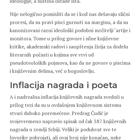
ideologije, a suština ostade ista.
Nije nelogično pomisliti da se i kod nas dešavaju slični
procesi, da su pravi pisci gurnuti na marginu, a da su
kanonizovani razni ideološki podobni mrčitelji ‘artije i
monitora. Tome u prilog govore i silne književne
kritike, akademski radovi i saopštenja žirija za dodelu
literarnih počasti u kojima sve vrvi od
pseudoteoloških pojmova, kao da ne govore o piscima
i književnim delima, već o bogoslovlju.
Inflacija nagrada i poeta
A i nadrealna inflacija književnih nagrada svedoči u
prilog tezi da su u ovdašnjem književnom sistemu
stvari duboko poremećene. Predrag Čudić je
svojevremeno napravio spisak od čak 387 književnih
nagrada u zemlji Srbiji. Veliki je poduhvat sve te
lovorike pobrojati, ali ovaj broj nije konačan, neke