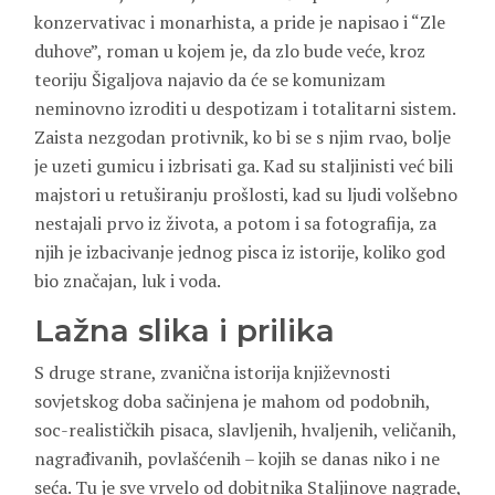
konzervativac i monarhista, a pride je napisao i “Zle
duhove”, roman u kojem je, da zlo bude veće, kroz
teoriju Šigaljova najavio da će se komunizam
neminovno izroditi u despotizam i totalitarni sistem.
Zaista nezgodan protivnik, ko bi se s njim rvao, bolje
je uzeti gumicu i izbrisati ga. Kad su staljinisti već bili
majstori u retuširanju prošlosti, kad su ljudi volšebno
nestajali prvo iz života, a potom i sa fotografija, za
njih je izbacivanje jednog pisca iz istorije, koliko god
bio značajan, luk i voda.
Lažna slika i prilika
S druge strane, zvanična istorija književnosti
sovjetskog doba sačinjena je mahom od podobnih,
soc-realističkih pisaca, slavljenih, hvaljenih, veličanih,
nagrađivanih, povlašćenih – kojih se danas niko i ne
seća. Tu je sve vrvelo od dobitnika Staljinove nagrade,