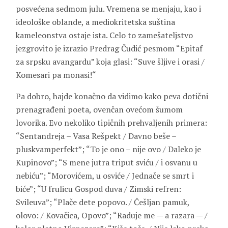
posvećena sedmom julu. Vremena se menjaju, kao i
ideološke oblande, a mediokritetska suština
kameleonstva ostaje ista. Celo to zamešateljstvo
jezgrovito je izrazio Predrag Čudić pesmom “Epitaf
za srpsku avangardu” koja glasi: “Suve šljive i orasi /
Komesari pa monasi!“
Pa dobro, hajde konačno da vidimo kako peva dotični
prenagrađeni poeta, ovenčan ovećom šumom
lovorika. Evo nekoliko tipičnih prehvaljenih primera:
“Sentandreja – Vasa Rešpekt / Davno beše –
pluskvamperfekt”; “To je ono – nije ovo / Daleko je
Kupinovo”; “S mene jutra triput sviću / i osvanu u
nebiću”; “Morovićem, u osviće / Jednače se smrt i
biće”; “U frulicu Gospod duva / Zimski refren:
Svileuva”; “Plače dete popovo. / Češljan pamuk,
olovo: / Kovačica, Opovo”; “Raduje me — a razara — /