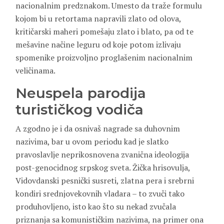
nacionalnim predznakom. Umesto da traže formulu
kojom bi u retortama napravili zlato od olova,
kritičarski maheri pomešaju zlato i blato, pa od te
mešavine načine leguru od koje potom izlivaju
spomenike proizvoljno proglašenim nacionalnim
veličinama.
Neuspela parodija
turističkog vodiča
A zgodno je i da osnivaš nagrade sa duhovnim
nazivima, bar u ovom periodu kad je slatko
pravoslavlje neprikosnovena zvanična ideologija
post-genocidnog srpskog sveta. Žička hrisovulja,
Vidovdanski pesnički susreti, zlatna pera i srebrni
kondiri srednjovekovnih vladara – to zvuči tako
produhovljeno, isto kao što su nekad zvučala
priznanja sa komunističkim nazivima, na primer ona