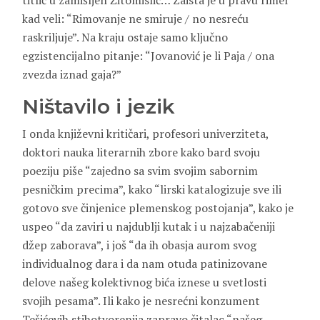
titlić u zamišljen Žitomislić… Zaista je u pravu rimer
kad veli: “Rimovanje ne smiruje / no nesreću
raskriljuje”. Na kraju ostaje samo ključno
egzistencijalno pitanje: “Jovanović je li Paja / ona
zvezda iznad gaja?”
Ništavilo i jezik
I onda književni kritičari, profesori univerziteta,
doktori nauka literarnih zbore kako bard svoju
poeziju piše “zajedno sa svim svojim sabornim
pesničkim precima”, kako “lirski katalogizuje sve ili
gotovo sve činjenice plemenskog postojanja”, kako je
uspeo “da zaviri u najdublji kutak i u najzabačeniji
džep zaborava”, i još “da ih obasja aurom svog
individualnog dara i da nam otuda patinizovane
delove našeg kolektivnog bića iznese u svetlosti
svojih pesama”. Ili kako je nesrećni konzument
Tešićevih stihotvorenija zapravo čitalac “našeg