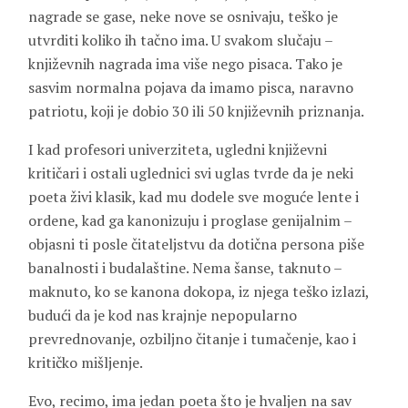
nagrade se gase, neke nove se osnivaju, teško je
utvrditi koliko ih tačno ima. U svakom slučaju –
književnih nagrada ima više nego pisaca. Tako je
sasvim normalna pojava da imamo pisca, naravno
patriotu, koji je dobio 30 ili 50 književnih priznanja.
I kad profesori univerziteta, ugledni književni
kritičari i ostali uglednici svi uglas tvrde da je neki
poeta živi klasik, kad mu dodele sve moguće lente i
ordene, kad ga kanonizuju i proglase genijalnim –
objasni ti posle čitateljstvu da dotična persona piše
banalnosti i budalaštine. Nema šanse, taknuto –
maknuto, ko se kanona dokopa, iz njega teško izlazi,
budući da je kod nas krajnje nepopularno
prevrednovanje, ozbiljno čitanje i tumačenje, kao i
kritičko mišljenje.
Evo, recimo, ima jedan poeta što je hvaljen na sav