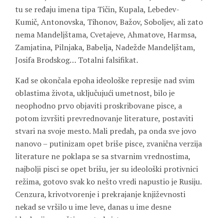
tu se ređaju imena tipa Tičin, Kupala, Lebedev-
Kumič, Antonovska, Tihonov, Bažov, Soboljev, ali zato
nema Mandeljštama, Cvetajeve, Ahmatove, Harmsa,
Zamjatina, Pilnjaka, Babelja, Nadežde Mandeljštam,
Josifa Brodskog… Totalni falsifikat.
Kad se okončala epoha ideološke represije nad svim
oblastima života, uključujući umetnost, bilo je
neophodno prvo objaviti proskribovane pisce, a
potom izvršiti prevrednovanje literature, postaviti
stvari na svoje mesto. Mali predah, pa onda sve jovo
nanovo – putinizam opet briše pisce, zvanična verzija
literature ne poklapa se sa stvarnim vrednostima,
najbolji pisci se opet brišu, jer su ideološki protivnici
režima, gotovo svak ko nešto vredi napustio je Rusiju.
Cenzura, krivotvorenje i prekrajanje književnosti
nekad se vršilo u ime leve, danas u ime desne