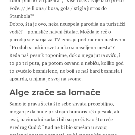
kolor platno Virpazara”; “Kiše toče. / Nije lako preko
Foče. // Je li ona / bosa, gola / stigla jutros do
Stambola?”
Dobro, šta je ovo, neka neuspela parodija na turistički
vodič? – pomisliće naivni čitalac. Možda je reč o
parodiji scenarija za TV emisiju pod radnim naslovom
“Prođoh srpskim svetom kroz naseljena mesta”?
Ređa naš pesnik toponime, dok s njega jutra sviću, i
to po tri puta, pa potom osvanu u nebiću, koliko god
to zvučalo besmisleno, ne boji se naš bard besmisla i
apsurda, u njima je svoj na svome.
Alge zrače sa lomače
Samo je prava šteta što sebe shvata preozbiljno,
mogao je da bude pristojan humoristički pesnik, ali
avaj, nacionalni zadaci bili su preči. Kao što reče
Predrag Čudić: “Kad ne bi bio smešan u svojoj