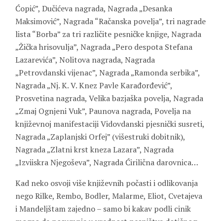
Ćopić”, Dučićeva nagrada, Nagrada „Desanka
Maksimović”, Nagrada “Račanska povelja”, tri nagrade
lista “Borba” za tri različite pesničke knjige, Nagrada
„Žička hrisovulja”, Nagrada „Pero despota Stefana
Lazarevića”, Nolitova nagrada, Nagrada
„Petrovdanski vijenac”, Nagrada „Ramonda serbika”,
Nagrada „Nj. K. V. Knez Pavle Karađorđević”,
Prosvetina nagrada, Velika bazjaška povelja, Nagrada
„Zmaj Ognjeni Vuk”, Paunova nagrada, Povelja na
književnoj manifestaciji Vidovdanski pjesnički susreti,
Nagrada „Zaplanjski Orfej” (višestruki dobitnik),
Nagrada „Zlatni krst kneza Lazara”, Nagrada
„Izviiskra Njegoševa”, Nagrada Ćirilična darovnica…
Kad neko osvoji više književnih počasti i odlikovanja
nego Rilke, Rembo, Bodler, Malarme, Eliot, Cvetajeva
i Mandeljštam zajedno – samo bi kakav podli cinik