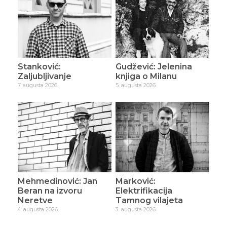
Stanković:
Gudžević: Jelenina
Zaljubljivanje
knjiga o Milanu
7. augusta 2026.
5. augusta 2026.
Mehmedinović: Jan
Marković:
Beran na izvoru
Elektrifikacija
Neretve
Tamnog vilajeta
4. augusta 2026.
3. augusta 2026.