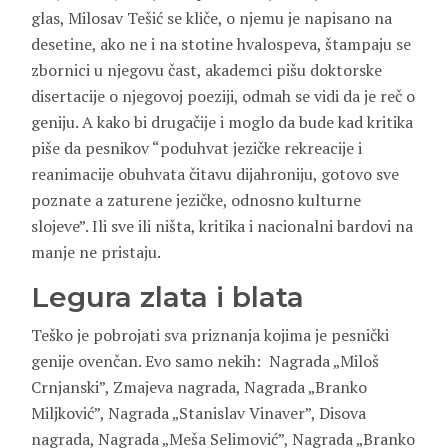
glas, Milosav Tešić se kliče, o njemu je napisano na
desetine, ako ne i na stotine hvalospeva, štampaju se
zbornici u njegovu čast, akademci pišu doktorske
disertacije o njegovoj poeziji, odmah se vidi da je reč o
geniju. A kako bi drugačije i moglo da bude kad kritika
piše da pesnikov “poduhvat jezičke rekreacije i
reanimacije obuhvata čitavu dijahroniju, gotovo sve
poznate a zaturene jezičke, odnosno kulturne
slojeve”. Ili sve ili ništa, kritika i nacionalni bardovi na
manje ne pristaju.
Legura zlata i blata
Teško je pobrojati sva priznanja kojima je pesnički
genije ovenčan. Evo samo nekih: Nagrada „Miloš
Crnjanski”, Zmajeva nagrada, Nagrada „Branko
Miljković”, Nagrada „Stanislav Vinaver”, Disova
nagrada, Nagrada „Meša Selimović”, Nagrada „Branko