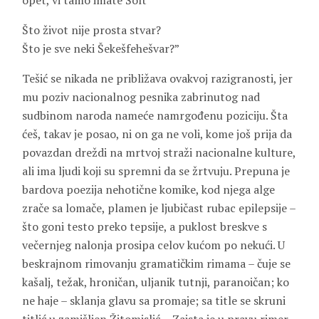
opet, vi tamo imate Šolt
Što život nije prosta stvar?
Što je sve neki Šekešfehešvar?”
Tešić se nikada ne približava ovakvoj razigranosti, jer
mu poziv nacionalnog pesnika zabrinutog nad
sudbinom naroda nameće namrgođenu poziciju. Šta
ćeš, takav je posao, ni on ga ne voli, kome još prija da
povazdan dreždi na mrtvoj straži nacionalne kulture,
ali ima ljudi koji su spremni da se žrtvuju. Prepuna je
bardova poezija nehotične komike, kod njega alge
zrače sa lomače, plamen je ljubičast rubac epilepsije –
što goni testo preko tepsije, a puklost breskve s
večernjeg nalonja prosipa celov kućom po nekući. U
beskrajnom rimovanju gramatičkim rimama – čuje se
kašalj, težak, hroničan, uljanik tutnji, paranoičan; ko
ne haje – sklanja glavu sa promaje; sa title se skruni