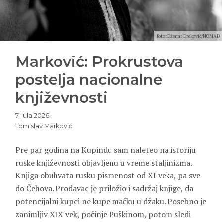
foto: Dženat Dreković/NOMAD
Marković: Prokrustova
postelja nacionalne
književnosti
7. jula 2026.
Tomislav Marković
Pre par godina na Kupindu sam naleteo na istoriju
ruske književnosti objavljenu u vreme staljinizma.
Knjiga obuhvata rusku pismenost od XI veka, pa sve
do Čehova. Prodavac je priložio i sadržaj knjige, da
potencijalni kupci ne kupe mačku u džaku. Posebno je
zanimljiv XIX vek, počinje Puškinom, potom sledi