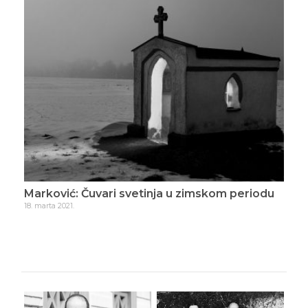
m periodu
Marković: Mrtvi su njihovo životno delo
7. aprila 2021.