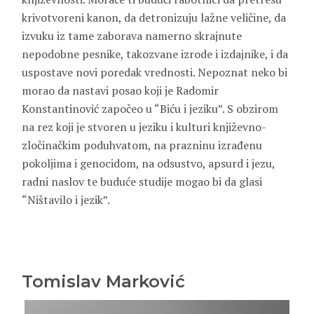
krivotvoreni kanon, da detronizuju lažne veličine, da
izvuku iz tame zaborava namerno skrajnute
nepodobne pesnike, takozvane izrode i izdajnike, i da
uspostave novi poredak vrednosti. Nepoznat neko bi
morao da nastavi posao koji je Radomir
Konstantinović započeo u “Biću i jeziku”. S obzirom
na rez koji je stvoren u jeziku i kulturi književno-
zločinačkim poduhvatom, na prazninu izrađenu
pokoljima i genocidom, na odsustvo, apsurd i jezu,
radni naslov te buduće studije mogao bi da glasi
“Ništavilo i jezik”.
Tomislav Marković