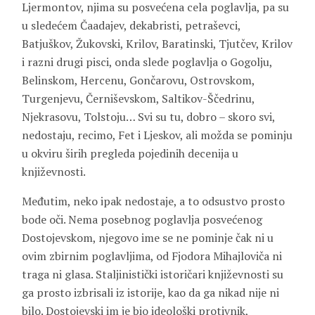
Ljermontov, njima su posvećena cela poglavlja, pa su
u sledećem Čaadajev, dekabristi, petraševci,
Batjuškov, Žukovski, Krilov, Baratinski, Tjutčev, Krilov
i razni drugi pisci, onda slede poglavlja o Gogolju,
Belinskom, Hercenu, Gončarovu, Ostrovskom,
Turgenjevu, Černiševskom, Saltikov-Ščedrinu,
Njekrasovu, Tolstoju… Svi su tu, dobro – skoro svi,
nedostaju, recimo, Fet i Ljeskov, ali možda se pominju
u okviru širih pregleda pojedinih decenija u
književnosti.
Međutim, neko ipak nedostaje, a to odsustvo prosto
bode oči. Nema posebnog poglavlja posvećenog
Dostojevskom, njegovo ime se ne pominje čak ni u
ovim zbirnim poglavljima, od Fjodora Mihajloviča ni
traga ni glasa. Staljinistički istoričari književnosti su
ga prosto izbrisali iz istorije, kao da ga nikad nije ni
bilo. Dostojevski im je bio ideološki protivnik,