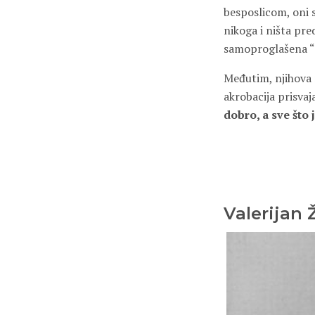
besposlicom, oni s
nikoga i ništa pre
samoproglašena “el
Međutim, njihova r
akrobacija prisva
dobro, a sve što 
Valerijan 