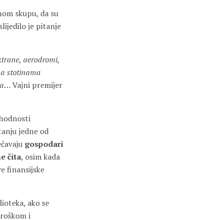
dnom skupu, da su
slijedilo je pitanje
ektrane, aerodromi,
 sa stotinama
na
… Vajni premijer
phodnosti
tanju jedne od
ječavaju
gospodari
e čita
, osim kada
ve finansijske
ioteka, ako se
troškom i