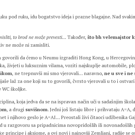
 ruku pod ruku, idu bogatstvo ideja i prazne blagajne. Nad sva
isliti, to brod ne može prevesti…
Također,
što bh velemajstor k
živ ne može ni zamisliti.
 govorili da ćemo u Neumu izgraditi Hong Kong, u Hercegovini
ka, živjeti u luksuznim vilama, voziti najskuplje automobile, plo
šikom
, ne trepnuvši mi smo vjerovali… naravno,
ne u sve i ne 
jaše laž za one koji su to govorili, čvrsto vjerovali u to i ostvaril
 WC školjke.
sciplina, koja jedva da se na ispravan način uči u sadašnjim škol
nom
, a drugi
suvišnom
. Jedni još listaju libre i prihvataju A=A, 
net i njihovo geslo je A=AI… Preostali živi čitaoci udžbenika Ga
 u razgovoru sa pripadnicima novopridošlih ili novonadošlih g
ke principe i aksiome, a ovi novi i najnoviji Zemljani, radije se 