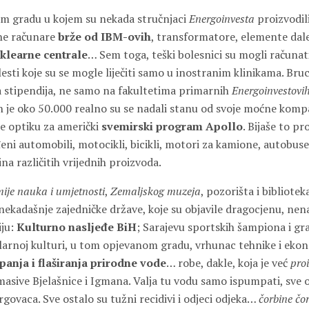
om gradu u kojem su nekada stručnjaci
Energoinvesta
proizvodil
ne računare
brže od IBM-ovih
, transformatore, elemente dal
klearne centrale
… Sem toga, teški bolesnici su mogli računat
lesti koje su se mogle liječiti samo u inostranim klinikama. Bru
na stipendija, ne samo na fakultetima primarnih
Energoinvestovi
ih je oko 50.000 realno su se nadali stanu od svoje moćne komp
 je optiku za američki
svemirski program Apollo
. Bijaše to p
ni automobili, motocikli, bicikli, motori za kamione, autobuse
ina različitih vrijednih proizvoda.
je nauka i umjetnosti
,
Zemaljskog muzeja
, pozorišta i bibliotek
nekadašnje zajedničke države, koje su objavile dragocjenu, ne
iju:
Kulturno nasljeđe BiH
; Sarajevu sportskih šampiona i gra
arnoj kulturi, u tom opjevanom gradu, vrhunac tehnike i ekon
anja i flaširanja prirodne vode
… robe, dakle, koja je već
pro
masive Bjelašnice i Igmana. Valja tu vodu samo ispumpati, sve o
trgovaca. Sve ostalo su tužni recidivi i odjeci odjeka…
čorbine čo