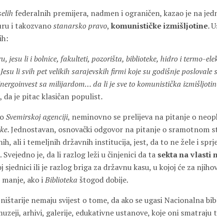
selih
federalnih premijera, nadmen i ograničen, kazao je na je
turu i takozvano
stanarsko pravo
,
komunističke izmišljotine
. U
ih:
 jesu li i bolnice, fakulteti, pozorišta, biblioteke, hidro i termo-el
Jesu li svih pet velikih sarajevskih firmi koje su godišnje poslovale
nergoinvest sa milijardom… da li je sve to komunistička izmišljoti
 da je pitac klasičan populist.
 o
Svemirskoj agenciji
, neminovno se prelijeva na pitanje o neo
eke
. Jednostavan, osnovački odgovor na pitanje o sramotnom s
ih, ali i temeljnih državnih institucija, jest, da to ne žele i spr
. Svejedno je, da li razlog leži u činjenici da ta
sekta na vlasti n
sjednici ili je razlog briga za državnu kasu, u kojoj će za njiho
 manje, ako i
Biblioteka
štogod dobije.
štarije nemaju svijest o tome, da ako se ugasi Nacionalna bibl
uzeji, arhivi, galerije, edukativne ustanove, koje oni smatraju 