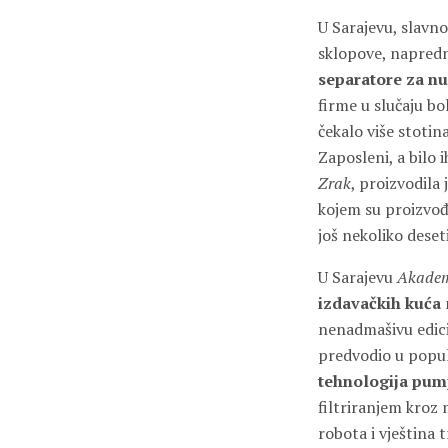
U Sarajevu, slavn
sklopove, napred
separatore za nu
firme u slučaju bo
čekalo više stoti
Zaposleni, a bilo 
Zrak
, proizvodila
kojem su proizvođe
još nekoliko deset
U Sarajevu
Akademi
izdavačkih kuća
nenadmašivu edic
predvodio u popul
tehnologija pump
filtriranjem kroz 
robota i vještina 