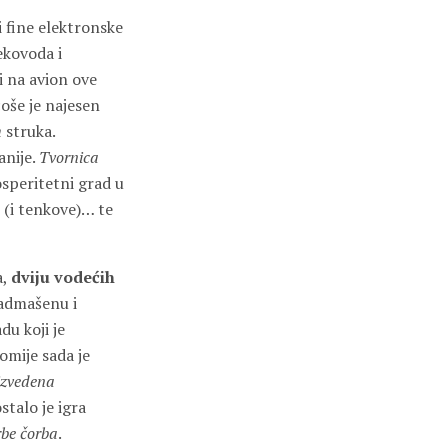
i fine elektronske
ekovoda i
i na avion ove
coše je najesen
h
struka.
anije.
Tvornica
rosperitetni grad u
 (i tenkove)… te
a,
dviju vodećih
nadmašenu i
du koji je
omije sada je
izvedena
stalo je igra
rbe čorba
.