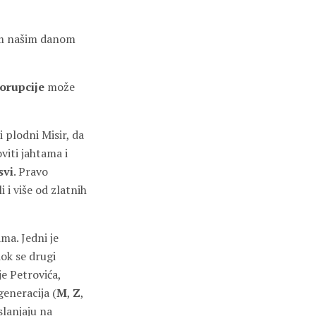
kim našim danom
orupcije
može
 plodni Misir, da
viti jahtama i
svi
. Pravo
i i više od zlatnih
ama. Jedni je
dok se drugi
je Petrovića,
eneracija (
M
,
Z
,
oslanjaju na