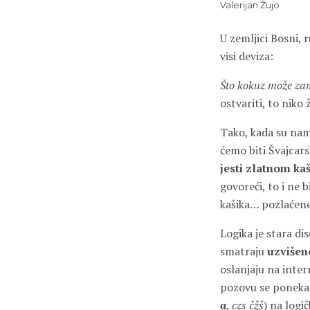
Valerijan Žujo
U zemljici Bosni,
visi deviza:
Što kokuz može zam
ostvariti, to niko 
Tako, kada su nam
ćemo biti Švajcars
jesti zlatnom ka
govoreći, to i ne bi
kašika… pozlaćene
Logika je stara di
smatraju
uzviše
oslanjaju na inter
pozovu se ponekad
α
,
czs
čžš
) na logič