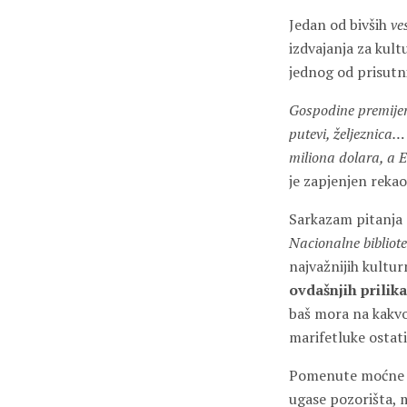
Jedan od bivših
ve
izdvajanja za kul
jednog od prisutn
Gospodine premijeru,
putevi, željeznica… 
miliona dolara, a E
je zapjenjen rekao,
Sarkazam pitanja
Nacionalne bibliot
najvažnijih kulturn
ovdašnjih prilika
baš mora na kakvoj 
marifetluke ostati
Pomenute moćne ni
ugase pozorišta, m