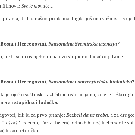
h filmova:
Sve je moguće
…
 pitanja, da li u našim prilikama, logika još ima važnost i vrije
 Bosni i Hercegovini,
Nacionalna
Svemirska agencija?
bi, ne bi se ni osmjehnuo na ovo stupidno, ludačko pitanje.
 Bosni i Hercegovini,
Nacionalna i univerzitetska biblioteka
?
je riječ o suštinski različitim institucijama, koje je teško ugura
anja su
stupidna i ludačka
.
dgovori, bili bi za prvo pitanje:
Bezbeli da ne treba
, a za drugo
i “teškaši”, recimo, Tarik Haverić, odmah bi uočili elemente sof
čili kao retoričko.