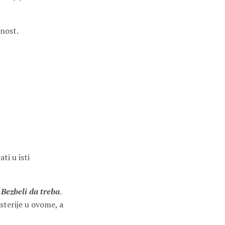
dnost.
ti u isti
:
Bezbeli da treba
.
isterije u ovome, a