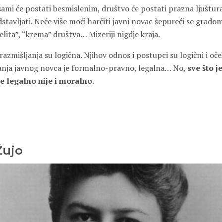
ami će postati besmislenim, društvo će postati prazna ljuštura
dstavljati. Neće više moći harčiti javni novac šepureći se grado
ita”, “krema” društva… Mizeriji nigdje kraja.
azmišljanja su logična. Njihov odnos i postupci su logični i oče
janja javnog novca je formalno-pravno, legalna… No,
sve što je
je legalno nije i moralno
.
Žujo