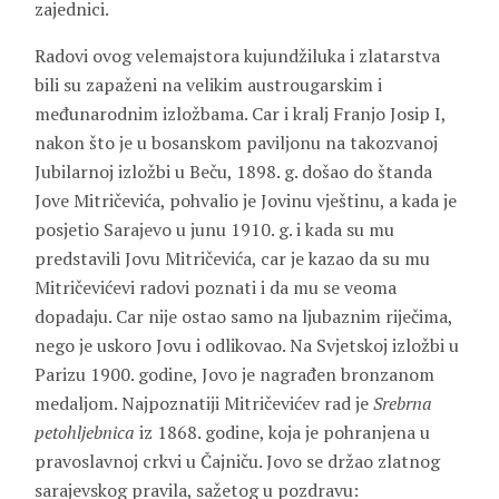
zajednici.
Radovi ovog velemajstora kujundžiluka i zlatarstva
bili su zapaženi na velikim austrougarskim i
međunarodnim izložbama. Car i kralj Franjo Josip I,
nakon što je u bosanskom paviljonu na takozvanoj
Jubilarnoj izložbi u Beču, 1898. g. došao do štanda
Jove Mitričevića, pohvalio je Jovinu vještinu, a kada je
posjetio Sarajevo u junu 1910. g. i kada su mu
predstavili Jovu Mitričevića, car je kazao da su mu
Mitričevićevi radovi poznati i da mu se veoma
dopadaju. Car nije ostao samo na ljubaznim riječima,
nego je uskoro Jovu i odlikovao. Na Svjetskoj izložbi u
Parizu 1900. godine, Jovo je nagrađen bronzanom
medaljom. Najpoznatiji Mitričevićev rad je
Srebrna
petohljebnica
iz 1868. godine, koja je pohranjena u
pravoslavnoj crkvi u Čajniču. Jovo se držao zlatnog
sarajevskog pravila, sažetog u pozdravu: