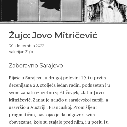
Žujo: Jovo Mitričević
30. decembra 2022.
Valerijan Žujo
Zaboravno Sarajevo
Bijaše u Sarajevu, u drugoj polovini 19. i u prvim
decenijama 20. stoljeća jedan radin, poduzetan i u
svom zanatu izuzetno vješt čovjek, zlatar
Jovo
Mitričević
. Zanat je naučio u sarajevskoj čaršiji, a
usavršio u Austriji i Francuskoj. Promišljen i
pragmatičan, nastojao je da odgovori svim
obavezama, koje su stajale pred njim, i u poslu i u