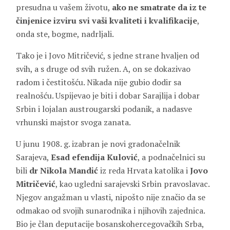
presudna u vašem životu,
ako ne smatrate da iz te
činjenice izviru svi vaši kvaliteti i kvalifikacije
,
onda ste, bogme, nadrljali.
Tako je i Jovo Mitričević, s jedne strane hvaljen od
svih, a s druge od svih ružen. A, on se dokazivao
radom i čestitošću. Nikada nije gubio dodir sa
realnošću. Uspijevao je biti i dobar Sarajlija i dobar
Srbin i lojalan austrougarski podanik, a nadasve
vrhunski majstor svoga zanata.
U junu 1908. g. izabran je novi gradonačelnik
Sarajeva,
Esad efendija Kulović
, a podnačelnici su
bili
dr Nikola Mandić
iz reda Hrvata katolika i
Jovo
Mitričević
, kao ugledni sarajevski Srbin pravoslavac.
Njegov angažman u vlasti, nipošto nije značio da se
odmakao od svojih sunarodnika i njihovih zajednica.
Bio je član deputacije bosanskohercegovačkih Srba,