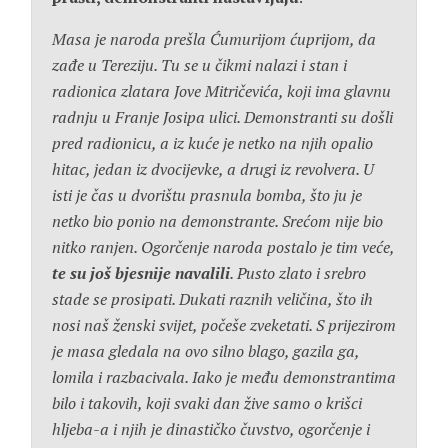
Masa je naroda prešla Ćumurijom ćuprijom, da
zađe u Tereziju. Tu se u čikmi nalazi i stan i
radionica zlatara Jove Mitričevića, koji ima glavnu
radnju u Franje Josipa ulici. Demonstranti su došli
pred radionicu, a iz kuće je netko na njih opalio
hitac, jedan iz dvocijevke, a drugi iz revolvera. U
isti je čas u dvorištu prasnula bomba, što ju je
netko bio ponio na demonstrante. Srećom nije bio
nitko ranjen. Ogorčenje naroda postalo je tim veće,
te su još bjesnije navalili
. Pusto zlato i srebro
stade se prosipati. Dukati raznih veličina, što ih
nosi naš ženski svijet, počeše zveketati. S prijezirom
je masa gledala na ovo silno blago, gazila ga,
lomila i razbacivala. Iako je među demonstrantima
bilo i takovih, koji svaki dan žive samo o krišci
hljeba-a i njih je dinastičko čuvstvo, ogorčenje i