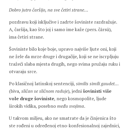
Dobro jutro čaršijo, na sve četiri strane
…
pozdravu koji isključive i zadrte šoviniste razdražuje.
A, čaršija, kao što joj i samo ime kaže (pers. čārsū),
ima četiri strane.
Šoviniste bilo koje boje, upravo najviše ljute oni, koji
ne žele da mrze druge i drugačije, koji se ne iscrpljuju
tražeći slaba mjesta drugih, nego svima pružaju ruku i
otvaraju srce.
Po klasičnoj latinskoj sentenciji,
similis simili gaudet
…
(biva,
sličan se sličnom raduje
), jedni
šovinisti više
vole druge šoviniste
, nego kosmopolite, ljude
širokih vidika, posebno
među svojima
.
U takvom miljeu, ako ne smatrate da je činjenica što
ste rođeni u određenoj etno-konfesionalnoj zajednici,