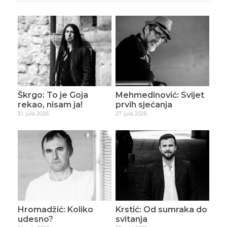
Škrgo: To je Goja
Mehmedinović: Svijet
rekao, nisam ja!
prvih sjećanja
31. jula 2026.
27. jula 2026.
Hromadžić: Koliko
Krstić: Od sumraka do
udesno?
svitanja