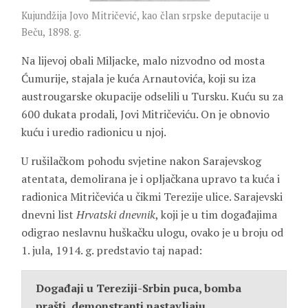
Kujundžija Jovo Mitričević, kao član srpske deputacije u
Beču, 1898. g.
Na lijevoj obali Miljacke, malo nizvodno od mosta
Ćumurije, stajala je kuća Arnautovića, koji su iza
austrougarske okupacije odselili u Tursku. Kuću su za
600 dukata prodali, Jovi Mitričeviću. On je obnovio
kuću i uredio radionicu u njoj.
U rušilačkom pohodu svjetine nakon Sarajevskog
atentata, demolirana je i opljačkana upravo ta kuća i
radionica Mitričevića u čikmi Terezije ulice. Sarajevski
dnevni list
Hrvatski dnevnik
, koji je u tim događajima
odigrao neslavnu huškačku ulogu, ovako je u broju od
1. jula, 1914. g. predstavio taj napad:
Događaji u Tereziji-Srbin puca, bomba
prašti, demonstranti nastavljaju
.