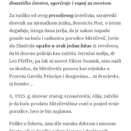
dinastičko čuvstvo, ogorčenje i vapaj za osvetom
.
Za razliku od ovog
presoljenog
izvještaja, sarajevski
dnevnik na njemačkom jeziku,
Bosnische Post,
o istom
događaju, istoga dana javlja, da je nakon napada
gomile na kuću i radionicu porodice Mitričević, Jovin
sin Dimitrije
opalio u zrak jedan hitac
iz revolvera,
da bi dozvao policiju kao zaštitu. Istražni sudija, dr
Leo Pfeffer, pa čak ni surovi Viktor Iwasiuk, nisu našli
za shodno, da Mitričeviće pozovu kao svjedoke u
Procesu Gavrilu Principu i drugovima… ni dvocjevke,
ni bombe…
A, 1925. g. sinovac starog Arnautovića, Alija, zaželio
je da kuću prodatu Mitričevićima vrati u posjed svoje
porodice. Jovo je bio suglasan.
Prilike u Šeheru, nisu išle naruku dobrom i mirnom