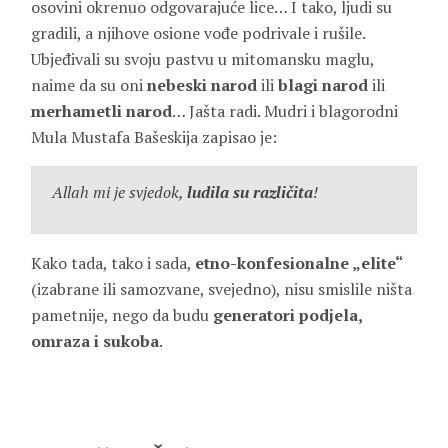
osovini okrenuo odgovarajuće lice… I tako, ljudi su
gradili, a njihove osione vođe podrivale i rušile.
Ubjeđivali su svoju pastvu u mitomansku maglu,
naime da su oni
nebeski narod
ili
blagi narod
ili
merhametli narod
… Jašta radi. Mudri i blagorodni
Mula Mustafa Bašeskija zapisao je:
Allah mi je svjedok,
ludila su različita
!
Kako tada, tako i sada,
etno-konfesionalne „elite“
(izabrane ili samozvane, svejedno), nisu smislile ništa
pametnije, nego da budu
generatori podjela,
omraza i sukoba
.