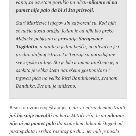
vapaj za osvetom povuklo na ulicu-
nikome ni na
pamet nije palo da bi si šta prisvoji
.
Stari Mitričević i njegov sin zatvoreni su. Kod njih
se našlo dosta oružja. Jedan je od njih bio preko
Miljacke pobjegao u prostorije
Sarajevoer
Tagblatta
, a otuda u jednu bašču, no uhvaćen je i
predan daljnoj istrazi. I u Tereziji su porazbijane
sve srpske radnje. Što je bilo u njima uništeno je, a
osobito je velika šteta nanešena gostioničaru i
trgovcu pića na veliko Risti Bandukoviću, zvanom
Banduka. Sve mu je uništeno.
Biseri u ovom izvještaju jesu,
da su mirni demonstranti
još bjesnije navalili
na kuću Mitričevića, te da
nikome
nije ni na pamet palo
da uzme koji dukat ili štogod od
pustog zlata i srebra rasutog po tlu… jer njih je nosilo