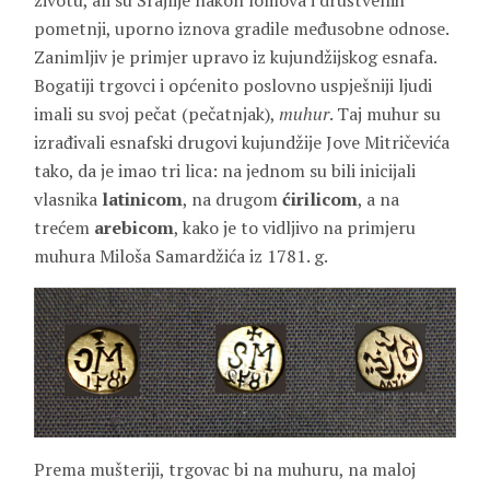
životu, ali su Srajlije nakon lomova i društvenih
pometnji, uporno iznova gradile međusobne odnose.
Zanimljiv je primjer upravo iz kujundžijskog esnafa.
Bogatiji trgovci i općenito poslovno uspješniji ljudi
imali su svoj pečat (pečatnjak),
muhur
. Taj muhur su
izrađivali esnafski drugovi kujundžije Jove Mitričevića
tako, da je imao tri lica: na jednom su bili inicijali
vlasnika
latinicom
, na drugom
ćirilicom
, a na
trećem
arebicom
, kako je to vidljivo na primjeru
muhura Miloša Samardžića iz 1781. g.
Prema mušteriji, trgovac bi na muhuru, na maloj