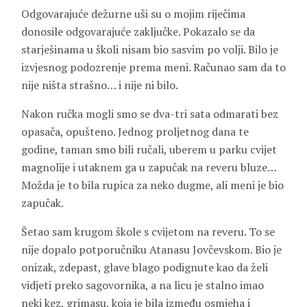
Odgovarajuće dežurne uši su o mojim riječima
donosile odgovarajuće zaključke. Pokazalo se da
starješinama u školi nisam bio sasvim po volji. Bilo je
izvjesnog podozrenje prema meni. Računao sam da to
nije ništa strašno… i nije ni bilo.
Nakon ručka mogli smo se dva-tri sata odmarati bez
opasača, opušteno. Jednog proljetnog dana te
godine, taman smo bili ručali, uberem u parku cvijet
magnolije i utaknem ga u zapučak na reveru bluze…
Možda je to bila rupica za neko dugme, ali meni je bio
zapučak.
Šetao sam krugom škole s cvijetom na reveru. To se
nije dopalo potporučniku Atanasu Jovčevskom. Bio je
onizak, zdepast, glave blago podignute kao da želi
vidjeti preko sagovornika, a na licu je stalno imao
neki kez, grimasu, koja je bila između osmjeha i