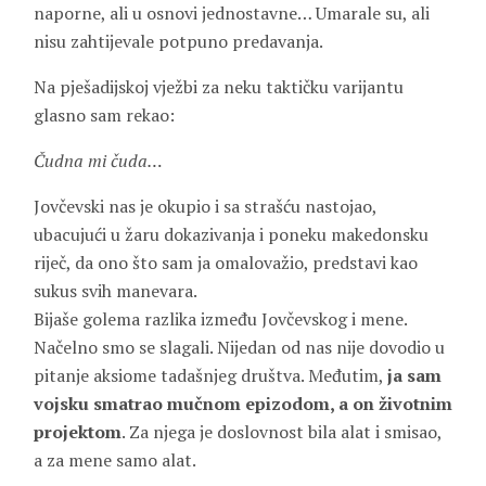
naporne, ali u osnovi jednostavne… Umarale su, ali
nisu zahtijevale potpuno predavanja.
Na pješadijskoj vježbi za neku taktičku varijantu
glasno sam rekao:
Čudna mi čuda…
Jovčevski nas je okupio i sa strašću nastojao,
ubacujući u žaru dokazivanja i poneku makedonsku
riječ, da ono što sam ja omalovažio, predstavi kao
sukus svih manevara.
Bijaše golema razlika između Jovčevskog i mene.
Načelno smo se slagali. Nijedan od nas nije dovodio u
pitanje aksiome tadašnjeg društva. Međutim,
ja sam
vojsku smatrao mučnom epizodom, a on životnim
projektom
. Za njega je doslovnost bila alat i smisao,
a za mene samo alat.