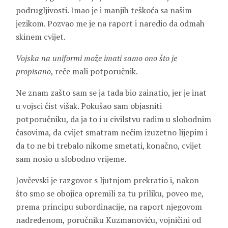
podrugljivosti. Imao je i manjih teškoća sa našim
jezikom. Pozvao me je na raport i naredio da odmah
skinem cvijet.
Vojska na uniformi može imati samo ono što je
propisano
, reče mali potporučnik.
Ne znam zašto sam se ja tada bio zainatio, jer je inat
u vojsci čist višak. Pokušao sam objasniti
potporučniku, da ja to i u civilstvu radim u slobodnim
časovima, da cvijet smatram nečim izuzetno lijepim i
da to ne bi trebalo nikome smetati, konačno, cvijet
sam nosio u slobodno vrijeme.
Jovčevski je razgovor s ljutnjom prekratio i, nakon
što smo se obojica opremili za tu priliku, poveo me,
prema principu subordinacije, na raport njegovom
nadređenom, poručniku Kuzmanoviću, vojničini od