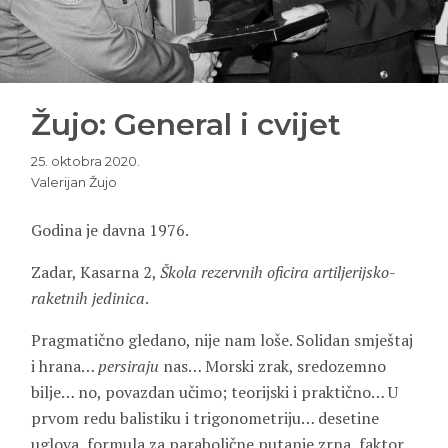
Žujo: General i cvijet
25. oktobra 2020.
Valerijan Žujo
Godina je davna 1976.
Zadar, Kasarna 2,
Škola rezervnih oficira artiljerijsko-
raketnih jedinica
.
Pragmatično gledano, nije nam loše. Solidan smještaj
i hrana…
persiraju
nas… Morski zrak, sredozemno
bilje… no, povazdan učimo; teorijski i praktično… U
prvom redu balistiku i trigonometriju… desetine
uglova, formula za parabolične putanje zrna, faktor