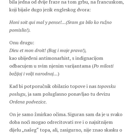
bila jedna od dvije fraze na tom grbu, na francuskom,
koji bijaše dugo jezik engleskog dvora:
Honi soit qui mal y pense!…(Sram ga bilo ko ružno
pomislio!).
Onu drugu:
Dieu et mon droit! (Bog i moje pravo!),
kao ubijeđeni antimonarhist, s indignacijom
odbacujem u svim njenim varijantama (
Po milosti
božijoj i volji narodnoj…
)
Kad bi potporučnik obilazio topove i nas
topovsku
poslugu
, ja sam poluglasno ponavljao tu devizu
Ordena podvezice
.
On je samo žmirkao očima. Siguran sam da je u svako
doba noći mogao odrecitovati sve i o najsitnijem
dijelu „našeg“ topa, ali, zasigurno, nije znao skasku o