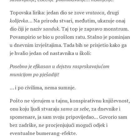
Topovska lirika: jedan dio se zove
vrataoca
, drugi
kolijevka
… Na prirodu stvari, međutim, ukazuje onaj
dio čiji je naziv
sanduk
. Taj top je zapravo monstrum.
Povampirio se bio u prošlom ratu. Stalno je pominjan
u dnevnim izvještajima. Tada bih se prisjetio kako ga
je hvalio jedan od nastavnika u školi:
Posebno je efikasan u dejstvu rasprskavajućom
municijom po pješadiji!
… i po civilima, nema sumnje.
Pošto ne vjerujem u tajnu, konspirativnu književnost,
onu koju ljudi stvaraju
samo za sebe
, za dnevnike i
spomenare, ja sam svoju pripovijedao… Govorio sam
bez zadrške, ne procjenjujući mogući odjek i
eventualne bumerang-efekte.