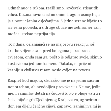
Odmahnuo je rukom. Izašli smo. Jovčevski stisnutih
vilica, Kuzmanović sa istim onim tragom osmijeha, a
ja s pomiješanim osjećanjima. S jedne strane bijaše to
izvjesna pobjeda, a s druge obuze me zebnja, jer sam,
možda, stekao neprijatelja.
Tog dana, oslanjajući se na majorovu reakciju, još
kratko vrijeme sam pred kolegama paradirao s
cvijetom, onda sam ga, pošto je odigrao svoje, skinuo
i ostavio na jednom kamenu. Dakako, ni prije ni
kasnije u civilstvu nisam nosio cvijet na reveru.
Rasplet kod majora, okuražio me je na jednu sasvim
nepotrebnu, ali neodoljivu provokaciju. Naime, jedini
meni zanimljiv detalj na čudovištu koje bljuje vatru i
čelik, bijaše grb Ujedinjenog Kraljevstva, ugraviran na
donjem dijelu čelične cijevi. Zapravo, zanimljiva mi je