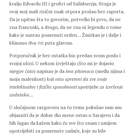
kralju Edvardu III i grofici od Salisburyja. Stoga je
ovaj moj mali rizični znak otpora prošao bez raporta.
Da je upitao šta to govorim, potvrdio bi prvo, da ne
zna francuski, a drugo, da ne zna ni legendu o tome
kako je nastao pomenuti orden… Žmirkao je i dalje i
klimnuo dva-tri puta glavom.
Potporučnik je bez ostatka bio predan svom poslu i
svojoj ulozi. U nekom izvještaju (što mi je dojavio
njegov
ćato
) napisao je da
ima pitomaca
(među njima i
moja malenkost)
koji nisu spremni da sve svoje
intelektualne i fizičke sposobnosti upotrijebe za izvršenje
zadataka…
U slučajnom razgovoru na tu temu pokušao sam mu
objasniti da je dobar dio mene ostao u Sarajevu i da
bih lagao da kažem kako ću sve što znam i umijem
upotrijebiti za pomenute zadaće, koje su bile