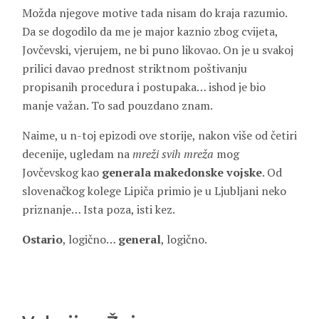
Možda njegove motive tada nisam do kraja razumio.
Da se dogodilo da me je major kaznio zbog cvijeta,
Jovčevski, vjerujem, ne bi puno likovao. On je u svakoj
prilici davao prednost striktnom poštivanju
propisanih procedura i postupaka… ishod je bio
manje važan. To sad pouzdano znam.
Naime, u n-toj epizodi ove storije, nakon više od četiri
decenije, ugledam na
mreži svih mreža
mog
Jovčevskog kao
generala makedonske vojske
. Od
slovenačkog kolege Lipiča primio je u Ljubljani neko
priznanje… Ista poza, isti kez.
Ostario
, logično…
general
, logično.