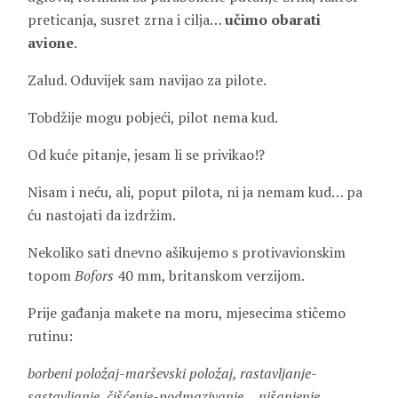
preticanja, susret zrna i cilja…
učimo obarati
avione
.
Zalud. Oduvijek sam navijao za pilote.
Tobdžije mogu pobjeći, pilot nema kud.
Od kuće pitanje, jesam li se privikao!?
Nisam i neću, ali, poput pilota, ni ja nemam kud… pa
ću nastojati da izdržim.
Nekoliko sati dnevno ašikujemo s protivavionskim
topom
Bofors
40 mm, britanskom verzijom.
Prije gađanja makete na moru, mjesecima stičemo
rutinu:
borbeni položaj-marševski položaj, rastavljanje-
sastavljanje, čišćenje-podmazivanje… nišanjenje.