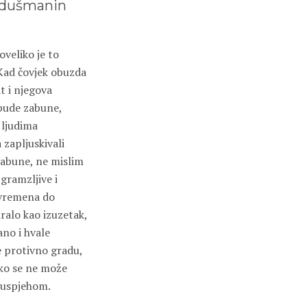
ći dušmanin
oveliko je to
 Kad čovjek obuzda
t i njegova
 bude zabune,
m ljudima
 zapljuskivali
zabune, ne mislim
gramzljive i
d vremena do
ralo kao izuzetak,
ano i hvale
e protivno gradu,
niko se ne može
m uspjehom.