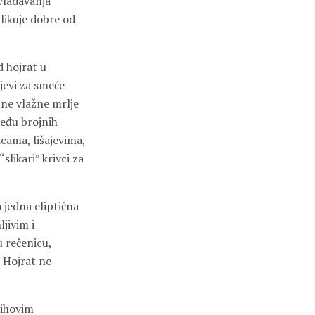
vladavanja
zlikuje dobre od
d hojrat u
jevi za smeće
užne vlažne mrlje
među brojnih
icama, lišajevima,
slikari” krivci za
 jedna eliptična
jivim i
u rečenicu,
” Hojrat ne
jihovim