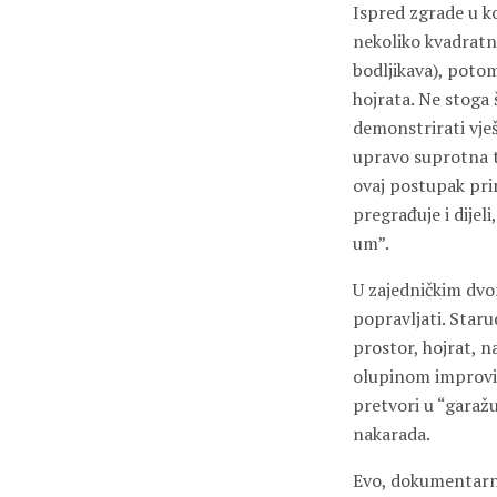
Ispred zgrade u ko
nekoliko kvadratni
bodljikava), potom
hojrata. Ne stoga 
demonstrirati vješ
upravo suprotna ta
ovaj postupak pri
pregrađuje i dijeli
um”.
U zajedničkim dvor
popravljati. Staru
prostor, hojrat,
olupinom improviz
pretvori u “garažu
nakarada.
Evo, dokumentarn