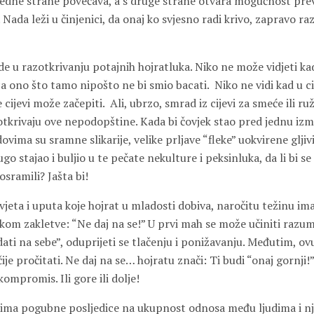
 jedne strane povećava, a s druge strane otvara mogućnost pre
 Nada leži u činjenici, da onaj ko svjesno radi krivo, zapravo ra
e u razotkrivanju potajnih hojratluka. Niko ne može vidjeti ka
a ono što tamo nipošto ne bi smio bacati. Niko ne vidi kad u ci
 cijevi može začepiti. Ali, ubrzo, smrad iz cijevi za smeće ili r
 otkrivaju ove nepodopštine. Kada bi čovjek stao pred jednu iz
dovima su sramne slikarije, velike prljave “fleke” uokvirene gljiv
go stajao i buljio u te pečate nekulture i peksinluka, da li bi se “
sramili? Jašta bi!
jeta i uputa koje hojrat u mladosti dobiva, naročitu težinu ima
kom zakletve: “Ne daj na se!” U prvi mah se može učiniti razuml
dati na sebe”, oduprijeti se tlačenju i ponižavanju. Međutim, ov
ije pročitati. Ne daj na se… hojratu znači: Ti budi “onaj gornji!
kompromis. Ili gore ili dolje!
ima pogubne posljedice na ukupnost odnosa među ljudima i n