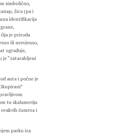
im simbolično,
anap, žica (pa i
una identifikacija
 grane,
čija je priroda
sno ili nesvjesno,
at ograđuje,
u je “zatarabljeni
 od auta i počne je
“Okupirani”
pravljivom
tom tu skalameriju
i ovakvih ćumeza i
njem parku iza