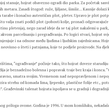
joj stanuje, hojrat obavezno ogradi dio parka. Za početak sasv
h metara. Zasadi štogod: ruže, ljiljane, šimšir… Kasnije dolazi k
 tarabe i konačno autentičan plot, pleter. Upravo je plot potp
što valja znati podići plot (pobosti kolje, pronaći odgovarajuće
tinu pletenja), nego zarad ideje da se taj plot nakalemi u park, 
kvom parcelisanju i pregrađivanju. Po logici stvari, hojrat svje
mjenjuje i na odnose među ljudima i ljudskim zajednicama. Hojr
, neovisno o šteti i patnjama, koje te podjele proizvode. Na djel
ištima, “ograđivanje” počinje tako, što hojrat doveze starudiju
dija je beznadežno bolesna i popravak traje bez kraja i konca. 
 naravno, smatra svojim. Vremenom nad nepopravljenom i nepo
ira strehu od komada lima, ljepenke, plastične folije etc., po
”. Građevinski talenat hojrata ispoljava se u gradnji i dogradnj
og priloga ovome. Godina je 1996. U mom komšiluku, nekadaš