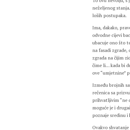
To ovu nevolju, s
neželjenog stanja.
loših postupaka.
Ima, dakako, pravd
odvodne cijevi bac
ubacuje ono što te
na fasadi zgrade,
zgrada na čijim zi
čime li… kada bi du
ove “umjetnine” po
Između brojnih sav
rečenica sa prizvu
prihvatljivim “ne 
moguće je i drugač
poznaje sredinu i 
Ovakvo shvatanje 