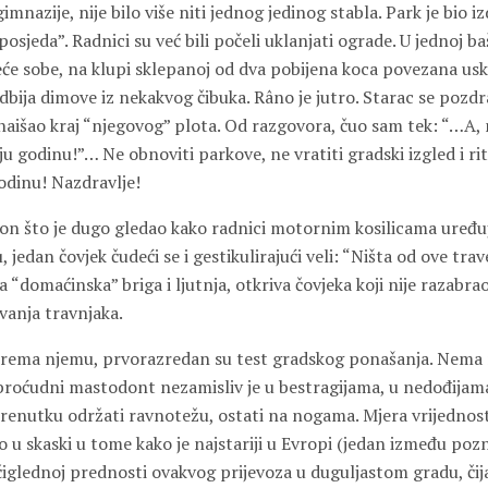
mnazije, nije bilo više niti jednog jedinog stabla. Park je bio izd
sjeda”. Radnici su već bili počeli uklanjati ograde. U jednoj bašč
eće sobe, na klupi sklepanoj od dva pobijena koca povezana us
 odbija dimove iz nekakvog čibuka. Râno je jutro. Starac se pozdr
 naišao kraj “njegovog” plota. Od razgovora, čuo sam tek: “…A, 
oju godinu!”… Ne obnoviti parkove, ne vratiti gradski izgled i ri
odinu! Nazdravlje!
kon što je dugo gledao kako radnici motornim kosilicama uređuj
, jedan čovjek čudeći se i gestikulirajući veli: “Ništa od ove tra
va “domaćinska” briga i ljutnja, otkriva čovjeka koji nije razabra
vanja travnjaka.
rema njemu, prvorazredan su test gradskog ponašanja. Nema n
broćudni mastodont nezamisliv je u bestragijama, u nedođijama 
renutku održati ravnotežu, ostati na nogama. Mjera vrijednost
o u skaski u tome kako je najstariji u Evropi (jedan između pozn
iglednoj prednosti ovakvog prijevoza u duguljastom gradu, čija