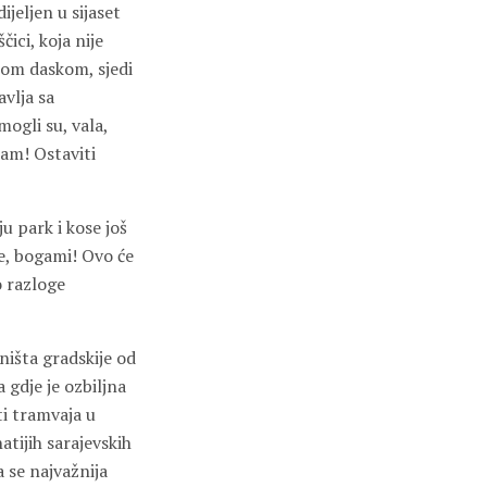
ijeljen u sijaset
ici, koja nije
kom daskom, sjedi
avlja sa
mogli su, vala,
tam! Ostaviti
u park i kose još
ve, bogami! Ovo će
o razloge
išta gradskije od
gdje je ozbiljna
i tramvaja u
atijih sarajevskih
 se najvažnija