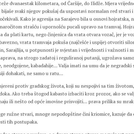
eže dvanaestak kilometara, od Čaršije, do Ilidže. Mjera vrijedn
bijaše svaki njegov pokušaj da uspostavi normalan red stvari i
čekivali. Kako je agresija na Sarajevo bila u osnovi hojratska, n
naročitom strašću i upornošću pucali upravo na tramvaj. Hojr
a da plati kartu, nego činjenica da vrata otvara vozač, jer je v
obavezno, vrata tramvaja pokuša (najčešće i uspije) otvoriti si
Sarajlija, u potpunosti je svjestan i vrijednosti i važnosti i 
naprava, na strogo zadatoj i reguliranoj putanji, ugrožava sam
e, neodgojene, kabadahije… Valja imati na umu da je negradski s
siji dohakati, ne samo u ratu…
mjereni protiv gradskog života, koji su nespojivi sa tim životom,
doka. Ako treba štogod kabasto izbaciti kroz prozor, ako se val
aju ili nešto od opće imovine prisvojiti… prava prilika su mrak
ge ružne stvari, mnoge nepodopštine čini kriomice, kazuje da 
sti tih postupaka.