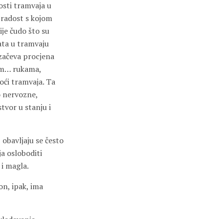
osti tramvaja u
 radost s kojom
ije čudo što su
ata u tramvaju
ozačeva procjena
lom… rukama,
moći tramvaja. Ta
o nervozne,
tvor u stanju i
 obavljaju se često
ja osloboditi
 i magla.
on, ipak, ima