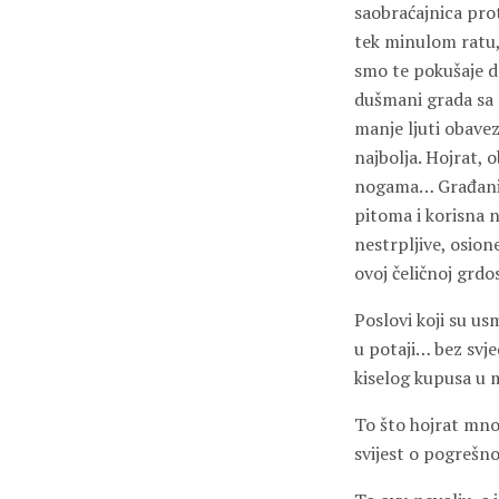
saobraćajnica prot
tek minulom ratu, 
smo te pokušaje do
dušmani grada sa 
manje ljuti obavez
najbolja. Hojrat, 
nogama… Građanin, 
pitoma i korisna 
nestrpljive, osion
ovoj čeličnoj grdo
Poslovi koji su us
u potaji… bez svje
kiselog kupusa u m
To što hojrat mno
svijest o pogrešno