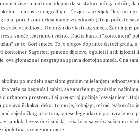
novnici žive sa mutnom idejom da se stalno nečega odriču, da 
okolini… da časte i nagrađuju… Čovjek iz predjela “koji nisu gr
gradu, pored kompleksa manje vrijednosti (što je počesto sas
sa više vrijednosti. On drži i do vlastitog smeća. Žar i lug iz pe
stresa smeće teatralno i važno. Kad iz kanta i “kontejnera” pok
lužan” za to. Gori smeće. To je njegov doprinos čistoći grada, nj
ti kontejner. Sagorjeti gumene dijelove, ogoljeti i hrđi izložiti l
 je, ova glomazna i nezgrapna sprava dostojna smeća. Ona sama
e okolinu po modelu nastalom grubim miješanjem jednostavnih
 što važe za bespuća i zabiti, sa zamršenim gradskim načinima i
a u urbanom prostoru. Taj preustroj počinje “osvajanjem”. Hoj
 ponjavu ili kakvu deku. To mu je, kobajagi, otirač. Nakon što je
mad zajedničkog prostora, iznese legendarne posuvraćene cipe
av sanduk, bez svrhe i smisla, te saksiju sa već sasušenim cvije
ce cipeletina, vremenom raste.