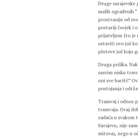
Druge sarajevske gi
malih ograđenih “po
prostranije od ov
postariji čovjek i
prijateljem što je
ostaviti ovo još k
plotove još koju g
Druga prilika. Na
sasvim nisku travu
oni sve baciti!” O
postojanja i održa
Tramvaj i odnos p
tramvaja. Ovaj do
zadaća u svakom t
Sarajevu, nije sam
mitova), nego u oč