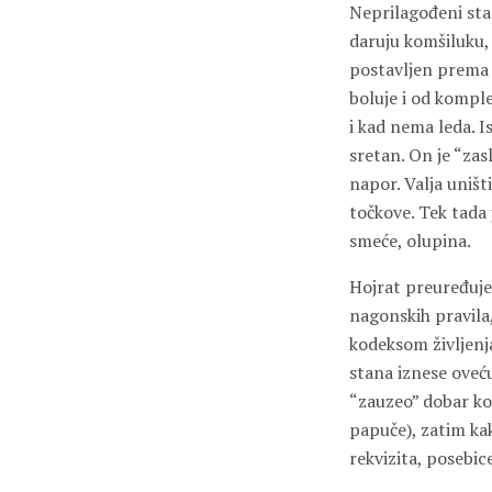
Neprilagođeni sta
daruju komšiluku, 
postavljen prema 
boluje i od komplek
i kad nema leda. I
sretan. On je “zas
napor. Valja uništi
točkove. Tek tada
smeće, olupina.
Hojrat preuređuj
nagonskih pravila,
kodeksom življenj
stana iznese oveću
“zauzeo” dobar ko
papuče), zatim kak
rekvizita, posebi