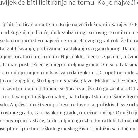
 uvijek će biti licitiranja na temu: Ko je najve
ek će biti licitiranja na temu: Ko je najveći dušmanin Sarajeva!? P
u od Eugenija palikuće, do bezobzirnog i surovog Durmitorca.
se kao neuporedivo najveći neprijatelj ovoga grada ukaže hojra
ta izobličavanja, podrivanja i rastakanja svega urbanog. Da ne
kujem ruralno i antiurbano. Nije, dakle, riječ o seljacima, o svi
. Taman posla. Riječ je o neprijateljima grada. Oni su u talasima
e krupnih promjena i odsustva reda i zakona. Da opet ne bude 
užne izbjeglice, što bijegom spasiše glavu. Mislim na bezočne, 
i je životni plan bio domoći se Sarajeva i čvrsto ga zajahati. O
 broj bivao podnošljivo malen, pa bi hojratsko ponašanje figuri
vilo. Ali, česti društveni potresi, redovno su potiskivali sve urb
li ovome gradu, kao i svakom gradu, oprečne običaje. Ono što j
i postupno rastače, širili su ljudi ogrezli u hojratluk. Istina, 
 discipline i predmete škole gradskog života položio sa odlični