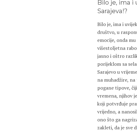
Bilo je, ima i
Sarajeva!?
Bilo je, ima i uvij
društvo, u raspon
emocije, onda mu 
višestoljetna rabo
jasno i oštro razli
porijeklom sa sela
Sarajevo u vrijem
na muhadžire, na t
pogane tipove, čij
vremena, njihov je
koji potvrđuje pra
vrijedno, a nanosi
ono što ga nagriza 
zakleti, da je sve