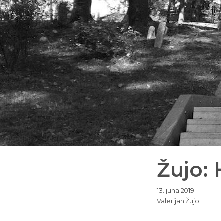
Žujo: 
13. juna 2019.
Valerijan Žujo