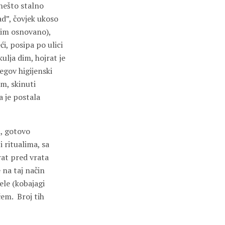
nešto stalno
ad”, čovjek ukoso
vim osnovano),
ći, posipa po ulici
ulja dim, hojrat je
egov higijenski
im, skinuti
 je postala
, gotovo
 ritualima, sa
rat pred vrata
 na taj način
le (kobajagi
ćem. Broj tih