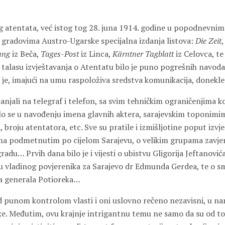
 atentata, već istog tog 28. juna 1914. godine u popodnevnim 
u gradovima Austro-Ugarske specijalna izdanja listova:
Die Zeit
ung
iz Beča,
Tages-Post
iz Linca,
Kärntner Tagblatt
iz Celovca, t
 talasu izvještavanja o Atentatu bilo je puno pogrešnih navoda
 je, imajući na umu raspoloživa sredstva komunikacija, donekle
slanjali na telegraf i telefon, sa svim tehničkim ograničenjima k
šilo se u navođenju imena glavnih aktera, sarajevskim toponimi
, broju atentatora, etc. Sve su pratile i izmišljotine poput izv
a podmetnutim po cijelom Sarajevu, o velikim grupama zavje
adu… Prvih dana bilo je i vijesti o ubistvu Gligorija Jeftanović
u vladinog povjerenika za Sarajevo dr Edmunda Gerdea, te o sm
a generala Potioreka…
pod punom kontrolom vlasti i oni uslovno rečeno nezavisni, u n
eške. Međutim, ovu krajnje intrigantnu temu ne samo da su od t