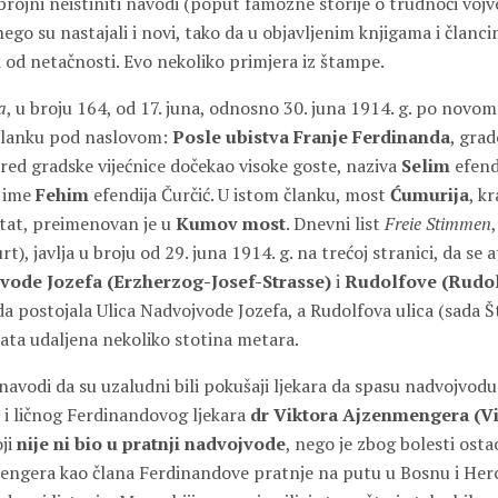
 brojni neistiniti navodi (poput famozne storije o trudnoći vojvo
 nego su nastajali i novi, tako da u objavljenim knjigama i članc
i od netačnosti. Evo nekoliko primjera iz štampe.
a
, u broju 164, od 17. juna, odnosno 30. juna 1914. g. po novo
 članku pod naslovom:
Posle ubistva Franje Ferdinanda
, gra
spred gradske vijećnice dočekao visoke goste, naziva
Selim
efend
 ime
Fehim
efendija Čurčić. U istom članku, most
Ćumurija
, kr
tat, preimenovan je u
Kumov most
. Dnevni list
Freie Stimmen
,
t), javlja u broju od 29. juna 1914. g. na trećoj stranici, da se
vode Jozefa (Erzherzog-Josef-Strasse)
i
Rudolfove (Rudol
da postojala Ulica Nadvojvode Jozefa, a Rudolfova ulica (sada Š
tata udaljena nekoliko stotina metara.
 navodi da su uzaludni bili pokušaji ljekara da spasu nadvojvodu 
 i ličnog Ferdinandovog ljekara
dr Viktora Ajzenmengera (Vi
oji
nije ni bio u pratnji nadvojvode
, nego je zbog bolesti ostao
mengera kao člana Ferdinandove pratnje na putu u Bosnu i Her