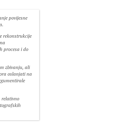
anje povijesne
a.
e rekonstrukcije
 na
ih procesa i do
m zbivanju, ali
mora oslanjati na
argumentirale
 relativno
ktografskih