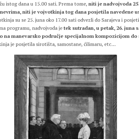
žu istog dana u 15.00 sati. Prema tome,
niti je nadvojvoda 2
nevrima, niti je vojvotkinja tog dana posjetila navedene 
tkinja su se 25. juna oko 17.00 sati odvezli do Sarajeva i posjet
rema programu, nadvojvoda je
tek sutradan, u petak, 26. juna 
ao na manevarsko područje specijalnom kompozicijom do s
inja je posjetila sirotišta, samostane, ćilimaru, etc…