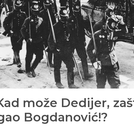
Kad može Dedijer, zaš
gao Bogdanović!?