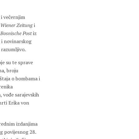
i večernjim
,
Wiener Zeitung
i
e
Bosnische Post
iz
 i novinarskog
 razumljivo.
oje su te sprave
ma, broju
ještaja o bombama i
renika
a, vođe sarajevskih
rti Erika von
arednim izdanjima
og povijesnog 28.