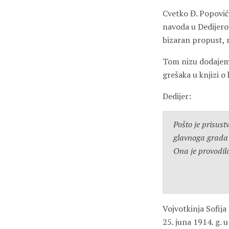
Cvetko Đ. Popović 
navoda u Dedijerov
bizaran propust, 
Tom nizu dodajem 
grešaka u knjizi o k
Dedijer:
Pošto je prisus
glavnoga grada 
Ona je provodila
Vojvotkinja Sofij
25. juna 1914. g. 