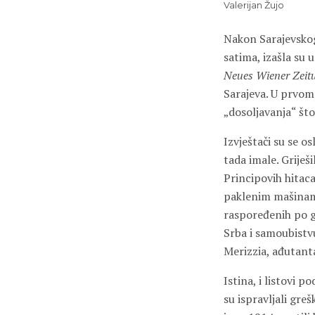
Valerijan Žujo
Nakon Sarajevskog
satima, izašla su 
Neues Wiener Zeit
Sarajeva. U prvom
„dosoljavanja“ što
Izvještači su se o
tada imale. Grije
Principovih hitaca
paklenim mašinam
raspoređenih po gr
Srba i samoubistv
Merizzia, ađutant
Istina, i listovi 
su ispravljali gr