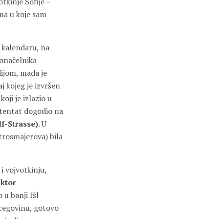
tkinje Sofije –
ima u koje sam
m kalendaru, na
donačelnika
ijom, mada je
aj kojeg je izvršen
 koji je izlazio u
 atentat dogodio na
f-Strasse)
. U
trosmajerova) bila
i vojvotkinju,
ktor
 u banji Išl
cegovinu, gotovo