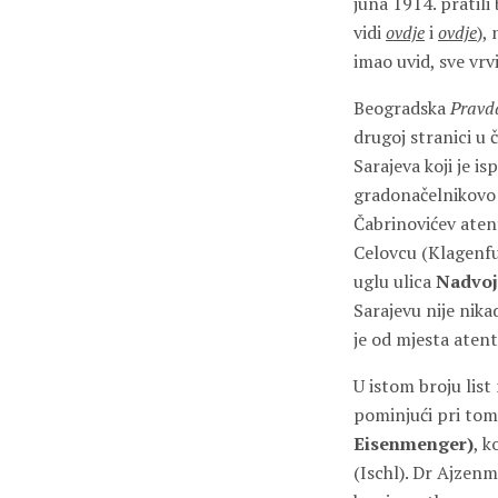
juna 1914. pratili
vidi
ovdje
i
ovdje
),
imao uvid, sve vrv
Beogradska
Pravd
drugoj stranici u
Sarajeva koji je i
gradonačelnikovo
Čabrinovićev aten
Celovcu (Klagenfur
uglu ulica
Nadvoj
Sarajevu nije nika
je od mjesta aten
U istom broju list
pominjući pri tom
Eisenmenger)
, k
(Ischl). Dr Ajzen