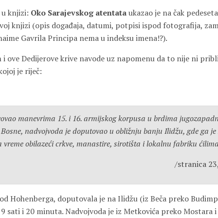
u knjizi:
Oko Sarajevskog atentata
ukazao je na čak pedeset
oj knjizi (opis događaja, datumi, potpisi ispod fotografija, z
naime Gavrila Principa nema u indeksu imena!?).
i ove Dedijerove krive navode uz napomenu da to nije ni prib
ojoj je riječ:
tvovao manevrima 15. i 16. armijskog korpusa u brdima jugozapadn
Bosne, nadvojvoda je doputovao u obližnju banju Ilidžu, gde ga je
 vreme obilazeći crkve, manastire, sirotišta i lokalnu fabriku ćilima
/stranica 23
a od Hohenberga, doputovala je na Ilidžu (iz Beča preko Budimp
u 9 sati i 20 minuta. Nadvojvoda je iz Metkovića preko Mostara i