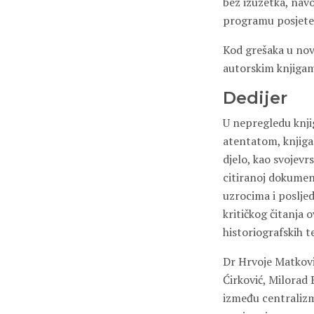
bez izuzetka, navod
programu posjete
Kod grešaka u novi
autorskim knjigam
Dedijer
U nepregledu knjig
atentatom, knjiga
djelo, kao svojev
citiranoj dokument
uzrocima i posljed
kritičkog čitanja 
historiografskih t
Dr Hrvoje Matkovi
Ćirković, Milorad
između centralizma