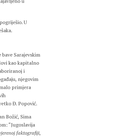
najavljeno u
pogriješio. U
ešaka.
se bave Sarajevskim
ovi kao kapitalno
boriranoj i
gađaju, njegovim
a malo primjera
vih
Cvetko Đ. Popović.
an Božić, Sima
om: “Jugoslavija
jerenoj faktografiji
,