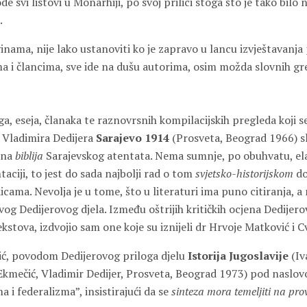
e svi listovi u Monarhiji, po svoj prilici stoga što je tako bilo 
.
nama, nije lako ustanoviti ko je zapravo u lancu izvještavanja 
a i člancima, sve ide na dušu autorima, osim možda slovnih gr
a, eseja, članaka te raznovrsnih kompilacijskih pregleda koji 
 Vladimira Dedijera
Sarajevo 1914
(Prosveta, Beograd 1966) sl
rsna
biblija
Sarajevskog atentata. Nema sumnje, po obuhvatu, ela
aciji, to jest do sada najbolji rad o tom
svjetsko-historijskom
do
icama. Nevolja je u tome, što u literaturi ima puno citiranja, 
ovog Dedijerovog djela. Između oštrijih kritičkih ocjena Dedijero
ekstova, izdvojio sam one koje su iznijeli dr Hrvoje Matković i 
ć, povodom Dedijerovog priloga djelu
Istorija Jugoslavije
(Iv
 Ekmečić, Vladimir Dedijer, Prosveta, Beograd 1973) pod naslov
 i federalizma”, insistirajući da se
sinteza mora temeljiti na prov