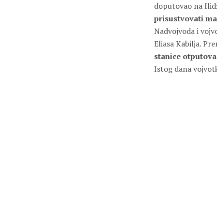
doputovao na Ilid
prisustvovati ma
Nadvojvoda i vojvo
Eliasa Kabilja. P
stanice otputov
Istog dana vojvotk