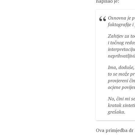
napisao je:
Osnovna je pr
faktografije
Zahtjev za to
i točnog redo
interpretacij
neprihvatljiv
Ima, doduše, 
to se može pr
provjereni či
ocjene povije
No, čini mi s
kratak sintet
grešaka.
Ova primjedba dr 