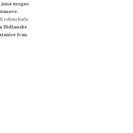
5. juna mogao
ustanove
.
ili robnu kuću
sa Ilidžanske
tanice Ivan.