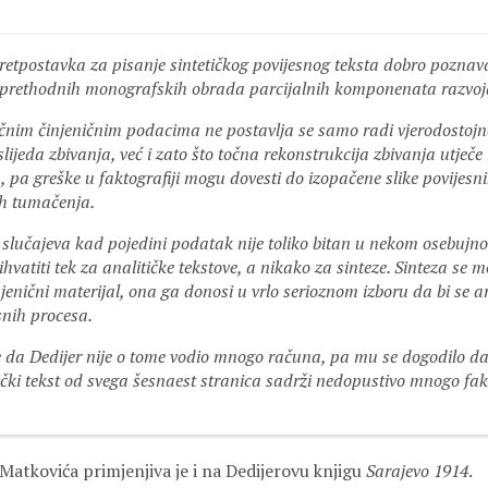
etpostavka za pisanje sintetičkog povijesnog teksta dobro poznav
 i prethodnih monografskih obrada parcijalnih komponenata razvoj
čnim činjeničnim podacima ne postavlja se samo radi vjerodostojn
slijeda zbivanja, već i zato što točna rekonstrukcija zbivanja utječe
u, pa greške u faktografiji mogu dovesti do izopačene slike povijesn
ih tumačenja.
slučajeva kad pojedini podatak nije toliko bitan u nekom osebujno
ihvatiti tek za analitičke tekstove, a nikako za sinteze. Sinteza se 
njenični materijal, ona ga donosi u vrlo serioznom izboru da bi se 
snih procesa.
e da Dedijer nije o tome vodio mnogo računa, pa mu se dogodilo da
ički tekst od svega šesnaest stranica sadrži nedopustivo mnogo fa
Matkovića primjenjiva je i na Dedijerovu knjigu
Sarajevo 1914
.