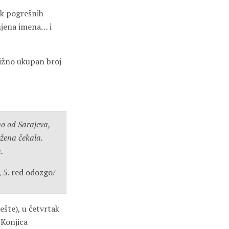
ak pogrešnih
amjena imena… i
ližno ukupan broj
o od Sarajeva,
 žena čekala.
.
, 5. red odozgo/
ešte), u četvrtak
 Konjica