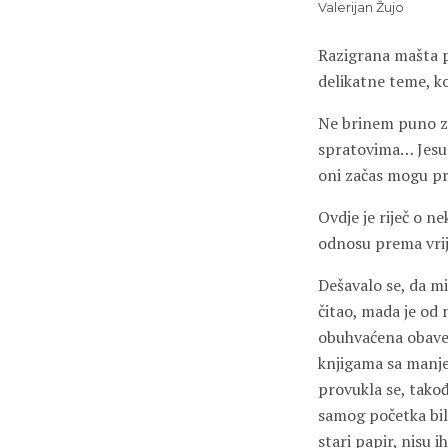
Valerijan Žujo
Razigrana mašta p
delikatne teme, k
Ne brinem puno za
spratovima… Jesu at
oni začas mogu pro
Ovdje je riječ o n
odnosu prema vrij
Dešavalo se, da mi
čitao, mada je od 
obuhvaćena obavezn
knjigama sa manj
provukla se, takođe
samog početka bila
stari papir, nisu ih