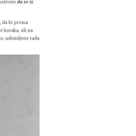
 uslovom
da se iz
, da bi prema
e koraka, ali na
ke, udomljene tada