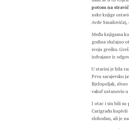
potom na stravi
neke knjige ostavi
Avde Smailovića), 
Među knjigama koj
godina slučajno ot
svoju grešku. Greš
izdvajane iz odgo
U starini je bila 
Prvu sarajevsku j
Bjelopoljak,
divan 
vakuf ustanovio 
I otac i sin bili 
Carigradu kupivši 
slobodan, ali je n