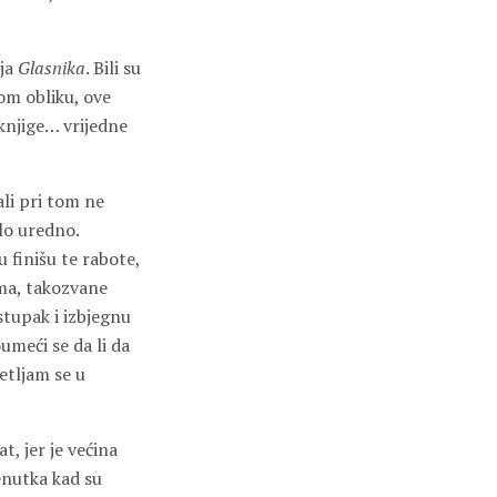
oja
Glasnika
. Bili su
om obliku, ove
 knjige… vrijedne
ali pri tom ne
ilo uredno.
u finišu te rabote,
ama, takozvane
stupak i izbjegnu
oumeći se da li da
etljam se u
, jer je većina
renutka kad su