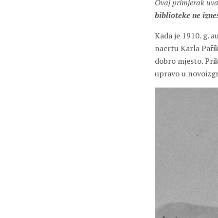
Ovaj primjerak uv
biblioteke ne izne
Kada je 1910. g. a
nacrtu Karla Pařik
dobro mjesto. Pri
upravo u novoizgr