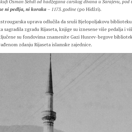
akufi Osman Šehdi od hadžegana carskog divana u Sarajevu, pod
se ni pedlja, ni koraka
– 1173. godine
(po Hidžri).
ustrougarska uprava odlučila da sruši Bjelopoljakovu biblioteku
a sagradila zgradu Rijaseta, knjige su iznesene više pedalja i viš
ključene su fondovima znamenite Gazi Husrev-begove bibliote
ađenom zdanju Rijaseta islamske zajednice.