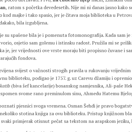
čan
, ratom s početka devedesetih. Nije mi ni danas jasno kako 
o kod majke i tako spasio, jer je čitava moja biblioteka u Petrova
dakako, bila izgubljena.
e su spašene bila je i pomenuta fotomonografija. Kada sam je
vorio, osjetio sam golemu i istinsku radost. Pružila mi se prili
ka je, jer vrijednosti ove vrste moraju biti propisno čuvane i 
varajućih fondova.
razvijena svijest o važnosti strogih pravila u rukovanju vrijednim
avnu biblioteku, podigao je 1757. g. uz Carevu džamiju i oprem
katib
(biva šef kancelarije) bosanskog namjesnika, Ali-paše He
u spomen svome rano preminulom sinu, Ahmedu Hatemu Bjelop
su poznati pjesnici svoga vremena. Osman Šehdi je pravo bogats
nekoliko stotina knjiga za ovu biblioteku. Pristup knjižnom bla
a svaki primjerak otisnut pečat sa tekstom na arapskom jeziku, 