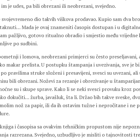
 je udes, pa bili obrezani ili neobrezani, svejedno.
e svojevremeno dio takvih viškova prodavao. Kupio sam dva br
etaknuti… Mada je ovaj znameniti časopis dostupan i u digitaln
sam pažljivo, gotovo ritualno obradio i smjestio među vrijedne
mljive po sudbini.
ometnji i lomova, neobrezani primjerci su često preseljavani, 
eko makar prelista. U postupku štampanja i uvezivanja, sve je b
po pravilima struke složeni i presavijeni, svesci su uvezani, ali 
nisu bili obrezani. Noževi za rezanje i obrezivanje u štamparij
moćne su i skupe sprave. Kako li se neki svesci provuku kroz po
lako dokučiti… žurba, javašluk, šta li. Držao bih takve sveske, dv
molim nož za papir, ili da ih ostavim tužne i nepročitane i ne p
dure.
knjiga i časopisa sa ovakvim tehničkim propustom nije nepoznat
anja razrezana. Svejedno, uzbudljivo je misliti o tajnovitosti t