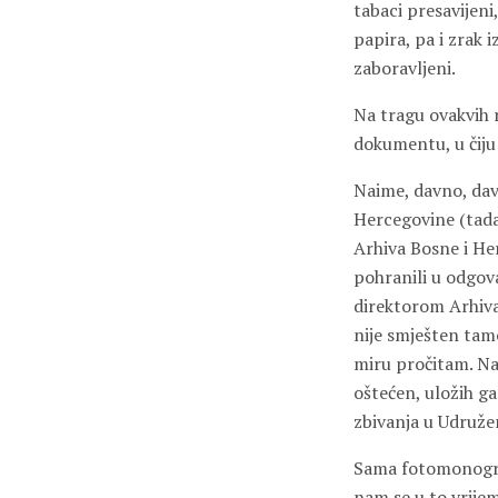
tabaci presavijeni,
papira, pa i zrak 
zaboravljeni.
Na tragu ovakvih 
dokumentu, u čiju
Naime, davno, dav
Hercegovine (tada 
Arhiva Bosne i Her
pohranili u odgova
direktorom Arhiv
nije smješten tamo
miru pročitam. Nak
oštećen, uložih g
zbivanja u Udruže
Sama fotomonograf
nam se u to vrije