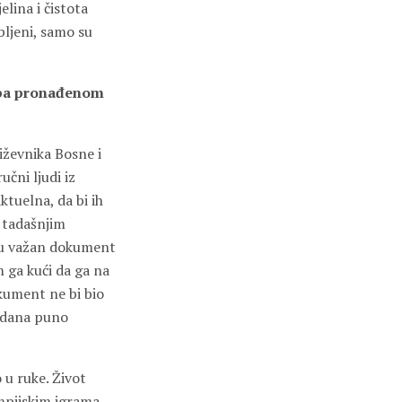
elina i čistota
bljeni, samo su
pa pronađenom
iževnika Bosne i
čni ljudi iz
ktuelna, da bi ih
a tadašnjim
nu važan dokument
m ga kući da ga na
okument ne bi bio
h dana puno
u ruke. Život
mpijskim igrama,