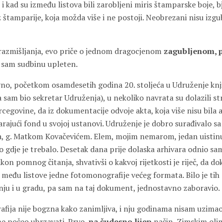
 i kad su između listova bili zarobljeni miris štamparske boje, bj
iz štamparije, koja možda više i ne postoji. Neobrezani nisu izgu
razmišljanja, evo priče o jednom dragocjenom
zagubljenom, 
 sam sudbinu upleten.
no, početkom osamdesetih godina 20. stoljeća u Udruženje knj
sam bio sekretar Udruženja), u nekoliko navrata su dolazili stru
cegovine, da iz dokumentacije odvoje akta, koja više nisu bila a
rajući fond u svojoj ustanovi. Udruženje je dobro surađivalo s
a, g. Matkom Kovačevićem. Elem, mojim nemarom, jedan uisti
 gdje je trebalo. Desetak dana prije dolaska arhivara odnio sa
on pomnog čitanja, shvativši o kakvoj rijetkosti je riječ, da d
a među listove jedne fotomonografije većeg formata. Bilo je ti
nju i u gradu, pa sam na taj dokument, jednostavno zaboravio.
ija nije bogzna kako zanimljiva, i nju godinama nisam uzimao 
me počeo ubrzavati. Prvo,
na čudesno lijep
način, Zimskim oli