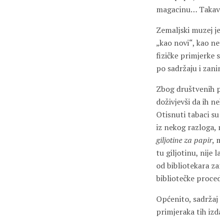
magacinu… Takav im
Zemaljski muzej j
„kao novi“, kao n
fizičke primjerke 
po sadržaju i zani
Zbog društvenih p
doživjevši da ih n
Otisnuti tabaci su 
iz nekog razloga, 
giljotine za papir
, 
tu giljotinu, nije 
od bibliotekara za
bibliotečke proce
Općenito, sadržaj 
primjeraka tih izd