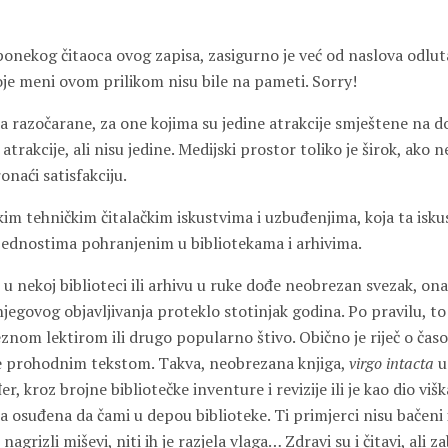
onekog čitaoca ovog zapisa, zasigurno je već od naslova odlu
oje meni ovom prilikom nisu bile na pameti. Sorry!
 razočarane, za one kojima su jedine atrakcije smještene na 
rakcije, ali nisu jedine. Medijski prostor toliko je širok, ako n
naći satisfakciju.
ekim tehničkim čitalačkim iskustvima i uzbuđenjima, koja ta isku
ednostima pohranjenim u bibliotekama i arhivima.
 u nekoj biblioteci ili arhivu u ruke dođe neobrezan svezak, onaj
njegovog objavljivanja proteklo stotinjak godina. Po pravilu, to
om lektirom ili drugo popularno štivo. Obično je riječ o časop
e prohodnim tekstom. Takva, neobrezana knjiga,
virgo intacta
u 
r, kroz brojne bibliotečke inventure i revizije ili je kao dio viš
 osuđena da čami u depou biblioteke. Ti primjerci nisu bačeni i
 nagrizli miševi, niti ih je razjela vlaga… Zdravi su i čitavi, ali z