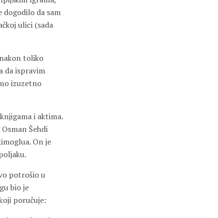
se dogodilo da sam
čkoj ulici (sada
 nakon toliko
ka da ispravim
samo izuzetno
 knjigama i aktima.
io Osman Šehdi
kimoglua. On je
oljaku.
tvo potrošio u
gu bio je
koji poručuje: