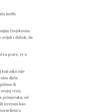
tala među
donjim čovjekovim
e uvijek i dubok, da
stva prate, te o
 koji niko nije
 nisu djela
isima ili
svojoj vrsti,
ka primjeraka, od
li izrezani kao
aboravljeni u