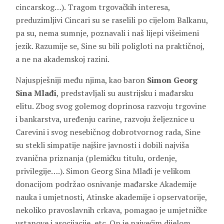
cincarskog…). Tragom trgovačkih interesa,
preduzimljivi Cincari su se raselili po cijelom Balkanu,
pa su, nema sumnje, poznavali i naš lijepi višeimeni
jezik. Razumije se, Sine su bili poligloti na praktičnoj,
a ne na akademskoj razini.
Najuspješniji među njima, kao baron
Simon Georg
Sina Mlađi
, predstavljali su austrijsku i mađarsku
elitu. Zbog svog golemog doprinosa razvoju trgovine
i bankarstva, uređenju carine, razvoju željeznice u
Carevini i svog nesebičnog dobrotvornog rada, Sine
su stekli simpatije najšire javnosti i dobili najviša
zvanična priznanja (plemićku titulu, ordenje,
privilegije….). Simon Georg Sina Mlađi je velikom
donacijom podržao osnivanje mađarske Akademije
nauka i umjetnosti, Atinske akademije i opservatorije,
nekoliko pravoslavnih crkava, pomagao je umjetničke
ustanove i asocijacije, etc. On je najvećim dijelom