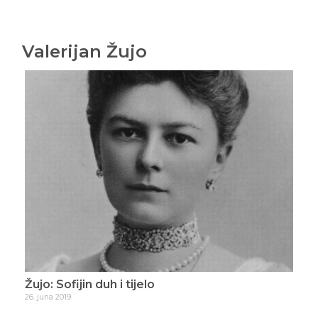
Valerijan Žujo
Žujo: Sofijin duh i tijelo
Žuj
26. juna 2019.
20. ju