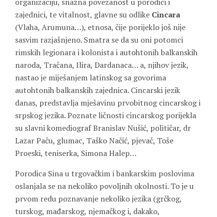
organizaciju, snažna povezanost u porodici i
zajednici, te vitalnost, glavne su odlike
Cincara
(Vlaha, Arumuna…), etnosa, čije porijeklo još nije
sasvim razjašnjeno. Smatra se da su oni potomci
rimskih legionara i kolonista i autohtonih balkanskih
naroda, Tračana, Ilira, Dardanaca… a, njihov jezik,
nastao je miješanjem latinskog sa govorima
autohtonih balkanskih zajednica. Cincarski jezik
danas, predstavlja mješavinu prvobitnog cincarskog i
srpskog jezika. Poznate ličnosti cincarskog porijekla
su slavni komediograf Branislav Nušić, političar, dr
Lazar Paču, glumac, Taško Načić, pjevač, Toše
Proeski, teniserka, Simona Halep…
Porodica Sina u trgovačkim i bankarskim poslovima
oslanjala se na nekoliko povoljnih okolnosti. To je u
prvom redu poznavanje nekoliko jezika (grčkog,
turskog, mađarskog, njemačkog i, dakako,