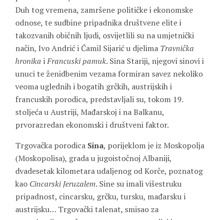
Duh tog vremena, zamršene političke i ekonomske
odnose, te sudbine pripadnika društvene elite i
takozvanih običnih ljudi, osvijetlili su na umjetnički
način, Ivo Andrić i Ćamil Sijarić u djelima
Travnička
hronika
i
Francuski pamuk
. Sina Stariji, njegovi sinovi i
unuci te ženidbenim vezama formiran savez nekoliko
veoma uglednih i bogatih grčkih, austrijskih i
francuskih porodica, predstavljali su, tokom 19.
stoljeća u Austriji, Mađarskoj i na Balkanu,
prvorazredan ekonomski i društveni faktor.
Trgovačka porodica
Sina
, porijeklom je iz Moskopolja
(Moskopolisa), grada u jugoistočnoj Albaniji,
dvadesetak kilometara udaljenog od Korče, poznatog
kao
Cincarski Jeruzalem
. Sine su imali višestruku
pripadnost, cincarsku, grčku, tursku, mađarsku i
austrijsku… Trgovački talenat, smisao za