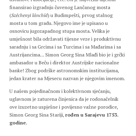
finansirao izgradnju čuvenog Lančanog mosta
(
Széchenyi lánchíd
) u Budimpešti, prvog stalnog
mosta u tom gradu. Njegovo ime je upisano u
osnovicu jugozapadnog stupa mosta. Velika je
umješnost bila održavati tijesne veze i produktivnu
saradnju i sa Grcima i sa Turcima i sa Mađarima i sa
Austrijancima… Simon Georg Sina Mlađi bio je i grčki
ambasador u Beču i direktor Austrijske nacionalne
banke! Zbog podrške astronomskim institucijama,
jedan krater na Mjesecu nazvan je njegovim imenom.
U našem pojedinačnom i kolektivnom sjećanju,
uglavnom je zaturena činjenica da je rodonačelnik
ove izuzetno uspješne i povijesno važne porodice,
Simon Georg Sina Stariji,
rođen u Sarajevu 1753.
godine.