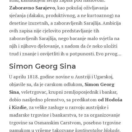
stilu, kandidujem seriju zapisa pod naslovom:
Zaboravno Sarajevo
, kao pokušaj oživljavanja
sjećanja (dakako, produktivnog, a ne kurtoaznog) na
desetine izuzetnih, a zaboravljenih Sarajlija. Ambicija
ovih zapisa nije cjelovito predstavljanje tih
zaboravljenih Sarajlija, nego bacanje malo svjetla na
njih i njihovo djelovanje, s nadom da će neko uložiti
trud i znanje i osvijetliti ih u potpunosti. Evo prvog…
Simon Georg Sina
U aprilu 1818. godine novine u Austriji i Ugarskoj,
objavile su, da je carskom odlukom,
Simon Georg
Sina
, veletrgovac, krupni zemljoposjednik i bankar,
dobio nasljedno plemstvo, sa predikatom
od Hodoša
i Kizdie
, za velike zasluge u razvoju austrijske i
mađarske trgovine i bankarstva, te za organizovanje
trgovine sa Osmanskim Carstvom, posebno trgovine
pamukom u vrijeme takozvane
kontinentalne blokade
.