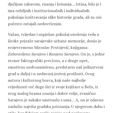
dječijom zabavom, risanja i brisanja… Istina, bilo je i
ima ozbiljnih i institucionalnih i individualnih
pokušaja izoštravanja slike historije grada, ali su oni
počesto ostajali nedovršenim.
Važan, vrijedan i uspješan pokušaj unošenja reda u
široke pejzaže sarajevske urbane memorije, donio je
svojevremeno Miroslav Prstojević, knjigama:
Zaboravljeno Sarajevo
i
Ranjeno Sarajevo
. On je, s jedne
strane faktografski precizno, a s druge opet,
emotivno nedvosmisleno, predstavio naš jedinstveni
grad u daljoj i u nedavnoj jezivoj prošlosti. Ovog
autora i kulturnog borca, koji naše najbolje
vrijednosti već dugo širi iz svoje knjižare u Beču, iz
svog malog hrama znanja i dobre volje, zvanično
Sarajevo je nekako smetnulo s uma… A, on je odavno
zaslužio najviša gradska priznanja. U njegovom duhu i