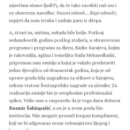
mjestima nismo ljudi!?), da će tako zarobiti naš um i
uz obaveznu naredbu:
Nazovi odmah… Kupi odmah!
,
uspjeti da nam izvuku i zadnju paru iz džepa.
A, stvari su, uistinu, nekada bile bolje. Potkraj
sedamdesetih godina prošlog stoljeća, u obrazovnom
programu i programu za djecu, Radio-Sarajeva, kojim
je rukovodila, agilna i temeljita Nađa Mehmedbašić,
pripremao sam emisiju u kojoj je valjalo predstaviti
jednu djevojčicu od dvanaestak godina, koja je od
uprave grada bila nagrađena za stihove o Sarajevu,
nekom vrstom Šestoaprilske nagrade za učenike. Za
realizaciju emisije bio je neophodan profesionalni
spiker. Vidio sam u rasporedu da je toga dana dežurni
Rusmir Šahinpašić
, a on je u svom poslu bio
institucija. Nije moguće pronaći krupan kompliment,
koji ne bi odgovarao ovom velemajstoru lijepog i