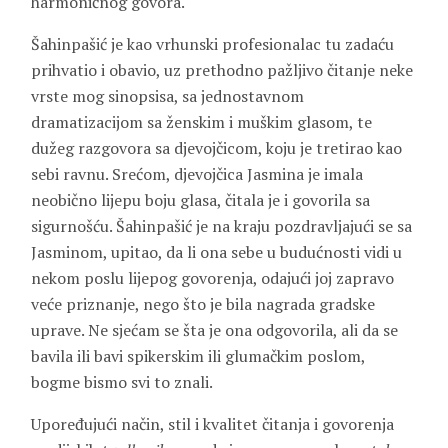
harmoničnog govora.
Šahinpašić je kao vrhunski profesionalac tu zadaću
prihvatio i obavio, uz prethodno pažljivo čitanje neke
vrste mog sinopsisa, sa jednostavnom
dramatizacijom sa ženskim i muškim glasom, te
dužeg razgovora sa djevojčicom, koju je tretirao kao
sebi ravnu. Srećom, djevojčica Jasmina je imala
neobično lijepu boju glasa, čitala je i govorila sa
sigurnošću. Šahinpašić je na kraju pozdravljajući se sa
Jasminom, upitao, da li ona sebe u budućnosti vidi u
nekom poslu lijepog govorenja, odajući joj zapravo
veće priznanje, nego što je bila nagrada gradske
uprave. Ne sjećam se šta je ona odgovorila, ali da se
bavila ili bavi spikerskim ili glumačkim poslom,
bogme bismo svi to znali.
Upoređujući način, stil i kvalitet čitanja i govorenja