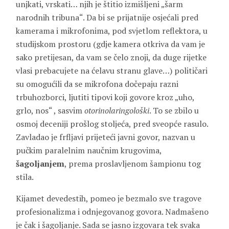
unjkati, vrskati… njih je štitio izmišljeni „šarm
narodnih tribuna“. Da bi se prijatnije osjećali pred
kamerama i mikrofonima, pod svjetlom reflektora, u
studijskom prostoru (gdje kamera otkriva da vam je
sako pretijesan, da vam se čelo znoji, da duge rijetke
vlasi prebacujete na ćelavu stranu glave…) političari
su omogućili da se mikrofona dočepaju razni
trbuhozborci, ljutiti tipovi koji govore kroz „uho,
grlo, nos“ , sasvim
otorinolaringološki
. To se zbilo u
osmoj deceniji prošlog stoljeća, pred sveopće rasulo.
Zavladao je frfljavi prijeteći javni govor, nazvan u
pučkim paralelnim naučnim krugovima,
šagoljanjem
, prema proslavljenom šampionu tog
stila.
Kijamet devedestih, pomeo je bezmalo sve tragove
profesionalizma i odnjegovanog govora. Nadmašeno
je čak i šagoljanje. Sada se jasno izgovara tek svaka