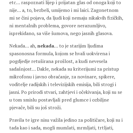
etc… raspoznati lijep i prijatan glas od onoga koji to
nije… a, to, bezbeli, umijemo i mi laici. Zagonetnom
mi se čini pojava, da ljudi koji nemaju nikakvih fizičkih,
ni mentalnih problema, govore nerazumljivo,
isprekidano, sa više šumova, nego jasnih glasova.
Nekada… ah,
nekada
… to je starijim ljudima
spasonosna formula, kojom se hvali uokvirena i
pogdjedje retuširana prošlost, a kudi nevesela
sadašnjost… Dakle, nekada su kriterijumi za pristup
mikrofonu i javno obraćanje, za novinare, spikere,
voditelje radijskih i televizijskih emisija, bili strogi i
jasni. Po prirodi stvari, zahtjevi i očekivanja, koji su se
u tom smislu postavljali pred glumce i ozbiljne
pjevače, bili su još stroži.
Pravila te igre nisu važila jedino za političare, koji su i
tada kao i sada, mogli mumlati, mrmljati, trtljati,