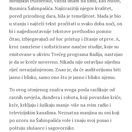
medijskih
trudbenika
, vazda imam na umu, kao
etalon
,
Rusmira Šahinpašića. Najizrazitiji njegov kvalitet,
pored prirodnog dara, bila je temeljitost. Mada je bio
u stanju i najteži tekst pročitati u svako doba noći, on
bi i najjednostavnije tekstove prethodno pomno
čitao, izbjegavajući
ad hoc
pristup i čitanje otprve. A,
kroz zamršene i sofisticirane naučne studije, koje su
emitovane u okviru Trećeg programa Radija, nastojao
je da se kreće suvereno. Nikada nije ostavljao nijednu
riječ nerazjašnjenom. Znao je, da će auditorijumu biti
jasno i blisko, samo ono što je jasno i blisko njemu.
To ovog otmjenog znalca svoga posla razlikuje od
raznih nevježa, dunđera i robota, koji povazdan kriče,
krče, krkljaju i šuškaju manje-više na svim radio i
televizijskim kanalima. Neznatna manjina su oni koji
po uzoru na Šahinpašića vole i znaju svoj posao i
poštuju slušaoce i sagovornike.