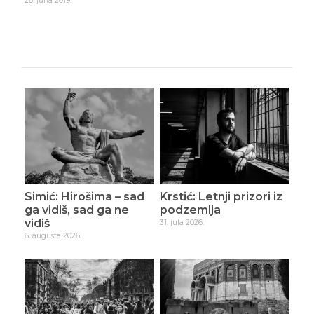
26. juna 2019.
20. ju
Simić: Hirošima – sad
Krstić: Letnji prizori iz
ga vidiš, sad ga ne
podzemlja
vidiš
31. jula 2026.
6. augusta 2026.