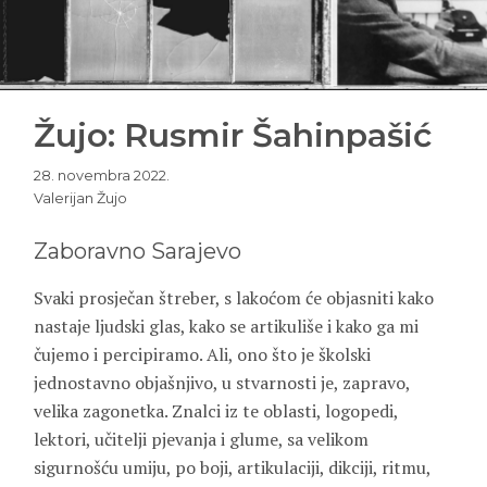
Žujo: Rusmir Šahinpašić
28. novembra 2022.
Valerijan Žujo
Zaboravno Sarajevo
Svaki prosječan štreber, s lakoćom će objasniti kako
nastaje ljudski glas, kako se artikuliše i kako ga mi
čujemo i percipiramo. Ali, ono što je školski
jednostavno objašnjivo, u stvarnosti je, zapravo,
velika zagonetka. Znalci iz te oblasti, logopedi,
lektori, učitelji pjevanja i glume, sa velikom
sigurnošću umiju, po boji, artikulaciji, dikciji, ritmu,