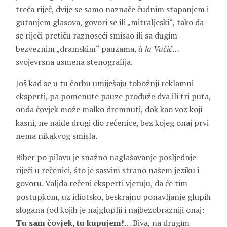
treća riječ, dvije se samo naznače čudnim stapanjem i
gutanjem glasova, govori se ili „mitraljeski“, tako da
se riječi pretiču raznoseći smisao ili sa dugim
bezveznim „dramskim“ pauzama,
à la Vučić
…
svojevrsna usmena stenografija.
Još kad se u tu čorbu umiješaju tobožnji reklamni
eksperti, pa pomenute pauze produže dva ili tri puta,
onda čovjek može malko dremnuti, dok kao voz koji
kasni, ne naiđe drugi dio rečenice, bez kojeg onaj prvi
nema nikakvog smisla.
Biber po pilavu je snažno naglašavanje posljednje
riječi u rečenici, što je sasvim strano našem jeziku i
govoru. Valjda rečeni eksperti vjeruju, da će tim
postupkom, uz idiotsko, beskrajno ponavljanje glupih
slogana (od kojih je najgluplji i najbezobrazniji onaj:
Tu sam čovjek, tu kupujem!
… Biva, na drugim