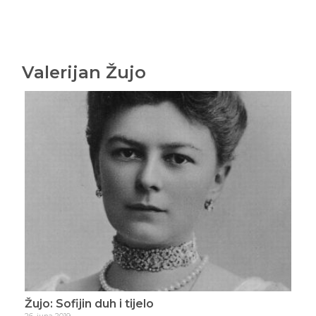
Valerijan Žujo
Žujo: Sofijin duh i tijelo
Žuj