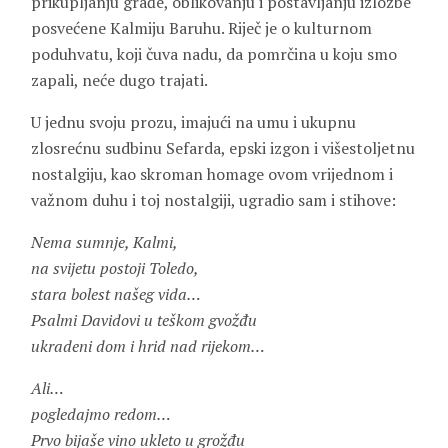
prikupljanju građe, oblikovanju i postavljanju izložbe
posvećene Kalmiju Baruhu. Riječ je o kulturnom
poduhvatu, koji čuva nadu, da pomrčina u koju smo
zapali, neće dugo trajati.
U jednu svoju prozu, imajući na umu i ukupnu
zlosrećnu sudbinu Sefarda, epski izgon i višestoljetnu
nostalgiju, kao skroman homage ovom vrijednom i
važnom duhu i toj nostalgiji, ugradio sam i stihove:
Nema sumnje, Kalmi,
na svijetu postoji Toledo,
stara bolest našeg vida…
Psalmi Davidovi u teškom gvožđu
ukradeni dom i hrid nad rijekom…
Ali…
pogledajmo redom…
Prvo bijaše vino ukleto u grožđu