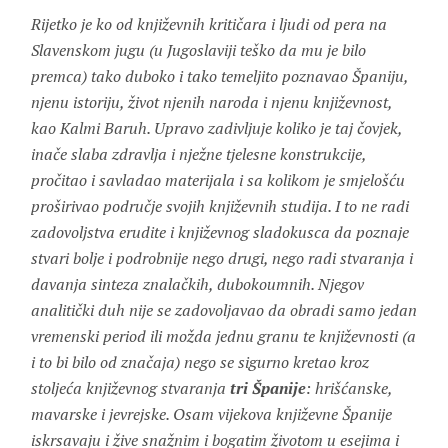
Rijetko je ko od književnih kritičara i ljudi od pera na
Slavenskom jugu (u Jugoslaviji teško da mu je bilo
premca) tako duboko i tako temeljito poznavao Španiju,
njenu istoriju, život njenih naroda i njenu književnost,
kao Kalmi Baruh. Upravo zadivljuje koliko je taj čovjek,
inače slaba zdravlja i nježne tjelesne konstrukcije,
pročitao i savladao materijala i sa kolikom je smjelošću
proširivao područje svojih književnih studija. I to ne radi
zadovoljstva erudite i književnog sladokusca da poznaje
stvari bolje i podrobnije nego drugi, nego radi stvaranja i
davanja sinteza znalačkih, dubokoumnih. Njegov
analitički duh nije se zadovoljavao da obradi samo jedan
vremenski period ili možda jednu granu te književnosti (a
i to bi bilo od značaja) nego se sigurno kretao kroz
stoljeća književnog stvaranja
tri Španije
: hrišćanske,
mavarske i jevrejske. Osam vijekova književne Španije
iskrsavaju i žive snažnim i bogatim životom u esejima i