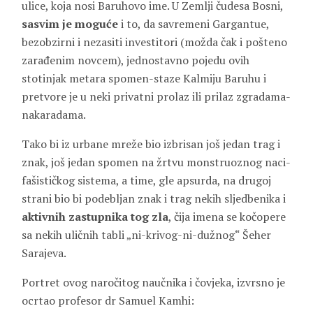
ulice, koja nosi Baruhovo ime. U Zemlji čudesa Bosni,
sasvim je moguće
i to, da savremeni Gargantue,
bezobzirni i nezasiti investitori (možda čak i pošteno
zarađenim novcem), jednostavno pojedu ovih
stotinjak metara spomen-staze Kalmiju Baruhu i
pretvore je u neki privatni prolaz ili prilaz zgradama-
nakaradama.
Tako bi iz urbane mreže bio izbrisan još jedan trag i
znak, još jedan spomen na žrtvu monstruoznog naci-
fašističkog sistema, a time, gle apsurda, na drugoj
strani bio bi podebljan znak i trag nekih sljedbenika i
aktivnih zastupnika tog zla
, čija imena se kočopere
sa nekih uličnih tabli „ni-krivog-ni-dužnog“ Šeher
Sarajeva.
Portret ovog naročitog naučnika i čovjeka, izvrsno je
ocrtao profesor dr Samuel Kamhi: