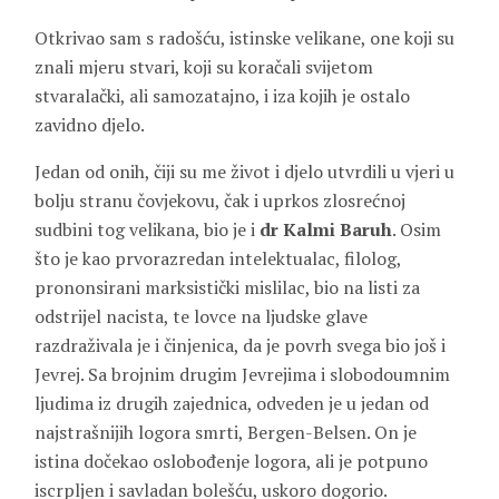
Otkrivao sam s radošću, istinske velikane, one koji su
znali mjeru stvari, koji su koračali svijetom
stvaralački, ali samozatajno, i iza kojih je ostalo
zavidno djelo.
Jedan od onih, čiji su me život i djelo utvrdili u vjeri u
bolju stranu čovjekovu, čak i uprkos zlosrećnoj
sudbini tog velikana, bio je i
dr Kalmi Baruh
. Osim
što je kao prvorazredan intelektualac, filolog,
prononsirani marksistički mislilac, bio na listi za
odstrijel nacista, te lovce na ljudske glave
razdraživala je i činjenica, da je povrh svega bio još i
Jevrej. Sa brojnim drugim Jevrejima i slobodoumnim
ljudima iz drugih zajednica, odveden je u jedan od
najstrašnijih logora smrti, Bergen-Belsen. On je
istina dočekao oslobođenje logora, ali je potpuno
iscrpljen i savladan bolešću, uskoro dogorio.