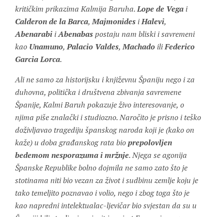
kritičkim prikazima Kalmija Baruha.
Lope de Vega
i
Calderon de la Barca
,
Majmonides
i
Halevi
,
Abenarabi
i
Abenabas
postaju nam bliski i savremeni
kao
Unamuno
,
Palacio Valdes
,
Machado
ili
Federico
Garcia Lorca
.
Ali ne samo za historijsku i književnu Španiju nego i za
duhovna, politička i društvena zbivanja savremene
Španije, Kalmi Baruh pokazuje živo interesovanje, o
njima piše znalački i studiozno. Naročito je prisno i teško
doživljavao tragediju španskog naroda koji je (kako on
kaže) u doba građanskog rata bio
prepolovljen
bedemom nesporazuma i mržnje
. Njega se agonija
Španske Republike bolno dojmila ne samo zato što je
stotinama niti bio vezan za život i sudbinu zemlje koju je
tako temeljito poznavao i volio, nego i zbog toga što je
kao napredni intelektualac-ljevičar bio svjestan da su u