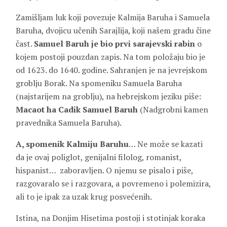
Zamišljam luk koji povezuje Kalmija Baruha i Samuela
Baruha, dvojicu učenih Sarajlija, koji našem gradu čine
čast.
Samuel Baruh je bio prvi sarajevski rabin
o
kojem postoji pouzdan zapis. Na tom položaju bio je
od 1623. do 1640. godine. Sahranjen je na jevrejskom
groblju Borak. Na spomeniku Samuela Baruha
(najstarijem na groblju), na hebrejskom jeziku piše:
Macaot ha Cadik Samuel Baruh
(Nadgrobni kamen
pravednika Samuela Baruha).
A, spomenik Kalmiju Baruhu
… Ne može se kazati
da je ovaj poliglot, genijalni filolog, romanist,
hispanist… zaboravljen. O njemu se pisalo i piše,
razgovaralo se i razgovara, a povremeno i polemizira,
ali to je ipak za uzak krug posvećenih.
Istina, na Donjim Hisetima postoji i stotinjak koraka