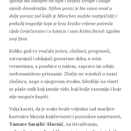
Španiji bili stavljeni na ispit i savjest Evrope i snage
njenih demokratija. Njihov poraz je bio samo uvod u
dalje poraze (od kojih je München možda najtipičniji) i
preludij tragedije koja je kroz kratko vrijeme potresla
cijelo čovječanstvo i u kojoj je i sam Kalmi Baruh izgubio
svoj život.
Koliko god to zvučalo jezivo, zločinci, progoneći,
zatvarajući i ubijajući gorostase duha, u svim
vremenima, a posebice u našem, zapravo im odaju
nedvosmisleno priznanje. Zločin ne svjedoči o snazi
zločinca, nego o njegovom strahu. Siledžije na vlasti
se plaše onih koji jasnije vide, koji bolje razumiju i koje
nije moguće kupiti.
Valja kazati, da je svake hvale vrijedan rad marljive
kustosice Muzeja književnosti i pozorišne umjetnosti,
Tamare Sarajlić-Slavnić
, na istraživanju,