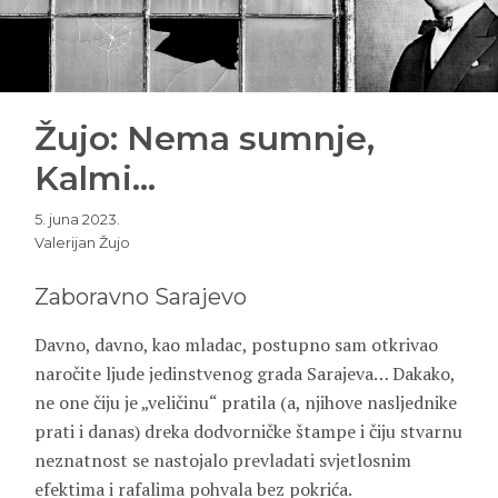
Žujo: Nema sumnje,
Kalmi…
5. juna 2023.
Valerijan Žujo
Zaboravno Sarajevo
Davno, davno, kao mladac, postupno sam otkrivao
naročite ljude jedinstvenog grada Sarajeva… Dakako,
ne one čiju je „veličinu“ pratila (a, njihove nasljednike
prati i danas) dreka dodvorničke štampe i čiju stvarnu
neznatnost se nastojalo prevladati svjetlosnim
efektima i rafalima pohvala bez pokrića.