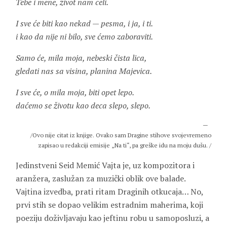
Tebe i mene, život nam celi.
I sve će biti kao nekad — pesma, i ja, i ti.
i kao da nije ni bilo, sve ćemo zaboraviti.
Samo će, mila moja, nebeski čista lica,
gledati nas sa visina, planina Majevica.
I sve će, o mila moja, biti opet lepo.
daćemo se životu kao deca slepo, slepo.
/Ovo nije citat iz knjige. Ovako sam Dragine stihove svojevremeno
zapisao u redakciji emisije „Na ti“, pa greške idu na moju dušu. /
Jedinstveni Seid Memić Vajta je, uz kompozitora i
aranžera, zaslužan za muzički oblik ove balade.
Vajtina izvedba, prati ritam Draginih otkucaja… No,
prvi stih se dopao velikim estradnim maherima, koji
poeziju doživljavaju kao jeftinu robu u samoposluzi, a