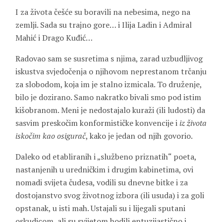
I za života češće su boravili na nebesima, nego na
zemlji. Sada su trajno gore… i Ilija Ladin i Admiral
Mahić i Drago Kuđić…
Radovao sam se susretima s njima, zarad uzbudljivog
iskustva svjedočenja o njihovom neprestanom trčanju
za slobodom, koja im je stalno izmicala. To druženje,
bilo je dozirano. Samo nakratko bivali smo pod istim
kišobranom. Meni je nedostajalo kuraži (ili ludosti) da
sasvim preskočim konformističke konvencije i
iz života
iskočim kao osigurač
, kako je jedan od njih govorio.
Daleko od etabliranih i „službeno priznatih“ poeta,
nastanjenih u uredničkim i drugim kabinetima, ovi
nomadi svijeta čudesa, vodili su dnevne bitke i za
dostojanstvo svog životnog izbora (ili usuda) i za goli
opstanak, u isti mah. Ustajali su i lijegali sputani
oskudicom, ali su svijetom hodili entuzijastično i