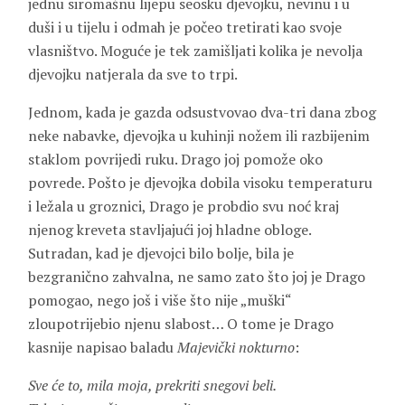
jednu siromašnu lijepu seosku djevojku, nevinu i u
duši i u tijelu i odmah je počeo tretirati kao svoje
vlasništvo. Moguće je tek zamišljati kolika je nevolja
djevojku natjerala da sve to trpi.
Jednom, kada je gazda odsustvovao dva-tri dana zbog
neke nabavke, djevojka u kuhinji nožem ili razbijenim
staklom povrijedi ruku. Drago joj pomože oko
povrede. Pošto je djevojka dobila visoku temperaturu
i ležala u groznici, Drago je probdio svu noć kraj
njenog kreveta stavljajući joj hladne obloge.
Sutradan, kad je djevojci bilo bolje, bila je
bezgranično zahvalna, ne samo zato što joj je Drago
pomogao, nego još i više što nije „muški“
zloupotrijebio njenu slabost… O tome je Drago
kasnije napisao baladu
Majevički nokturno
:
Sve će to, mila moja, prekriti snegovi beli.