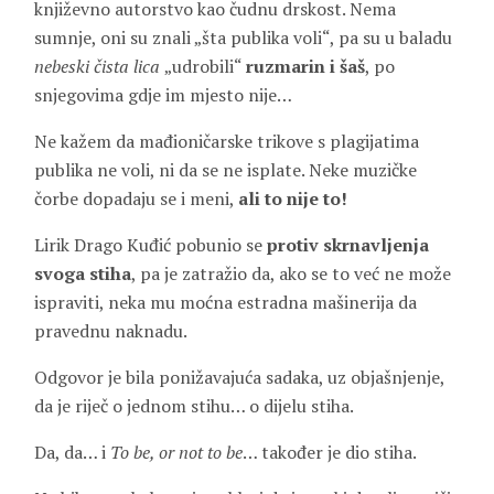
književno autorstvo kao čudnu drskost. Nema
sumnje, oni su znali „šta publika voli“, pa su u baladu
nebeski čista lica
„udrobili“
ruzmarin i šaš
, po
snjegovima gdje im mjesto nije…
Ne kažem da mađioničarske trikove s plagijatima
publika ne voli, ni da se ne isplate. Neke muzičke
čorbe dopadaju se i meni,
ali to nije to!
Lirik Drago Kuđić pobunio se
protiv skrnavljenja
svoga stiha
, pa je zatražio da, ako se to već ne može
ispraviti, neka mu moćna estradna mašinerija da
pravednu naknadu.
Odgovor je bila ponižavajuća sadaka, uz objašnjenje,
da je riječ o jednom stihu… o dijelu stiha.
Da, da… i
To be, or not to be
… također je dio stiha.