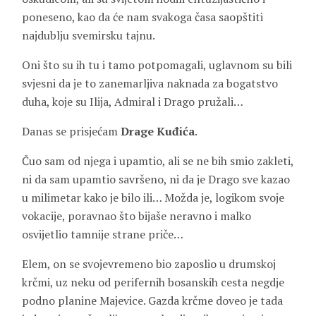
poneseno, kao da će nam svakoga časa saopštiti
najdublju svemirsku tajnu.
Oni što su ih tu i tamo potpomagali, uglavnom su bili
svjesni da je to zanemarljiva naknada za bogatstvo
duha, koje su Ilija, Admiral i Drago pružali…
Danas se prisjećam
Drage Kuđića
.
Čuo sam od njega i upamtio, ali se ne bih smio zakleti,
ni da sam upamtio savršeno, ni da je Drago sve kazao
u milimetar kako je bilo ili… Možda je, logikom svoje
vokacije, poravnao što bijaše neravno i malko
osvijetlio tamnije strane priče…
Elem, on se svojevremeno bio zaposlio u drumskoj
krčmi, uz neku od perifernih bosanskih cesta negdje
podno planine Majevice. Gazda krčme doveo je tada